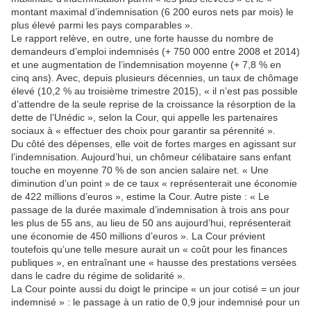
montant maximal d’indemnisation (6 200 euros nets par mois) le
plus élevé parmi les pays comparables ».
Le rapport relève, en outre, une forte hausse du nombre de
demandeurs d’emploi indemnisés (+ 750 000 entre 2008 et 2014)
et une augmentation de l’indemnisation moyenne (+ 7,8 % en
cinq ans). Avec, depuis plusieurs décennies, un taux de chômage
élevé (10,2 % au troisième trimestre 2015), « il n’est pas possible
d’attendre de la seule reprise de la croissance la résorption de la
dette de l’Unédic », selon la Cour, qui appelle les partenaires
sociaux à « effectuer des choix pour garantir sa pérennité ».
Du côté des dépenses, elle voit de fortes marges en agissant sur
l’indemnisation. Aujourd’hui, un chômeur célibataire sans enfant
touche en moyenne 70 % de son ancien salaire net. « Une
diminution d’un point » de ce taux « représenterait une économie
de 422 millions d’euros », estime la Cour. Autre piste : « Le
passage de la durée maximale d’indemnisation à trois ans pour
les plus de 55 ans, au lieu de 50 ans aujourd’hui, représenterait
une économie de 450 millions d’euros ». La Cour prévient
toutefois qu’une telle mesure aurait un « coût pour les finances
publiques », en entraînant une « hausse des prestations versées
dans le cadre du régime de solidarité ».
La Cour pointe aussi du doigt le principe « un jour cotisé = un jour
indemnisé » : le passage à un ratio de 0,9 jour indemnisé pour un