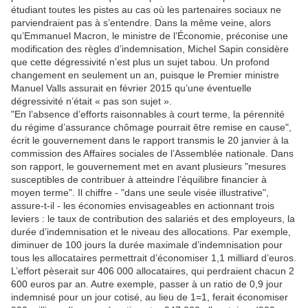
étudiant toutes les pistes au cas où les partenaires sociaux ne
parviendraient pas à s’entendre. Dans la même veine, alors
qu’Emmanuel Macron, le ministre de l’Économie, préconise une
modification des règles d’indemnisation, Michel Sapin considère
que cette dégressivité n’est plus un sujet tabou. Un profond
changement en seulement un an, puisque le Premier ministre
Manuel Valls assurait en février 2015 qu’une éventuelle
dégressivité n’était « pas son sujet ».
"En l’absence d’efforts raisonnables à court terme, la pérennité
du régime d’assurance chômage pourrait être remise en cause",
écrit le gouvernement dans le rapport transmis le 20 janvier à la
commission des Affaires sociales de l’Assemblée nationale. Dans
son rapport, le gouvernement met en avant plusieurs "mesures
susceptibles de contribuer à atteindre l’équilibre financier à
moyen terme". Il chiffre - "dans une seule visée illustrative",
assure-t-il - les économies envisageables en actionnant trois
leviers : le taux de contribution des salariés et des employeurs, la
durée d’indemnisation et le niveau des allocations. Par exemple,
diminuer de 100 jours la durée maximale d’indemnisation pour
tous les allocataires permettrait d’économiser 1,1 milliard d’euros.
L’effort pèserait sur 406 000 allocataires, qui perdraient chacun 2
600 euros par an. Autre exemple, passer à un ratio de 0,9 jour
indemnisé pour un jour cotisé, au lieu de 1=1, ferait économiser