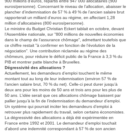
900 millions d’euros, répartis entre 947 000 allocataires (900
euros/personne). Concernant le niveau de l’allocation, abaisser le
plancher d’indemnisation de 57 % à 49 % de l’ancien salaire brut
rapporterait un milliard d’euros au régime, en affectant 1,28
million d’allocataires (800 euros/personne).
Le ministre du Budget Christian Eckert tablait en octobre, devant
l’Assemblée nationale, sur "800 millions de nouvelles économies
dans le champ de l’assurance chômage", admettant toutefois que
ce chiffre restait "à confirmer en fonction de l’évolution de la
négociation". Une contribution réclamée au régime des
chômeurs, pour réduire le déficit public de la France à 3,3 % du
PIB et montrer patte blanche à Bruxelles.
Dégressivité des allocations ?
Actuellement, les demandeurs d’emploi touchent le même
montant tout au long de leur indemnisation (environ 57 % de
l’ancien salaire brut, 70 % du net). Celle-ci peut durer jusqu’à
deux ans pour les moins de 50 ans et trois ans pour les plus de
50 ans. L’idée serait que ces allocations chômage baissent par
pallier jusqu’à la fin de l’indemnisation du demandeur d’emploi.
Un système qui pourrait inciter les demandeurs d’emploi à
retrouver plus rapidement du travail, selon certains économistes.
La dégressivité des allocations a déjà été expérimentée en
France entre 1992 et 2001. Le demandeur d’emploi touchait
d’abord une indemnité correspondant à 57 % de son ancien