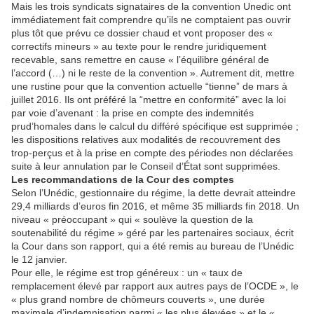
Mais les trois syndicats signataires de la convention Unedic ont
immédiatement fait comprendre qu’ils ne comptaient pas ouvrir
plus tôt que prévu ce dossier chaud et vont proposer des «
correctifs mineurs » au texte pour le rendre juridiquement
recevable, sans remettre en cause « l’équilibre général de
l’accord (…) ni le reste de la convention ». Autrement dit, mettre
une rustine pour que la convention actuelle “tienne” de mars à
juillet 2016. Ils ont préféré la “mettre en conformité” avec la loi
par voie d’avenant : la prise en compte des indemnités
prud’homales dans le calcul du différé spécifique est supprimée ;
les dispositions relatives aux modalités de recouvrement des
trop-perçus et à la prise en compte des périodes non déclarées
suite à leur annulation par le Conseil d’État sont supprimées.
Les recommandations de la Cour des comptes
Selon l’Unédic, gestionnaire du régime, la dette devrait atteindre
29,4 milliards d’euros fin 2016, et même 35 milliards fin 2018. Un
niveau « préoccupant » qui « soulève la question de la
soutenabilité du régime » géré par les partenaires sociaux, écrit
la Cour dans son rapport, qui a été remis au bureau de l’Unédic
le 12 janvier.
Pour elle, le régime est trop généreux : un « taux de
remplacement élevé par rapport aux autres pays de l’OCDE », le
« plus grand nombre de chômeurs couverts », une durée
maximale d’indemnisation parmi « les plus élevées » et le «