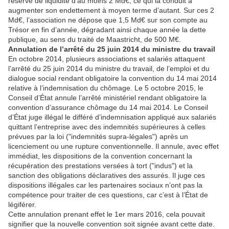
réserve de liquidité d’au moins 2 Md€, ce qui la conduit à
augmenter son endettement à moyen terme d’autant. Sur ces 2
Md€, l’association ne dépose que 1,5 Md€ sur son compte au
Trésor en fin d’année, dégradant ainsi chaque année la dette
publique, au sens du traité de Maastricht, de 500 M€.
Annulation de l’arrêté du 25 juin 2014 du ministre du travail
En octobre 2014, plusieurs associations et salariés attaquent
l’arrêté du 25 juin 2014 du ministre du travail, de l’emploi et du
dialogue social rendant obligatoire la convention du 14 mai 2014
relative à l’indemnisation du chômage. Le 5 octobre 2015, le
Conseil d’État annule l’arrêté ministériel rendant obligatoire la
convention d’assurance chômage du 14 mai 2014. Le Conseil
d’État juge illégal le différé d’indemnisation appliqué aux salariés
quittant l’entreprise avec des indemnités supérieures à celles
prévues par la loi ("indemnités supra-légales") après un
licenciement ou une rupture conventionnelle. Il annule, avec effet
immédiat, les dispositions de la convention concernant la
récupération des prestations versées à tort ("indus") et la
sanction des obligations déclaratives des assurés. Il juge ces
dispositions illégales car les partenaires sociaux n’ont pas la
compétence pour traiter de ces questions, car c’est à l’État de
légiférer.
Cette annulation prenant effet le 1er mars 2016, cela pouvait
signifier que la nouvelle convention soit signée avant cette date.