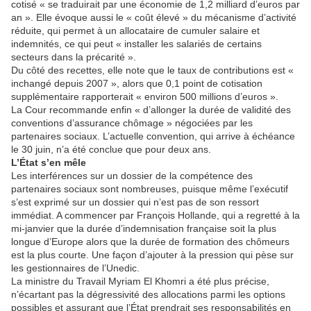
cotisé « se traduirait par une économie de 1,2 milliard d’euros par
an ». Elle évoque aussi le « coût élevé » du mécanisme d’activité
réduite, qui permet à un allocataire de cumuler salaire et
indemnités, ce qui peut « installer les salariés de certains
secteurs dans la précarité ».
Du côté des recettes, elle note que le taux de contributions est «
inchangé depuis 2007 », alors que 0,1 point de cotisation
supplémentaire rapporterait « environ 500 millions d’euros ».
La Cour recommande enfin « d’allonger la durée de validité des
conventions d’assurance chômage » négociées par les
partenaires sociaux. L’actuelle convention, qui arrive à échéance
le 30 juin, n’a été conclue que pour deux ans.
L’État s’en mêle
Les interférences sur un dossier de la compétence des
partenaires sociaux sont nombreuses, puisque même l’exécutif
s’est exprimé sur un dossier qui n’est pas de son ressort
immédiat. A commencer par François Hollande, qui a regretté à la
mi-janvier que la durée d’indemnisation française soit la plus
longue d’Europe alors que la durée de formation des chômeurs
est la plus courte. Une façon d’ajouter à la pression qui pèse sur
les gestionnaires de l’Unedic.
La ministre du Travail Myriam El Khomri a été plus précise,
n’écartant pas la dégressivité des allocations parmi les options
possibles et assurant que l’État prendrait ses responsabilités en