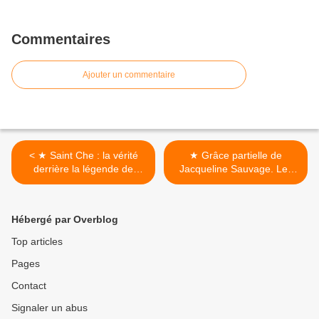
Commentaires
Ajouter un commentaire
< ★ Saint Che : la vérité
★ Grâce partielle de
derrière la légende de
Jacqueline Sauvage. Les
l’héroïque guérillero,
femmes ne doivent plus
Ernesto Che Guevara
subir ! >
Hébergé par Overblog
Top articles
Pages
Contact
Signaler un abus