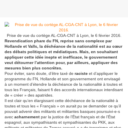
Prise de vue du cortège AL-CGA-CNT à Lyon, le 6 février 2016.
Revendication phare du FN, reprise sans complexe par
Hollande et Valls, la déchéance de la nationalité est au cœur
des débats politiques et médiatiques. Mais, en souhaitant
appliquer cette idée inepte et inefficace, le gouvernement
veut détourner l’attention pour, par ailleurs, appliquer des
mesures bien plus concrètes.
Pour éviter, sans doute, d’être taxé de
raciste
et d’appliquer le
programme du FN, Hollande et son gouvernement ont envisagé
à un moment d’étendre la déchéance de la nationalité à toutes et
tous les Français, faisant fi des accords internationaux interdisant
de « créer » des apatrides.
Il est clair qu’en élargissant cette déchéance de la nationalité à
toutes et tous les « Français » on aurait pu se demander ce qu’il
pouvait advenir des militants et militantes basques poursuivi-e-s
avec
acharnement
par la justice de l’État français et de l’État
espagnol, aux sympathisants et sympathisantes du PKK, aux
militants et militantes de Tarnac accusé-e-s de terrorisme et plus