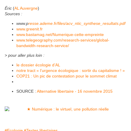
Éric
(
AL Auvergne
)
Sources :
www.p
resse.ademe.fr/files/acv_ntic_synthese_resultats.pdf
www.greenit.fr
www.bastamag.net/Numerique-cette-empreinte
www.telegeography.com/research-services/global-
bandwidth-research-service/
> pour aller plus loin :
le dossier écologie d’AL
notre tract « l’urgence écologique : sortir du capitalisme ! »
COP21 : Un pic de contestation pour le sommet climat
SOURCE :
Alternative libertaire - 16 novembre 2015
#Ecologie
#Textes libertaires