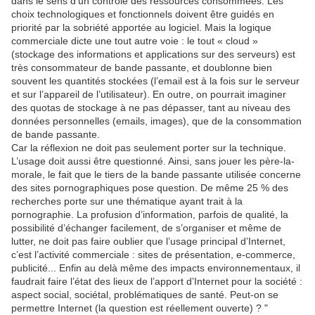
dans le sens d’un contrôle des ressources consommées. Les
choix technologiques et fonctionnels doivent être guidés en
priorité par la sobriété apportée au logiciel. Mais la logique
commerciale dicte une tout autre voie : le tout « cloud »
(stockage des informations et applications sur des serveurs) est
très consommateur de bande passante, et doublonne bien
souvent les quantités stockées (l’email est à la fois sur le serveur
et sur l’appareil de l’utilisateur). En outre, on pourrait imaginer
des quotas de stockage à ne pas dépasser, tant au niveau des
données personnelles (emails, images), que de la consommation
de bande passante.
Car la réflexion ne doit pas seulement porter sur la technique.
L’usage doit aussi être questionné. Ainsi, sans jouer les père-la-
morale, le fait que le tiers de la bande passante utilisée concerne
des sites pornographiques pose question. De même 25 % des
recherches porte sur une thématique ayant trait à la
pornographie. La profusion d’information, parfois de qualité, la
possibilité d’échanger facilement, de s’organiser et même de
lutter, ne doit pas faire oublier que l’usage principal d’Internet,
c’est l’activité commerciale : sites de présentation, e-commerce,
publicité... Enfin au delà même des impacts environnementaux, il
faudrait faire l’état des lieux de l’apport d’Internet pour la société :
aspect social, sociétal, problématiques de santé. Peut-on se
permettre Internet (la question est réellement ouverte) ? "