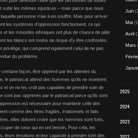
fres pour défendre l’idée que les personnes de toutes
ent subir les mêmes injustices – mais parce que nous
Juin
(
laquelle personne n’aie à en souffrir. Mais pour arriver
Mai
(1
nt les systèmes d’oppression fonctionnent, ce qui
rs et les minorités ethniques ont plus de chance de pâtir
Avril
(
t les blancs ont moins de risque d’y être confrontés.
Mars
 un privilège, qui comprend également celui de ne pas
étendue du problème.
Févrie
Janvi
e certaine façon, être opprimé par les attentes du
le, le patriarcat attend des hommes qu’ils ne montrent
s et on ne les croit pas capables de prendre soin de
2025
sont pas opprimés par le patriarcat parce qu’ils sont
pression est nécessaire pour maintenir celle des
2024
t comme des êtres fragiles, irrationnels et faits
res, elles doivent croire que les hommes sont forts,
2023
ccuper de ceux qui en ont besoin. Pour cela, les
, leurs émotions et leur capacité à prendre soin des
2022