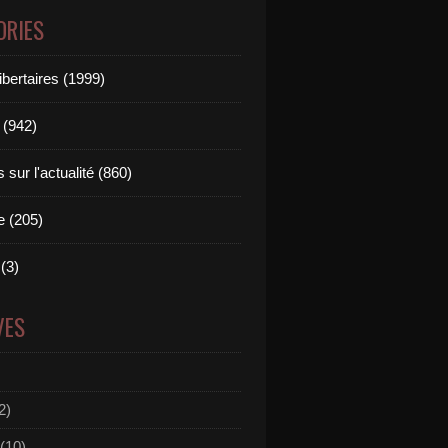
ORIES
ibertaires (1999)
 (942)
sur l'actualité (860)
e (205)
(3)
VES
2)
(10)