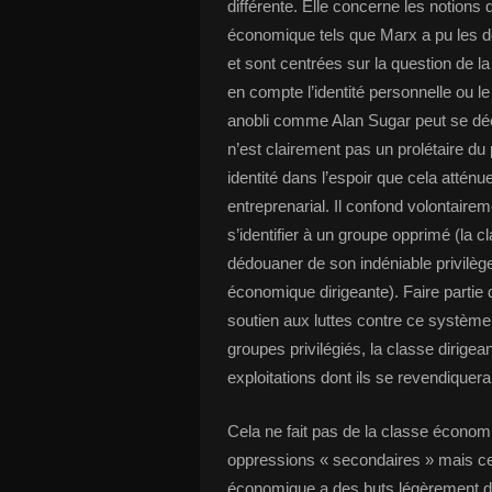
différente. Elle concerne les notions 
économique tels que Marx a pu les déf
et sont centrées sur la question de
en compte l’identité personnelle ou le 
anobli comme Alan Sugar peut se décri
n’est clairement pas un prolétaire du
identité dans l’espoir que cela atténu
entreprenarial. Il confond volontaire
s’identifier à un groupe opprimé (la cl
dédouaner de son indéniable privilège
économique dirigeante). Faire partie d
soutien aux luttes contre ce système. 
groupes privilégiés, la classe dirige
exploitations dont ils se revendiquer
Cela ne fait pas de la classe économ
oppressions « secondaires » mais cela
économique a des buts légèrement diff