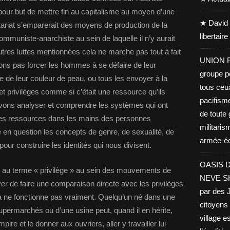
pour but de mettre fin au capitalisme au moyen d’une
★ David 
létariat s’emparerait des moyens de production de la
libertair
ommuniste-anarchiste au sein de laquelle il n’y aurait
tres luttes mentionnées cela ne marche pas tout à fait
UNION PA
ns pas forcer les hommes à se défaire de leur
groupe po
re de leur couleur de peau, ou tous les envoyer à la
tous ceu
 et privilèges comme si c’était une ressource qu’ils
pacifisme
evons analyser et comprendre les systèmes qui ont
de toute 
 les ressources dans les mains des personnes
militaris
re en question les concepts de genre, de sexualité, de
armée-éco
pour construire les identités qui nous divisent.
OASIS D
iée au terme « privilège » au sein des mouvements de
NEVE SHA
ayer de faire une comparaison directe avec les privilèges
par des J
ela ne fonctionne pas vraiment. Quelqu’un né dans une
citoyens 
supermarchés ou d’une usine peut, quand il en hérite,
village es
mpire et le donner aux ouvriers, aller y travailler lui