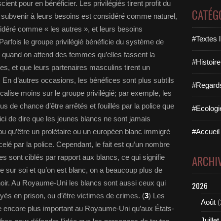
ent pour en bénéficier. Les privilégiés tirent profit du
CATÉG
 subvenir à leurs besoins est considéré comme naturel,
idéré comme « les autres », et leurs besoins
#Textes l
arfois le groupe privilégié bénéficie du système de
 quand on attend des femmes qu’elles fassent la
#Histoire
s, et que leurs partenaires masculins tirent un
 En d’autres occasions, les bénéfices sont plus subtils
#Regards 
focalise moins sur le groupe privilégié; par exemple, les
s de chance d’être arrêtés et fouillés par la police que
#Ecologi
s ici de dire que les jeunes blancs ne sont jamais
 ou qu’être un prolétaire ou un européen blanc immigré
#Accueil 
celé par la police. Cependant, le fait est qu’un nombre
es sont ciblés par rapport aux blancs, ce qui signifie
ARCHI
e sur soi et qu’on est blanc, on a beaucoup plus de
 noir. Au Royaume-Uni les blancs sont aussi ceux qui
2026
oyés en prison, ou d’être victimes de crimes. (
3
) Les
Août
(
e encore plus important au Royaume-Uni qu’aux États-
Juillet