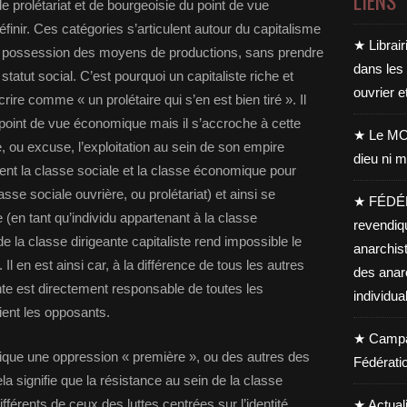
LIENS
de prolétariat et de bourgeoisie du point de vue
inir. Ces catégories s’articulent autour du capitalisme
★ Librair
 la possession des moyens de productions, sans prendre
dans les
statut social. C’est pourquoi un capitaliste riche et
ouvrier e
re comme « un prolétaire qui s’en est bien tiré ». Il
 point de vue économique mais il s’accroche à cette
★ Le MO
e, ou excuse, l’exploitation au sein de son empire
dieu ni m
ment la classe sociale et la classe économique pour
asse sociale ouvrière, ou prolétariat) et ainsi se
★ FÉDÉ
 (en tant qu’individu appartenant à la classe
revendiq
e la classe dirigeante capitaliste rend impossible le
anarchis
Il en est ainsi car, à la différence de tous les autres
des anar
ante est directement responsable de toutes les
individua
aient les opposants.
★ Campag
ique une oppression « première », ou des autres des
Fédérati
 signifie que la résistance au sein de la classe
érents de ceux des luttes centrées sur l’identité
★ Actual