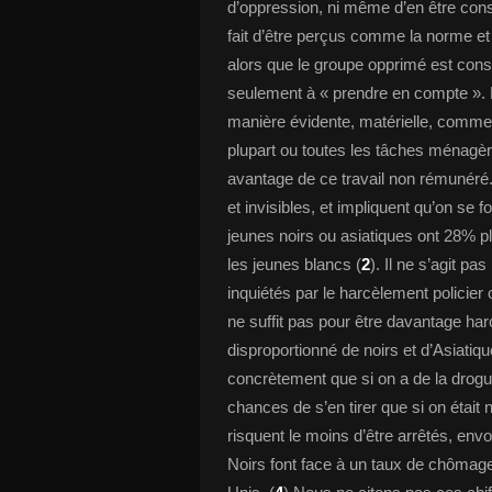
d’oppression, ni même d’en être consci
fait d’être perçus comme la norme et
alors que le groupe opprimé est cons
seulement à « prendre en compte ». P
manière évidente, matérielle, comme
plupart ou toutes les tâches ménagère
avantage de ce travail non rémunéré.
et invisibles, et impliquent qu’on se 
jeunes noirs ou asiatiques ont 28% plu
les jeunes blancs (
2
). Il ne s’agit pa
inquiétés par le harcèlement policier
ne suffit pas pour être davantage har
disproportionné de noirs et d’Asiatiqu
concrètement que si on a de la drogu
chances de s’en tirer que si on était
risquent le moins d’être arrêtés, env
Noirs font face à un taux de chômag