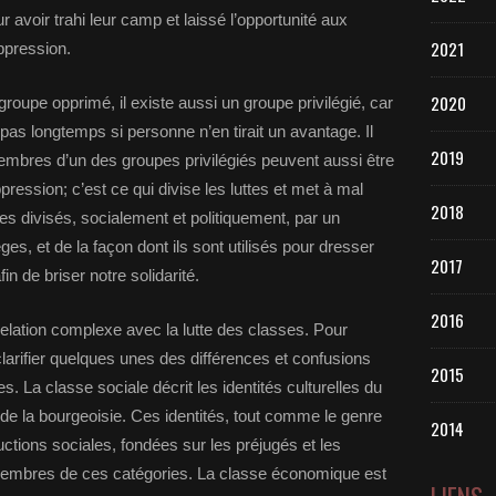
r avoir trahi leur camp et laissé l’opportunité aux
2021
ppression.
2020
 groupe opprimé, il existe aussi un groupe privilégié, car
as longtemps si personne n’en tirait un avantage. Il
2019
embres d’un des groupes privilégiés peuvent aussi être
ession; c’est ce qui divise les luttes et met à mal
2018
es divisés, socialement et politiquement, par un
s, et de la façon dont ils sont utilisés pour dresser
2017
in de briser notre solidarité.
2016
 relation complexe avec la lutte des classes. Pour
arifier quelques unes des différences et confusions
2015
. La classe sociale décrit les identités culturelles du
et de la bourgeoisie. Ces identités, tout comme le genre
2014
uctions sociales, fondées sur les préjugés et les
s membres de ces catégories. La classe économique est