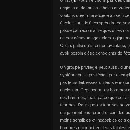
Unis. (
4
) Nous ne citons pas ces chif
origines et de toutes ethnies devrai
voulons créer une société au sein de 
à cela il faut déjà comprendre comme
passe par reconnaître que, si les noi
de ces désavantages alors logiquemen
Cela signifie qu’ils ont un avantage,
avoir besoin d’être conscients de l’
Un groupe privilégié peut aussi, d’un
système qui le privilégie ; par exemp
pas leurs faiblesses ou leurs émotion
quelqu’un. Cependant, les hommes ne 
des hommes, mais parce que cette op
femmes. Pour que les femmes se voien
uniquement pour prendre soin des aut
moins sensibles et incapables de s’o
hommes qui montrent leurs faiblesses