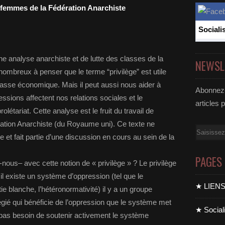
 femmes de la Fédération Anarchiste
Sociali
ne analyse anarchiste et de lutte des classes de la
NEWSL
mbreux à penser que le terme “privilège” est utile
 classe économique. Mais il peut aussi nous aider à
Abonnez-
ions affectent nos relations sociales et le
articles 
létariat. Cette analyse est le fruit du travail de
tion Anarchiste (du Royaume uni). Ce texte ne
Email
 et fait partie d’une discussion en cours au sein de la
PAGES
ous– avec cette notion de « privilège » ? Le privilège
 il existe un système d’oppression (tel que le
★ LIEN
tie blanche, l’hétéronormativité) il y a un groupe
égié qui bénéficie de l’oppression que le système met
★ Sociali
a pas besoin de soutenir activement le système