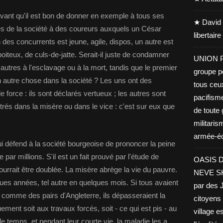
avant qu'il est bon de donner en exemple à tous ses
★ David 
s de la société à des coureurs auxquels un César
libertair
 des concurrents est jeune, agile, dispos, un autre est
boiteux, de culs-de-jatte. Serait-il juste de condamner
UNION PA
s autres à l'esclavage ou à la mort, tandis que le premier
groupe po
n autre chose dans la société ? Les uns ont des
tous ceu
 force : ils sont déclarés vertueux ; les autres sont
pacifisme
rés dans la misère ou dans le vice : c'est sur eux que
de toute 
militaris
armée-éco
ui défend à la société bourgeoise de prononcer la peine
par millions. S'il est un fait prouvé par l'étude de
OASIS D
ourrait être doublée. La misère abrège la vie du pauvre.
NEVE SHA
ues années, tel autre en quelques mois. Si tous avaient
par des J
nt comme des pairs d'Angleterre, ils dépasseraient la
citoyens 
ent soit aux travaux forcés, soit - ce qui est pis - au
village es
e temps, et pendant leur courte vie, la maladie les a