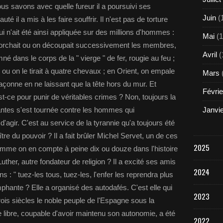
ous savons avec quelle fureur il a poursuivi ses
Juin
(
é il a mis à les faire souffrir. Il n'est pas de torture
ui n'ait été ainsi appliquée sur des millions d'hommes :
Mai
(1
on écorchait ou on découpait successivement les membres,
Avril
(
 dans le corps de la " vierge " de fer, rougie au feu ;
 ou on le tirait à quatre chevaux ; en Orient, on empale
Mars
çonne en ne laissant que la tête hors du mur. Et
Févrie
-ce pour punir de véritables crimes ? Non, toujours la
antes s'est tournée contre les hommes qui
Janvi
d'agir. C'est au service de la tyrannie qu'a toujours été
tre du pouvoir ? Il a fait brûler Michel Servet, un de ces
2025
omme on en compte à peine dix ou douze dans l'histoire
Luther, autre fondateur de religion ? Il a excité ses amis
2024
 : " tuez-les tous, tuez-les, l'enfer les reprendra plus
iomphante ? Elle a organisé des autodafés. C'est elle qui
2023
rois siècles le noble peuple de l'Espagne sous la
e libre, coupable d'avoir maintenu son autonomie, a été
2022