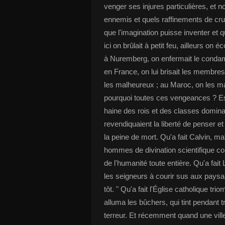
venger ses injures particulières, et n
ennemis et quels raffinements de cruaut
que l'imagination puisse inventer et q
ici on brûlait à petit feu, ailleurs 
à Nuremberg, on enfermait le condamné
en France, on lui brisait les membres
les malheureux ; au Maroc, on les ma
pourquoi toutes ces vengeances ? Est
haine des rois et des classes domin
revendiquaient la liberté de penser et 
la peine de mort. Qu'a fait Calvin, maî
hommes de divination scientifique c
de l'humanité toute entière. Qu'a fait 
les seigneurs à courir sus aux paysans
tôt. " Qu'a fait l'Église catholique tr
alluma les bûchers, qui tint pendant t
terreur. Et récemment quand une vill