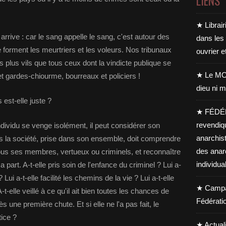
LIENS
★ Librair
 arrive : car le sang appelle le sang, c'est autour des
dans les
 forment les meurtriers et les voleurs. Nos tribunaux
ouvrier e
 plus vils que tous ceux dont la vindicte publique se
★ Le MO
t gardes-chiourme, bourreaux et policiers !
dieu ni m
 est-elle juste ?
★ FÉDÉ
revendiq
ndividu se venge isolément, il peut considérer son
anarchis
la société, prise dans son ensemble, doit comprendre
des anar
à tous ses membres, vertueux ou criminels, et reconnaître
individua
part. A-t-elle pris soin de l'enfance du criminel ? Lui a-
ui a-t-elle facilité les chemins de la vie ? Lui a-t-elle
★ Campag
elle veillé à ce qu'il ait bien toutes les chances de
Fédérati
 une première chute. Et si elle ne l'a pas fait, le
tice ?
★ Actual