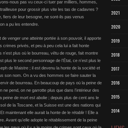
vons-nous pas vu ceux-ci tuer par milliers, hommes,
trailleuse pour grossir plus vite les tas de cadavres ?
2021
, fiers de leur besogne, ne sont-ils pas venus
on a pu les entendre.
2020
it de venger une atteinte portée à son pouvoir, il apporte
2019
 crimes privés, et peu à peu cela lui a fait honte
s n'est plus où le bourreau, vêtu de rouge, fait montre
2018
est plus le second personnage de l'État, ce n'est plus le
eph de Maistre ; il est devenu la honte de la société et
2017
us son nom. On a vu des hommes se faire sauter la
2016
 servir de bourreau. En beaucoup de pays où la peine de
n ne pend, on ne garrotte plus que dans l'intérieur des
2015
a peine de mort est abolie ; depuis plus de cent ans le
 sol de la Toscane, et la Suisse est une des nations qui
2014
t maintenant elle aurait la honte de le rétablir ! Elle a
re. Avant qu'elle adopte le rétablissement de la peine
e les pays où il y a le moins de crimes sont ceux où la