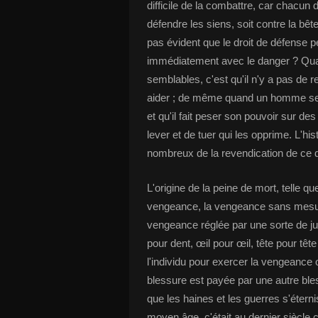
difficile de la combattre, car chacun
défendre les siens, soit contre la bête
pas évident que le droit de défense p
immédiatement avec le danger ? Qua
semblables, c'est qu'il n'y a pas de 
aider ; de même quand un homme se p
et qu'il fait peser son pouvoir sur de
lever et de tuer qui les opprime. L'
nombreux de la revendication de ce d
L'origine de la peine de mort, telle q
vengeance, la vengeance sans mesure, 
vengeance réglée par une sorte de jus
pour dent, œil pour œil, tête pour tête
l'individu pour exercer la vengeance 
blessure est payée par une autre bles
que les haines et les guerres s'éternis
moyen âge, c'était au dernier siècle 