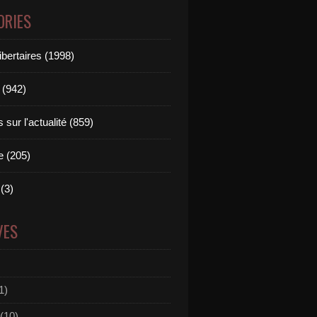
ORIES
ibertaires (1998)
 (942)
sur l'actualité (859)
e (205)
(3)
VES
1)
(10)