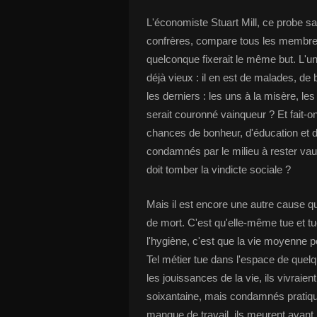
L'économiste Stuart Mill, ce probe s
confrères, compare tous les membre
quelconque fixerait le même but. L'un
déjà vieux : il en est de malades, de 
les derniers : les uns à la misère, le
serait couronné vainqueur ? Et fait-o
chances de bonheur, d'éducation et de
condamnés par le milieu à rester vaut
doit tomber la vindicte sociale ?
Mais il est encore une autre cause q
de mort. C'est qu'elle-même tue et tue 
l'hygiène, c'est que la vie moyenne p
Tel métier tue dans l'espace de quelq
les jouissances de la vie, ils vivraie
soixantaine, mais condamnés pratiquem
manque de travail, ils meurent avant l