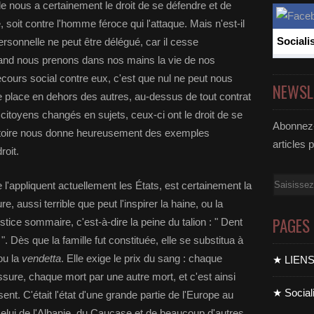
 de nous a certainement le droit de se défendre et de
, soit contre l'homme féroce qui l'attaque. Mais n'est-il
Sociali
ersonnelle ne peut être délégué, car il cesse
nd nous prenons dans nos mains la vie de nos
recours social contre eux, c'est que nul ne peut nous
NEWSL
lace en dehors des autres, au-dessus de tout contrat
s citoyens changés en sujets, ceux-ci ont le droit de se
Abonnez-
histoire nous donne heureusement des exemples
articles 
roit.
Email
ue l'appliquent actuellement les États, est certainement la
aussi terrible que peut l'inspirer la haine, ou la
PAGES
tice sommaire, c'est-à-dire la peine du talion : " Dent
 ". Dès que la famille fut constituée, elle se substitua à
ou la
vendetta
. Elle exige le prix du sang : chaque
★ LIEN
sure, chaque mort par une autre mort, et c'est ainsi
★ Sociali
ent. C'était l'état d'une grande partie de l'Europe au
celui de l'Albanie, du Caucase et de beaucoup d'autres