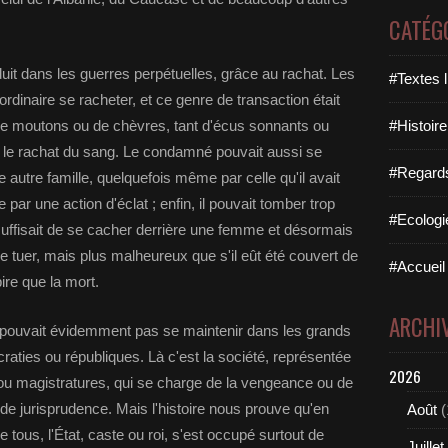
CATÉG
uit dans les guerres perpétuelles, grâce au rachat. Les
#Textes l
'ordinaire se racheter, et ce genre de transaction était
 de moutons ou de chèvres, tant d'écus sonnants ou
#Histoire
ur le rachat du sang. Le condamné pouvait aussi se
#Regards 
 autre famille, quelquefois même par celle qu'il avait
e par une action d'éclat ; enfin, il pouvait tomber trop
#Ecologi
i suffisait de se cacher derrière une femme et désormais
ût le tuer, mais plus malheureux que s'il eût été couvert de
#Accueil 
pire que la mort.
ARCHI
 ne pouvait évidemment pas se maintenir dans les grands
craties ou républiques. Là c'est la société, représentée
2026
ou magistratures, qui se charge de la vengeance ou de
de jurisprudence. Mais l'histoire nous prouve qu'en
Août
(
 tous, l'État, caste ou roi, s'est occupé surtout de
Juillet