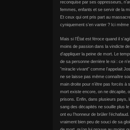
reconquise par ses oppresseurs, n'a
femmes, enfants et se servir de la mi
Et ceux qui ont pris part au massacre
cyniquement s'en vanter ? Ici même 
Mais si l'État est féroce quand il s'ag
moins de passion dans la vindicte des
d'appliquer la peine de mort. Le temp
de sa personne derrière le roi : ce n'
"miracle vivant" comme l'appelait Jos
ne se laisse pas même connaître so
main droite pour n'être pas forcés à
mort existe encore, on ne décapite, o
prisons. Enfin, dans plusieurs pays, l
sang des décapités ne souille plus le
ont eu l'honneur de brûler l'échafaud. E
vraiment bien peu de souci de sa gloi
de mort, qu'on lui prouve au moins qu