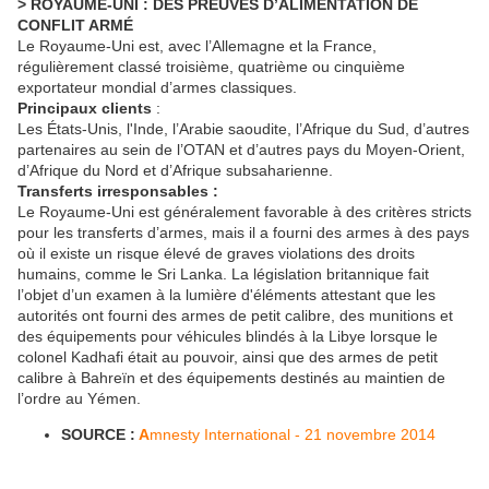
> ROYAUME-UNI : DES PREUVES D’ALIMENTATION DE
CONFLIT ARMÉ
Le Royaume-Uni est, avec l’Allemagne et la France,
régulièrement classé troisième, quatrième ou cinquième
exportateur mondial d’armes classiques.
Principaux clients
:
Les États-Unis, l'Inde, l’Arabie saoudite, l’Afrique du Sud, d’autres
partenaires au sein de l’OTAN et d’autres pays du Moyen-Orient,
d’Afrique du Nord et d’Afrique subsaharienne.
Transferts irresponsables :
Le Royaume-Uni est généralement favorable à des critères stricts
pour les transferts d’armes, mais il a fourni des armes à des pays
où il existe un risque élevé de graves violations des droits
humains, comme le Sri Lanka. La législation britannique fait
l’objet d’un examen à la lumière d'éléments attestant que les
autorités ont fourni des armes de petit calibre, des munitions et
des équipements pour véhicules blindés à la Libye lorsque le
colonel Kadhafi était au pouvoir, ainsi que des armes de petit
calibre à Bahreïn et des équipements destinés au maintien de
l’ordre au Yémen.
SOURCE :
A
mnesty International - 21 novembre 2014