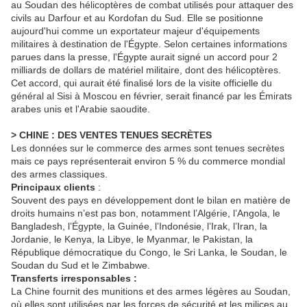
au Soudan des hélicoptères de combat utilisés pour attaquer des
civils au Darfour et au Kordofan du Sud. Elle se positionne
aujourd'hui comme un exportateur majeur d'équipements
militaires à destination de l'Égypte. Selon certaines informations
parues dans la presse, l'Égypte aurait signé un accord pour 2
milliards de dollars de matériel militaire, dont des hélicoptères.
Cet accord, qui aurait été finalisé lors de la visite officielle du
général al Sisi à Moscou en février, serait financé par les Émirats
arabes unis et l'Arabie saoudite.
> CHINE : DES VENTES TENUES SECRÈTES
Les données sur le commerce des armes sont tenues secrètes
mais ce pays représenterait environ 5 % du commerce mondial
des armes classiques.
Principaux clients
:
Souvent des pays en développement dont le bilan en matière de
droits humains n’est pas bon, notamment l’Algérie, l’Angola, le
Bangladesh, l’Égypte, la Guinée, l’Indonésie, l’Irak, l’Iran, la
Jordanie, le Kenya, la Libye, le Myanmar, le Pakistan, la
République démocratique du Congo, le Sri Lanka, le Soudan, le
Soudan du Sud et le Zimbabwe.
Transferts irresponsables :
La Chine fournit des munitions et des armes légères au Soudan,
où elles sont utilisées par les forces de sécurité et les milices au