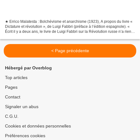
★ Errico Malatesta : Bolchévisme et anarchisme (1923), A propos du livre «
Dictature et révolution », de Luigi Fabbri (préface à l’édition espagnole). «
Écrit il y a deux ans, le livre de Luigi Fabbri sur la Révolution russe n’a rien
perdu cependant de...
< Page précédente
Hébergé par Overblog
Top articles
Pages
Contact
Signaler un abus
C.G.U.
Cookies et données personnelles
Préférences cookies