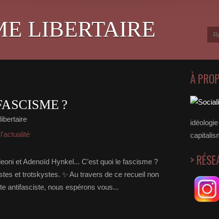
ME LIBERTAIRE
À PRO
FASCISME ?
ibertaire
idéologie 
'actualité
capitalis
> RÉSE
eoni et Adenoïd Hynkel... C’est quoi le fascisme ?
istes et trotskystes. ✨ Au travers de ce recueil non
utte antifasciste, nous espérons vous...