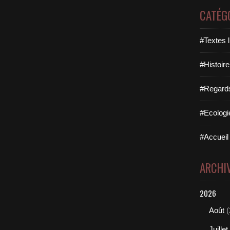
CATÉG
#Textes l
#Histoire
#Regards 
#Ecologi
#Accueil 
ARCHI
2026
Août
(
Juillet