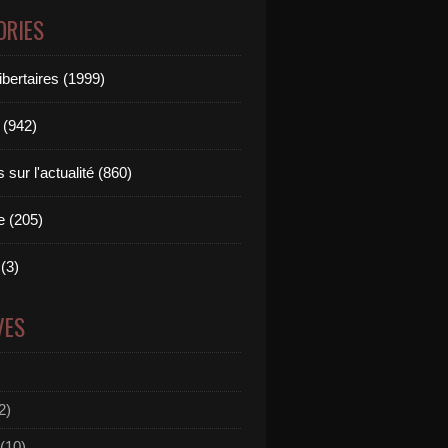
ORIES
ibertaires (1999)
 (942)
sur l'actualité (860)
e (205)
(3)
VES
2)
(10)