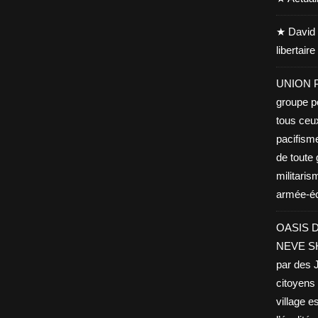
★ David 
libertair
UNION PA
groupe po
tous ceu
pacifisme
de toute 
militaris
armée-éco
OASIS D
NEVE SHA
par des J
citoyens 
village es