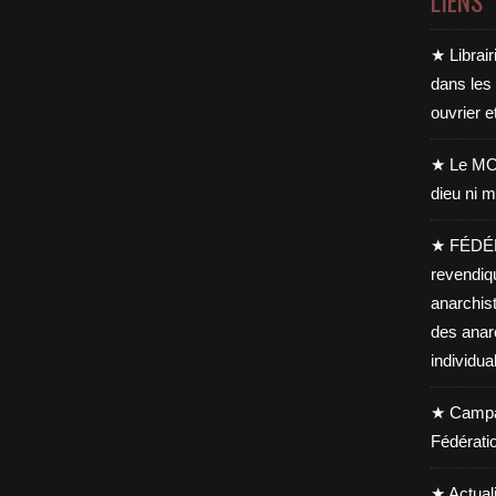
LIENS
★ Librair
dans les
ouvrier e
★ Le MO
dieu ni m
★ FÉDÉ
revendiq
anarchis
des anar
individua
★ Campag
Fédérati
★ Actual