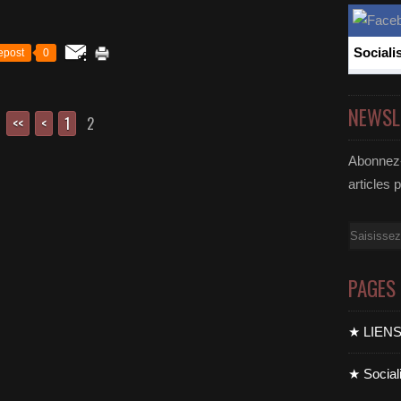
Sociali
epost
0
NEWSL
<<
<
1
2
Abonnez-
articles 
Email
PAGES
★ LIEN
★ Sociali