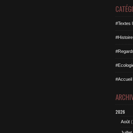
CATÉG
#Textes l
#Histoire
#Regards 
#Ecologi
#Accueil 
ARCHI
2026
Août
(
Juillet