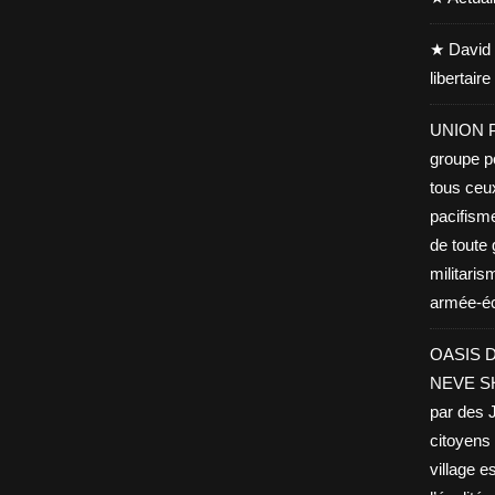
★ David 
libertair
UNION PA
groupe po
tous ceu
pacifisme
de toute 
militaris
armée-éco
OASIS D
NEVE SHA
par des J
citoyens 
village es