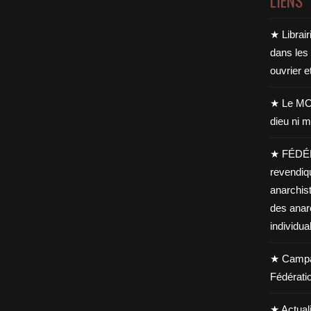
LIENS
★ Librair
dans les
ouvrier e
★ Le MO
dieu ni m
★ FÉDÉ
revendiq
anarchis
des anar
individua
★ Campag
Fédérati
★ Actual