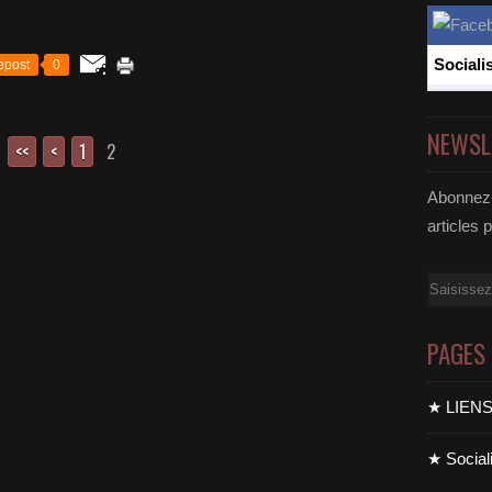
Sociali
epost
0
NEWSL
<<
<
1
2
Abonnez-
articles 
Email
PAGES
★ LIEN
★ Sociali