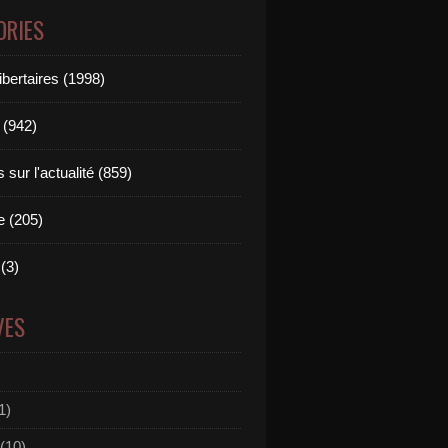
ORIES
ibertaires (1998)
 (942)
sur l'actualité (859)
e (205)
(3)
VES
1)
(10)