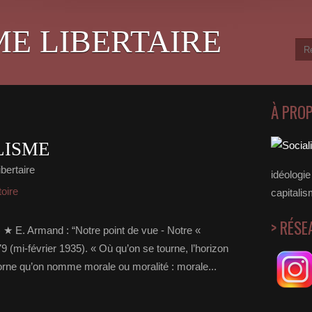
ME LIBERTAIRE
À PRO
LISME
bertaire
idéologie 
toire
capitalis
> RÉSE
) ★ E. Armand : “Notre point de vue - Notre «
 (mi-février 1935). « Où qu’on se tourne, l’horizon
 borne qu’on nomme morale ou moralité : morale...