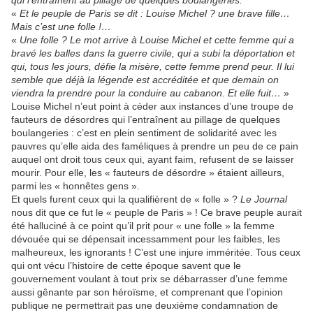
qui l’entraînent au pillage de quelques boulangeries.
«
Et le peuple de Paris se dit : Louise Michel ? une brave fille…
Mais c’est une folle !…
«
Une folle ? Le mot arrive à Louise Michel et cette femme qui a
bravé les balles dans la guerre civile, qui a subi la déportation et
qui, tous les jours, défie la misère, cette femme prend peur. Il lui
semble que déjà la légende est accréditée et que demain on
viendra la prendre pour la conduire au cabanon. Et elle fuit…
»
Louise Michel n’eut point à céder aux instances d’une troupe de
fauteurs de désordres qui l’entraînent au pillage de quelques
boulangeries : c’est en plein sentiment de solidarité avec les
pauvres qu’elle aida des faméliques à prendre un peu de ce pain
auquel ont droit tous ceux qui, ayant faim, refusent de se laisser
mourir. Pour elle, les « fauteurs de désordre » étaient ailleurs,
parmi les « honnêtes gens ».
Et quels furent ceux qui la qualifièrent de « folle » ?
Le Journal
nous dit que ce fut le « peuple de Paris » ! Ce brave peuple aurait
été halluciné à ce point qu’il prit pour « une folle » la femme
dévouée qui se dépensait incessamment pour les faibles, les
malheureux, les ignorants ! C’est une injure imméritée. Tous ceux
qui ont vécu l’histoire de cette époque savent que le
gouvernement voulant à tout prix se débarrasser d’une femme
aussi gênante par son héroïsme, et comprenant que l’opinion
publique ne permettrait pas une deuxième condamnation de