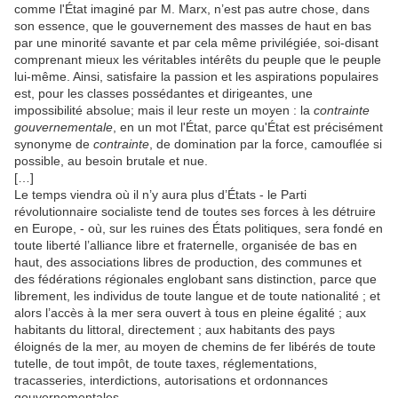
comme l'État imaginé par M. Marx, n’est pas autre chose, dans
son essence, que le gouvernement des masses de haut en bas
par une minorité savante et par cela même privilégiée, soi-disant
comprenant mieux les véritables intérêts du peuple que le peuple
lui-même. Ainsi, satisfaire la passion et les aspirations populaires
est, pour les classes possédantes et dirigeantes, une
impossibilité absolue; mais il leur reste un moyen : la
contrainte
gouvernementale
, en un mot l'État, parce qu'État est précisément
synonyme de
contrainte
, de domination par la force, camouflée si
possible, au besoin brutale et nue.
[…]
Le temps viendra où il n’y aura plus d’États - le Parti
révolutionnaire socialiste tend de toutes ses forces à les détruire
en Europe, - où, sur les ruines des États politiques, sera fondé en
toute liberté l’alliance libre et fraternelle, organisée de bas en
haut, des associations libres de production, des communes et
des fédérations régionales englobant sans distinction, parce que
librement, les individus de toute langue et de toute nationalité ; et
alors l’accès à la mer sera ouvert à tous en pleine égalité ; aux
habitants du littoral, directement ; aux habitants des pays
éloignés de la mer, au moyen de chemins de fer libérés de toute
tutelle, de tout impôt, de toute taxes, réglementations,
tracasseries, interdictions, autorisations et ordonnances
gouvernementales.