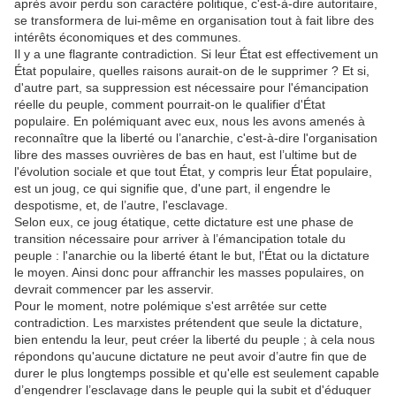
après avoir perdu son caractère politique, c'est-à-dire autoritaire,
se transformera de lui-même en organisation tout à fait libre des
intérêts économiques et des communes.
Il y a une flagrante contradiction. Si leur État est effectivement un
État populaire, quelles raisons aurait-on de le supprimer ? Et si,
d'autre part, sa suppression est nécessaire pour l'émancipation
réelle du peuple, comment pourrait-on le qualifier d'État
populaire. En polémiquant avec eux, nous les avons amenés à
reconnaître que la liberté ou l’anarchie, c'est-à-dire l'organisation
libre des masses ouvrières de bas en haut, est l’ultime but de
l'évolution sociale et que tout État, y compris leur État populaire,
est un joug, ce qui signifie que, d'une part, il engendre le
despotisme, et, de l’autre, l'esclavage.
Selon eux, ce joug étatique, cette dictature est une phase de
transition nécessaire pour arriver à l’émancipation totale du
peuple : l'anarchie ou la liberté étant le but, l'État ou la dictature
le moyen. Ainsi donc pour affranchir les masses populaires, on
devrait commencer par les asservir.
Pour le moment, notre polémique s'est arrêtée sur cette
contradiction. Les marxistes prétendent que seule la dictature,
bien entendu la leur, peut créer la liberté du peuple ; à cela nous
répondons qu'aucune dictature ne peut avoir d’autre fin que de
durer le plus longtemps possible et qu'elle est seulement capable
d’engendrer l’esclavage dans le peuple qui la subit et d'éduquer