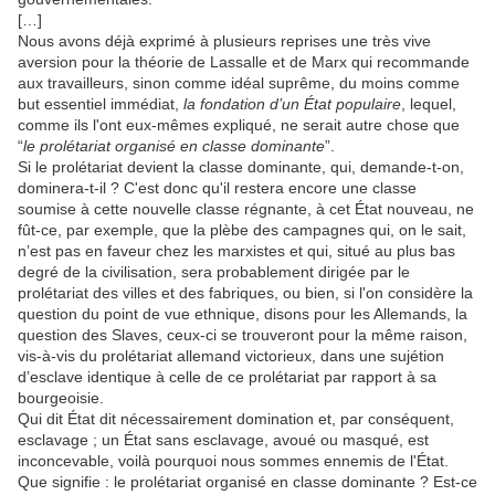
[…]
Nous avons déjà exprimé à plusieurs reprises une très vive
aversion pour la théorie de Lassalle et de Marx qui recommande
aux travailleurs, sinon comme idéal suprême, du moins comme
but essentiel immédiat,
la fondation d’un État populaire
, lequel,
comme ils l'ont eux-mêmes expliqué, ne serait autre chose que
“
le prolétariat organisé en classe dominante
”.
Si le prolétariat devient la classe dominante, qui, demande-t-on,
dominera-t-il ? C'est donc qu'il restera encore une classe
soumise à cette nouvelle classe régnante, à cet État nouveau, ne
fût-ce, par exemple, que la plèbe des campagnes qui, on le sait,
n’est pas en faveur chez les marxistes et qui, situé au plus bas
degré de la civilisation, sera probablement dirigée par le
prolétariat des villes et des fabriques, ou bien, si l'on considère la
question du point de vue ethnique, disons pour les Allemands, la
question des Slaves, ceux-ci se trouveront pour la même raison,
vis-à-vis du prolétariat allemand victorieux, dans une sujétion
d’esclave identique à celle de ce prolétariat par rapport à sa
bourgeoisie.
Qui dit État dit nécessairement domination et, par conséquent,
esclavage ; un État sans esclavage, avoué ou masqué, est
inconcevable, voilà pourquoi nous sommes ennemis de l'État.
Que signifie : le prolétariat organisé en classe dominante ? Est-ce