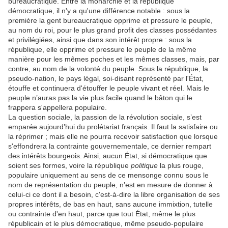
bureaucratique. Entre la monarchie et la république
démocratique, il n'y a qu'une différence notable : sous la
première la gent bureaucratique opprime et pressure le peuple,
au nom du roi, pour le plus grand profit des classes possédantes
et privilégiées, ainsi que dans son intérêt propre : sous la
république, elle opprime et pressure le peuple de la même
manière pour les mêmes poches et les mêmes classes, mais, par
contre, au nom de la volonté du peuple. Sous la république, la
pseudo-nation, le pays légal, soi-disant représenté par l'État,
étouffe et continuera d'étouffer le peuple vivant et réel. Mais le
peuple n’auras pas la vie plus facile quand le bâton qui le
frappera s'appellera populaire.
La question sociale, la passion de la révolution sociale, s’est
emparée aujourd’hui du prolétariat français. Il faut la satisfaire ou
la réprimer ; mais elle ne pourra recevoir satisfaction que lorsque
s'effondrera la contrainte gouvernementale, ce dernier rempart
des intérêts bourgeois. Ainsi, aucun État, si démocratique que
soient ses formes, voire la république
politique
la plus rouge,
populaire uniquement au sens de ce mensonge connu sous le
nom de représentation du peuple, n’est en mesure de donner à
celui-ci ce dont il a besoin, c'est-à-dire la libre organisation de ses
propres intérêts, de bas en haut, sans aucune immixtion, tutelle
ou contrainte d'en haut, parce que tout État, même le plus
républicain et le plus démocratique, même pseudo-populaire