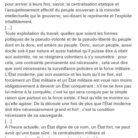
pour arriver à leurs fins, savoir, la centralisation étatique et
l'assujettissement effectif du peuple souverain à la minorité
intellectuelle qui le gouverne, soi-disant le représente et l'exploite
infailliblement.
[…]
Toute exploitation du travail, quelles que soient les formes
politiques de la pseudo-volonté et de la pseudo-liberté du peuple
dont on la dore, est amère au peuple. Donc, aucun peuple, aussi
docile soit-il par nature et aussi habitué qu’il puisse être à obéir
aux autorités, ne se résignera volontiers à s'y soumettre ; pour
cela, une contrainte permanente est nécessaire ; cela veut dire
que sont nécessaires la surveillance policière et la force militaire.
L'État moderne, par son essence et les buts qu'il se fixe, est
forcément un État militaire et un État militaire est voué non moins
obligatoirement à devenir un État conquérant ; s'il ne se livre pas
lui-même à la conquête, c'est lui qui sera conquis par la simple
raison que partout où la force existe, il faut qu'elle se montre ou
qu’elle agisse. De là découle une fois de plus que l'État moderne
doit être nécessairement grand et fort ; c'est la condition
nécessaire de sa sauvegarde.
[…]
À l’heure actuelle, un État digne de ce nom, un État fort, ne peut
avoir qu'une base sûre : la centralisation militaire et