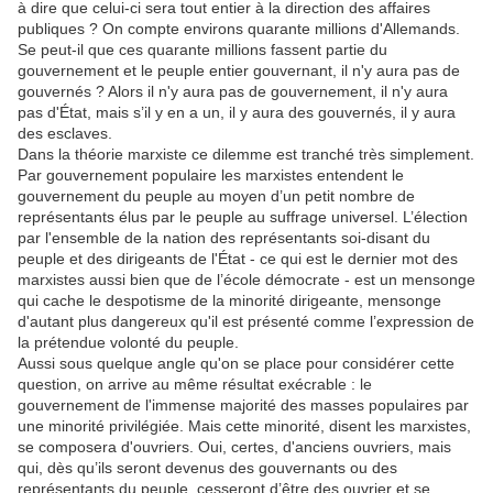
à dire que celui-ci sera tout entier à la direction des affaires
publiques ? On compte environs quarante millions d'Allemands.
Se peut-il que ces quarante millions fassent partie du
gouvernement et le peuple entier gouvernant, il n'y aura pas de
gouvernés ? Alors il n'y aura pas de gouvernement, il n'y aura
pas d'État, mais s’il y en a un, il y aura des gouvernés, il y aura
des esclaves.
Dans la théorie marxiste ce dilemme est tranché très simplement.
Par gouvernement populaire les marxistes entendent le
gouvernement du peuple au moyen d’un petit nombre de
représentants élus par le peuple au suffrage universel. L’élection
par l'ensemble de la nation des représentants soi-disant du
peuple et des dirigeants de l'État - ce qui est le dernier mot des
marxistes aussi bien que de l’école démocrate - est un mensonge
qui cache le despotisme de la minorité dirigeante, mensonge
d'autant plus dangereux qu'il est présenté comme l’expression de
la prétendue volonté du peuple.
Aussi sous quelque angle qu'on se place pour considérer cette
question, on arrive au même résultat exécrable : le
gouvernement de l'immense majorité des masses populaires par
une minorité privilégiée. Mais cette minorité, disent les marxistes,
se composera d'ouvriers. Oui, certes, d'anciens ouvriers, mais
qui, dès qu’ils seront devenus des gouvernants ou des
représentants du peuple, cesseront d’être des ouvrier et se