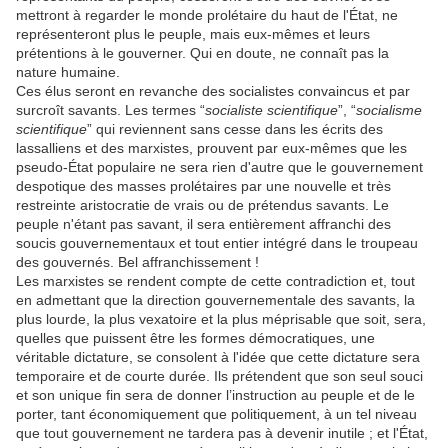
mettront à regarder le monde prolétaire du haut de l'État, ne
représenteront plus le peuple, mais eux-mêmes et leurs
prétentions à le gouverner. Qui en doute, ne connaît pas la
nature humaine.
Ces élus seront en revanche des socialistes convaincus et par
surcroît savants. Les termes “
socialiste scientifique
”, “
socialisme
scientifique
” qui reviennent sans cesse dans les écrits des
lassalliens et des marxistes, prouvent par eux-mêmes que les
pseudo-État populaire ne sera rien d'autre que le gouvernement
despotique des masses prolétaires par une nouvelle et très
restreinte aristocratie de vrais ou de prétendus savants. Le
peuple n'étant pas savant, il sera entièrement affranchi des
soucis gouvernementaux et tout entier intégré dans le troupeau
des gouvernés. Bel affranchissement !
Les marxistes se rendent compte de cette contradiction et, tout
en admettant que la direction gouvernementale des savants, la
plus lourde, la plus vexatoire et la plus méprisable que soit, sera,
quelles que puissent être les formes démocratiques, une
véritable dictature, se consolent à l'idée que cette dictature sera
temporaire et de courte durée. Ils prétendent que son seul souci
et son unique fin sera de donner l’instruction au peuple et de le
porter, tant économiquement que politiquement, à un tel niveau
que tout gouvernement ne tardera pas à devenir inutile ; et l'État,