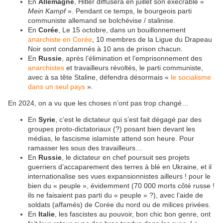
En
Allemagne
, Hitler diffusera en juillet son exécrable «
Mein Kampf
». Pendant ce temps, le bourgeois parti
communiste allemand se bolchévise / stalinise.
En
Corée
, Le 15 octobre, dans un bouillonnement
anarchiste en Corée
, 10 membres de la Ligue du Drapeau
Noir sont condamnés à 10 ans de prison chacun.
En
Russie
, après l’élimination et l’emprisonnement des
anarchistes
et travailleurs révoltés, le parti communiste,
avec à sa tête Staline, défendra désormais «
le socialisme
dans un seul pays
».
En 2024, on a vu que les choses n’ont pas trop changé…
En
Syrie
, c’est le dictateur qui s’est fait dégagé par des
groupes proto-dictatoriaux (?) posant bien devant les
médias, le fascisme islamiste attend son heure. Pour
ramasser les sous des travailleurs…
En
Russie
, le dictateur en chef poursuit ses projets
guerriers d’accaparement des terres à blé en Ukraine, et il
internationalise ses vues expansionnistes ailleurs ! pour le
bien du « peuple », évidemment (70 000 morts côté russe !
ils ne faisaient pas parti du « peuple » ?), avec l’aide de
soldats (affamés) de Corée du nord ou de milices privées.
En
Italie
, les fascistes au pouvoir, bon chic bon genre, ont