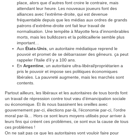
place, alors que d’autres font croire le contraire, mais
attendant leur heure. Les nouveaux joueurs font des
alliances avec l’extrême-droite, qui est devenue
fréquentable depuis que les médias aux ordres de grands
patrons d’extrême-droite ont fait leur travail de
normalisation. Une tempête à Mayotte fera d’innombrables
morts, mais les bulldozers et la politicaillerie semble plus
important…
Aux
États-Unis
, un autoritaire médiatique reprend le
pouvoir et promet de se débarrasser des gêneurs. ça peut
rappeler l’Italie d’il y a 100 ans.
En
Argentine
, un autoritaire ultra-libéral/propriétarien a
pris le pouvoir et impose ses politiques économiques
libérales. La pauvreté augmente, mais les marchés sont
contents.
Partout ailleurs, les libéraux et les autoritaires de tous bords font
un travail de répression contre tout vœu d’émancipation sociale
ou économique. Et ils nous bassinent les oreilles avec
gouvernement par-ci, élections par-là, l’économie par-ci, l’ordre
moral par-là… Hors ce sont leurs moyens utilisés pour arriver à
leurs fins qui créent ces problèmes, ce sont eux la cause de tous
ces problèmes !
On ne sait pas ce que les autoritaires vont vouloir faire pour