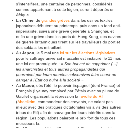
s’intensifiera, une centaine de personnes, considérés
comme appartenant à cette légion, seront déportés en
Afrique.
En
Chine
, de
grandes grèves
dans les usines textiles
japonaises débutent au printemps, puis dans un fond anti-
impérialiste, suivra une grève générale à Shanghai, et
enfin une grève dans les ports de Hong Kong, des navires
de guerre britanniques tirent sur les travailleurs du port et
des soldats les mitraillent.
Au
Japon
, le 5 mai une
loi sur les élections législatives
pour le suffrage universel masculin est instauré, le 11 mai,
une loi est promulguée : «
Son but est de supprimer […]
les anarchistes et tous autres propagandistes qui
pourraient par leurs menées subversives faire courir un
danger à l’État ou nuire à la société
».
Au
Maroc
, dès l’été, le pouvoir Espagnol (dont Franco) et
Français (Lyautey remplacé par Pétain avec sa plume de
Gaulle) organisent la répression la
révolte du Rif
(
Abdelkrim
, commandeur des croyants, ne valant pas
mieux avec des pratiques dictatoriales vis à vis des autres
tribus du Rif) afin de sauvegarder leurs intérêts dans la
région. Les populations paieront le prix fort de tous ces
messieurs-là.