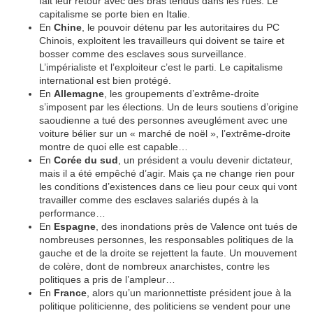
fait leur retour avec des bras tendus dans les rues. Le
capitalisme se porte bien en Italie.
En
Chine
, le pouvoir détenu par les autoritaires du PC
Chinois, exploitent les travailleurs qui doivent se taire et
bosser comme des esclaves sous surveillance.
L’impérialiste et l’exploiteur c’est le parti. Le capitalisme
international est bien protégé.
En
Allemagne
, les groupements d’extrême-droite
s’imposent par les élections. Un de leurs soutiens d’origine
saoudienne a tué des personnes aveuglément avec une
voiture bélier sur un « marché de noël », l’extrême-droite
montre de quoi elle est capable…
En
Corée du sud
, un président a voulu devenir dictateur,
mais il a été empêché d’agir. Mais ça ne change rien pour
les conditions d’existences dans ce lieu pour ceux qui vont
travailler comme des esclaves salariés dupés à la
performance…
En
Espagne
, des inondations près de Valence ont tués de
nombreuses personnes, les responsables politiques de la
gauche et de la droite se rejettent la faute. Un mouvement
de colère, dont de nombreux anarchistes, contre les
politiques a pris de l’ampleur…
En
France
, alors qu’un marionnettiste président joue à la
politique politicienne, des politiciens se vendent pour une