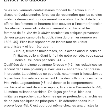
Si les mouvements contestataires fondent leur action sur un
discours révolutionnaire, force est de reconnaître que les cercles
militants demeurent principalement masculins. En dépit de leurs
efforts, les femmes se heurtent bien souvent à l’incompréhension
des éléments masculins du mouvement anarchiste, et les
femmes de
La Voz de la Mujer
essuient les critiques provenant
de leur propre camp dès la publication du premier numéro en
1896 [40]. Elles leur répondent en les traitant de « faux
anarchistes » et leur rétorquent :
« Nous, femmes maladroites, nous avons aussi le sens de
l’initiative, celle-ci étant le fruit de notre pensée, vous savez
; nous aussi, nous pensons. [41] »
Qualifiées de « plume et langue féroces » [42], les rédactrices se
lancent dans une polémique avec leurs « ennemis » par presse
interposée. La polémique se poursuit, notamment à l’occasion de
la parution d’un article concernant l’une des collaboratrices de
La
Voz
, Anita Lagouardette [43] qui dénonce le comportement
machiste et violent de son ex-époux, Francisco Denambride [44],
lui-même militant anarchiste. De façon générale, bien des
militantes reprochent aux hommes qui se prétendent anarchistes
de ne pas appliquer les principes qu’ils défendent dans leur
propre foyer 45]. C’est pourquoi même chez les anarchistes la