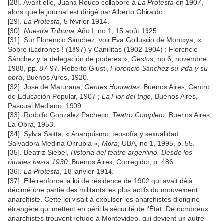
[28]. Avant elle, Juana Rouco collabore à
La Protesta
en 1907,
alors que le journal est dirigé par Alberto Ghiraldo.
[29].
La Protesta
, 5 février 1914.
[30].
Nuestra Tribuna
, Año I, no 1, 15 août 1925.
[31]. Sur Florencio Sánchez, voir Eva Golluscio de Montoya, «
Sobre iLadrones ! (1897) y Canillitas (1902-1904) : Florencio
Sánchez y la delegación de poderes »,
Gestos
, no 6, novembre
1988, pp. 87-97. Roberto Giusti,
Florencio Sánchez su vida y su
obra
, Buenos Aires, 1920.
[32]. José de Maturana,
Gentes Honradas
, Buenos Aires, Centro
de Educación Popular, 1907 ;
La Flor del trigo
, Buenos Aires,
Pascual Mediano, 1909.
[33]. Rodolfo Gonzalez Pacheco,
Teatro Completo
, Buenos Aires,
La Obra, 1953.
[34]. Sylvia Saitta, « Anarquismo, teosofía y sexualidad :
Salvadora Medina Onrubia »,
Mora
, UBA, no 1, 1995, p. 55.
[35]. Beatriz Siebel,
Historia del teatro argentino. Desde los
rituales hasta 1930
, Buenos Aires, Corregidor, p. 486.
[36].
La Protesta
, 18 janvier 1914.
[37]. Elle renforce la loi de résidence de 1902 qui avait déjà
décimé une partie des militants les plus actifs du mouvement
anarchiste. Cette loi visait à expulser les anarchistes d’origine
étrangère qui mettent en péril la sécurité de l’État. De nombreux
anarchistes trouvent refuge à Montevideo, qui devient un autre