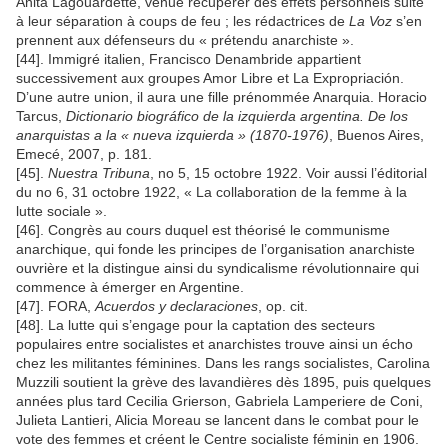
Anita Lagouardette, venue récupérer des effets personnels suite
à leur séparation à coups de feu ; les rédactrices de
La Voz
s’en
prennent aux défenseurs du « prétendu anarchiste ».
[44]. Immigré italien, Francisco Denambride appartient
successivement aux groupes Amor Libre et La Expropriación.
D’une autre union, il aura une fille prénommée Anarquia. Horacio
Tarcus,
Dictionario biográfico de la izquierda argentina. De los
anarquistas a la « nueva izquierda » (1870-1976)
, Buenos Aires,
Emecé, 2007, p. 181.
[45].
Nuestra Tribuna
, no 5, 15 octobre 1922. Voir aussi l’éditorial
du no 6, 31 octobre 1922, « La collaboration de la femme à la
lutte sociale ».
[46]. Congrès au cours duquel est théorisé le communisme
anarchique, qui fonde les principes de l’organisation anarchiste
ouvrière et la distingue ainsi du syndicalisme révolutionnaire qui
commence à émerger en Argentine.
[47]. FORA,
Acuerdos y declaraciones
, op. cit.
[48]. La lutte qui s’engage pour la captation des secteurs
populaires entre socialistes et anarchistes trouve ainsi un écho
chez les militantes féminines. Dans les rangs socialistes, Carolina
Muzzili soutient la grève des lavandières dès 1895, puis quelques
années plus tard Cecilia Grierson, Gabriela Lamperiere de Coni,
Julieta Lantieri, Alicia Moreau se lancent dans le combat pour le
vote des femmes et créent le Centre socialiste féminin en 1906.