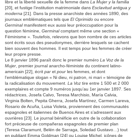
libre et la liberté sexuelle de la femme dans
La Mujer y la familia
[20], et fustige l’institution matrimoniale dans
Esclavitud antigua y
moderna
[21]. Dans la presse anarchiste des années 1890, des
journaux emblématiques tels que
El Oprimido
ou encore
Germinal
manifestent eux aussi leur préoccupation pour la
question féminine,
Germinal
comptant même une section «
Féminisme ». Toutefois, relevons que bon nombre de ces articles
sont écrits sous des pseudonymes, derrière lesquels se cachent
bien souvent des hommes. Il est temps pour les femmes de créer
leur propre presse.
Le 8 janvier 1896 paraît donc le premier numéro
La Voz de la
Mujer
, premier journal anarcho-féministe du continent latino-
americain [22], écrit
par
et
pour
les femmes, et dont
l’emblématique slogan « Ni dieu, ni patron, ni mari » témoigne de
la radicalisation du mouvement.
La Voz
tire entre 1 500 et 2 000
exemplaires et compte 9 numéros jusqu’au 1er janvier 1897. Ses
rédactrices, Josefa Calvo, Teresa Marchisio, María Calvia,
Virginia Bolten, Pepita Gherra, Josefa Martínez, Carmen Lareva,
Rosario de Acuña, Luisa Violeta, proviennent des communautés
espagnoles et italiennes de Buenos Aires et s’adressent aux
ouvrières [23]. Le journal bénéficie en outre de la collaboration
fort précieuse de compañeras espagnoles de premier plan
(Teresa Claramunt, Belén de Sarraga, Soledad Gustavo…) tout
en publiant Emma Goldman [24] ou Louise Michel, icônes de