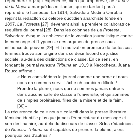
l’éphémère. » [26] L’expérience, bien que trop brève, de
La Voz
de la Mujer
a marqué les militantes, qui ne tardent pas à
reprendre le flambeau. En 1914, Salvadora Medina Onrubia
rejoint la rédactlon du célèbre quotidien anarchiste fondé en
1897,
La Protesta
[27], devenant ainsi la première collaboratrice
régulière du journal [28]. Dans les colonnes de
La Protesta
,
Salvadora évoque la noblesse de la vocation journalistique contre
le mensonge et l’hypocrisie des organes de presse sous
influence du pouvoir [29]. Et la motivation première de toutes ces
femmes trouve son origine dans ce désir fécond de justice
sociale, au-delà des distinctions de classe. En ce sens, en
fondant le journal
Nuestra Tribuna
en 1919 à Necocheca, Juana
Rouco affirme :
« Nous considérions le journal comme une arme et nous
nous en sommes servi. Tâche oh combien difficile !
Prendre la plume, nous qui ne sommes jamais entrées
dans aucune salle de classe à l’université, et qui sommes
de simples prolétaires, filles de la misère et de la faim.
[30]»
La récurrence de ce « nous » collectif dans la presse libertaire
féminine identifie plus que jamais l’énonciateur du message et
son destinataire, au-delà du discours de classe. Si les rédactrices
de
Nuestra Tribuna
sont capables de prendre la plume, alors
pourquoi pas d’autres ?