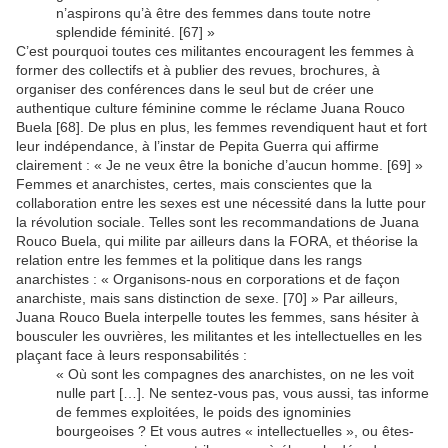
n’aspirons qu’à être des femmes dans toute notre
splendide féminité. [67] »
C’est pourquoi toutes ces militantes encouragent les femmes à
former des collectifs et à publier des revues, brochures, à
organiser des conférences dans le seul but de créer une
authentique culture féminine comme le réclame Juana Rouco
Buela [68]. De plus en plus, les femmes revendiquent haut et fort
leur indépendance, à l’instar de Pepita Guerra qui affirme
clairement : « Je ne veux être la boniche d’aucun homme. [69] »
Femmes et anarchistes, certes, mais conscientes que la
collaboration entre les sexes est une nécessité dans la lutte pour
la révolution sociale. Telles sont les recommandations de Juana
Rouco Buela, qui milite par ailleurs dans la FORA, et théorise la
relation entre les femmes et la politique dans les rangs
anarchistes : « Organisons-nous en corporations et de façon
anarchiste, mais sans distinction de sexe. [70] » Par ailleurs,
Juana Rouco Buela interpelle toutes les femmes, sans hésiter à
bousculer les ouvrières, les militantes et les intellectuelles en les
plaçant face à leurs responsabilités :
« Où sont les compagnes des anarchistes, on ne les voit
nulle part […]. Ne sentez-vous pas, vous aussi, tas informe
de femmes exploitées, le poids des ignominies
bourgeoises ? Et vous autres « intellectuelles », ou êtes-