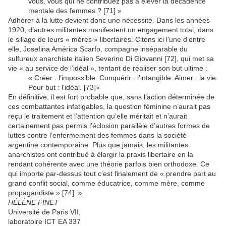
vous, vous qui ne contribuez pas à élever la décadence
mentale des femmes ? [71] »
Adhérer à la lutte devient donc une nécessité. Dans les années
1920, d’autres militantes manifestent un engagement total, dans
le sillage de leurs « mères » libertaires. Citons ici l’une d’entre
elle, Josefina América Scarfo, compagne inséparable du
sulfureux anarchiste italien Severino Di Giovanni [72], qui met sa
vie « au service de l’idéal », tentant de réaliser son but ultime :
« Créer : l’impossible. Conquérir : l’intangible. Aimer : la vie.
Pour but : l’idéal. [73]»
En définitive, il est fort probable que, sans l’action déterminée de
ces combattantes infatigables, la question féminine n’aurait pas
reçu le traitement et l’attention qu’elle méritait et n’aurait
certainement pas permis l’éclosion parallèle d’autres formes de
luttes contre l’enfermement des femmes dans la société
argentine contemporaine. Plus que jamais, les militantes
anarchistes ont contribué à élargir la praxis libertaire en la
rendant cohérente avec une théorie parfois bien orthodoxe. Ce
qui importe par-dessus tout c’est finalement de « prendre part au
grand conflit social, comme éducatrice, comme mère, comme
propagandiste » [74]. »
HÉLÈNE FINET
Université de Paris VII,
laboratoire ICT EA 337