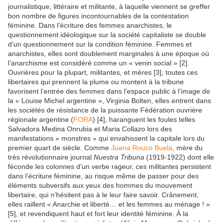
journalistique, littéraire et militante, à laquelle viennent se greffer
bon nombre de figures incontournables de la contestation
féminine. Dans l’écriture des femmes anarchistes, le
questionnement idéologique sur la société capitaliste se double
d’un questionnement sur la condition féminine. Femmes et
anarchistes, elles sont doublement marginales à une époque où
l’anarchisme est considéré comme un « venin social » [2].
Ouvrières pour la plupart, militantes, et mères [3], toutes ces
libertaires qui prennent la plume ou montent à la tribune
favorisent l’entrée des femmes dans l’espace public à l’image de
la « Louise Michel argentine », Virginia Bolten, elles entrent dans
les sociétés de résistance de la puissante Fédération ouvrière
régionale argentine (
FORA
) [4], haranguent les foules telles
Salvadora Medina Onrubia et Maria Collazo lors des
manifestations « monstres » qui envahissent la capitale lors du
premier quart de siècle. Comme
Juana Rouco Buela
, mère du
très révolutionnaire journal
Nuestra Tribuna
(1919-1922) dont elle
féconde les colonnes d’un verbe rageur, ces militantes persistent
dans l’écriture féminine, au risque même de passer pour des
éléments subversifs aux yeux des hommes du mouvement
libertaire, qui n’hésitent pas à le leur faire savoir. Crânement,
elles raillent « Anarchie et liberté… et les femmes au ménage ! »
[5], et revendiquent haut et fort leur identité féminine. À la