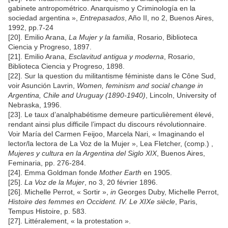
gabinete antropométrico. Anarquismo y Criminología en la
sociedad argentina »,
Entrepasados
, Año II, no 2, Buenos Aires,
1992, pp.7-24
[20]. Emilio Arana,
La Mujer y la familia
, Rosario, Biblioteca
Ciencia y Progreso, 1897.
[21]. Emilio Arana,
Esclavitud antigua y moderna
, Rosario,
Biblioteca Ciencia y Progreso, 1898.
[22]. Sur la question du militantisme féministe dans le Cône Sud,
voir Asunción Lavrin,
Women, feminism and social change in
Argentina, Chile and Uruguay (1890-1940)
, Lincoln, University of
Nebraska, 1996.
[23]. Le taux d’analphabétisme demeure particulièrement élevé,
rendant ainsi plus difficile l’impact du discours révolutionnaire.
Voir María del Carmen Feijoo, Marcela Nari, « Imaginando el
lector/la lectora de La Voz de la Mujer », Lea Fletcher, (comp.) ,
Mujeres y cultura en la Argentina del Siglo XIX
, Buenos Aires,
Feminaria, pp. 276-284.
[24]. Emma Goldman fonde
Mother Earth
en 1905.
[25].
La Voz de la Mujer
, no 3, 20 février 1896.
[26]. Michelle Perrot, « Sortir »,
in
Georges Duby, Michelle Perrot,
Histoire des femmes en Occident. IV. Le XIXe siècle
, Paris,
Tempus Histoire, p. 583.
[27]. Littéralement, « la protestation ».