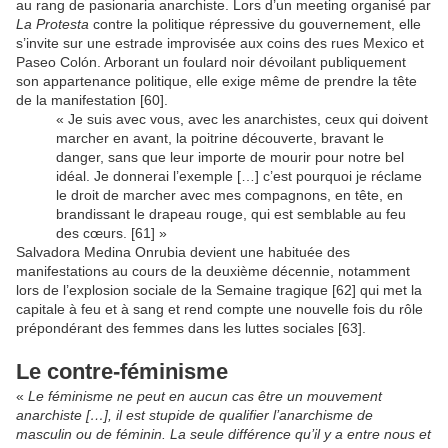
au rang de pasionaria anarchiste. Lors d’un meeting organisé par
La Protesta
contre la politique répressive du gouvernement, elle
s’invite sur une estrade improvisée aux coins des rues Mexico et
Paseo Colón. Arborant un foulard noir dévoilant publiquement
son appartenance politique, elle exige même de prendre la tête
de la manifestation [60].
« Je suis avec vous, avec les anarchistes, ceux qui doivent
marcher en avant, la poitrine découverte, bravant le
danger, sans que leur importe de mourir pour notre bel
idéal. Je donnerai l’exemple […] c’est pourquoi je réclame
le droit de marcher avec mes compagnons, en tête, en
brandissant le drapeau rouge, qui est semblable au feu
des cœurs. [61] »
Salvadora Medina Onrubia devient une habituée des
manifestations au cours de la deuxième décennie, notamment
lors de l’explosion sociale de la Semaine tragique [62] qui met la
capitale à feu et à sang et rend compte une nouvelle fois du rôle
prépondérant des femmes dans les luttes sociales [63].
Le contre-féminisme
«
Le féminisme ne peut en aucun cas être un mouvement
anarchiste […], il est stupide de qualifier l’anarchisme de
masculin ou de féminin. La seule différence qu’il y a entre nous et