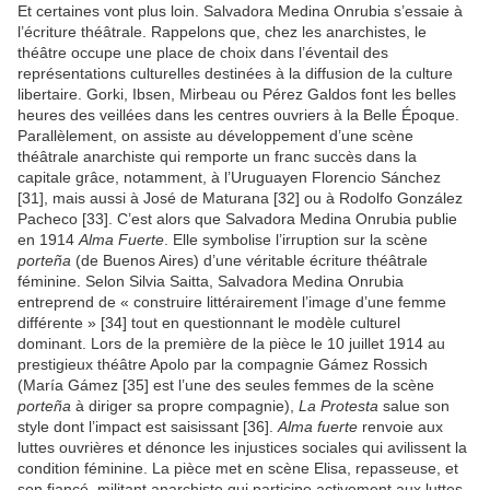
Et certaines vont plus loin. Salvadora Medina Onrubia s’essaie à
l’écriture théâtrale. Rappelons que, chez les anarchistes, le
théâtre occupe une place de choix dans l’éventail des
représentations culturelles destinées à la diffusion de la culture
libertaire. Gorki, Ibsen, Mirbeau ou Pérez Galdos font les belles
heures des veillées dans les centres ouvriers à la Belle Époque.
Parallèlement, on assiste au développement d’une scène
théâtrale anarchiste qui remporte un franc succès dans la
capitale grâce, notamment, à l’Uruguayen Florencio Sánchez
[31], mais aussi à José de Maturana [32] ou à Rodolfo González
Pacheco [33]. C’est alors que Salvadora Medina Onrubia publie
en 1914
Alma Fuerte
. Elle symbolise l’irruption sur la scène
porteña
(de Buenos Aires) d’une véritable écriture théâtrale
féminine. Selon Silvia Saitta, Salvadora Medina Onrubia
entreprend de « construire littérairement l’image d’une femme
différente » [34] tout en questionnant le modèle culturel
dominant. Lors de la première de la pièce le 10 juillet 1914 au
prestigieux théâtre Apolo par la compagnie Gámez Rossich
(María Gámez [35] est l’une des seules femmes de la scène
porteña
à diriger sa propre compagnie),
La Protesta
salue son
style dont l’impact est saisissant [36].
Alma fuerte
renvoie aux
luttes ouvrières et dénonce les injustices sociales qui avilissent la
condition féminine. La pièce met en scène Elisa, repasseuse, et
son fiancé, militant anarchiste qui participe activement aux luttes