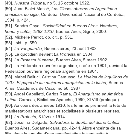
[49].
Nuestra Tribuna
, no 5, 15 octobre 1922.
[50]. Juan Bialet Massé,
Las Clases obreras en Argentina a
principios de siglo
, Córdoba, Universidad Nacional de Córdoba,
1904, p. 424.
[51]. Sandra Gayol,
Sociabilidad en Buenos Aires. Hombres,
honor y cafés, 1862-1910
, Buenos Aires, Signo, 2000.
[52]. Michelle Perrot, op. cit., p. 551.
[53]. Ibid., p. 550.
[54].
La Vanguardia
, Buenos aires, 23 août 1902.
[55]. Le quotidien devient
La Protesta
en 1904.
[56].
La Protesta Humana
, Buenos Aires, 5 mars 1902.
[57]. La Fédération ouvrière argentine, créée en 1901, devient la
Fédération ouvrière régionale argentine en 1904.
[58]. Mabel Belluci, Cristina Camusso,
La Huelga de inquilinos de
1907. El papel de las mujeres anarquistas en la lucha
, Buenos
Aires, Cuadernos de Cisco, no 58, 1987.
[59]. Angel Capelletti, Carlos Rama,
El Anarquismo en América
Latina
, Caracas, Biblioteca Ayaucho, 1990, XLVIII (prologue).
[60]. Au cours des années 1910, les femmes prennent la tête de
manifestations anarchistes et socialistes à plusieurs reprises.
[61].
La Protesta
, 3 février 1914.
[62]. Josefina Delgado,
Salvadora, la dueña del diario Critica
,
Buenos Aires, Sudamericana, pp. 42-44. Alors enceinte de sa
fille, dans le tumulte d’une manifestation faisant suite à