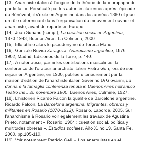
[13]. Anarchiste italien à l’origine de la théorie de la « propagande
par le fait ». Persécuté par les autorités italiennes après l’épisode
du Bénévent, il s’exile en Argentine dans les années 1880 et joue
un rôle déterminant dans l’organisation du mouvement ouvrier et
anarchiste, avant de repartir en Europe.
[14]. Juan Suriano (comp.),
La cuestión social en Argentina
,
1870-1943, Buenos Aires, La Colmena, 2000.
[15]. Elle utilise alors le pseudonyme de Teresa Mañé.
[16]. Gonzalo Ruvira Zaragoza,
Anarquismo argentino
, 1876-
1902, Madrid, Ediciones de la Torre, p. 440.
[17]. À noter aussi, parmi les contributions masculines, la
conférence de l’orateur anarchiste italien Pietro Gori, lors de son
séjour en Argentine, en 1900, publiée ultérieurement par la
maison d’édition de l’anarchiste italien Severino Di Giovanni,
La
donna e la famaglia conferenza tenuta in Buenos Aires nell’antico
Teatro Iris il 25 novembre 1900
, Buenos Aires, Culmine, 1927.
[18]. L’historien Ricardo Falcon la qualifie de Barcelone argentine.
Ricardo Falcon,
La Barcelona argentina. Migrantes, obreros y
militantes en Rosario (1870-1912)
, Rosario, Laborde, 2005. Sur
l’anarchisme à Rosario voir également les travaux de Agustina
Prieto, notamment « Rosario, 1904 : cuestión social, política y
multitudes obreras »,
Estudios sociales
, Año X, no 19, Santa Fe,
2000, pp.105-119.
[19]. Voir notamment Patricio Geli, « Los anarquistas en el