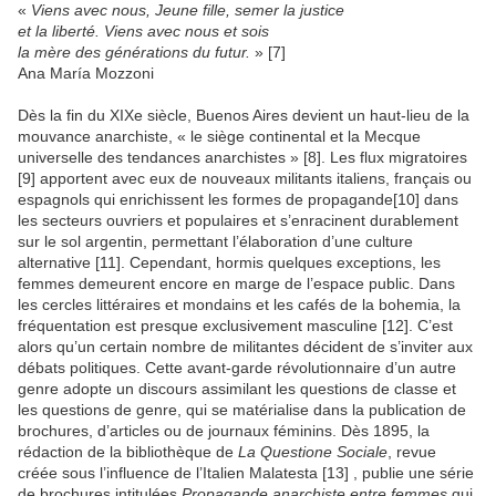
«
Viens avec nous, Jeune fille, semer la justice
et la liberté. Viens avec nous et sois
la mère des générations du futur.
» [7]
Ana María Mozzoni
Dès la fin du XIXe siècle, Buenos Aires devient un haut-lieu de la
mouvance anarchiste, « le siège continental et la Mecque
universelle des tendances anarchistes » [8]. Les flux migratoires
[9] apportent avec eux de nouveaux militants italiens, français ou
espagnols qui enrichissent les formes de propagande[10] dans
les secteurs ouvriers et populaires et s’enracinent durablement
sur le sol argentin, permettant l’élaboration d’une culture
alternative [11]. Cependant, hormis quelques exceptions, les
femmes demeurent encore en marge de l’espace public. Dans
les cercles littéraires et mondains et les cafés de la bohemia, la
fréquentation est presque exclusivement masculine [12]. C’est
alors qu’un certain nombre de militantes décident de s’inviter aux
débats politiques. Cette avant-garde révolutionnaire d’un autre
genre adopte un discours assimilant les questions de classe et
les questions de genre, qui se matérialise dans la publication de
brochures, d’articles ou de journaux féminins. Dès 1895, la
rédaction de la bibliothèque de
La Questione Sociale
, revue
créée sous l’influence de l’Italien Malatesta [13] , publie une série
de brochures intitulées
Propagande anarchiste entre femmes
qui