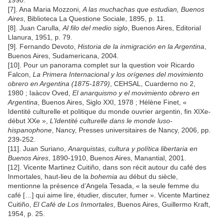
1990.
[7]. Ana Maria Mozzoni,
A las muchachas que estudian, Buenos
Aires
, Biblioteca La Questione Sociale, 1895, p. 11.
[8]. Juan Carulla,
Al filo del medio siglo
, Buenos Aires, Editorial
Llanura, 1951, p. 79.
[9]. Fernando Devoto,
Historia de la inmigración en la Argentina
,
Buenos Aires, Sudamericana, 2004.
[10]. Pour un panorama complet sur la question voir Ricardo
Falcon,
La Primera Internacional y los orígenes del movimiento
obrero en Argentina (1875-1879)
, CEHSAL, Cuarderno no 2,
1980 ; Iaàcov Oved,
El anarquismo y el movimiento obrero en
Argentina
, Buenos Aires, Siglo XXI, 1978 ; Hélène Finet, «
Identité culturelle et politique du monde ouvrier argentin, fin XIXe-
début XXe »,
L’Identité culturelle dans le monde luso-
hispanophone
, Nancy, Presses universitaires de Nancy, 2006, pp.
239-252.
[11]. Juan Suriano,
Anarquistas, cultura y política libertaria en
Buenos Aires
, 1890-1910, Buenos Aires, Manantial, 2001.
[12]. Vicente Martinez Cuitiño, dans son récit autour du café des
Inmortales, haut-lieu de la
bohemia
au début du siècle,
mentionne la présence d’Angela Tesada, « la seule femme du
café […] qui aime lire, étudier, discuter, fumer ». Vicente Martinez
Cuitiño,
El Café de Los Inmortales
, Buenos Aires, Guillermo Kraft,
1954, p. 25.