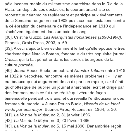
pôle incontournable du militantisme anarchiste dans le Rio de la
Plata. En dépit de ces obstacles, le courant anarchiste se
reconstitue néanmoins rapidement et participe aux événements
de la Semaine rouge en mai 1909 puis aux manifestations contre
la célébration du centenaire de l’Indépendance en 1910 qui
s’achèvent également dans un bain de sang.
[38]. Cristina Guzzo,
Las Anarquistas rioplatenses (1890-1990)
,
Phoenix, Orbis Press, 2003, p. 69.
[39]. A ceci s’ajoute bien évidemment le fait qu’elle épouse le très
charismatique Natalio Botana, fondateur du très populaire journal
Crítica
, qui la fait pénétrer dans les cercles bourgeois de la
culture
porteña
.
[40]. Juana Rouco Buela, en publiant
Nuestra Tribuna
entre 1919
et 1922 à Necochea, rencontre les mêmes problèmes : « Il y en
eut beaucoup qui augurèrent de sa disparition rapide, car il était
quichottesque de publier un journal anarchiste, écrit et dirigé par
des femmes, mais ce fut une réalité qui vécut de façon
bimensuelle pendant trois ans, et qui réveilla l’enthousiasme des
femmes du monde. » Juana Rouco Buela,
Historia de un ideal
vivido por una mujer
, Buenos Aires, Reconstruir, 1964, p. 30.
[41].
La Voz de la Mujer
, no 2, 31 janvier 1896.
[42].
La Voz de la Mujer
, no 3, 20 février 1896.
[43].
La Voz de la Mujer
, no 5, 15 mai 1896. Denambride reçoit