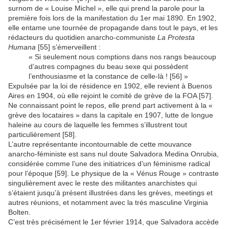
surnom de « Louise Michel », elle qui prend la parole pour la
première fois lors de la manifestation du 1er mai 1890. En 1902,
elle entame une tournée de propagande dans tout le pays, et les
rédacteurs du quotidien anarcho-communiste
La Protesta
Humana
[55] s’émerveillent :
« Si seulement nous comptions dans nos rangs beaucoup
d’autres compagnes du beau sexe qui possèdent
l’enthousiasme et la constance de celle-là ! [56] »
Expulsée par la loi de résidence en 1902, elle revient à Buenos
Aires en 1904, où elle rejoint le comité de grève de la FOA [57].
Ne connaissant point le repos, elle prend part activement à la «
grève des locataires » dans la capitale en 1907, lutte de longue
haleine au cours de laquelle les femmes s’illustrent tout
particulièrement [58].
L’autre représentante incontournable de cette mouvance
anarcho-féministe est sans nul doute Salvadora Medina Onrubia,
considérée comme l’une des initiatrices d’un féminisme radical
pour l’époque [59]. Le physique de la « Vénus Rouge » contraste
singulièrement avec le reste des militantes anarchistes qui
s’étaient jusqu’à présent illustrées dans les grèves, meetings et
autres réunions, et notamment avec la très masculine Virginia
Bolten.
C’est très précisément le 1er février 1914, que Salvadora accède