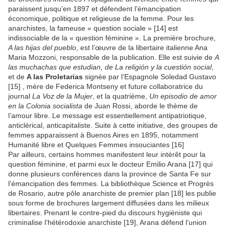
paraissent jusqu’en 1897 et défendent l’émancipation
économique, politique et religieuse de la femme. Pour les
anarchistes, la fameuse « question sociale » [14] est
indissociable de la « question féminine ». La première brochure,
A las hijas del pueblo
, est l’œuvre de la libertaire italienne Ana
Maria Mozzoni, responsable de la publication. Elle est suivie de
A
las muchachas que estudian, de La religión y la cuestión social
,
et de
A las Proletarias
signée par l’Espagnole Soledad Gustavo
[15] , mère de Federica Montseny et future collaboratrice du
journal
La Voz de la Mujer
, et la quatrième,
Un episodio de amor
en la Colonia socialista
de Juan Rossi, aborde le thème de
l’amour libre. Le message est essentiellement antipatriotique,
anticlérical, anticapitaliste. Suite à cette initiative, des groupes de
femmes apparaissent à Buenos Aires en 1895, notamment
Humanité libre et Quelques Femmes insouciantes [16]
Par ailleurs, certains hommes manifestent leur intérêt pour la
question féminine, et parmi eux le docteur Emilio Arana [17] qui
donne plusieurs conférences dans la province de Santa Fe sur
l’émancipation des femmes. La bibliothèque Science et Progrès
de Rosario, autre pôle anarchiste de premier plan [18] les publie
sous forme de brochures largement diffusées dans les milieux
libertaires. Prenant le contre-pied du discours hygiéniste qui
criminalise l’hétérodoxie anarchiste [19], Arana défend l’union