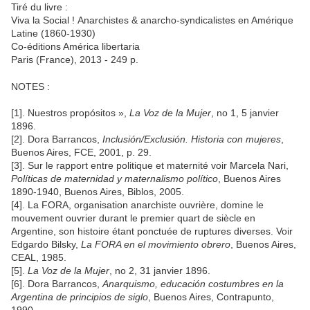
Tiré du livre :
Viva la Social ! Anarchistes & anarcho-syndicalistes en Amérique
Latine (1860-1930)
Co-éditions América libertaria
Paris (France), 2013 - 249 p.
NOTES :
[1]. Nuestros propósitos »,
La Voz de la Mujer
, no 1, 5 janvier
1896.
[2]. Dora Barrancos,
Inclusión/Exclusión. Historia con mujeres
,
Buenos Aires, FCE, 2001, p. 29.
[3]. Sur le rapport entre politique et maternité voir Marcela Nari,
Políticas de maternidad y maternalismo político
, Buenos Aires
1890-1940, Buenos Aires, Biblos, 2005.
[4]. La FORA, organisation anarchiste ouvrière, domine le
mouvement ouvrier durant le premier quart de siècle en
Argentine, son histoire étant ponctuée de ruptures diverses. Voir
Edgardo Bilsky,
La FORA en el movimiento obrero
, Buenos Aires,
CEAL, 1985.
[5].
La Voz de la Mujer
, no 2, 31 janvier 1896.
[6]. Dora Barrancos,
Anarquismo, educación costumbres en la
Argentina de principios de siglo
, Buenos Aires, Contrapunto,