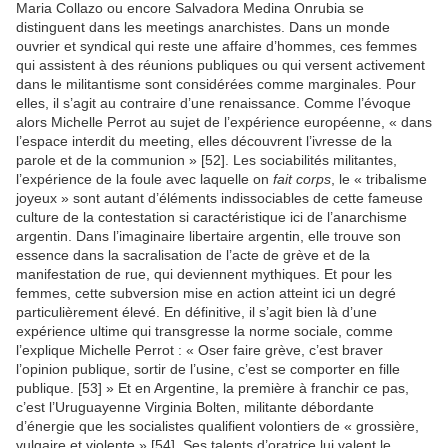
Maria Collazo ou encore Salvadora Medina Onrubia se
distinguent dans les meetings anarchistes. Dans un monde
ouvrier et syndical qui reste une affaire d’hommes, ces femmes
qui assistent à des réunions publiques ou qui versent activement
dans le militantisme sont considérées comme marginales. Pour
elles, il s’agit au contraire d’une renaissance. Comme l’évoque
alors Michelle Perrot au sujet de l’expérience européenne, « dans
l’espace interdit du meeting, elles découvrent l’ivresse de la
parole et de la communion » [52]. Les sociabilités militantes,
l’expérience de la foule avec laquelle on
fait corps
, le « tribalisme
joyeux » sont autant d’éléments indissociables de cette fameuse
culture de la contestation si caractéristique ici de l’anarchisme
argentin. Dans l’imaginaire libertaire argentin, elle trouve son
essence dans la sacralisation de l’acte de grève et de la
manifestation de rue, qui deviennent mythiques. Et pour les
femmes, cette subversion mise en action atteint ici un degré
particulièrement élevé. En définitive, il s’agit bien là d’une
expérience ultime qui transgresse la norme sociale, comme
l’explique Michelle Perrot : « Oser faire grève, c’est braver
l’opinion publique, sortir de l’usine, c’est se comporter en fille
publique. [53] » Et en Argentine, la première à franchir ce pas,
c’est l’Uruguayenne Virginia Bolten, militante débordante
d’énergie que les socialistes qualifient volontiers de « grossière,
vulgaire et violente » [54]. Ses talents d’oratrice lui valent le