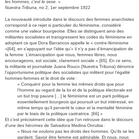
les hommes, c’est le sexe
. »
Nuestra Tribuna
, no 2, 1er septembre 1922
La nouveauté introduite dans le discours des femmes anarchistes
correspond à ce rejet si particulier du féminisme, considéré
comme une valeur bourgeoise. Elles se distinguent ainsi des
militantes socialistes et transgressent les codes du féminisme en
adoptant ce que Dora Barrancos appelle le « contre-féminisme
»[64], en s’appuyant sur l’idée qu’« il n’y a pas d’émancipation de
la femme. L’émancipation que nous, femmes libres, nous
encourageons, est sociale, clairement sociale » [65]. En ce sens,
la militante et journaliste Juana Rouco (Nuestra Tribuna) dénonce
l’opportunisme politique des socialistes qui militent pour l’égalité
hommes-femmes et le droit de vote :
« Conquérir pour la femme les mêmes droits que pour
l’homme au regard de la loi et de la politique électorale est
un but trop pauvre […] le féminisme est un parti politique
essentiellement bourgeois qui poursuit un but intéressé, en
même temps qu’il pervertit le cœur et la mentalité féminine
par le biais de la politique castratrice. [66] »
Et c’est précisément cette idée que l’on retrouve dans le discours
d’une des héroïnes de Salvadora Medina Onrubia :
« Nous ne voulons pas les droits des hommes. Qu’ils se les
gardent. Savoir être femme est admirable. Et nous, nous