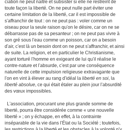
ciation ne peut naître et subsister si elle ne restreint de
toute façon la liberté. On ne peut nulle part éviter une
certaine limitation de la liberté, car il est impossible de
s'affranchir de tout : on ne peut pas : voler comme un
oiseau pour la seule raison qu'on le désire, car on ne se
débarrasse pas de sa pesanteur ; on ne peut pas vivre à
son gré sous l'eau comme un poisson, car on a besoin
d'air, c'est là un besoin dont on ne peut s'affranchir, et ainsi
de suite. La religion, et en particulier le Christianisme,
ayant torturé l'homme en exigeant de lui qu'il réalise le
contre-nature et l'absurde, c'est par une conséquence
naturelle de cette impulsion religieuse extravagante que
l'on en vint à élever au rang d'idéal la
liberté en soi
, la
liberté absolue
, ce qui était étaler au plein jour l'absurdité
des vœux impossibles.
L'association, procurant une plus grande somme de
liberté, pourra être considérée comme « une nouvelle
liberté » ; on y échappe, en effet, à la contrainte
inséparable de la vie dans l'État ou la Société ; toutefois,
les restrictions à la liberté et les obstacles à la volonté n'y