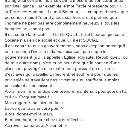
Il a agrandi certains mots suivant la mesure de son cœur et de
son intelligence : par exemple le mot Patrie représente pour lui :
la Terre des Hommes. Le mot Bonheur, il le comprend mieux que
personne, mais il l’étend à tous ses frères, et il prétend que
l’homme ne peut pas être complètement heureux, si tous les
hommes ne le sont pas.
Il est contre la Société… TELLE QU’ELLE EST, parce que cette
Société n’a rien de social et que lui, il est SOCIAL.
Il est contre tous les gouvernements, sans exception parce qu’il
en a reconnu l’inutilité et la malfaisance ; parce que le
gouvernement (qu’il s’appelle : Église, Royauté, République… ou
de tout autre nom), n’est et ne peut être que le soutien d’une
classe de privilégiés et le maître tout puissant de milliards
d’esclaves qui travaillent, meurent, et souffrent pour que les
privilégiés ne travaillent pas, vivent mieux, souffrent le moins
possible et s’enrichissent.
Alors, mon frère, tu dois comprendre maintenant pourquoi on t’a
crié : «
Croquemitaine !
»
Mais regarde-moi bien en face.
Est-ce que tu as encore peur ?
Alors, donne-moi la main.
Et maintenant, rentre chez toi et réfléchis.
Au revoir, camarade. À bientôt. »