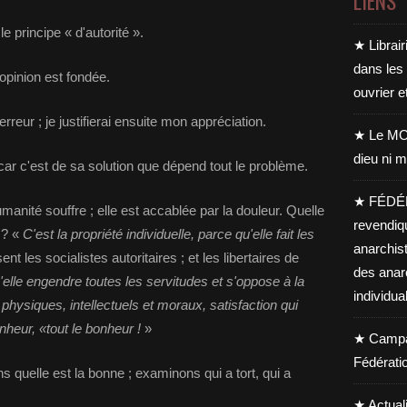
LIENS
e principe « d'autorité ».
★ Librair
dans les
opinion est fondée.
ouvrier e
erreur ; je justifierai ensuite mon appréciation.
★ Le MO
dieu ni m
car c'est de sa solution que dépend tout le problème.
★ FÉDÉ
umanité souffre ; elle est accablée par la douleur. Quelle
revendiq
 ? «
C'est la propriété individuelle, parce qu'elle fait les
anarchis
ent les socialistes autoritaires ; et les libertaires de
des anar
u'elle engendre toutes les servitudes et s'oppose à la
individua
: physiques, intellectuels et moraux, satisfaction qui
nheur, «tout le bonheur !
»
★ Campag
Fédérati
s quelle est la bonne ; examinons qui a tort, qui a
★ Actual