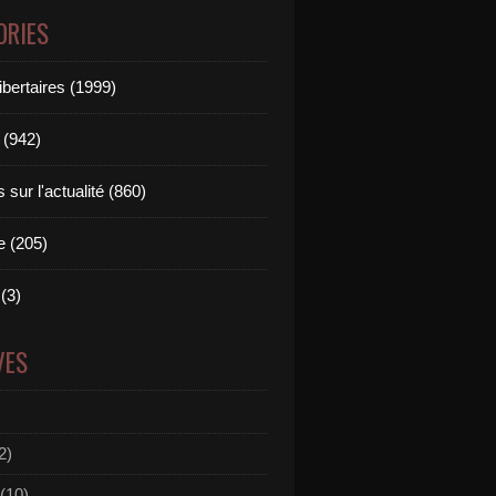
ORIES
ibertaires (1999)
 (942)
sur l'actualité (860)
e (205)
(3)
VES
2)
(10)