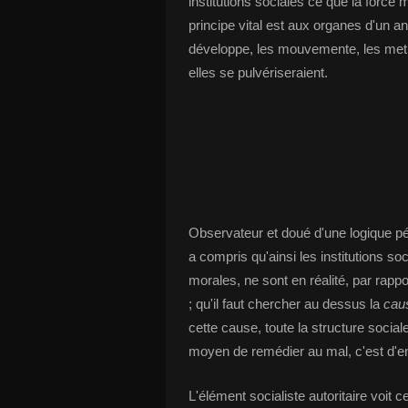
institutions sociales ce que la force 
principe vital est aux organes d'un ani
développe, les mouvemente, les met en 
elles se pulvériseraient.
Observateur et doué d'une logique pén
a compris qu'ainsi les institutions so
morales, ne sont en réalité, par rapp
; qu'il faut chercher au dessus la
cau
cette cause, toute la structure socia
moyen de remédier au mal, c'est d'en 
L'élément socialiste autoritaire voit ce