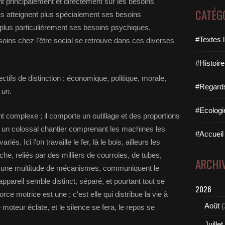
nt principalement et directement sur les besoins
CATÉG
iques atteignent plus spécialement ses besoins
nt plus particulièrement ses besoins psychiques,
#Textes l
besoins chez l'être social se retrouve dans ces diverses
#Histoire
ctifs de distinction : économique, politique, morale,
#Regards 
t
un
.
#Ecologi
complexe ; il comporte un outillage et des proportions
à un colossal chantier comprenant les machines les
#Accueil 
iés. Ici l'on travaille le fer, là le bois, ailleurs les
he, reliés par des milliers de courroies, de tubes,
ARCHI
 à une multitude de mécanismes, communiquent le
areil semble distinct, séparé, et pourtant tout se
2026
ce motrice est une ; c'est elle qui distribue la vie à
Août
(
moteur éclate, et le silence se fera, le repos se
Juillet