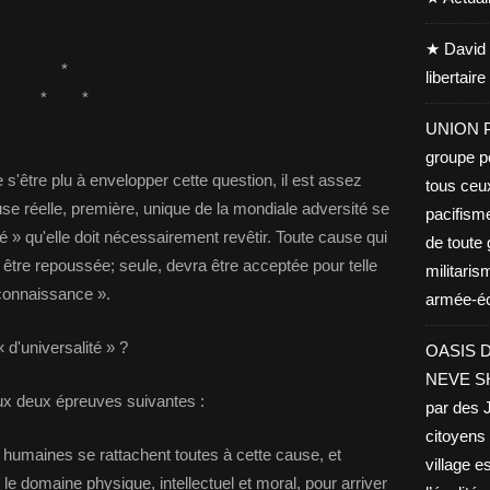
★ David 
*
libertair
* *
UNION PA
groupe po
s'être plu à envelopper cette question, il est assez
tous ceu
use réelle, première, unique de la mondiale adversité se
pacifisme
é » qu'elle doit nécessairement revêtir. Toute cause qui
de toute 
ra être repoussée; seule, devra être acceptée pour telle
militaris
econnaissance ».
armée-éco
d'universalité » ?
OASIS D
NEVE SHA
x deux épreuves suivantes :
par des J
citoyens 
 humaines se rattachent toutes à cette cause, et
village es
 le domaine physique, intellectuel et moral, pour arriver