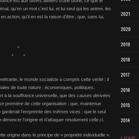
motrice est aux divers ateliers d'une usine, ce que le
mal, qu'en un mot c'est lui, et lui seul qui les anime, les
2021
action; qu'il en est la raison d'être ; que, sans lui,
2020
2019
*
* *
2018
2017
étrante, le monde socialiste a compris cette vérité ; il
ciales de toute nature : économiques, politiques,
2016
ort à la souffrance universelle, que des
causes dérivées
se première
de cette organisation ; que, maintenue
2015
le garderait l'empreinte des mêmes vices ; que le seul
2014
dénoncer l'origine et d'attaquer résolument celle ci.
tte origine dans le principe de « propriété individuelle ».