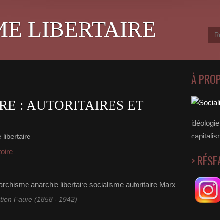
ME LIBERTAIRE
À PRO
RE : AUTORITAIRES ET
idéologie 
capitalis
libertaire
toire
> RÉSE
tien Faure (1858 - 1942)