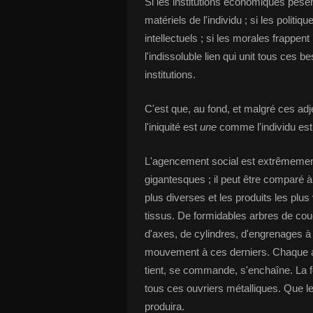
Si les institutions économiques pèse
matériels de l'individu ; si les polit
intellectuels ; si les morales frappe
l'indissoluble lien qui unit tous ces 
institutions.
C'est que, au fond, et malgré ces adje
l'iniquité est
une
comme l'individu es
L'agencement social est extrêmement 
gigantesques ; il peut être comparé 
plus diverses et les produits les plus var
tissus. De formidables arbres de couc
d'axes, de cylindres, d'engrenages
mouvement à ces derniers. Chaque app
tient, se commande, s'enchaîne. La for
tous ces ouvriers métalliques. Que le 
produira.