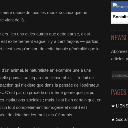
a première cause de tous les maux sociaux que ne
Sociali
te vient de là.
ntiers, les uns et les autres que cette cause, c'est
NEWSL
e est extrêmement vague, il y a cent façons — parfois
 c'est lorsqu'on sort de cette banale généralité que le
Abonnez-
articles 
 d'un animal, le naturaliste en examine une à une
Email
lle pouvait se séparer de l'ensemble, — le fait ne
traction qui n'existe que dans la pensée de l'opérateur
PAGES
es. C'est par un procédé du même genre que j'ai pu
institutions sociales ; mais il est bien certain que, en
★ LIEN
ie d'un tout complètement homogène et dont il est
ée, de détacher les multiples éléments.
★ Sociali