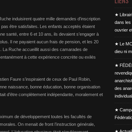
LIENS
★ Librair
uche induisirent quatre mille demandes d’inscription
dans les
pas être satisfaites. Les enfants acceptés étaient
ouvrier e
e santé, entre 6 et 10 ans, ils devaient s’engager à
lus. Il ne payaient aucun frais de pension, et les 20
★ Le MO
s. La Ruche accueillit aussi des camarades de
dieu ni m
entanément à cette expérience concrète ou exilés
★ FÉDÉ
revendiq
tien Faure s’inspiraient de ceux de Paul Robin,
anarchis
onne naissance, bonne éducation, bonne organisation
des anar
se était d’être complètement indépendante, moralement et
individua
★ Campag
maximum de développement toutes les facultés de
Fédérati
t morales. On menait de front l’instruction générale,
★ Actual
nnel. L’éducation physique était régulièrement