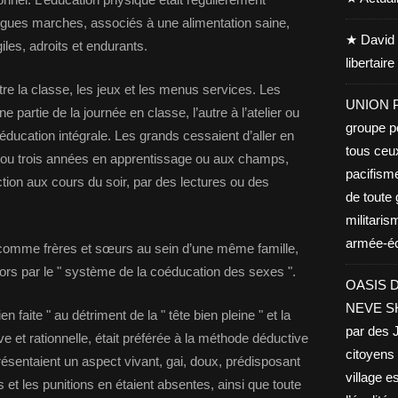
 longues marches, associés à une alimentation saine,
★ David 
iles, adroits et endurants.
libertair
tre la classe, les jeux et les menus services. Les
UNION PA
partie de la journée en classe, l’autre à l’atelier ou
groupe po
éducation intégrale. Les grands cessaient d’aller en
tous ceu
x ou trois années en apprentissage ou aux champs,
pacifisme
tion aux cours du soir, par des lectures ou des
de toute 
militaris
armée-éco
, comme frères et sœurs au sein d’une même famille,
ors par le " système de la coéducation des sexes ".
OASIS D
NEVE SHA
en faite " au détriment de la " tête bien pleine " et la
par des J
ve et rationnelle, était préférée à la méthode déductive
citoyens 
ésentaient un aspect vivant, gai, doux, prédisposant
village es
 et les punitions en étaient absentes, ainsi que toute