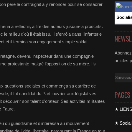
son père le contraignit à y renoncer pour se consacrer
Sociali
mena à réfléchir, à lire des auteurs jusque-là proscrits.
 le milieu d'où il était issu. Il s’enrôla dans l’infanterie
NEWSL
ment et il termina son engagement simple soldat.
Abonnez-
Bretagne, devenu inspecteur dans une compagnie
articles 
me protestante malgré l’opposition de sa mère. Ils
Email
aux questions sociales et commença sa carrière de
PAGES
de, il fut candidat du Parti ouvrier aux législatives
fit découvrir son talent d’orateur. Ses activités militantes
x Faure.
★ LIEN
★ Sociali
à peu du guesdisme et s’intéressa au mouvement
ndiste de l’idéal libertaire, parcourant la France en tout