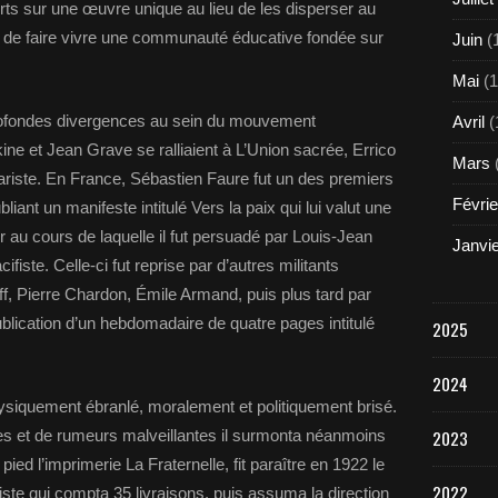
rts sur une œuvre unique au lieu de les disperser au
it de faire vivre une communauté éducative fondée sur
Juin
(
Mai
(1
rofondes divergences au sein du mouvement
Avril
(
ine et Jean Grave se ralliaient à L’Union sacrée, Errico
Mars
tariste. En France, Sébastien Faure fut un des premiers
Févrie
iant un manifeste intitulé Vers la paix qui lui valut une
r au cours de laquelle il fut persuadé par Louis-Jean
Janvi
iste. Celle-ci fut reprise par d’autres militants
ff, Pierre Chardon, Émile Armand, puis plus tard par
lication d’un hebdomadaire de quatre pages intitulé
2025
2024
ysiquement ébranlé, moralement et politiquement brisé.
s et de rumeurs malveillantes il surmonta néanmoins
2023
ied l’imprimerie La Fraternelle, fit paraître en 1922 le
2022
te qui compta 35 livraisons, puis assuma la direction