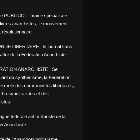
ie PUBLICO : librairie spécialisée
 livres anarchistes, le mouvement
t révolutionnaire.
NDE LIBERTAIRE : le journal sans
aître de la Fédération Anarchiste
RATION ANARCHISTE : Se
uant du synthésisme, la Fédération
te mêle des communistes libertaires,
cho-syndicalistes et des
listes.
ne fédérale antimilitariste de la
on Anarchiste.
ité de l'Anarchosyndicalisme