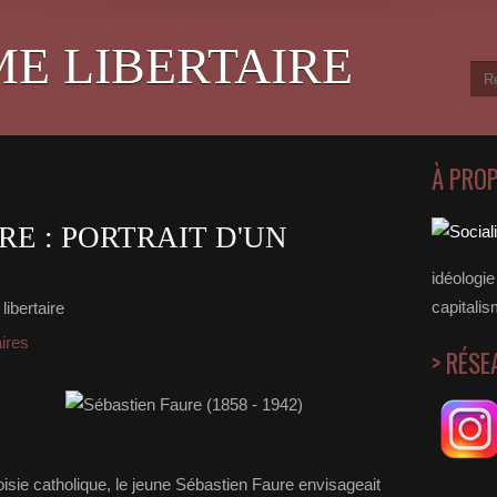
ME LIBERTAIRE
À PRO
RE : PORTRAIT D'UN
idéologie 
capitalis
libertaire
aires
> RÉSE
oisie catholique, le jeune Sébastien Faure envisageait