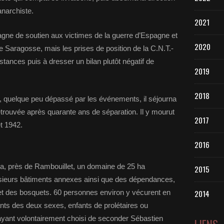
anarchiste.
2021
agne de soutien aux victimes de la guerre d’Espagne et
2020
de Saragosse, mais les prises de position de la C.N.T.-
istances puis à dresser un bilan plutôt négatif de
2019
2018
 quelque peu dépassé par les événements, il séjourna
trouvée après quarante ans de séparation. Il y mourut
2017
et 1942.
2016
a, près de Rambouillet, un domaine de 25 ha
2015
sieurs bâtiments annexes ainsi que des dépendances,
s et des bosquets. 60 personnes environ y vécurent en
2014
nts des deux sexes, enfants de prolétaires ou
s ayant volontairement choisi de seconder Sébastien