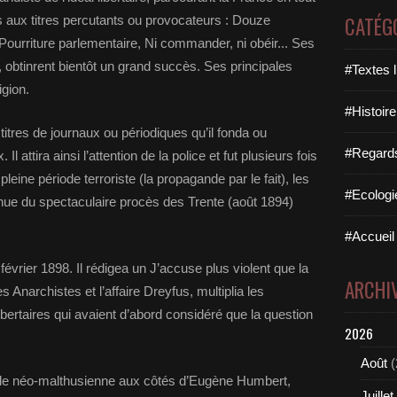
CATÉG
 aux titres percutants ou provocateurs : Douze
Pourriture parlementaire, Ni commander, ni obéir... Ses
obtinrent bientôt un grand succès. Ses principales
#Textes l
igion.
#Histoire
titres de journaux ou périodiques qu’il fonda ou
#Regards 
l attira ainsi l’attention de la police et fut plusieurs fois
eine période terroriste (la propagande par le fait), les
#Ecologi
nue du spectaculaire procès des Trente (août 1894)
#Accueil 
 février 1898. Il rédigea un J’accuse plus violent que la
ARCHI
s Anarchistes et l’affaire Dreyfus, multiplia les
ibertaires qui avaient d’abord considéré que la question
2026
Août
(
ande néo-malthusienne aux côtés d’Eugène Humbert,
Juillet