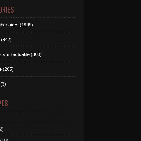
ORIES
ibertaires (1999)
 (942)
sur l'actualité (860)
e (205)
(3)
VES
2)
(10)