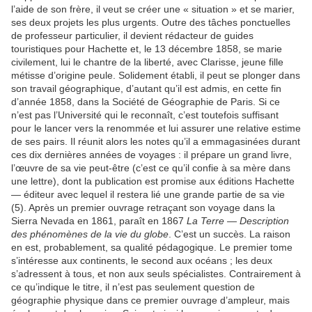
l’aide de son frère, il veut se créer une « situation » et se marier,
ses deux projets les plus urgents. Outre des tâches ponctuelles
de professeur particulier, il devient rédacteur de guides
touristiques pour Hachette et, le 13 décembre 1858, se marie
civilement, lui le chantre de la liberté, avec Clarisse, jeune fille
métisse d’origine peule. Solidement établi, il peut se plonger dans
son travail géographique, d’autant qu’il est admis, en cette fin
d’année 1858, dans la Société de Géographie de Paris. Si ce
n’est pas l’Université qui le reconnaît, c’est toutefois suffisant
pour le lancer vers la renommée et lui assurer une relative estime
de ses pairs. Il réunit alors les notes qu’il a emmagasinées durant
ces dix dernières années de voyages : il prépare un grand livre,
l’œuvre de sa vie peut-être (c’est ce qu’il confie à sa mère dans
une lettre), dont la publication est promise aux éditions Hachette
— éditeur avec lequel il restera lié une grande partie de sa vie
(5). Après un premier ouvrage retraçant son voyage dans la
Sierra Nevada en 1861, paraît en 1867
La Terre — Description
des phénomènes de la vie du globe
. C’est un succès. La raison
en est, probablement, sa qualité pédagogique. Le premier tome
s’intéresse aux continents, le second aux océans ; les deux
s’adressent à tous, et non aux seuls spécialistes. Contrairement à
ce qu’indique le titre, il n’est pas seulement question de
géographie physique dans ce premier ouvrage d’ampleur, mais