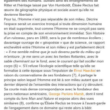
également des humains. Suivant ainsi les enseignements de
Ritter et l’héritage laissé par Von Humboldt, Élisée Reclus fait
œuvre de géographie physique et sociale avant qu’elle ne
devienne libertaire.
Pour lui, l’Homme n’est pas séparable de son milieu. Décrire
l’espace serait un exercice tronqué si toute dimension humaine
en était supprimée, tout comme l’Homme ne se conçoit pas sans
la prise en compte de son environnement immédiat. Son
Histoire
d’un ruisseau
, paru en 1869, sera lu par de nombreux écoliers ;
davantage ouvrage de « géopoésie » que de science, ce rapport
enchevêtré entre l’Homme et son milieu y est parfaitement décrit
: «
Il me semble même que je suis devenu partie du milieu qui
m’entoure ; je me sens un avec les herbes flottantes, avec le
sable cheminant sur le fond, avec le courant qui fait osciller mon
corps
(6) ». S’il refuse l’écologie scientifique telle qu’elle se
formalise à cette époque sous l’impulsion de
Ernst Haeckel
en
raison du conservatisme de ses fondateurs (7), il partage le
principe selon lequel l’Homme est lié à son milieu autant que ce
dernier dépend de l’ensemble des interactions qui s’y déroulent.
Sa courte mais dense correspondance avec le fondateur des
parcs nationaux américains,
George Perkins Marsh
, dont il rend
compte du livre
Man and Nature
et expose alors des vues
similaires (8), confirme qu’Élisée Reclus se trouve à l’avant-garde
de l’engagement dans ce domaine qui reste alors à bâtir.