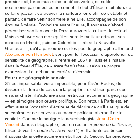
premier exil, forcé mais riche en découvertes, se solde
néanmoins par un échec personnel : le but d’Élisée était alors de
se faire paysan, de trouver la meilleure terre afin de s’établir et,
partant, de faire venir son frère aîné Élie, accompagné de son
épouse Noémie. Écologiste avant l’heure, il souhaite d’abord
pérenniser son lien avec la Terre à travers la culture de celle-ci.
Mais c’est avec ses mots qu’il en sera le meilleur artisan ; ses
échecs en Irlande, puis en Colombie — alors la Nouvelle-
Grenade —, qu’il a parcourue sur les pas du géographe allemand
Alexander von Humboldt
, sont pour lui l’occasion d’approfondir sa
sensibilité de géographe. Il rentre en 1857 à Paris et s’installe
dans le foyer d’Élie, ce «
frère fratrissime
» selon sa propre
expression. Là, débute sa carrière d’écrivain.
Pour une géographie sociale
S’il est impensable, voire impossible, pour Élisée Reclus, de
dissocier la Terre de ceux qui la peuplent, c’est bien parce que,
en anarchiste, il s’adonne sans restriction aucune à la géographie
— en témoigne son œuvre prolifique. Son retour à Paris est, en
effet, autant l’occasion d’écrire et de décrire ce qu’il a vu que de
se confronter de nouveau au monde politique alternatif de la
capitale. Comme le souligne le neurobiologiste
Jean-Didier
Vincent
dans sa biographie, tout en restant «
poète de la Terre
»,
Élisée devient «
poète de l’Homme
(4) ». Il a toutefois besoin
d’appuis dans cette société en ébullition du Second Empire. Avec