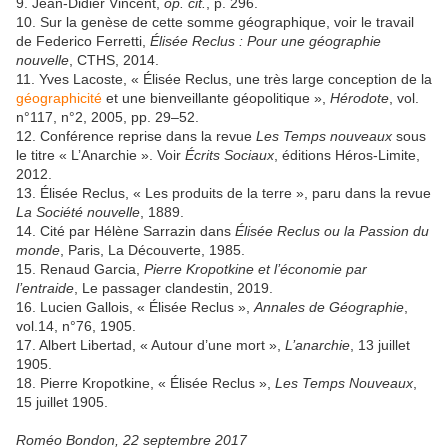
9. Jean-Didier Vincent,
op. cit.
, p. 296.
10. Sur la genèse de cette somme géographique, voir le travail
de Federico Ferretti,
Élisée Reclus : Pour une géographie
nouvelle
, CTHS, 2014.
11. Yves Lacoste, « Élisée Reclus, une très large conception de la
géographicité
et une bienveillante géopolitique »,
Hérodote
, vol.
n°117, n°2, 2005, pp. 29–52.
12. Conférence reprise dans la revue
Les Temps nouveaux
sous
le titre « L’Anarchie ». Voir
Écrits Sociaux
, éditions Héros-Limite,
2012.
13. Élisée Reclus, « Les produits de la terre », paru dans la revue
La Société nouvelle
, 1889.
14. Cité par Hélène Sarrazin dans
Élisée Reclus ou la Passion du
monde
, Paris, La Découverte, 1985.
15. Renaud Garcia,
Pierre Kropotkine et l’économie par
l’entraide
, Le passager clandestin, 2019.
16. Lucien Gallois, « Élisée Reclus »,
Annales de Géographie
,
vol.14, n°76, 1905.
17. Albert Libertad, « Autour d’une mort »,
L’anarchie
, 13 juillet
1905.
18. Pierre Kropotkine, « Élisée Reclus »,
Les Temps Nouveaux
,
15 juillet 1905.
Roméo Bondon, 22 septembre 2017