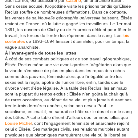
Sadi Carnot, est assassiné par
Caserio
, un anarchiste italien.
Sans cesse accusé, Kropotkine visite les prisons tandis qu’Élisée
Reclus souffre de nombreuses diffamations. Dans ce contexte,
les ventes de sa
Nouvelle géographie universelle
baissent. Élisée
revient en France, où la lutte a gagné les travailleurs. Le 1er mai
1891, les ouvriers de Clichy ou de Fourmies défilent pour fêter le
travail ; les forces de l’ordre les répriment dans le sang. Les
lois
scélérates
de 1893–1894 finissent d’annihiler, pour un temps, la
vague anarchiste.
À l’avant-garde de toute les luttes
À côté de ses combats politiques et de son travail géographique,
Élisée Reclus mène une vie avant-gardiste. Végétarien alors que
la viande s’immisce de plus en plus dans les repas des riches
comme des pauvres, féministe alors que l’inégalité entre les
sexes est la règle, apôtre de l’union libre, enfin, tandis que le
divorce vient d’être légalisé. À la table des Reclus, les animaux
sont la plupart du temps exclus : Élisée n’en goûta la chair qu’à
de rares occasions, au début de sa vie, et plus jamais durant ses
trente-trois dernières années, selon son neveu Paul. Le
socialisme, estimait-il, ne saurait se bâtir sur le dos et sur le sang
des bêtes. À cette table dînent d’ailleurs des femmes telles que
Louise Michel
, dont l’engagement féministe et anarchiste rejoint
celui d’Élisée. Ses mariages civils, ses relations multiples autant
physiques que platoniques marquèrent une vie où la liberté se