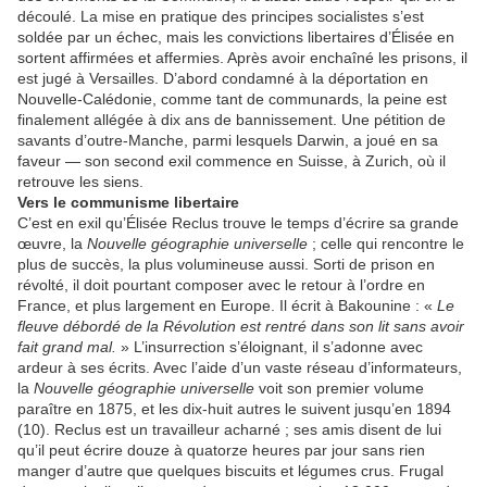
découlé. La mise en pratique des principes socialistes s’est
soldée par un échec, mais les convictions libertaires d’Élisée en
sortent affirmées et affermies. Après avoir enchaîné les prisons, il
est jugé à Versailles. D’abord condamné à la déportation en
Nouvelle-Calédonie, comme tant de communards, la peine est
finalement allégée à dix ans de bannissement. Une pétition de
savants d’outre-Manche, parmi lesquels Darwin, a joué en sa
faveur — son second exil commence en Suisse, à Zurich, où il
retrouve les siens.
Vers le communisme libertaire
C’est en exil qu’Élisée Reclus trouve le temps d’écrire sa grande
œuvre, la
Nouvelle géographie universelle
; celle qui rencontre le
plus de succès, la plus volumineuse aussi. Sorti de prison en
révolté, il doit pourtant composer avec le retour à l’ordre en
France, et plus largement en Europe. Il écrit à Bakounine : «
Le
fleuve débordé de la Révolution est rentré dans son lit sans avoir
fait grand mal.
» L’insurrection s’éloignant, il s’adonne avec
ardeur à ses écrits. Avec l’aide d’un vaste réseau d’informateurs,
la
Nouvelle géographie universelle
voit son premier volume
paraître en 1875, et les dix-huit autres le suivent jusqu’en 1894
(10). Reclus est un travailleur acharné ; ses amis disent de lui
qu’il peut écrire douze à quatorze heures par jour sans rien
manger d’autre que quelques biscuits et légumes crus. Frugal