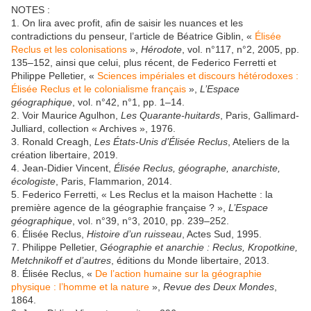
NOTES :
1. On lira avec profit, afin de saisir les nuances et les
contradictions du penseur, l’article de Béatrice Giblin, «
Élisée
Reclus et les colonisations
»,
Hérodote
, vol. n°117, n°2, 2005, pp.
135–152, ainsi que celui, plus récent, de Federico Ferretti et
Philippe Pelletier, «
Sciences impériales et discours hétérodoxes :
Élisée Reclus et le colonialisme français
»,
L’Espace
géographique
, vol. n°42, n°1, pp. 1–14.
2. Voir Maurice Agulhon,
Les Quarante-huitards
, Paris, Gallimard-
Julliard, collection « Archives », 1976.
3. Ronald Creagh,
Les États-Unis d’Élisée Reclus
, Ateliers de la
création libertaire, 2019.
4. Jean-Didier Vincent,
Élisée Reclus, géographe, anarchiste,
écologiste
, Paris, Flammarion, 2014.
5. Federico Ferretti, « Les Reclus et la maison Hachette : la
première agence de la géographie française ? »,
L’Espace
géographique
, vol. n°39, n°3, 2010, pp. 239–252.
6. Élisée Reclus,
Histoire d’un ruisseau
, Actes Sud, 1995.
7. Philippe Pelletier,
Géographie et anarchie : Reclus, Kropotkine,
Metchnikoff et d’autres
, éditions du Monde libertaire, 2013.
8. Élisée Reclus, «
De l’action humaine sur la géographie
physique : l’homme et la nature
»,
Revue des Deux Mondes
,
1864.