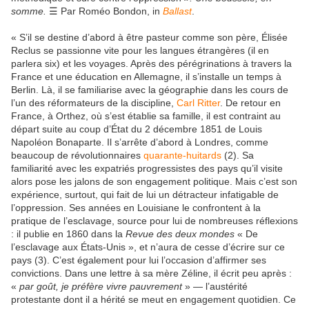
somme.
☰ Par Roméo Bondon, in
Ballast
.
« S’il se destine d’abord à être pasteur comme son père, Élisée
Reclus se passionne vite pour les langues étrangères (il en
parlera six) et les voyages. Après des pérégrinations à travers la
France et une éducation en Allemagne, il s’installe un temps à
Berlin. Là, il se familiarise avec la géographie dans les cours de
l’un des réformateurs de la discipline,
Carl Ritter
. De retour en
France, à Orthez, où s’est établie sa famille, il est contraint au
départ suite au coup d’État du 2 décembre 1851 de Louis
Napoléon Bonaparte. Il s’arrête d’abord à Londres, comme
beaucoup de révolutionnaires
quarante-huitards
(2). Sa
familiarité avec les expatriés progressistes des pays qu’il visite
alors pose les jalons de son engagement politique. Mais c’est son
expérience, surtout, qui fait de lui un détracteur infatigable de
l’oppression. Ses années en Louisiane le confrontent à la
pratique de l’esclavage, source pour lui de nombreuses réflexions
: il publie en 1860 dans la
Revue des deux mondes
« De
l’esclavage aux États-Unis », et n’aura de cesse d’écrire sur ce
pays (3). C’est également pour lui l’occasion d’affirmer ses
convictions. Dans une lettre à sa mère Zéline, il écrit peu après :
«
par goût, je préfère vivre pauvrement
» — l’austérité
protestante dont il a hérité se meut en engagement quotidien. Ce