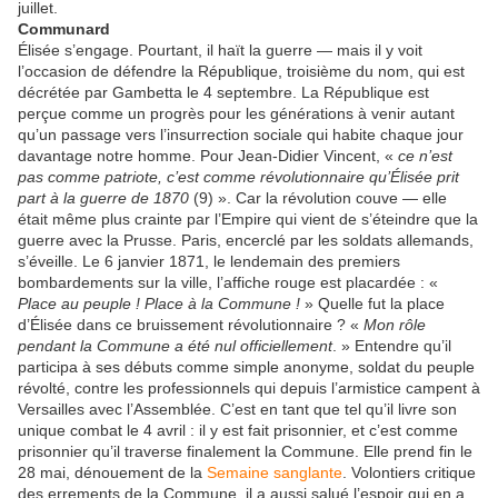
juillet.
Communard
Élisée s’engage. Pourtant, il haït la guerre — mais il y voit
l’occasion de défendre la République, troisième du nom, qui est
décrétée par Gambetta le 4 septembre. La République est
perçue comme un progrès pour les générations à venir autant
qu’un passage vers l’insurrection sociale qui habite chaque jour
davantage notre homme. Pour Jean-Didier Vincent, «
ce n’est
pas comme patriote, c’est comme révolutionnaire qu’Élisée prit
part à la guerre de 1870
(9) ». Car la révolution couve — elle
était même plus crainte par l’Empire qui vient de s’éteindre que la
guerre avec la Prusse. Paris, encerclé par les soldats allemands,
s’éveille. Le 6 janvier 1871, le lendemain des premiers
bombardements sur la ville, l’affiche rouge est placardée : «
Place au peuple ! Place à la Commune !
» Quelle fut la place
d’Élisée dans ce bruissement révolutionnaire ? «
Mon rôle
pendant la Commune a été nul officiellement
. » Entendre qu’il
participa à ses débuts comme simple anonyme, soldat du peuple
révolté, contre les professionnels qui depuis l’armistice campent à
Versailles avec l’Assemblée. C’est en tant que tel qu’il livre son
unique combat le 4 avril : il y est fait prisonnier, et c’est comme
prisonnier qu’il traverse finalement la Commune. Elle prend fin le
28 mai, dénouement de la
Semaine sanglante
. Volontiers critique
des errements de la Commune, il a aussi salué l’espoir qui en a