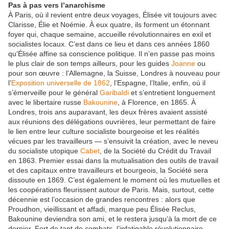
Pas à pas vers l’anarchisme
À Paris, où il revient entre deux voyages, Élisée vit toujours avec
Clarisse, Élie et Noémie. À eux quatre, ils forment un étonnant
foyer qui, chaque semaine, accueille révolutionnaires en exil et
socialistes locaux. C’est dans ce lieu et dans ces années 1860
qu’Élisée affine sa conscience politique. Il n’en passe pas moins
le plus clair de son temps ailleurs, pour les guides
Joanne
ou
pour son œuvre : l’Allemagne, la Suisse, Londres à nouveau pour
l’
Exposition universelle de 1862
, l’Espagne, l’Italie, enfin, où il
s’émerveille pour le général
Garibaldi
et s’entretient longuement
avec le libertaire russe
Bakounine
, à Florence, en 1865. À
Londres, trois ans auparavant, les deux frères avaient assisté
aux réunions des délégations ouvrières, leur permettant de faire
le lien entre leur culture socialiste bourgeoise et les réalités
vécues par les travailleurs — s’ensuivit la création, avec le neveu
du socialiste utopique
Cabet
, de la Société du Crédit du Travail
en 1863. Premier essai dans la mutualisation des outils de travail
et des capitaux entre travailleurs et bourgeois, la Société sera
dissoute en 1869. C’est également le moment où les mutuelles et
les coopérations fleurissent autour de Paris. Mais, surtout, cette
décennie est l’occasion de grandes rencontres : alors que
Proudhon, vieillissant et affadi, marque peu Élisée Reclus,
Bakounine deviendra son ami, et le restera jusqu’à la mort de ce
dernier. Fort de tant de combats, l’infatigable révolutionnaire