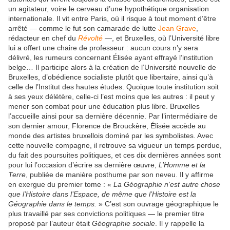
un agitateur, voire le cerveau d’une hypothétique organisation
internationale. Il vit entre Paris, où il risque à tout moment d’être
arrêté — comme le fut son camarade de lutte
Jean Grave
,
rédacteur en chef du
Révolté
—, et Bruxelles, où l’Université libre
lui a offert une chaire de professeur : aucun cours n’y sera
délivré, les rumeurs concernant Élisée ayant effrayé l’institution
belge… Il participe alors à la création de l’Université nouvelle de
Bruxelles, d’obédience socialiste plutôt que libertaire, ainsi qu’à
celle de l’Institut des hautes études. Quoique toute institution soit
à ses yeux délétère, celle-ci l’est moins que les autres : il peut y
mener son combat pour une éducation plus libre. Bruxelles
l’accueille ainsi pour sa dernière décennie. Par l’intermédiaire de
son dernier amour, Florence de Brouckère, Élisée accède au
monde des artistes bruxellois dominé par les symbolistes. Avec
cette nouvelle compagne, il retrouve sa vigueur un temps perdue,
du fait des poursuites politiques, et ces dix dernières années sont
pour lui l’occasion d’écrire sa dernière œuvre,
L’Homme et la
Terre
, publiée de manière posthume par son neveu. Il y affirme
en exergue du premier tome : «
La Géographie n’est autre chose
que l’Histoire dans l’Espace, de même que l’Histoire est la
Géographie dans le temps.
» C’est son ouvrage géographique le
plus travaillé par ses convictions politiques — le premier titre
proposé par l’auteur était
Géographie sociale
. Il y rappelle la