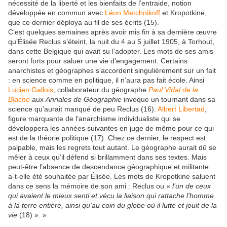
nécessité de la liberté et les bienfaits de l’entraide, notion
développée en commun avec
Léon Metchnikoff
et Kropotkine,
que ce dernier déploya au fil de ses écrits (15).
C’est quelques semaines après avoir mis fin à sa dernière œuvre
qu’Élisée Reclus s’éteint, la nuit du 4 au 5 juillet 1905, à Torhout,
dans cette Belgique qui avait su l’adopter. Les mots de ses amis
seront forts pour saluer une vie d’engagement. Certains
anarchistes et géographes s’accordent singulièrement sur un fait
: en science comme en politique, il n’aura pas fait école. Ainsi
Lucien Gallois
, collaborateur du géographe
Paul Vidal de la
Blache
aux
Annales de Géographie
invoque un tournant dans sa
science qu’aurait manqué de peu Reclus (16).
Albert Libertad
,
figure marquante de l’anarchisme individualiste qui se
développera les années suivantes en juge de même pour ce qui
est de la théorie politique (17). Chez ce dernier, le respect est
palpable, mais les regrets tout autant. Le géographe aurait dû se
mêler à ceux qu’il défend si brillamment dans ses textes. Mais
peut-être l’absence de descendance géographique et militante
a‑t-elle été souhaitée par Élisée. Les mots de Kropotkine saluent
dans ce sens la mémoire de son ami : Reclus ou «
l’un de ceux
qui avaient le mieux senti et vécu la liaison qui rattache l’homme
à la terre entière, ainsi qu’au coin du globe où il lutte et jouit de la
vie
(18) ». »