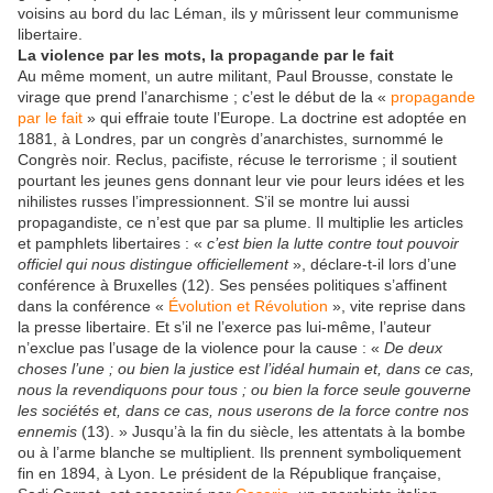
voisins au bord du lac Léman, ils y mûrissent leur communisme
libertaire.
La violence par les mots, la propagande par le fait
Au même moment, un autre militant, Paul Brousse, constate le
virage que prend l’anarchisme ; c’est le début de la «
propagande
par le fait
» qui effraie toute l’Europe. La doctrine est adoptée en
1881, à Londres, par un congrès d’anarchistes, surnommé le
Congrès noir. Reclus, pacifiste, récuse le terrorisme ; il soutient
pourtant les jeunes gens donnant leur vie pour leurs idées et les
nihilistes russes l’impressionnent. S’il se montre lui aussi
propagandiste, ce n’est que par sa plume. Il multiplie les articles
et pamphlets libertaires : «
c’est bien la lutte contre tout pouvoir
officiel qui nous distingue officiellement
», déclare-t-il lors d’une
conférence à Bruxelles (12). Ses pensées politiques s’affinent
dans la conférence «
Évolution et Révolution
», vite reprise dans
la presse libertaire. Et s’il ne l’exerce pas lui-même, l’auteur
n’exclue pas l’usage de la violence pour la cause : «
De deux
choses l’une ; ou bien la justice est l’idéal humain et, dans ce cas,
nous la revendiquons pour tous ; ou bien la force seule gouverne
les sociétés et, dans ce cas, nous userons de la force contre nos
ennemis
(13). » Jusqu’à la fin du siècle, les attentats à la bombe
ou à l’arme blanche se multiplient. Ils prennent symboliquement
fin en 1894, à Lyon. Le président de la République française,