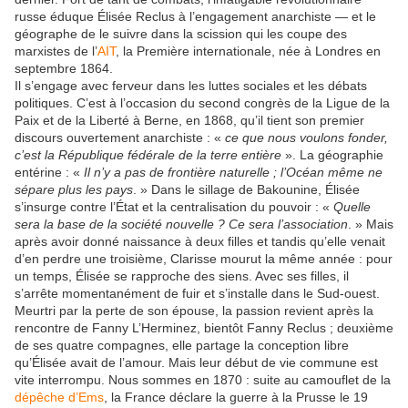
russe éduque Élisée Reclus à l’engagement anarchiste — et le
géographe de le suivre dans la scission qui les coupe des
marxistes de l’
AIT
, la Première internationale, née à Londres en
septembre 1864.
Il s’engage avec ferveur dans les luttes sociales et les débats
politiques. C’est à l’occasion du second congrès de la Ligue de la
Paix et de la Liberté à Berne, en 1868, qu’il tient son premier
discours ouvertement anarchiste : «
ce que nous voulons fonder,
c’est la République fédérale de la terre entière
». La géographie
entérine : «
Il n’y a pas de frontière naturelle ; l’Océan même ne
sépare plus les pays
. » Dans le sillage de Bakounine, Élisée
s’insurge contre l’État et la centralisation du pouvoir : «
Quelle
sera la base de la société nouvelle ? Ce sera l’association
. » Mais
après avoir donné naissance à deux filles et tandis qu’elle venait
d’en perdre une troisième, Clarisse mourut la même année : pour
un temps, Élisée se rapproche des siens. Avec ses filles, il
s’arrête momentanément de fuir et s’installe dans le Sud-ouest.
Meurtri par la perte de son épouse, la passion revient après la
rencontre de Fanny L’Herminez, bientôt Fanny Reclus ; deuxième
de ses quatre compagnes, elle partage la conception libre
qu’Élisée avait de l’amour. Mais leur début de vie commune est
vite interrompu. Nous sommes en 1870 : suite au camouflet de la
dépêche d’Ems
, la France déclare la guerre à la Prusse le 19