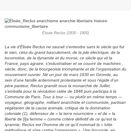
Élisée Reclus (1830 - 1905)
La vie d’Élisée Reclus ne saurait s’entendre sans le siècle qui fut
le sien, celui du grand basculement, de la pile électrique, de la
locomotive, de la dynamite et du morse, ce siècle qui vit la
France, pays agraire, s’industrialiser et se couvrir de machines ;
siècle, donc, de la bourgeoisie triomphante et de l’organisation du
mouvement ouvrier. Né un jour de mars 1830 en Gironde, au
sein d’une famille ardemment protestante et sous l’égide d’un
père pasteur, Reclus grandit sous la monarchie de Juillet,
s’emballa pour la révolution ratée de 1848 puis participa à la
Commune de Paris. Tour à tour — ou plutôt en même temps —
voyageur, géographe, militant anarchiste et communiste, partisan
végétarien de la cause animale, critique de la domination
coloniale (1), défenseur de «
la terre nourricière
» et de «
la
liberté de [l]a femme
» comme critère définitif de ce qu’est la
tyrannie, Reclus est l’homme de ce qu’il nommait la «
lutte
méthodique et sûre contre l’oppression
». Une boussole, en