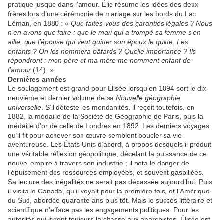
pratique jusque dans l’amour. Élie résume les idées des deux
frères lors d’une cérémonie de mariage sur les bords du Lac
Léman, en 1880 : «
Que faites-vous des garanties légales ? Nous
n’en avons que faire : que le mari qui a trompé sa femme s’en
aille, que l’épouse qui veut quitter son époux le quitte. Les
enfants ? On les nommera bâtards ? Quelle importance ? Ils
répondront : mon père et ma mère me nomment enfant de
l’amour
(14). »
Dernières années
Le soulagement est grand pour Élisée lorsqu’en 1894 sort le dix-
neuvième et dernier volume de sa
Nouvelle géographie
universelle
. S’il déteste les mondanités, il reçoit toutefois, en
1882, la médaille de la Société de Géographie de Paris, puis la
médaille d’or de celle de Londres en 1892. Les derniers voyages
qu’il fit pour achever son œuvre semblent boucler sa vie
aventureuse. Les États-Unis d’abord, à propos desquels il produit
une véritable réflexion géopolitique, décelant la puissance de ce
nouvel empire à travers son industrie ; il nota le danger de
l’épuisement des ressources employées, et souvent gaspillées.
Sa lecture des inégalités ne serait pas dépassée aujourd’hui. Puis
il visita le Canada, qu’il voyait pour la première fois, et l’Amérique
du Sud, abordée quarante ans plus tôt. Mais le succès littéraire et
scientifique n’efface pas les engagements politiques. Pour les
autorités qui livrent toujours la chasse aux anarchistes, Élisée est