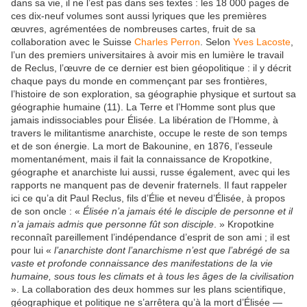
dans sa vie, il ne l’est pas dans ses textes : les 18 000 pages de
ces dix-neuf volumes sont aussi lyriques que les premières
œuvres, agrémentées de nombreuses cartes, fruit de sa
collaboration avec le Suisse
Charles Perron
. Selon
Yves Lacoste
,
l’un des premiers universitaires à avoir mis en lumière le travail
de Reclus, l’œuvre de ce dernier est bien géopolitique : il y décrit
chaque pays du monde en commençant par ses frontières,
l’histoire de son exploration, sa géographie physique et surtout sa
géographie humaine (11). La Terre et l’Homme sont plus que
jamais indissociables pour Élisée. La libération de l’Homme, à
travers le militantisme anarchiste, occupe le reste de son temps
et de son énergie. La mort de Bakounine, en 1876, l’esseule
momentanément, mais il fait la connaissance de Kropotkine,
géographe et anarchiste lui aussi, russe également, avec qui les
rapports ne manquent pas de devenir fraternels. Il faut rappeler
ici ce qu’a dit Paul Reclus, fils d’Élie et neveu d’Élisée, à propos
de son oncle : «
Élisée n’a jamais été le disciple de personne et il
n’a jamais admis que personne fût son disciple
. » Kropotkine
reconnaît pareillement l’indépendance d’esprit de son ami ; il est
pour lui «
l’anarchiste dont l’anarchisme n’est que l’abrégé de sa
vaste et profonde connaissance des manifestations de la vie
humaine, sous tous les climats et à tous les âges de la civilisation
». La collaboration des deux hommes sur les plans scientifique,
géographique et politique ne s’arrêtera qu’à la mort d’Élisée —