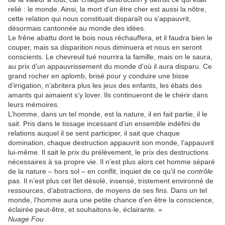
relié : le monde. Ainsi, la mort d’un être cher est aussi la nôtre,
cette relation qui nous constituait disparaît ou s’appauvrit,
désormais cantonnée au monde des idées.
Le frêne abattu dont le bois nous réchauffera, et il faudra bien le
couper, mais sa disparition nous diminuera et nous en seront
conscients. Le chevreuil tué nourrira la famille, mais on le saura,
au prix d’un appauvrissement du monde d’où il aura disparu. Ce
grand rocher en aplomb, brisé pour y conduire une bisse
d’irrigation, n’abritera plus les jeux des enfants, les ébats des
amants qui aimaient s’y lover. Ils continueront de le chérir dans
leurs mémoires.
L’homme, dans un tel monde, est la nature, il en fait partie, il le
sait. Pris dans le tissage incessant d’un ensemble indéfini de
relations auquel il se sent participer, il sait que chaque
domination, chaque destruction appauvrit son monde, l’appauvrit
lui-même. Il sait le prix du prélèvement, le prix des destructions
nécessaires à sa propre vie. Il n’est plus alors cet homme séparé
de la nature – hors sol – en conflit, inquiet de ce qu’il ne
contrôle
pas. Il n’est plus cet îlet désolé, insensé, tristement environné de
ressources, d’abstractions, de moyens de ses fins. Dans un tel
monde, l’homme aura une petite chance d’en être la conscience,
éclairée peut-être, et souhaitons-le, éclairante. »
Nuage Fou