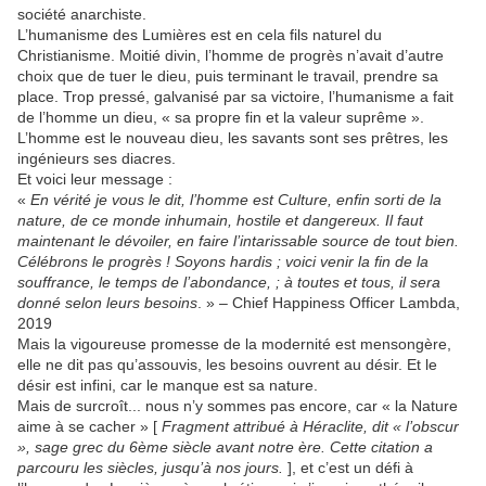
société anarchiste.
L’humanisme des Lumières est en cela fils naturel du
Christianisme. Moitié divin, l’homme de progrès n’avait d’autre
choix que de tuer le dieu, puis terminant le travail, prendre sa
place. Trop pressé, galvanisé par sa victoire, l’humanisme a fait
de l’homme un dieu, « sa propre fin et la valeur suprême ».
L’homme est le nouveau dieu, les savants sont ses prêtres, les
ingénieurs ses diacres.
Et voici leur message :
«
En vérité je vous le dit, l’homme est Culture, enfin sorti de la
nature, de ce monde inhumain, hostile et dangereux. Il faut
maintenant le dévoiler, en faire l’intarissable source de tout bien.
Célébrons le progrès ! Soyons hardis ; voici venir la fin de la
souffrance, le temps de l’abondance, ; à toutes et tous, il sera
donné selon leurs besoins
. » – Chief Happiness Officer Lambda,
2019
Mais la vigoureuse promesse de la modernité est mensongère,
elle ne dit pas qu’assouvis, les besoins ouvrent au désir. Et le
désir est infini, car le manque est sa nature.
Mais de surcroît... nous n’y sommes pas encore, car « la Nature
aime à se cacher » [
Fragment attribué à Héraclite, dit « l’obscur
», sage grec du 6ème siècle avant notre ère. Cette citation a
parcouru les siècles, jusqu’à nos jours.
], et c’est un défi à