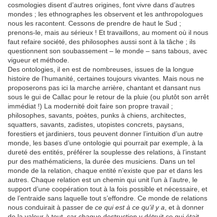
cosmologies disent d’autres origines, font vivre dans d’autres
mondes ; les ethnographes les observent et les anthropologues
nous les racontent. Cessons de prendre de haut le Sud ;
prenons-le, mais au sérieux ! Et travaillons, au moment où il nous
faut refaire société, des philosophes aussi sont à la tâche ; ils
questionnent son soubassement – le monde – sans tabous, avec
vigueur et méthode.
Des ontologies, il en est de nombreuses, issues de la longue
histoire de l’humanité, certaines toujours vivantes. Mais nous ne
proposerons pas ici la marche arrière, chantant et dansant nus
sous le gui de Callac pour le retour de la pluie (ou plutôt son arrêt
immédiat !) La modernité doit faire son propre travail ;
philosophes, savants, poètes, punks à chiens, architectes,
squatters, savants, zadistes, utopistes concrets, paysans,
forestiers et jardiniers, tous peuvent donner l’intuition d’un autre
monde, les bases d’une ontologie qui pourrait par exemple, à la
dureté des entités, préférer la souplesse des relations, à l’instant
pur des mathématiciens, la durée des musiciens. Dans un tel
monde de la relation, chaque entité n’existe que par et dans les
autres. Chaque relation est un chemin qui unit l’un à l’autre, le
support d’une coopération tout à la fois possible et nécessaire, et
de l’entraide sans laquelle tout s’effondre. Ce monde de relations
nous conduirait à passer de
ce qui est à ce qu’il y a
, et à donner
de la valeur à tout, car chaque destruction y détruit ce qui était