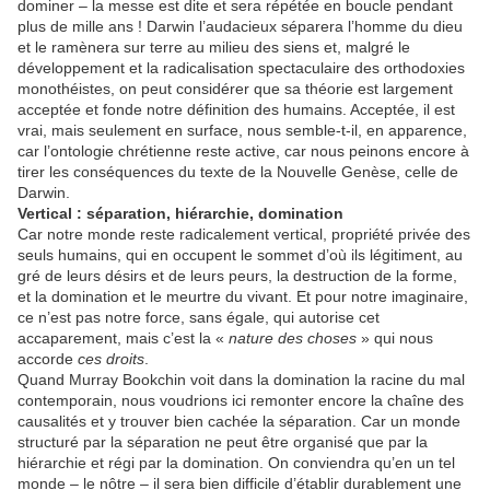
dominer – la messe est dite et sera répétée en boucle pendant
plus de mille ans ! Darwin l’audacieux séparera l’homme du dieu
et le ramènera sur terre au milieu des siens et, malgré le
développement et la radicalisation spectaculaire des orthodoxies
monothéistes, on peut considérer que sa théorie est largement
acceptée et fonde notre définition des humains. Acceptée, il est
vrai, mais seulement en surface, nous semble-t-il, en apparence,
car l’ontologie chrétienne reste active, car nous peinons encore à
tirer les conséquences du texte de la Nouvelle Genèse, celle de
Darwin.
Vertical : séparation, hiérarchie, domination
Car notre monde reste radicalement vertical, propriété privée des
seuls humains, qui en occupent le sommet d’où ils légitiment, au
gré de leurs désirs et de leurs peurs, la destruction de la forme,
et la domination et le meurtre du vivant. Et pour notre imaginaire,
ce n’est pas notre force, sans égale, qui autorise cet
accaparement, mais c’est la «
nature des choses
» qui nous
accorde
ces droits
.
Quand Murray Bookchin voit dans la domination la racine du mal
contemporain, nous voudrions ici remonter encore la chaîne des
causalités et y trouver bien cachée la séparation. Car un monde
structuré par la séparation ne peut être organisé que par la
hiérarchie et régi par la domination. On conviendra qu’en un tel
monde – le nôtre – il sera bien difficile d’établir durablement une