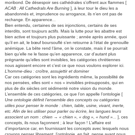
moribond. De désespoir ses cathédrales s’offrent aux flammes [
ACAB : All Cathedrals Are Burning
], à leur tour le dieu les a
abandonnés et, imprudence ou arrogance, ils n’en ont pas de
rechange. En apparence...
Bien entendu, certaines de ses injonctions, certains de ses
interdits, sont toujours actifs. Mais la lutte pour les abattre est
bien active et toujours plus puissante ; année après année, quoi
qu’il en ait, le bœuf boursouflé s’en retourne à l’état de grenouille
anémique. La bête rend l’âme, on le constate, mais il se pourrait
bien qu’elle ne le fasse qu’en apparence, car d’autant plus
prégnante qu’elles sont invisibles, les catégories chrétiennes
nous agissent encore et c’est ce que nous voulons explorer ici.
L’homme-dieu : croître, assujettir et dominer
Car ces catégories sont les ingrédients même, la possibilité de
nos pensées, elles sont « nos » invisibles présupposés, qui en
plus de dix siècles ont sédimenté notre vision du monde.
L’ensemble de ces catégories, ce que l’on appelle l’ontologie [
Une ontologie définit l’ensemble des concepts ou catégories
utiles pour penser le monde : chien, table, usine, vivant, inerte,
etc. Afin de les utiliser pour parler ou écrire, les langues leurs
associent un nom : chien → « chien », « dog », « hund »...
], ces
concepts, ils nous façonnent ; à leur façon ! L’affaire est
d’importance car, en fournissant les concepts avec lesquels nous
croyons penser librement, l’ontologie, en fait, pense avant nous.