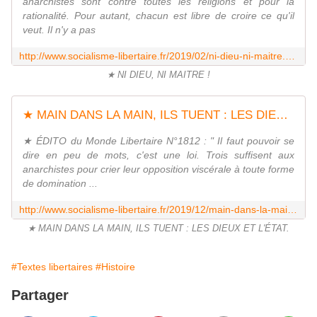
anarchistes sont contre toutes les religions et pour la
rationalité. Pour autant, chacun est libre de croire ce qu'il
veut. Il n'y a pas
http://www.socialisme-libertaire.fr/2019/02/ni-dieu-ni-maitre.html
★ NI DIEU, NI MAITRE !
★ MAIN DANS LA MAIN, ILS TUENT : LES DIEUX ET L'ÉTAT - Socialisme libertaire
★ ÉDITO du Monde Libertaire N°1812 : " Il faut pouvoir se
dire en peu de mots, c'est une loi. Trois suffisent aux
anarchistes pour crier leur opposition viscérale à toute forme
de domination ...
http://www.socialisme-libertaire.fr/2019/12/main-dans-la-main-ils-tuent-les-dieux-et-l-etat.html
★ MAIN DANS LA MAIN, ILS TUENT : LES DIEUX ET L'ÉTAT.
#Textes libertaires
#Histoire
Partager