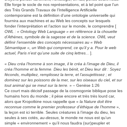
Elle forge le socle de nos représentations, et à tel point que l’un
des Très Grands Travaux de l’Intelligence Artificielle
contemporaine est la définition d’une ontologie universelle qui
fournira aux machines et au Web les concepts sur lesquels
fonder l’interprétation et l’action sur le monde, le comprendre [
OWL : « Ontology Web Language » en référence à la chouette
d’Athènes, symbole de la sagesse et de la science. OWL veut
définir l’ensemble des concepts nécessaires au « Web
Sémantique », un Web qui comprend, ce qu’il y a. Pour le web
actuel, Paris n’est qu’une suite de cinq lettres...
].
«
Dieu créa l’homme à son image, il le créa à l’image de Dieu, il
créa l’homme et la femme. Dieu les bénit, et Dieu leur dit : Soyez
féconds, multipliez, remplissez la terre, et l’assujettissez ; et
dominez sur les poissons de la mer, sur les oiseaux du ciel, et sur
tout animal qui se meut sur la terre.
» – Genèse 1:26
Ce court mais décisif passage de la cosmogonie biblique pose les
humains hors du monde ; il pèse encore et très très lourd car,
alors que Kropotkine nous rappelle que «
la Nature doit être
reconnue comme le premier professeur d’éthique de l’homme
»,
la leçon est ici terrible. Seules créatures à l’image du dieu, les
seules à ses cotés,
au-dessus
, le monde ne nous est qu’un
simple « environnement » qu’il nous faudra (sur)peupler et