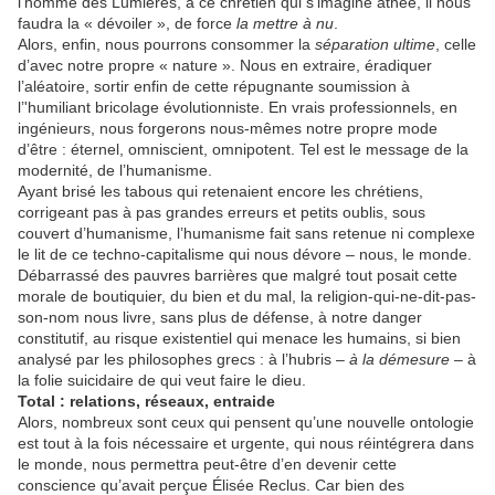
l’homme des Lumières, à ce chrétien qui s’imagine athée, il nous
faudra la « dévoiler », de force
la mettre à nu
.
Alors, enfin, nous pourrons consommer la
séparation ultime
, celle
d’avec notre propre « nature ». Nous en extraire, éradiquer
l’aléatoire, sortir enfin de cette répugnante soumission à
l’'humiliant bricolage évolutionniste. En vrais professionnels, en
ingénieurs, nous forgerons nous-mêmes notre propre mode
d’être : éternel, omniscient, omnipotent. Tel est le message de la
modernité, de l’humanisme.
Ayant brisé les tabous qui retenaient encore les chrétiens,
corrigeant pas à pas grandes erreurs et petits oublis, sous
couvert d’humanisme, l’humanisme fait sans retenue ni complexe
le lit de ce techno-capitalisme qui nous dévore – nous, le monde.
Débarrassé des pauvres barrières que malgré tout posait cette
morale de boutiquier, du bien et du mal, la religion-qui-ne-dit-pas-
son-nom nous livre, sans plus de défense, à notre danger
constitutif, au risque existentiel qui menace les humains, si bien
analysé par les philosophes grecs : à l’hubris –
à la démesure
– à
la folie suicidaire de qui veut faire le dieu.
Total : relations, réseaux, entraide
Alors, nombreux sont ceux qui pensent qu’une nouvelle ontologie
est tout à la fois nécessaire et urgente, qui nous réintégrera dans
le monde, nous permettra peut-être d’en devenir cette
conscience qu’avait perçue Élisée Reclus. Car bien des