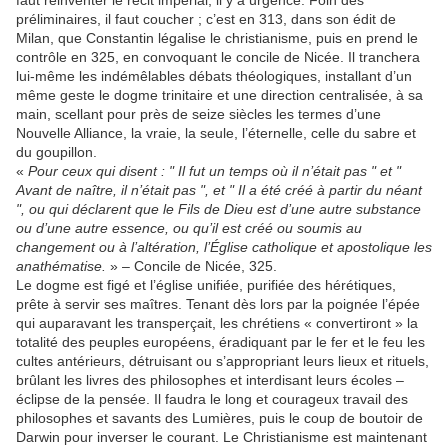
faut réinventer le récit impérial, il y a urgence. Foin des
préliminaires, il faut coucher ; c’est en 313, dans son édit de
Milan, que Constantin légalise le christianisme, puis en prend le
contrôle en 325, en convoquant le concile de Nicée. Il tranchera
lui-même les indémêlables débats théologiques, installant d’un
même geste le dogme trinitaire et une direction centralisée, à sa
main, scellant pour près de seize siècles les termes d’une
Nouvelle Alliance, la vraie, la seule, l’éternelle, celle du sabre et
du goupillon.
«
Pour ceux qui disent : " Il fut un temps où il n’était pas " et "
Avant de naître, il n’était pas ", et " Il a été créé à partir du néant
", ou qui déclarent que le Fils de Dieu est d’une autre substance
ou d’une autre essence, ou qu’il est créé ou soumis au
changement ou à l’altération, l’Église catholique et apostolique les
anathématise.
» – Concile de Nicée, 325.
Le dogme est figé et l’église unifiée, purifiée des hérétiques,
prête à servir ses maîtres. Tenant dès lors par la poignée l’épée
qui auparavant les transperçait, les chrétiens « convertiront » la
totalité des peuples européens, éradiquant par le fer et le feu les
cultes antérieurs, détruisant ou s’appropriant leurs lieux et rituels,
brûlant les livres des philosophes et interdisant leurs écoles –
éclipse de la pensée. Il faudra le long et courageux travail des
philosophes et savants des Lumières, puis le coup de boutoir de
Darwin pour inverser le courant. Le Christianisme est maintenant