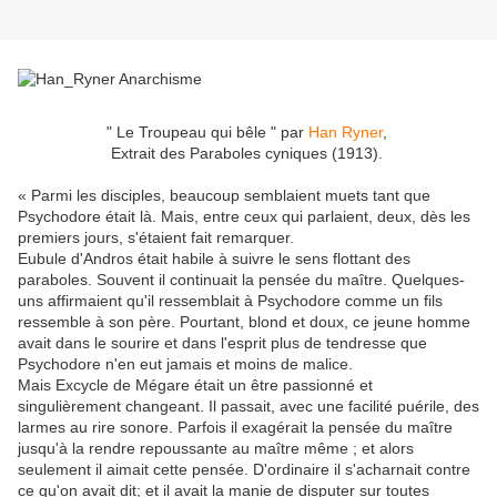
" Le Troupeau qui bêle " par
Han Ryner
,
Extrait des Paraboles cyniques (1913).
« Parmi les disciples, beaucoup semblaient muets tant que
Psychodore était là. Mais, entre ceux qui parlaient, deux, dès les
premiers jours, s'étaient fait remarquer.
Eubule d'Andros était habile à suivre le sens flottant des
paraboles. Souvent il continuait la pensée du maître. Quelques-
uns affirmaient qu'il ressemblait à Psychodore comme un fils
ressemble à son père. Pourtant, blond et doux, ce jeune homme
avait dans le sourire et dans l'esprit plus de tendresse que
Psychodore n'en eut jamais et moins de malice.
Mais Excycle de Mégare était un être passionné et
singulièrement changeant. Il passait, avec une facilité puérile, des
larmes au rire sonore. Parfois il exagérait la pensée du maître
jusqu'à la rendre repoussante au maître même ; et alors
seulement il aimait cette pensée. D'ordinaire il s'acharnait contre
ce qu'on avait dit; et il avait la manie de disputer sur toutes