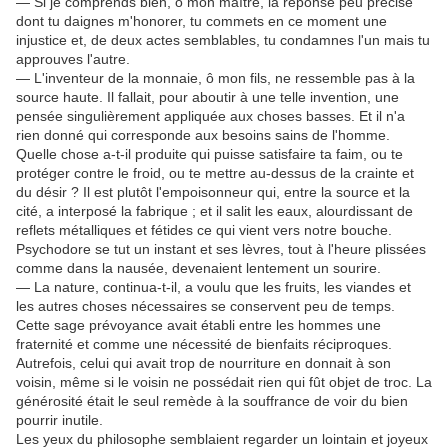
— Si je comprends bien, ô mon maître, la réponse peu précise
dont tu daignes m'honorer, tu commets en ce moment une
injustice et, de deux actes semblables, tu condamnes l'un mais tu
approuves l'autre.
— L'inventeur de la monnaie, ô mon fils, ne ressemble pas à la
source haute. Il fallait, pour aboutir à une telle invention, une
pensée singulièrement appliquée aux choses basses. Et il n'a
rien donné qui corresponde aux besoins sains de l'homme.
Quelle chose a-t-il produite qui puisse satisfaire ta faim, ou te
protéger contre le froid, ou te mettre au-dessus de la crainte et
du désir ? Il est plutôt l'empoisonneur qui, entre la source et la
cité, a interposé la fabrique ; et il salit les eaux, alourdissant de
reflets métalliques et fétides ce qui vient vers notre bouche.
Psychodore se tut un instant et ses lèvres, tout à l'heure plissées
comme dans la nausée, devenaient lentement un sourire.
— La nature, continua-t-il, a voulu que les fruits, les viandes et
les autres choses nécessaires se conservent peu de temps.
Cette sage prévoyance avait établi entre les hommes une
fraternité et comme une nécessité de bienfaits réciproques.
Autrefois, celui qui avait trop de nourriture en donnait à son
voisin, même si le voisin ne possédait rien qui fût objet de troc. La
générosité était le seul remède à la souffrance de voir du bien
pourrir inutile.
Les yeux du philosophe semblaient regarder un lointain et joyeux