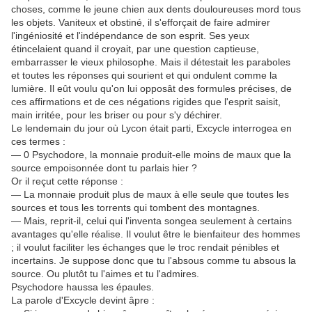
choses, comme le jeune chien aux dents douloureuses mord tous
les objets. Vaniteux et obstiné, il s'efforçait de faire admirer
l'ingéniosité et l'indépendance de son esprit. Ses yeux
étincelaient quand il croyait, par une question captieuse,
embarrasser le vieux philosophe. Mais il détestait les paraboles
et toutes les réponses qui sourient et qui ondulent comme la
lumière. Il eût voulu qu'on lui opposât des formules précises, de
ces affirmations et de ces négations rigides que l'esprit saisit,
main irritée, pour les briser ou pour s'y déchirer.
Le lendemain du jour où Lycon était parti, Excycle interrogea en
ces termes :
— 0 Psychodore, la monnaie produit-elle moins de maux que la
source empoisonnée dont tu parlais hier ?
Or il reçut cette réponse :
— La monnaie produit plus de maux à elle seule que toutes les
sources et tous les torrents qui tombent des montagnes.
— Mais, reprit-il, celui qui l'inventa songea seulement à certains
avantages qu'elle réalise. Il voulut être le bienfaiteur des hommes
; il voulut faciliter les échanges que le troc rendait pénibles et
incertains. Je suppose donc que tu l'absous comme tu absous la
source. Ou plutôt tu l'aimes et tu l'admires.
Psychodore haussa les épaules.
La parole d'Excycle devint âpre :