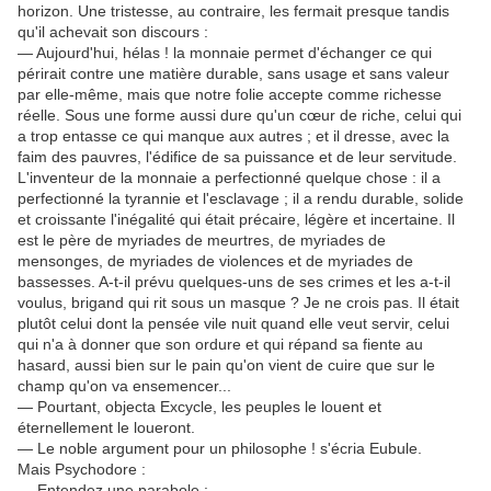
horizon. Une tristesse, au contraire, les fermait presque tandis
qu'il achevait son discours :
— Aujourd'hui, hélas ! la monnaie permet d'échanger ce qui
périrait contre une matière durable, sans usage et sans valeur
par elle-même, mais que notre folie accepte comme richesse
réelle. Sous une forme aussi dure qu'un cœur de riche, celui qui
a trop entasse ce qui manque aux autres ; et il dresse, avec la
faim des pauvres, l'édifice de sa puissance et de leur servitude.
L'inventeur de la monnaie a perfectionné quelque chose : il a
perfectionné la tyrannie et l'esclavage ; il a rendu durable, solide
et croissante l'inégalité qui était précaire, légère et incertaine. Il
est le père de myriades de meurtres, de myriades de
mensonges, de myriades de violences et de myriades de
bassesses. A-t-il prévu quelques-uns de ses crimes et les a-t-il
voulus, brigand qui rit sous un masque ? Je ne crois pas. Il était
plutôt celui dont la pensée vile nuit quand elle veut servir, celui
qui n'a à donner que son ordure et qui répand sa fiente au
hasard, aussi bien sur le pain qu'on vient de cuire que sur le
champ qu'on va ensemencer...
— Pourtant, objecta Excycle, les peuples le louent et
éternellement le loueront.
— Le noble argument pour un philosophe ! s'écria Eubule.
Mais Psychodore :
— Entendez une parabole :