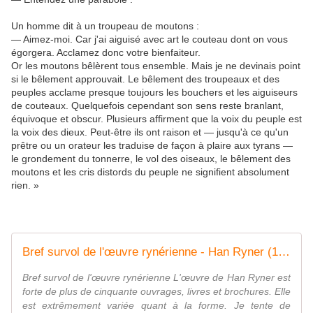
Un homme dit à un troupeau de moutons :
— Aimez-moi. Car j'ai aiguisé avec art le couteau dont on vous
égorgera. Acclamez donc votre bienfaiteur.
Or les moutons bêlèrent tous ensemble. Mais je ne devinais point
si le bêlement approuvait. Le bêlement des troupeaux et des
peuples acclame presque toujours les bouchers et les aiguiseurs
de couteaux. Quelquefois cependant son sens reste branlant,
équivoque et obscur. Plusieurs affirment que la voix du peuple est
la voix des dieux. Peut-être ils ont raison et — jusqu'à ce qu'un
prêtre ou un orateur les traduise de façon à plaire aux tyrans —
le grondement du tonnerre, le vol des oiseaux, le bêlement des
moutons et les cris distords du peuple ne signifient absolument
rien. »
Bref survol de l'œuvre rynérienne - Han Ryner (1861-1938)
Bref survol de l'œuvre rynérienne L'œuvre de Han Ryner est
forte de plus de cinquante ouvrages, livres et brochures. Elle
est extrêmement variée quant à la forme. Je tente de