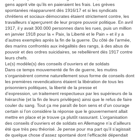
gens apprit vite qu’ils en paieraient les frais. Les grèves
spontanées réapparurent dès 1916/17 et si les syndicats
chrétiens et sociaux-démocrates étaient strictement contre, les
travailleurs s’aperçurent de leur propre pouvoir politique. En avril
1917, il y avait 300.000 personnes dans les rues, puis un million
en janvier 1918 pour la « Paix, la Liberté et le Pain » et il y a
d’autres exemples après la fin de la guerre. Du côté de l’armée,
des marins confrontés aux inégalités des rangs, à des abus de
pouvoir et des ordres suicidaires, se rebellèrent dès 1917 contre
leurs chefs.
Le(s) modèle(s) des conseils d’ouvriers et de soldats
Dans ce temps mouvementé de fin de guerre, les mutins
s’organisèrent comme naturellement sous forme de conseils dont
les premières revendications étaient la libération de tous les
prisonniers politiques, la liberté de la presse et
d’expression, un traitement respectueux par les supérieurs de la
hiérarchie (et la fin de leurs privilèges) ainsi que le refus de faire
couler du sang. Tout ça me paraît de bon sens et d’un courage
certain si l’on considère la réponse que le gouvernement allait
mettre en place et je trouve ça plutôt rassurant. L’organisation
des conseils d’ouvriers et de soldats en Allemagne n’a d’ailleurs
été que très peu théorisé. Je pense pour ma part qu’il s’agissait
de quelque chose d’assez spontané dont l’efficacité dépendait