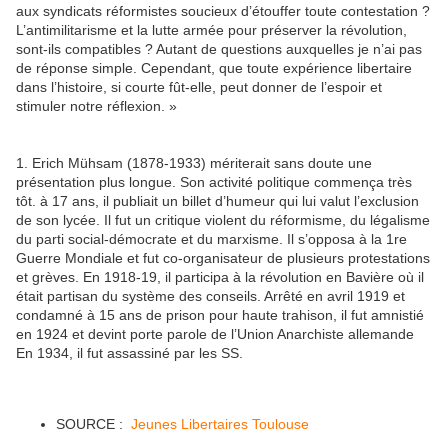
aux syndicats réformistes soucieux d’étouffer toute contestation ?
L’antimilitarisme et la lutte armée pour préserver la révolution,
sont-ils compatibles ? Autant de questions auxquelles je n’ai pas
de réponse simple. Cependant, que toute expérience libertaire
dans l’histoire, si courte fût-elle, peut donner de l’espoir et
stimuler notre réflexion. »
1. Erich Mühsam (1878-1933) mériterait sans doute une
présentation plus longue. Son activité politique commença très
tôt. à 17 ans, il publiait un billet d’humeur qui lui valut l’exclusion
de son lycée. Il fut un critique violent du réformisme, du légalisme
du parti social-démocrate et du marxisme. Il s’opposa à la 1re
Guerre Mondiale et fut co-organisateur de plusieurs protestations
et grèves. En 1918-19, il participa à la révolution en Bavière où il
était partisan du système des conseils. Arrêté en avril 1919 et
condamné à 15 ans de prison pour haute trahison, il fut amnistié
en 1924 et devint porte parole de l’Union Anarchiste allemande
En 1934, il fut assassiné par les SS.
SOURCE :
Jeunes Libertaires Toulouse