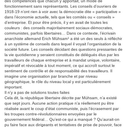
des compétences que chacun y apportait, un mode de
fonctionnement sans représentants. Les conseils d’ouvriers de
1918-19 n’ont rien à voir avec la démocratie dite « participative »
dans l’économie actuelle, tels que les comités ou « conseils »
d’entreprise. Et pour être précis, il y en avait de toutes les
couleurs : des conseils majoritairement sociaux-démocrates,
communistes, parfois libertaires… Dans ce contexte, l’écrivain
anarchiste allemand Erich Mühsam¹ a été un des seuls à réfléchir
à un système de conseils dans lequel il voyait l’organisation de la
société future. Les conseils décidant des questions pressantes de
la vie quotidienne y seraient constitués de délégués élus par les
travailleurs de chaque entreprise et à mandat unique, volontaire,
impératif et révocable à tout moment, ce qui accroît surtout le
sentiment de contrôle et de responsabilité des travailleurs. Il
imagine une organisation par branche et par niveau
géographique, le rôle du niveau local y est particulièrement
important.
Il n’y a pas de solutions toutes faites
Cela dit, la république libertaire décrite par Mühsam, n’a existé
que sept jours. Aucune action pratique n’a réellement pu être
réalisée avant le coup d’état communiste, puis l’écrasement par
les troupes contre-révolutionnaires envoyées par le
gouvernement fédéral… Qu’est-ce qui a manqué ? Qu’aurait-on
pu faire face aux dirigeants et tentatives de prise de pouvoir, face