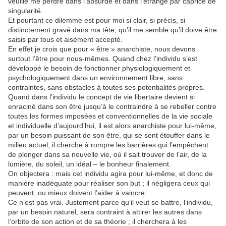
veuille me perdre dans l’absurde et dans l’étrange par caprice de
singularité.
Et pourtant ce dilemme est pour moi si clair, si précis, si
distinctement gravé dans ma tête, qu’il me semble qu’il doive être
saisis par tous et aisément accepté.
En effet je crois que pour « être » anarchiste, nous devons
surtout l’être pour nous-mêmes. Quand chez l’individu s’est
développé le besoin de fonctionner physiologiquement et
psychologiquement dans un environnement libre, sans
contraintes, sans obstacles à toutes ses potentialités propres.
Quand dans l’individu le concept de vie libertaire devient si
enraciné dans son être jusqu’à le contraindre à se rebeller contre
toutes les formes imposées et conventionnelles de la vie sociale
et individuelle d’aujourd’hui, il est alors anarchiste pour lui-même,
par un besoin puissant de son être, qui se sent étouffer dans le
milieu actuel, il cherche à rompre les barrières qui l’empêchent
de plonger dans sa nouvelle vie, où il sait trouver de l’air, de la
lumière, du soleil, un idéal – le bonheur finalement.
On objectera : mais cet individu agira pour lui-même, et donc de
manière inadéquate pour réaliser son but ; il négligera ceux qui
peuvent, ou mieux doivent l’aider à vaincre.
Ce n’est pas vrai. Justement parce qu’il veut se battre, l’individu,
par un besoin naturel, sera contraint à attirer les autres dans
l’orbite de son action et de sa théorie ; il cherchera à les