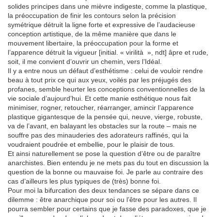
solides principes dans une mièvre indigeste, comme la plastique,
la préoccupation de finir les contours selon la précision
symétrique détruit la ligne forte et expressive de l’audacieuse
conception artistique, de la même manière que dans le
mouvement libertaire, la préoccupation pour la forme et
l’apparence détruit la vigueur [initial. « virilità », ndt] âpre et rude,
soit, il me convient d’ouvrir un chemin, vers l’Idéal.
Il y a entre nous un défaut d’esthétisme : celui de vouloir rendre
beau à tout prix ce qui aux yeux, voilés par les préjugés des
profanes, semble heurter les conceptions conventionnelles de la
vie sociale d’aujourd’hui. Et cette manie esthétique nous fait
minimiser, rogner, retoucher, réarranger, amincir l’apparence
plastique gigantesque de la pensée qui, neuve, vierge, robuste,
va de l’avant, en balayant les obstacles sur la route – mais ne
souffre pas des minauderies des adorateurs raffinés, qui la
voudraient poudrée et embellie, pour le plaisir de tous.
Et ainsi naturellement se pose la question d’être ou de paraître
anarchistes. Bien entendu je ne mets pas du tout en discussion la
question de la bonne ou mauvaise foi. Je parle au contraire des
cas d’ailleurs les plus typiques de (très) bonne foi.
Pour moi la bifurcation des deux tendances se sépare dans ce
dilemme : être anarchique pour soi ou l’être pour les autres. Il
pourra sembler pour certains que je fasse des paradoxes, que je