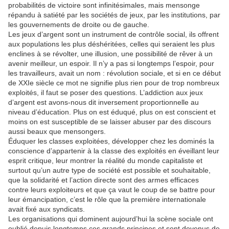
probabilités de victoire sont infinitésimales, mais mensonge
répandu à satiété par les sociétés de jeux, par les institutions, par
les gouvernements de droite ou de gauche.
Les jeux d’argent sont un instrument de contrôle social, ils offrent
aux populations les plus déshéritées, celles qui seraient les plus
enclines à se révolter, une illusion, une possibilité de rêver à un
avenir meilleur, un espoir. Il n’y a pas si longtemps l’espoir, pour
les travailleurs, avait un nom : révolution sociale, et si en ce début
de XXIe siècle ce mot ne signifie plus rien pour de trop nombreux
exploités, il faut se poser des questions. L’addiction aux jeux
d’argent est avons-nous dit inversement proportionnelle au
niveau d’éducation. Plus on est éduqué, plus on est conscient et
moins on est susceptible de se laisser abuser par des discours
aussi beaux que mensongers.
Éduquer les classes exploitées, développer chez les dominés la
conscience d’appartenir à la classe des exploités en éveillant leur
esprit critique, leur montrer la réalité du monde capitaliste et
surtout qu’un autre type de société est possible et souhaitable,
que la solidarité et l’action directe sont des armes efficaces
contre leurs exploiteurs et que ça vaut le coup de se battre pour
leur émancipation, c’est le rôle que la première internationale
avait fixé aux syndicats.
Les organisations qui dominent aujourd’hui la scène sociale ont
oublié depuis longtemps ces grands principes et sont devenus de