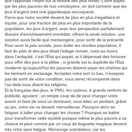
que rapportait l’impôt sur la fortune des plus riches !) sont payés
par les plus pauvres de nos concitoyens, on doit convenir que les
jeux d’argent sont une gigantesque escroquerie.
Parce que notre société devient de plus en plus inégalitaire et
injuste, pour une fraction de plus en plus importante de la
population, les jeux d’argent, avec leur perspective parfaitement
illusoire d’enrichissement immédiat, offrent la seule solution, une
solution aussi facile que mensongère, pour sortir de la précarité.
Pour avoir la paix sociale, pour éviter les révoltes populaires, il
faut du pain et des jeux disait l’adage romain, mais au moins
dans l’antiquité, c’est l’État qui payait, et il dépensait des fortunes
pour offrir des jeux à la plèbe ; si grande est la duplicité de l’État
moderne qu’aujourd’hui les pauvres doivent payer les chaînes qui
les tiennent en esclavage. Acceptez votre sort ici bas, n’essayez
pas de sortir de votre condition, vous serez récompensé dans
l’au-delà nous disent les religions.
Et la française des jeux, le PMU, les casinos, à grands renforts de
publicité, ajoutent : un simple coup de dé peut changer votre
avenir et faire de vous un dominant, vous étiez un perdant, grâce
au jeu, votre vie va devenir merveilleuse. Pourquoi alors se
fatiguer à lutter pour changer les choses ? Pourquoi se battre
pour transformer cette société puisque même le plus pauvre a sa
chance et peut comme par un coup de baguette magique devenir
très riche sans fatigue. Mensonge scandaleux, car les