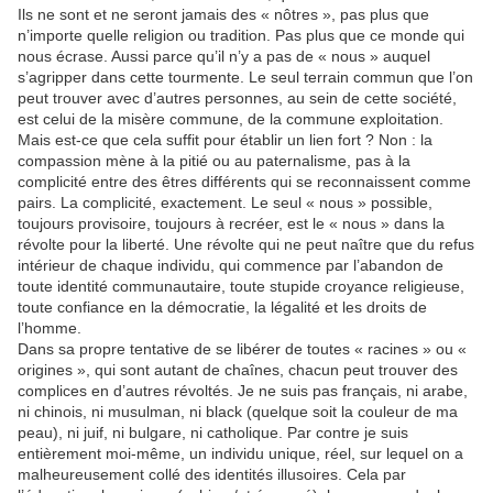
Ils ne sont et ne seront jamais des « nôtres », pas plus que
n’importe quelle religion ou tradition. Pas plus que ce monde qui
nous écrase. Aussi parce qu’il n’y a pas de « nous » auquel
s’agripper dans cette tourmente. Le seul terrain commun que l’on
peut trouver avec d’autres personnes, au sein de cette société,
est celui de la misère commune, de la commune exploitation.
Mais est-ce que cela suffit pour établir un lien fort ? Non : la
compassion mène à la pitié ou au paternalisme, pas à la
complicité entre des êtres différents qui se reconnaissent comme
pairs. La complicité, exactement. Le seul « nous » possible,
toujours provisoire, toujours à recréer, est le « nous » dans la
révolte pour la liberté. Une révolte qui ne peut naître que du refus
intérieur de chaque individu, qui commence par l’abandon de
toute identité communautaire, toute stupide croyance religieuse,
toute confiance en la démocratie, la légalité et les droits de
l’homme.
Dans sa propre tentative de se libérer de toutes « racines » ou «
origines », qui sont autant de chaînes, chacun peut trouver des
complices en d’autres révoltés. Je ne suis pas français, ni arabe,
ni chinois, ni musulman, ni black (quelque soit la couleur de ma
peau), ni juif, ni bulgare, ni catholique. Par contre je suis
entièrement moi-même, un individu unique, réel, sur lequel on a
malheureusement collé des identités illusoires. Cela par