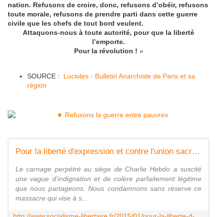
nation. Refusons de croire, donc, refusons d’obéir, refusons
toute morale, refusons de prendre parti dans cette guerre
civile que les chefs de tout bord veulent.
Attaquons-nous à toute autorité, pour que la liberté
l’emporte.
Pour la révolution !
»
SOURCE :
Lucioles - Bulletin Anarchiste de Paris et sa
région
Pour la liberté d'expression et contre l'union sacrée - Socialisme libertaire
Le carnage perpétré au siège de Charlie Hebdo a suscité
une vague d'indignation et de colère parfaitement légitime
que nous partageons. Nous condamnons sans réserve ce
massacre qui vise à s...
http://www.socialisme-libertaire.fr/2015/01/pour-la-liberte-d-expression-et-contre-l-union-sacree.html