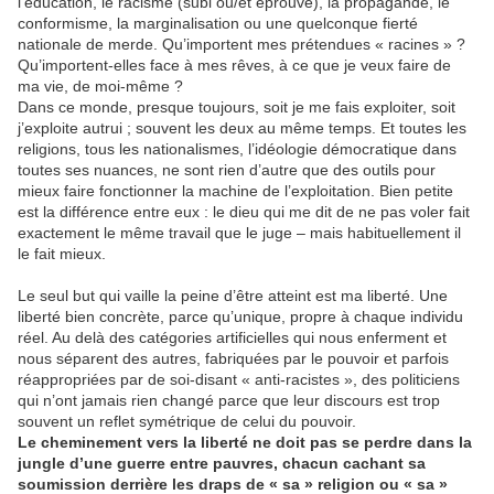
l’éducation, le racisme (subi ou/et éprouvé), la propagande, le
conformisme, la marginalisation ou une quelconque fierté
nationale de merde. Qu’importent mes prétendues « racines » ?
Qu’importent-elles face à mes rêves, à ce que je veux faire de
ma vie, de moi-même ?
Dans ce monde, presque toujours, soit je me fais exploiter, soit
j’exploite autrui ; souvent les deux au même temps. Et toutes les
religions, tous les nationalismes, l’idéologie démocratique dans
toutes ses nuances, ne sont rien d’autre que des outils pour
mieux faire fonctionner la machine de l’exploitation. Bien petite
est la différence entre eux : le dieu qui me dit de ne pas voler fait
exactement le même travail que le juge – mais habituellement il
le fait mieux.
Le seul but qui vaille la peine d’être atteint est ma liberté. Une
liberté bien concrète, parce qu’unique, propre à chaque individu
réel. Au delà des catégories artificielles qui nous enferment et
nous séparent des autres, fabriquées par le pouvoir et parfois
réappropriées par de soi-disant « anti-racistes », des politiciens
qui n’ont jamais rien changé parce que leur discours est trop
souvent un reflet symétrique de celui du pouvoir.
Le cheminement vers la liberté ne doit pas se perdre dans la
jungle d’une guerre entre pauvres, chacun cachant sa
soumission derrière les draps de « sa » religion ou « sa »