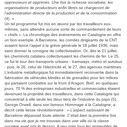
oppresseurs et opprimés. Une fois la richesse socialisée, les
organisations de producteurs enfin libres se chargeront de
l’administration directe de la production et de la consommation
(4). »
Un tel programme fut mis en œuvre par les travailleurs eux-
mêmes, sans attendre aucune sorte de commandement de leurs
« chefs ». La chronologie des événements en Catalogne en offre
un bon exemple. A Barcelone, les comités dirigeants de la CNT
avaient lancé l’appel à la grève générale le 18 juillet 1936, mais
sans donner la consigne de collectivisation. Or, dès le 21 juillet,
les cheminots catalans collectivisaient les chemins de fer. Le 25,
ce fut le tour des transports urbains - tramways, métro et autobus
- puis, le 26, celui de l’électricité et, le 27, des agences maritimes.
L’industrie métallurgique fut immédiatement reconvertie dans la
fabrication de véhicules blindés et de grenades pour les milices
qui partaient combattre sur le front d’Aragon. Bref, en quelques
jours, 70 % des entreprises industrielles et commerciales étaient
devenues la propriété des travailleurs, dans cette Catalogne qui
concentrait à elle seule les deux tiers de l’industrie du pays (5).
George Orwell, dans son fameux
Hommage à la Catalogn
e, a
décrit cette liesse révolutionnaire : «
L’aspect saisissant de
Barcelone dépassait toute attente. C’était bien la première fois
dans ma vie que je me trouvais dans une ville où la classe
ouvrière avait pris le dessus. A peu près tous les immeubles de