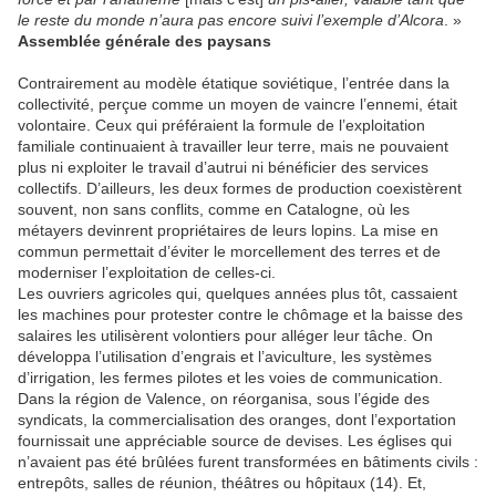
le reste du monde n’aura pas encore suivi l’exemple d’Alcora
. »
Assemblée générale des paysans
Contrairement au modèle étatique soviétique, l’entrée dans la
collectivité, perçue comme un moyen de vaincre l’ennemi, était
volontaire. Ceux qui préféraient la formule de l’exploitation
familiale continuaient à travailler leur terre, mais ne pouvaient
plus ni exploiter le travail d’autrui ni bénéficier des services
collectifs. D’ailleurs, les deux formes de production coexistèrent
souvent, non sans conflits, comme en Catalogne, où les
métayers devinrent propriétaires de leurs lopins. La mise en
commun permettait d’éviter le morcellement des terres et de
moderniser l’exploitation de celles-ci.
Les ouvriers agricoles qui, quelques années plus tôt, cassaient
les machines pour protester contre le chômage et la baisse des
salaires les utilisèrent volontiers pour alléger leur tâche. On
développa l’utilisation d’engrais et l’aviculture, les systèmes
d’irrigation, les fermes pilotes et les voies de communication.
Dans la région de Valence, on réorganisa, sous l’égide des
syndicats, la commercialisation des oranges, dont l’exportation
fournissait une appréciable source de devises. Les églises qui
n’avaient pas été brûlées furent transformées en bâtiments civils :
entrepôts, salles de réunion, théâtres ou hôpitaux (14). Et,