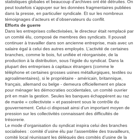
statistiques globales et beaucoup d’archives ont été détruites. On
peut toutefois s’appuyer sur les données fragmentaires publiées
dans la presse, en particulier syndicale. Et sur les nombreux
témoignages d’acteurs et d’observateurs du conflit.
Efforts de guerre
Dans les entreprises collectivisées, le directeur était remplacé par
un comité élu, composé de membres des syndicats. Il pouvait
continuer à travailler dans son ancienne entreprise, mais avec un
salaire égal à celui des autres employés. L’activité de certaines
branches, comme le bois, fut unifiée et réorganisée, de la
production à la distribution, sous l’égide du syndicat. Dans la
plupart des entreprises à capitaux étrangers (comme le
téléphone et certaines grosses usines métallurgiques, textiles ou
agroalimentaires), si le propriétaire - américain, britannique,
français, allemand ou belge - demeura officiellement en place
pour ménager les démocraties occidentales, un comité ouvrier
prit en main la gestion. Seules les banques échappèrent au raz
de marée « collectiviste » et passèrent sous le contrôle du
gouvernement. Celui-ci disposait ainsi d’un important moyen de
pression sur les collectivités connaissant des difficultés de
trésorerie.
Le mode d’organisation du syndicat inspira celui des branches
socialisées : comité d’usine élu par l’assemblée des travailleurs,
comité local réunissant les délégués des comités d’usine de la