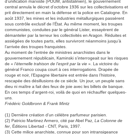
d’unification marxiste (POUM, antistalinien), le gouvernement
central annula le décret d’octobre 1936 sur les collectivisations et
prit directement en main la défense et la police en Catalogne. En
août 1937, les mines et les industries métallurgiques passèrent
sous contrôle exclusif de l’État. Au même moment, les troupes
communistes, conduites par le général Lister, essayèrent de
démanteler par la terreur les collectivités en Aragon. Réduites et
assiégées de toutes parts, elles survivront néanmoins jusqu’à
l’arrivée des troupes franquistes.
Au moment de l’entrée de ministres anarchistes dans le
gouvernement républicain, Kaminski s’interrogeait sur les risques
de «
l’éternelle trahison de l’esprit par la vie
». La victoire du
général Franco coupa court à ces interrogations. Drapée de
rouge et noir, l’Espagne libertaire est entrée dans l’histoire,
rescapée des désillusions de ce siècle. Un jour, un peuple sans
dieu ni maître a fait des feux de joie avec les billets de banque.
En ces temps d’argent-roi, voilà de quoi en réchauffer quelques-
uns.
Frédéric Goldbronn & Frank Mintz
(1) Dernière création d’un célèbre parfumeur parisien.
(2) Patricio Martinez Armero, cité par Abel Paz,
La Colonne de
fer
, Éditions Libertad - CNT, Paris, 1997.
(3) Cette milice anarchiste, connue pour son intransigeance