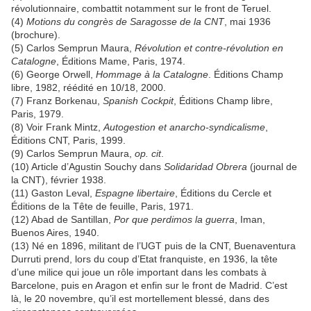
révolutionnaire, combattit notamment sur le front de Teruel.
(4)
Motions du congrès de Saragosse de la CNT
, mai 1936
(brochure).
(5) Carlos Semprun Maura,
Révolution et contre-révolution en
Catalogne
, Éditions Mame, Paris, 1974.
(6) George Orwell,
Hommage à la Catalogne
. Éditions Champ
libre, 1982, réédité en 10/18, 2000.
(7) Franz Borkenau,
Spanish Cockpit
, Éditions Champ libre,
Paris, 1979.
(8) Voir Frank Mintz,
Autogestion et anarcho-syndicalisme
,
Éditions CNT, Paris, 1999.
(9) Carlos Semprun Maura,
op. cit
.
(10) Article d’Agustin Souchy dans
Solidaridad Obrera
(journal de
la CNT), février 1938.
(11) Gaston Leval,
Espagne libertaire
, Éditions du Cercle et
Éditions de la Tête de feuille, Paris, 1971.
(12) Abad de Santillan,
Por que perdimos la guerra
, Iman,
Buenos Aires, 1940.
(13) Né en 1896, militant de l’UGT puis de la CNT, Buenaventura
Durruti prend, lors du coup d’Etat franquiste, en 1936, la tête
d’une milice qui joue un rôle important dans les combats à
Barcelone, puis en Aragon et enfin sur le front de Madrid. C’est
là, le 20 novembre, qu’il est mortellement blessé, dans des