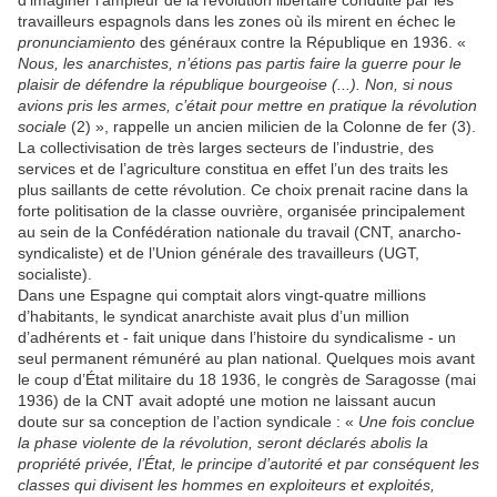
d’imaginer l’ampleur de la révolution libertaire conduite par les
travailleurs espagnols dans les zones où ils mirent en échec le
pronunciamiento
des généraux contre la République en 1936. «
Nous, les anarchistes, n’étions pas partis faire la guerre pour le
plaisir de défendre la république bourgeoise (...). Non, si nous
avions pris les armes, c’était pour mettre en pratique la révolution
sociale
(2) », rappelle un ancien milicien de la Colonne de fer (3).
La collectivisation de très larges secteurs de l’industrie, des
services et de l’agriculture constitua en effet l’un des traits les
plus saillants de cette révolution. Ce choix prenait racine dans la
forte politisation de la classe ouvrière, organisée principalement
au sein de la Confédération nationale du travail (CNT, anarcho-
syndicaliste) et de l’Union générale des travailleurs (UGT,
socialiste).
Dans une Espagne qui comptait alors vingt-quatre millions
d’habitants, le syndicat anarchiste avait plus d’un million
d’adhérents et - fait unique dans l’histoire du syndicalisme - un
seul permanent rémunéré au plan national. Quelques mois avant
le coup d’État militaire du 18 1936, le congrès de Saragosse (mai
1936) de la CNT avait adopté une motion ne laissant aucun
doute sur sa conception de l’action syndicale : «
Une fois conclue
la phase violente de la révolution, seront déclarés abolis la
propriété privée, l’État, le principe d’autorité et par conséquent les
classes qui divisent les hommes en exploiteurs et exploités,