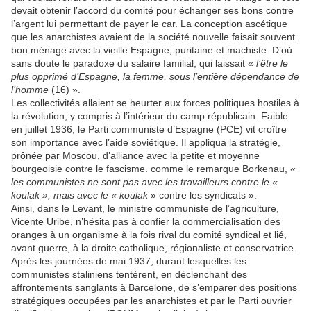
devait obtenir l’accord du comité pour échanger ses bons contre
l’argent lui permettant de payer le car. La conception ascétique
que les anarchistes avaient de la société nouvelle faisait souvent
bon ménage avec la vieille Espagne, puritaine et machiste. D’où
sans doute le paradoxe du salaire familial, qui laissait «
l’être le
plus opprimé d’Espagne, la femme, sous l’entière dépendance de
l’homme
(16) ».
Les collectivités allaient se heurter aux forces politiques hostiles à
la révolution, y compris à l’intérieur du camp républicain. Faible
en juillet 1936, le Parti communiste d’Espagne (PCE) vit croître
son importance avec l’aide soviétique. Il appliqua la stratégie,
prônée par Moscou, d’alliance avec la petite et moyenne
bourgeoisie contre le fascisme. comme le remarque Borkenau, «
les communistes ne sont pas avec les travailleurs contre le «
koulak », mais avec le « koulak
» contre les syndicats ».
Ainsi, dans le Levant, le ministre communiste de l’agriculture,
Vicente Uribe, n’hésita pas à confier la commercialisation des
oranges à un organisme à la fois rival du comité syndical et lié,
avant guerre, à la droite catholique, régionaliste et conservatrice.
Après les journées de mai 1937, durant lesquelles les
communistes staliniens tentèrent, en déclenchant des
affrontements sanglants à Barcelone, de s’emparer des positions
stratégiques occupées par les anarchistes et par le Parti ouvrier