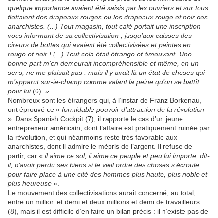
quelque importance avaient été saisis par les ouvriers et sur tous
flottaient des drapeaux rouges ou les drapeaux rouge et noir des
anarchistes. (...) Tout magasin, tout café portait une inscription
vous informant de sa collectivisation ; jusqu’aux caisses des
cireurs de bottes qui avaient été collectivisées et peintes en
rouge et noir ! (...) Tout cela était étrange et émouvant. Une
bonne part m’en demeurait incompréhensible et même, en un
sens, ne me plaisait pas : mais il y avait là un état de choses qui
m’apparut sur-le-champ comme valant la peine qu’on se battît
pour lui
(6). »
Nombreux sont les étrangers qui, à l’instar de Franz Borkenau,
ont éprouvé ce «
formidable pouvoir d’attraction de la révolution
». Dans Spanish Cockpit (7), il rapporte le cas d’un jeune
entrepreneur américain, dont l’affaire est pratiquement ruinée par
la révolution, et qui néanmoins reste très favorable aux
anarchistes, dont il admire le mépris de l’argent. Il refuse de
partir, car «
il aime ce sol, il aime ce peuple et peu lui importe, dit-
il, d’avoir perdu ses biens si le vieil ordre des choses s’écroule
pour faire place à une cité des hommes plus haute, plus noble et
plus heureuse
».
Le mouvement des collectivisations aurait concerné, au total,
entre un million et demi et deux millions et demi de travailleurs
(8), mais il est difficile d’en faire un bilan précis : il n’existe pas de