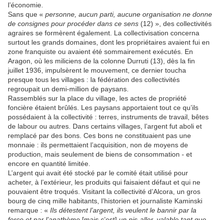
l’économie.
Sans que «
personne, aucun parti, aucune organisation ne donne
de consignes pour procéder dans ce sens
(12) », des collectivités
agraires se formèrent également. La collectivisation concerna
surtout les grands domaines, dont les propriétaires avaient fui en
zone franquiste ou avaient été sommairement exécutés. En
Aragon, où les miliciens de la colonne Durruti (13), dès la fin
juillet 1936, impulsèrent le mouvement, ce dernier toucha
presque tous les villages : la fédération des collectivités
regroupait un demi-million de paysans.
Rassemblés sur la place du village, les actes de propriété
foncière étaient brûlés. Les paysans apportaient tout ce qu’ils
possédaient à la collectivité : terres, instruments de travail, bêtes
de labour ou autres. Dans certains villages, l’argent fut aboli et
remplacé par des bons. Ces bons ne constituaient pas une
monnaie : ils permettaient l’acquisition, non de moyens de
production, mais seulement de biens de consommation - et
encore en quantité limitée.
L’argent qui avait été stocké par le comité était utilisé pour
acheter, à l’extérieur, les produits qui faisaient défaut et qui ne
pouvaient être troqués. Visitant la collectivité d’Alcora, un gros
bourg de cinq mille habitants, l’historien et journaliste Kaminski
remarque : «
Ils détestent l’argent, ils veulent le bannir par la
force et par l’anathème
[mais c’est]
un pis-aller, valable tant que