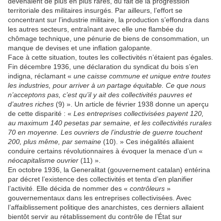
devenaient de plus en plus rares, du fait de la progression
territoriale des militaires insurgés. Par ailleurs, l’effort se
concentrant sur l’industrie militaire, la production s’effondra dans
les autres secteurs, entraînant avec elle une flambée du
chômage technique, une pénurie de biens de consommation, un
manque de devises et une inflation galopante.
Face à cette situation, toutes les collectivités n’étaient pas égales.
Fin décembre 1936, une déclaration du syndicat du bois s’en
indigna, réclamant «
une caisse commune et unique entre toutes
les industries, pour arriver à un partage équitable. Ce que nous
n’acceptons pas, c’est qu’il y ait des collectivités pauvres et
d’autres riches
(9) ». Un article de février 1938 donne un aperçu
de cette disparité : «
Les entreprises collectivisées payent 120,
au maximum 140 pesetas par semaine, et les collectivités rurales
70 en moyenne. Les ouvriers de l’industrie de guerre touchent
200, plus même, par semaine
(10). » Ces inégalités allaient
conduire certains révolutionnaires à évoquer la menace d’un «
néocapitalisme ouvrier
(11) ».
En octobre 1936, la Generalitat (gouvernement catalan) entérina
par décret l’existence des collectivités et tenta d’en planifier
l’activité. Elle décida de nommer des «
contrôleurs
»
gouvernementaux dans les entreprises collectivisées. Avec
l’affaiblissement politique des anarchistes, ces derniers allaient
bientôt servir au rétablissement du contrôle de l’État sur