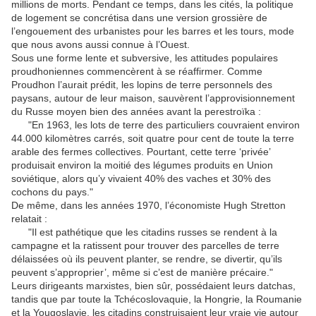
millions de morts. Pendant ce temps, dans les cités, la politique
de logement se concrétisa dans une version grossière de
l’engouement des urbanistes pour les barres et les tours, mode
que nous avons aussi connue à l’Ouest.
Sous une forme lente et subversive, les attitudes populaires
proudhoniennes commencèrent à se réaffirmer. Comme
Proudhon l’aurait prédit, les lopins de terre personnels des
paysans, autour de leur maison, sauvèrent l’approvisionnement
du Russe moyen bien des années avant la perestroïka :
"En 1963, les lots de terre des particuliers couvraient environ
44.000 kilomètres carrés, soit quatre pour cent de toute la terre
arable des fermes collectives. Pourtant, cette terre ‘privée’
produisait environ la moitié des légumes produits en Union
soviétique, alors qu’y vivaient 40% des vaches et 30% des
cochons du pays."
De même, dans les années 1970, l’économiste Hugh Stretton
relatait :
"Il est pathétique que les citadins russes se rendent à la
campagne et la ratissent pour trouver des parcelles de terre
délaissées où ils peuvent planter, se rendre, se divertir, qu’ils
peuvent s’approprier’, même si c’est de manière précaire."
Leurs dirigeants marxistes, bien sûr, possédaient leurs datchas,
tandis que par toute la Tchécoslovaquie, la Hongrie, la Roumanie
et la Yougoslavie, les citadins construisaient leur vraie vie autour