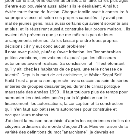
jouer sur le site, et ils étaient autorisés à le faire. Et les plus âgés
d’entre eux pouvaient aussi aider s’ils le désiraient. Ainsi fut
évitée toute forme de friction. Chaque famille avait à construire à
sa propre vitesse et selon ses propres capacités. Il y avait pas
mal de jeunes gens, mais aussi certains qui avaient soixante ans
et plus, et ils réussirent aussi à construire leur propre maison... Ils
avaient été prévenus que je ne me mêlerais pas de leurs
arrangements internes. Je les laissai prendre leurs propres
décisions ; il n’y eut donc aucun problème" .
Il nota avec plaisir, plutôt qu’avec irritation, les "innombrables
petites variations, innovations et ajouts" que les bâtisseurs
autonomes avaient réalisés. Sa conclusion fut : "Il est étonnant
qu’il y ait, chez les habitants de ce pays, une telle richesse de
talents". Depuis la mort de cet architecte, le Walter Segal Self
Build Trust a promu son approche avec succès au sein de séries
entières de groupes désavantagés, durant le climat politique
maussade des années 1990 . Il faut toujours plus de temps pour
surmonter les obstacles posés par la législation sur le
financement, les autorisations, la conception et la construction
qu’il n’en faut aux bâtisseurs autonomes pour construire et
occuper leurs maisons.
J’ai décrit la maison anarchiste d’après les expériences réelles de
citoyens ordinaires du monde d’aujourd’hui. Mais en raison de la
variété des définitions du mot "anarchisme", je devrais en