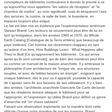
concepteurs de bâtiments continuèrent à donner la priorité à ce
qu’aujourd’hui nous appelons "les salons de réception" et "la
chambre de maître", au nom significatif, mais ils étriquèrent l’aire
des services, la cuisine, la salle de bain, la buanderie, en
espaces toujours plus exigus.
Le fait est bien mis en évidence par l’expérimentateur américain
Stewart Brand. Les lecteurs se souviennent peut être de lui en
tant qu’instigateur, dans les années 1960 et 1970, du Whole
Earth Catalog [Catalogue de la Terre entière] que beaucoup de
pays imitèrent. Cet homme est récemment réapparu en tant
qu’auteur d’un livre, How Buildings Learn : What Happens after
They’re Built [Ce qu’apprennent les bâtiments : Ce qui arrive
après qu’ils sont construits], qui de bien des manières peut être
vu comme un manuel de la maison anarchiste. Il y embrasse la
philosophie d’une architecture de "longue vie, aux structures
souples, et avec de faibles besoins en énergie", exigeant que
chaque bâtiment, dès le jour où il apparaît, possède la capacité
de s’ajuster sans fin aux besoins de ses utilisateurs. Il y a bien
des années, l’architecte anarchiste Giancarlo De Carlo déclarait
que les résidents doivent attaquer le bâtiment pour se
l’approprier, et l’expression qu’utilise Brand pour définir ce genre
d’anarchie est "un chaos salutaire".
Faisant une observation importante sur la manière dont cette
attitude change notre manière de voir les maisons, Brand