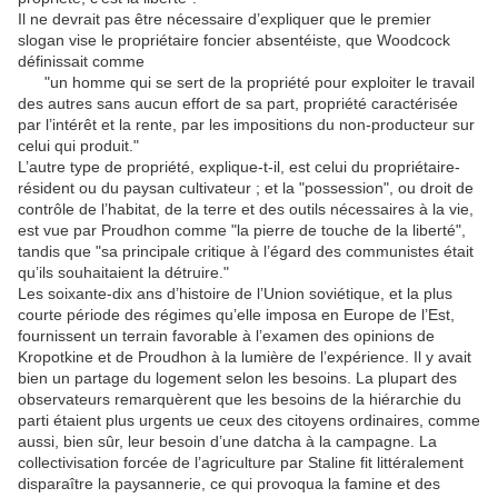
Il ne devrait pas être nécessaire d’expliquer que le premier
slogan vise le propriétaire foncier absentéiste, que Woodcock
définissait comme
"un homme qui se sert de la propriété pour exploiter le travail
des autres sans aucun effort de sa part, propriété caractérisée
par l’intérêt et la rente, par les impositions du non-producteur sur
celui qui produit."
L’autre type de propriété, explique-t-il, est celui du propriétaire-
résident ou du paysan cultivateur ; et la "possession", ou droit de
contrôle de l’habitat, de la terre et des outils nécessaires à la vie,
est vue par Proudhon comme "la pierre de touche de la liberté",
tandis que "sa principale critique à l’égard des communistes était
qu’ils souhaitaient la détruire."
Les soixante-dix ans d’histoire de l’Union soviétique, et la plus
courte période des régimes qu’elle imposa en Europe de l’Est,
fournissent un terrain favorable à l’examen des opinions de
Kropotkine et de Proudhon à la lumière de l’expérience. Il y avait
bien un partage du logement selon les besoins. La plupart des
observateurs remarquèrent que les besoins de la hiérarchie du
parti étaient plus urgents ue ceux des citoyens ordinaires, comme
aussi, bien sûr, leur besoin d’une datcha à la campagne. La
collectivisation forcée de l’agriculture par Staline fit littéralement
disparaître la paysannerie, ce qui provoqua la famine et des