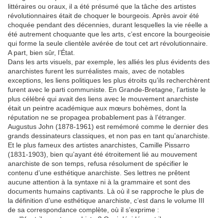
littéraires ou oraux, il a été présumé que la tâche des artistes
révolutionnaires était de choquer le bourgeois. Après avoir été
choquée pendant des décennies, durant lesquelles la vie réelle a
été autrement choquante que les arts, c’est encore la bourgeoisie
qui forme la seule clientèle avérée de tout cet art révolutionnaire.
A part, bien sûr, l’État.
Dans les arts visuels, par exemple, les alliés les plus évidents des
anarchistes furent les surréalistes mais, avec de notables
exceptions, les liens politiques les plus étroits qu’ils recherchèrent
furent avec le parti communiste. En Grande-Bretagne, l’artiste le
plus célébré qui avait des liens avec le mouvement anarchiste
était un peintre académique aux mœurs bohèmes, dont la
réputation ne se propagea probablement pas à l’étranger.
Augustus John (1878-1961) est remémoré comme le dernier des
grands dessinateurs classiques, et non pas en tant qu’anarchiste.
Et le plus fameux des artistes anarchistes, Camille Pissarro
(1831-1903), bien qu’ayant été étroitement lié au mouvement
anarchiste de son temps, refusa résolument de spécifier le
contenu d’une esthétique anarchiste. Ses lettres ne prêtent
aucune attention à la syntaxe ni à la grammaire et sont des
documents humains captivants. Là où il se rapproche le plus de
la définition d’une esthétique anarchiste, c’est dans le volume III
de sa correspondance complète, où il s’exprime :