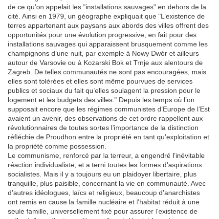
de ce qu’on appelait les "installations sauvages" en dehors de la
cité. Ainsi en 1979, un géographe expliquait que "L’existence de
terres appartenant aux paysans aux abords des villes offrent des
opportunités pour une évolution progressive, en fait pour des
installations sauvages qui apparaissent brusquement comme les
champignons d’une nuit, par exemple à Nowy Dwór et ailleurs
autour de Varsovie ou à Kozarski Bok et Trnje aux alentours de
Zagreb. De telles communautés ne sont pas encouragées, mais
elles sont tolérées et elles sont même pourvues de services
publics et sociaux du fait qu’elles soulagent la pression pour le
logement et les budgets des villes." Depuis les temps où l’on
supposait encore que les régimes communistes d’Europe de l’Est
avaient un avenir, des observations de cet ordre rappellent aux
révolutionnaires de toutes sortes l’importance de la distinction
réfléchie de Proudhon entre la propriété en tant qu’exploitation et
la propriété comme possession.
Le communisme, renforcé par la terreur, a engendré l’inévitable
réaction individualiste, et a terni toutes les formes d’aspirations
socialistes. Mais il y a toujours eu un plaidoyer libertaire, plus
tranquille, plus paisible, concernant la vie en communauté. Avec
d’autres idéologues, laïcs et religieux, beaucoup d’anarchistes
ont remis en cause la famille nucléaire et l’habitat réduit à une
seule famille, universellement fixé pour assurer l’existence de