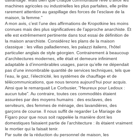
davantage. Mais bien que chaque communauté rêve d’avoir les
machines agricoles ou industrielles les plus parfaites, elle prête
rarement attention au gaspillage des forces de l’esclave de la
maison, la femme."
A mon avis, c’est l’une des affirmations de Kropotkine les moins
connues mais des plus significatives de l’approche anarchiste. Et
elle est extrêmement pertinente dans tout essai de définition de
la maison anarchiste. Considérez les plans de la maison
classique : les villas palladiennes, les palazzi italiens, l’hôtel
particulier anglais de style géorgien. Contrairement à beaucoup
d’architectures modernes, elle était et demeure infiniment
adaptable à d’innombrables usages, parce qu’elle ne dépendait
pas d’une innombrable quantité de services techniques, tels que
l’eau, le gaz, l’électricité, les systèmes de chauffage et de
télécommunications, que nous tenons aujourd’hui pour acquis.
Ainsi que le remarquait Le Corbusier, "Heureux pour Ledoux :
aucun tube". Au contraire, toutes ces commodités étaient
assurées par des moyens humains : des esclaves, des
serviteurs, des femmes de ménage, des lavandières, des
garçons de course. Il nous suffit de regarder Le Mariage de
Figaro pour que nous soit rappelée la manière dont les
domestiques faisaient partie de l’architecture : ils étaient vraiment
le mortier qui la faisait tenir.
Par suite de la réduction du personnel de maison, les