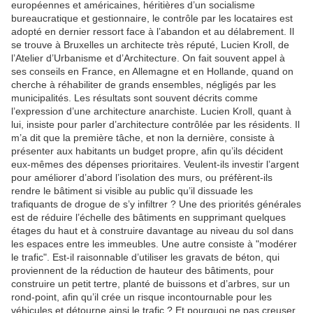
européennes et américaines, héritières d’un socialisme
bureaucratique et gestionnaire, le contrôle par les locataires est
adopté en dernier ressort face à l’abandon et au délabrement. Il
se trouve à Bruxelles un architecte très réputé, Lucien Kroll, de
l’Atelier d’Urbanisme et d’Architecture. On fait souvent appel à
ses conseils en France, en Allemagne et en Hollande, quand on
cherche à réhabiliter de grands ensembles, négligés par les
municipalités. Les résultats sont souvent décrits comme
l’expression d’une architecture anarchiste. Lucien Kroll, quant à
lui, insiste pour parler d’architecture contrôlée par les résidents. Il
m’a dit que la première tâche, et non la dernière, consiste à
présenter aux habitants un budget propre, afin qu’ils décident
eux-mêmes des dépenses prioritaires. Veulent-ils investir l’argent
pour améliorer d’abord l’isolation des murs, ou préfèrent-ils
rendre le bâtiment si visible au public qu’il dissuade les
trafiquants de drogue de s’y infiltrer ? Une des priorités générales
est de réduire l’échelle des bâtiments en supprimant quelques
étages du haut et à construire davantage au niveau du sol dans
les espaces entre les immeubles. Une autre consiste à "modérer
le trafic". Est-il raisonnable d’utiliser les gravats de béton, qui
proviennent de la réduction de hauteur des bâtiments, pour
construire un petit tertre, planté de buissons et d’arbres, sur un
rond-point, afin qu’il crée un risque incontournable pour les
véhicules et détourne ainsi le trafic ? Et pourquoi ne pas creuser