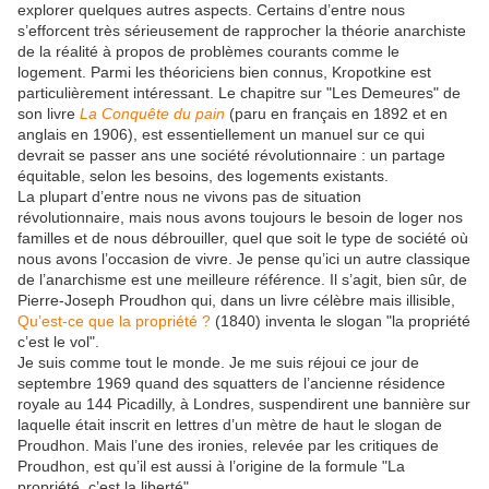
explorer quelques autres aspects. Certains d’entre nous
s’efforcent très sérieusement de rapprocher la théorie anarchiste
de la réalité à propos de problèmes courants comme le
logement. Parmi les théoriciens bien connus, Kropotkine est
particulièrement intéressant. Le chapitre sur "Les Demeures" de
son livre
La Conquête du pain
(paru en français en 1892 et en
anglais en 1906), est essentiellement un manuel sur ce qui
devrait se passer ans une société révolutionnaire : un partage
équitable, selon les besoins, des logements existants.
La plupart d’entre nous ne vivons pas de situation
révolutionnaire, mais nous avons toujours le besoin de loger nos
familles et de nous débrouiller, quel que soit le type de société où
nous avons l’occasion de vivre. Je pense qu’ici un autre classique
de l’anarchisme est une meilleure référence. Il s’agit, bien sûr, de
Pierre-Joseph Proudhon qui, dans un livre célèbre mais illisible,
Qu’est-ce que la propriété ?
(1840) inventa le slogan "la propriété
c’est le vol".
Je suis comme tout le monde. Je me suis réjoui ce jour de
septembre 1969 quand des squatters de l’ancienne résidence
royale au 144 Picadilly, à Londres, suspendirent une bannière sur
laquelle était inscrit en lettres d’un mètre de haut le slogan de
Proudhon. Mais l’une des ironies, relevée par les critiques de
Proudhon, est qu’il est aussi à l’origine de la formule "La
propriété, c’est la liberté".