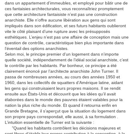
dans un appartement d’immeubles, et employé pour bâtir une de
ces fantaisies architecturales, vous reconnaîtriez promptement
que cette architecture fantaisiste n’est pas une construction
anarchiste. Elle n’offre aucune libération aux gens qui sont
impliqués dans son édification, et ses futurs habitants oublieront
vite le côté plaisant d’une rupture avec les présupposés
esthétiques. L’enjeu n’est pas une affaire de conception mais une
question de contrôle, caractéristique bien plus importante dans
l’éventail des options anarchistes.
Selon moi, le principe premier d’un logement dans n’importe
quelle société, indépendamment de l’idéal social anarchiste, c’est
le contrôle par les habitants. Par bonheur, ce principe a été
clairement énoncé par l’architecte anarchiste John Turner. Il
passa de nombreuses années, au cours des années 1950 et
1960, dans les collectifs de squatters d’Amérique latine, aidant
les gens qui construisaient leurs propres maisons. Il se rendit
ensuite aux États-Unis et découvrit que les idées qu’il avait
élaborées dans le monde des pauvres étaient valables pour la
nation la plus riche du monde. Et quand il retourna enfin en
Grande Bretagne, il s’aperçut que la situation du logement dans
son propre pays correspondait, elle aussi, à sa formulation .
L’intuition essentielle de Turner est la suivante :
"Quand les habitants contrôlent les décisions majeures et
sont libres d’établir leur propre contribution à la conception, à la