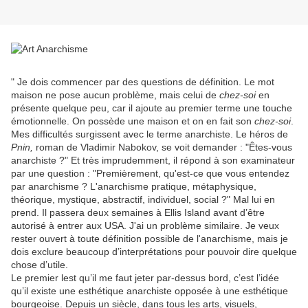
" Je dois commencer par des questions de définition. Le mot
maison ne pose aucun problème, mais celui de
chez-soi
en
présente quelque peu, car il ajoute au premier terme une touche
émotionnelle. On possède une maison et on en fait son
chez-soi
.
Mes difficultés surgissent avec le terme anarchiste. Le héros de
Pnin,
roman de Vladimir Nabokov, se voit demander : "Êtes-vous
anarchiste ?" Et très imprudemment, il répond à son examinateur
par une question : "Premièrement, qu'est-ce que vous entendez
par anarchisme ? L'anarchisme pratique, métaphysique,
théorique, mystique, abstractif, individuel, social ?" Mal lui en
prend. Il passera deux semaines à Ellis Island avant d’être
autorisé à entrer aux USA. J'ai un problème similaire. Je veux
rester ouvert à toute définition possible de l'anarchisme, mais je
dois exclure beaucoup d’interprétations pour pouvoir dire quelque
chose d’utile.
Le premier lest qu’il me faut jeter par-dessus bord, c’est l’idée
qu’il existe une esthétique anarchiste opposée à une esthétique
bourgeoise. Depuis un siècle, dans tous les arts, visuels,