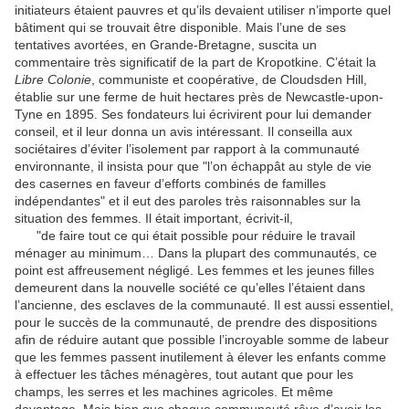
initiateurs étaient pauvres et qu’ils devaient utiliser n’importe quel
bâtiment qui se trouvait être disponible. Mais l’une de ses
tentatives avortées, en Grande-Bretagne, suscita un
commentaire très significatif de la part de Kropotkine. C’était la
Libre Colonie
, communiste et coopérative, de Cloudsden Hill,
établie sur une ferme de huit hectares près de Newcastle-upon-
Tyne en 1895. Ses fondateurs lui écrivirent pour lui demander
conseil, et il leur donna un avis intéressant. Il conseilla aux
sociétaires d’éviter l’isolement par rapport à la communauté
environnante, il insista pour que "l’on échappât au style de vie
des casernes en faveur d’efforts combinés de familles
indépendantes" et il eut des paroles très raisonnables sur la
situation des femmes. Il était important, écrivit-il,
"de faire tout ce qui était possible pour réduire le travail
ménager au minimum… Dans la plupart des communautés, ce
point est affreusement négligé. Les femmes et les jeunes filles
demeurent dans la nouvelle société ce qu’elles l’étaient dans
l’ancienne, des esclaves de la communauté. Il est aussi essentiel,
pour le succès de la communauté, de prendre des dispositions
afin de réduire autant que possible l’incroyable somme de labeur
que les femmes passent inutilement à élever les enfants comme
à effectuer les tâches ménagères, tout autant que pour les
champs, les serres et les machines agricoles. Et même