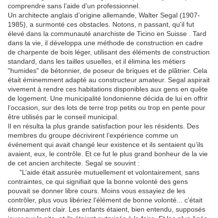
comprendre sans l’aide d’un professionnel.
Un architecte anglais d’origine allemande, Walter Segal (1907-
1985), a surmonté ces obstacles. Notons, n passant, qu’il fut
élevé dans la communauté anarchiste de Ticino en Suisse . Tard
dans la vie, il développa une méthode de construction en cadre
de charpente de bois léger, utilisant des éléments de construction
standard, dans les tailles usuelles, et il élimina les métiers
"humides" de bétonnier, de poseur de briques et de plâtrier. Cela
était éminemment adapté au constructeur amateur. Segal aspirait
vivement à rendre ces habitations disponibles aux gens en quête
de logement. Une municipalité londonienne décida de lui en offrir
l’occasion, sur des lots de terre trop petits ou trop en pente pour
être utilisés par le conseil municipal.
Il en résulta la plus grande satisfaction pour les résidents. Des
membres du groupe décrivirent l’expérience comme un
événement qui avait changé leur existence et ils sentaient qu’ils
avaient, eux, le contrôle. Et ce fut le plus grand bonheur de la vie
de cet ancien architecte. Segal se souvint :
"L’aide était assurée mutuellement et volontairement, sans
contraintes, ce qui signifiait que la bonne volonté des gens
pouvait se donner libre cours. Moins vous essayiez de les
contrôler, plus vous libériez l’élément de bonne volonté... c’était
étonnamment clair. Les enfants étaient, bien entendu, supposés