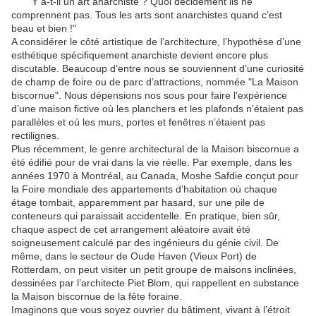
"Y a-t-il un art anarchiste ? Quoi décidément ils ne
comprennent pas. Tous les arts sont anarchistes quand c’est
beau et bien !"
A considérer le côté artistique de l’architecture, l’hypothèse d’une
esthétique spécifiquement anarchiste devient encore plus
discutable. Beaucoup d’entre nous se souviennent d’une curiosité
de champ de foire ou de parc d’attractions, nommée "La Maison
biscornue". Nous dépensions nos sous pour faire l’expérience
d’une maison fictive où les planchers et les plafonds n’étaient pas
parallèles et où les murs, portes et fenêtres n’étaient pas
rectilignes.
Plus récemment, le genre architectural de la Maison biscornue a
été édifié pour de vrai dans la vie réelle. Par exemple, dans les
années 1970 à Montréal, au Canada, Moshe Safdie conçut pour
la Foire mondiale des appartements d’habitation où chaque
étage tombait, apparemment par hasard, sur une pile de
conteneurs qui paraissait accidentelle. En pratique, bien sûr,
chaque aspect de cet arrangement aléatoire avait été
soigneusement calculé par des ingénieurs du génie civil. De
même, dans le secteur de Oude Haven (Vieux Port) de
Rotterdam, on peut visiter un petit groupe de maisons inclinées,
dessinées par l’architecte Piet Blom, qui rappellent en substance
la Maison biscornue de la fête foraine.
Imaginons que vous soyez ouvrier du bâtiment, vivant à l’étroit