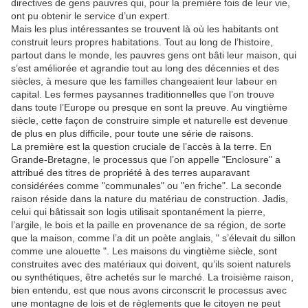
directives de gens pauvres qui, pour la première fois de leur vie,
ont pu obtenir le service d’un expert.
Mais les plus intéressantes se trouvent là où les habitants ont
construit leurs propres habitations. Tout au long de l’histoire,
partout dans le monde, les pauvres gens ont bâti leur maison, qui
s’est améliorée et agrandie tout au long des décennies et des
siècles, à mesure que les familles changeaient leur labeur en
capital. Les fermes paysannes traditionnelles que l’on trouve
dans toute l’Europe ou presque en sont la preuve. Au vingtième
siècle, cette façon de construire simple et naturelle est devenue
de plus en plus difficile, pour toute une série de raisons.
La première est la question cruciale de l’accès à la terre. En
Grande-Bretagne, le processus que l’on appelle "Enclosure" a
attribué des titres de propriété à des terres auparavant
considérées comme "communales" ou "en friche". La seconde
raison réside dans la nature du matériau de construction. Jadis,
celui qui bâtissait son logis utilisait spontanément la pierre,
l’argile, le bois et la paille en provenance de sa région, de sorte
que la maison, comme l’a dit un poète anglais, " s’élevait du sillon
comme une alouette ". Les maisons du vingtième siècle, sont
construites avec des matériaux qui doivent, qu’ils soient naturels
ou synthétiques, être achetés sur le marché. La troisième raison,
bien entendu, est que nous avons circonscrit le processus avec
une montagne de lois et de règlements que le citoyen ne peut