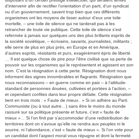
disposant d’un certain prestige intellectuel, qui seraient tentés
d’intervenir afin de rectifier l’orientation d’un parti, d’un syndicat
ou d’un gouvernement, savent trop bien que ces différents
organismes ont les moyens de tisser autour d’eux une toile
mortelle, – une toile de silence qui ne tarderait pas à les
retrancher de toute vie publique. Cette toile de silence s’est
refermée à jamais sur quelques uns des plus brillants esprits de
la société soviétique, – écrivains, savants, journalistes, militants ;
elle serre de plus en plus près, en Europe et en Amérique,
d’autres esprits, résistants et purs, exagérément épris de liberté
… Il est quelque chose de pire pour l’être civilisé que sa perte de
pouvoir sur les organismes qui le représentent et agissent en son
nom. C’est la résignation à cette perte. Résignation dont nous
informent des signes innombrables et flagrants. Résignation que
nous reconnaissons – en guerre comme en paix – à l’attitude-
standard de personnes douées, cultivées et portées à l’action, –
et cependant confites dans leur propre défaite. Cette résignation
tient en trois mots : « Faute de mieux.. » Si on adhère au Parti
Communiste (ou à tout autre…) sans être le moins du monde
rassuré sur sa politique présente et future, c’est « faute de
mieux »… Si l’on finit par s’accommoder d’une redistribution de
territoires dont on s’avoue qu’elle ne rendra aux peuples ni le
sourire, ni l’abondance, c’est « faute de mieux ». Si l’on vote pour
un candidat dont l’aspect moral vous répugne et dont la fermeté