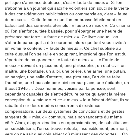
politique s’annonce douteuse, c’est « faute de mieux ». Si l’on
s’abonne à un journal qui sacrifie volontiers son souci de la vérité
à des considérations publicitaires ou commerciales, c’est « faute
de mieux »… Cette femme que l’on embrasse fébrilement en
bafouillant des serments éternels : « faute de mieux ». Ce cinéma
où l’on s’enfonce, tête baissée, pour s’épargner une heure de
présence sur terre : « faute de mieux ». Ce livre auquel l’on
s’attarde parce qu’il a été couronné, alors que tout vous invite à
en vomir le contenu : « faute de mieux ». Ce chef sublime au
culte duquel l’on se rallie en soupirant, imprégné que l’on est du
répertoire de sa grandeur : « faute de mieux »… « Faute de
mieux » devient un placement, une philosophie, un état civil, un
maître, une boutade, un alibi, une prière, une arme, une putain,
un sanglot, une salle d’attente, une pirouette, l’art de se faire
l’aumône, une boussole pour piétiner sur place, une épitaphe, un
8 août 1945 … Deux hommes, voisins par la pensée, sont
cependant capables de s’entredétruire parce qu’ayant la même
conception du « mieux » et ce « mieux » leur faisant défaut, ils se
rabattent sur deux modes concurrents d’existence
compensatoire, sur deux systèmes de convictions et de gestes
tangents du « mieux » commun, mais non tangents du même
côté. Alors, d’approximations en approximations, de substitutions
en substitutions, l’on se trouve refoulé, insensiblement, poliment,
vers on ne sait quel coin abject où mûrissent des cloportes… On