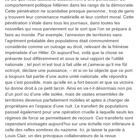
comportement politique hitlérien dans les rangs de la démocratie.
Cette pénétration ne scandalise presque personne ; trop de gens
y trouvent leur convenance matérielle et leur confort moral. Cette
pénétration s’étale dans tous les journaux, dans toutes les
nouvelles qui nous parviennent sur le sort que l’on se prépare à
faire au monde. Par exemple, l’annexion de territoires sans
l’agrément préalable des populations était communément
considérée comme un outrage au droit, relevant de la frénésie
impérialiste d’un Hitler. Or aujourd’hui, voilà que la chose se
présente tout différemment et sous le seul rapport de l’utilité
nationale ; tel port m’est tout à fait utile et j’aimerai qu’il me fût
octroyé, déclare une puissance, – et si on lui objecte que ce port
a toujours fait partie d’une autre unité nationale, elle répondra
que c’est possible, mais qu’elle en a fort besoin et que sa victoire
lui donne droit à ce petit larcin. Ainsi en va-t-il désormais non pis
d’un port ou d’une ville isolée, mais de vastes ensembles de
territoires devenus parfaitement mobiles et aptes à changer de
propriétaire en l’espace d’une nuit. Le transfert de populations
passait également pour une opération cruelle à laquelle seuls les
régimes de force se permettaient de recourir. Ces transferts sont
cependant envisagés aujourd’hui sur une échelle non inférieure à
celle des rafles sombres du nazisme. Ici, je laisse la parole à
Louis Clair, un des principaux collaborateurs de la revue