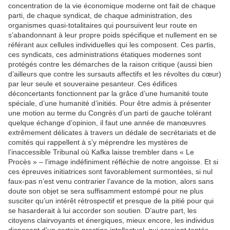
concentration de la vie économique moderne ont fait de chaque
parti, de chaque syndicat, de chaque administration, des
organismes quasi-totalitaires qui poursuivent leur route en
s’abandonnant à leur propre poids spécifique et nullement en se
référant aux cellules individuelles qui les composent. Ces partis,
ces syndicats, ces administrations étatiques modernes sont
protégés contre les démarches de la raison critique (aussi bien
d’ailleurs que contre les sursauts affectifs et les révoltes du cœur)
par leur seule et souveraine pesanteur. Ces édifices
déconcertants fonctionnent par la grâce d’une humanité toute
spéciale, d’une humanité d’initiés. Pour être admis à présenter
une motion au terme du Congrès d’un parti de gauche tolérant
quelque échange d’opinion, il faut une année de manœuvres
extrêmement délicates à travers un dédale de secrétariats et de
comités qui rappellent à s’y méprendre les mystères de
l’inaccessible Tribunal où Kafka laisse trembler dans « Le
Procès » – l’image indéfiniment réfléchie de notre angoisse. Et si
ces épreuves initiatrices sont favorablement surmontées, si nul
faux-pas n’est venu contrarier l’avance de la motion, alors sans
doute son objet se sera suffisamment estompé pour ne plus
susciter qu’un intérêt rétrospectif et presque de la pitié pour qui
se hasarderait à lui accorder son soutien. D’autre part, les
citoyens clairvoyants et énergiques, mieux encore, les individus