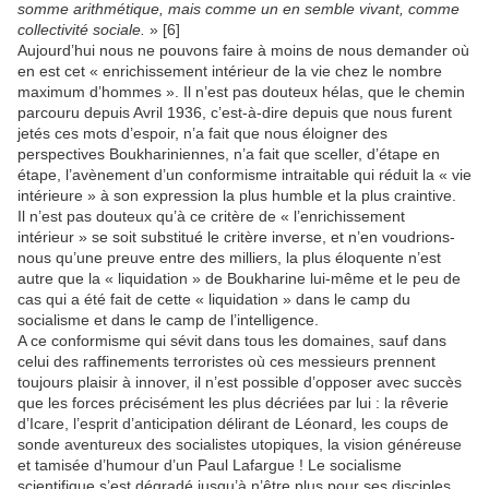
somme arithmétique, mais comme un en semble vivant, comme
collectivité sociale.
» [6]
Aujourd’hui nous ne pouvons faire à moins de nous demander où
en est cet « enrichissement intérieur de la vie chez le nombre
maximum d’hommes ». Il n’est pas douteux hélas, que le chemin
parcouru depuis Avril 1936, c’est-à-dire depuis que nous furent
jetés ces mots d’espoir, n’a fait que nous éloigner des
perspectives Boukhariniennes, n’a fait que sceller, d’étape en
étape, l’avènement d’un conformisme intraitable qui réduit la « vie
intérieure » à son expression la plus humble et la plus craintive.
Il n’est pas douteux qu’à ce critère de « l’enrichissement
intérieur » se soit substitué le critère inverse, et n’en voudrions-
nous qu’une preuve entre des milliers, la plus éloquente n’est
autre que la « liquidation » de Boukharine lui-même et le peu de
cas qui a été fait de cette « liquidation » dans le camp du
socialisme et dans le camp de l’intelligence.
A ce conformisme qui sévit dans tous les domaines, sauf dans
celui des raffinements terroristes où ces messieurs prennent
toujours plaisir à innover, il n’est possible d’opposer avec succès
que les forces précisément les plus décriées par lui : la rêverie
d’Icare, l’esprit d’anticipation délirant de Léonard, les coups de
sonde aventureux des socialistes utopiques, la vision généreuse
et tamisée d’humour d’un Paul Lafargue ! Le socialisme
scientifique s’est dégradé jusqu’à n’être plus pour ses disciples