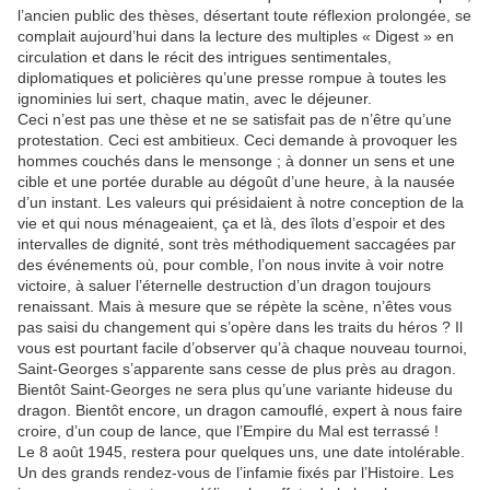
l’ancien public des thèses, désertant toute réflexion prolongée, se
complait aujourd’hui dans la lecture des multiples « Digest » en
circulation et dans le récit des intrigues sentimentales,
diplomatiques et policières qu’une presse rompue à toutes les
ignominies lui sert, chaque matin, avec le déjeuner.
Ceci n’est pas une thèse et ne se satisfait pas de n’être qu’une
protestation. Ceci est ambitieux. Ceci demande à provoquer les
hommes couchés dans le mensonge ; à donner un sens et une
cible et une portée durable au dégoût d’une heure, à la nausée
d’un instant. Les valeurs qui présidaient à notre conception de la
vie et qui nous ménageaient, ça et là, des îlots d’espoir et des
intervalles de dignité, sont très méthodiquement saccagées par
des événements où, pour comble, l’on nous invite à voir notre
victoire, à saluer l’éternelle destruction d’un dragon toujours
renaissant. Mais à mesure que se répète la scène, n’êtes vous
pas saisi du changement qui s’opère dans les traits du héros ? Il
vous est pourtant facile d’observer qu’à chaque nouveau tournoi,
Saint-Georges s’apparente sans cesse de plus près au dragon.
Bientôt Saint-Georges ne sera plus qu’une variante hideuse du
dragon. Bientôt encore, un dragon camouflé, expert à nous faire
croire, d’un coup de lance, que l’Empire du Mal est terrassé !
Le 8 août 1945, restera pour quelques uns, une date intolérable.
Un des grands rendez-vous de l’infamie fixés par l’Histoire. Les