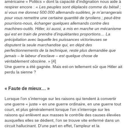
américaine « Politics » dont la capacité d’indignation nous aide à
respirer encore : «
Les peuples sont déplacés comme du bétail ;
si vous me donnez 500.000 allemands-sudètes, je m’arrangerais
pour vous remettre une certaine quantité de tyroliens ; peut-être
pourrions-nous, échanger quelques allemands contre des
machines-outils. Hitler, ici aussi, a mis en marche un mécanisme
qui est en train de prendre d’inquiétantes proportions… La
précipitation avec laquelle les puissances victorieuses se
disputent la seule marchandise qui, en dépit des
perfectionnements de la technique, reste plus demandée que
jamais – le labeur d’esclave – est quelque chose de
véritablement obscène.
» [4]
Une guerre a été gagnée. Mais est-on tellement sûr que Hitler ait
perdu la sienne ?
« Faute de mieux… »
Lorsque l’on s’interroge sur les raisons qui tendent à convertir
une guerre « juste » en une guerre ordinaire, en une guerre tout
court, et plus généralement lorsque l’on s’interroge sur les
raisons qui enlèvent aux masses le contrôle des causes élevées
auxquelles elles se dédient, l’on se trouve vite enfermé dans un
circuit hallucinant. D’une part en effet, l’ampleur et la