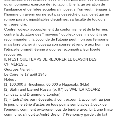
qu’un pompeux exercice de récitation. Une large aération de
l’ambiance et de l’idée sociales s’impose, si l’on veut ménager à
l’homme un avenir qui ne soit pas desséché d’avance et qui ne
rompe pas à d’injustifiables disciplines, sa faculté de toujours
entreprendre.
Contre l’odieux accouplement du conformisme et de la terreur,
contre la dictature des “ moyens “ oublieux des fins dont ils se
recommandent, la Joconde de l’utopie peut, non pas l’emporter,
mais faire planer à nouveau son sourire et rendre aux hommes
l’étincelle prométhéenne à quoi se reconnaîtra leur liberté
recouvrée.
IL N’EST QUE TEMPS DE REDORER LE BLASON DES
CHIMÈRES…
Georges Henein
,
Le Caire, le 17 août 1945
Notes :
[1] 100.000 à Hiroshima, 60.000 à Nagasaki. (Nde)
[2] Stalin and Eternel Russia (p. 87) by WALTER KOLARZ
(Lindsay and Drummond London).
[3] « Entraînés par nécessité, à contrecœur, à accomplir au jour
le jour, une série d’actes en tous points semblables à ceux de
l’ennemi, comment éviterons-nous de tendre avec lui à une limite
commune, s’inquiète André Breton ? Prenons-y garde : du fait