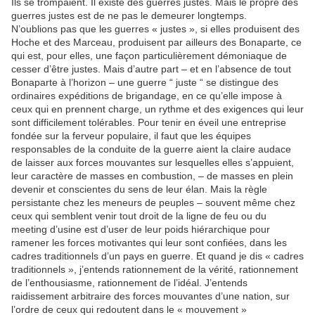
Ils se trompaient. Il existe des guerres justes. Mais le propre des
guerres justes est de ne pas le demeurer longtemps.
N’oublions pas que les guerres « justes », si elles produisent des
Hoche et des Marceau, produisent par ailleurs des Bonaparte, ce
qui est, pour elles, une façon particulièrement démoniaque de
cesser d’être justes. Mais d’autre part – et en l’absence de tout
Bonaparte à l’horizon – une guerre “ juste “ se distingue des
ordinaires expéditions de brigandage, en ce qu’elle impose à
ceux qui en prennent charge, un rythme et des exigences qui leur
sont difficilement tolérables. Pour tenir en éveil une entreprise
fondée sur la ferveur populaire, il faut que les équipes
responsables de la conduite de la guerre aient la claire audace
de laisser aux forces mouvantes sur lesquelles elles s’appuient,
leur caractère de masses en combustion, – de masses en plein
devenir et conscientes du sens de leur élan. Mais la règle
persistante chez les meneurs de peuples – souvent même chez
ceux qui semblent venir tout droit de la ligne de feu ou du
meeting d’usine est d’user de leur poids hiérarchique pour
ramener les forces motivantes qui leur sont confiées, dans les
cadres traditionnels d’un pays en guerre. Et quand je dis « cadres
traditionnels », j’entends rationnement de la vérité, rationnement
de l’enthousiasme, rationnement de l’idéal. J’entends
raidissement arbitraire des forces mouvantes d’une nation, sur
l’ordre de ceux qui redoutent dans le « mouvement »