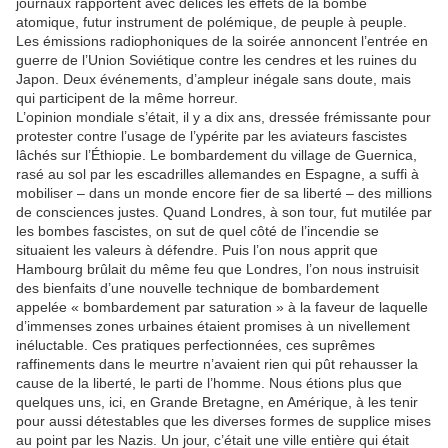
journaux rapportent avec délices les effets de la bombe
atomique, futur instrument de polémique, de peuple à peuple.
Les émissions radiophoniques de la soirée annoncent l’entrée en
guerre de l’Union Soviétique contre les cendres et les ruines du
Japon. Deux événements, d’ampleur inégale sans doute, mais
qui participent de la même horreur.
L’opinion mondiale s’était, il y a dix ans, dressée frémissante pour
protester contre l’usage de l’ypérite par les aviateurs fascistes
lâchés sur l’Éthiopie. Le bombardement du village de Guernica,
rasé au sol par les escadrilles allemandes en Espagne, a suffi à
mobiliser – dans un monde encore fier de sa liberté – des millions
de consciences justes. Quand Londres, à son tour, fut mutilée par
les bombes fascistes, on sut de quel côté de l’incendie se
situaient les valeurs à défendre. Puis l’on nous apprit que
Hambourg brûlait du même feu que Londres, l’on nous instruisit
des bienfaits d’une nouvelle technique de bombardement
appelée « bombardement par saturation » à la faveur de laquelle
d’immenses zones urbaines étaient promises à un nivellement
inéluctable. Ces pratiques perfectionnées, ces suprêmes
raffinements dans le meurtre n’avaient rien qui pût rehausser la
cause de la liberté, le parti de l’homme. Nous étions plus que
quelques uns, ici, en Grande Bretagne, en Amérique, à les tenir
pour aussi détestables que les diverses formes de supplice mises
au point par les Nazis. Un jour, c’était une ville entière qui était