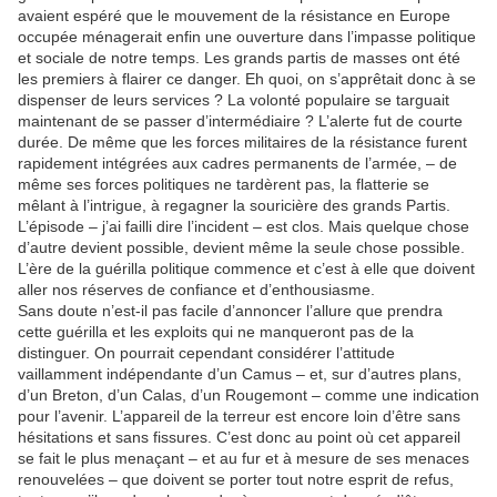
avaient espéré que le mouvement de la résistance en Europe
occupée ménagerait enfin une ouverture dans l’impasse politique
et sociale de notre temps. Les grands partis de masses ont été
les premiers à flairer ce danger. Eh quoi, on s’apprêtait donc à se
dispenser de leurs services ? La volonté populaire se targuait
maintenant de se passer d’intermédiaire ? L’alerte fut de courte
durée. De même que les forces militaires de la résistance furent
rapidement intégrées aux cadres permanents de l’armée, – de
même ses forces politiques ne tardèrent pas, la flatterie se
mêlant à l’intrigue, à regagner la souricière des grands Partis.
L’épisode – j’ai failli dire l’incident – est clos. Mais quelque chose
d’autre devient possible, devient même la seule chose possible.
L’ère de la guérilla politique commence et c’est à elle que doivent
aller nos réserves de confiance et d’enthousiasme.
Sans doute n’est-il pas facile d’annoncer l’allure que prendra
cette guérilla et les exploits qui ne manqueront pas de la
distinguer. On pourrait cependant considérer l’attitude
vaillamment indépendante d’un Camus – et, sur d’autres plans,
d’un Breton, d’un Calas, d’un Rougemont – comme une indication
pour l’avenir. L’appareil de la terreur est encore loin d’être sans
hésitations et sans fissures. C’est donc au point où cet appareil
se fait le plus menaçant – et au fur et à mesure de ses menaces
renouvelées – que doivent se porter tout notre esprit de refus,