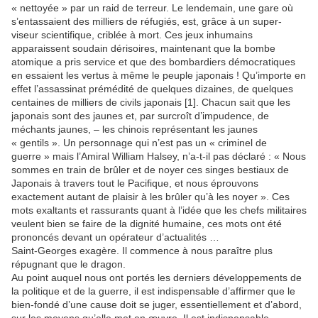
« nettoyée » par un raid de terreur. Le lendemain, une gare où
s’entassaient des milliers de réfugiés, est, grâce à un super-
viseur scientifique, criblée à mort. Ces jeux inhumains
apparaissent soudain dérisoires, maintenant que la bombe
atomique a pris service et que des bombardiers démocratiques
en essaient les vertus à même le peuple japonais ! Qu’importe en
effet l’assassinat prémédité de quelques dizaines, de quelques
centaines de milliers de civils japonais [1]. Chacun sait que les
japonais sont des jaunes et, par surcroît d’impudence, de
méchants jaunes, – les chinois représentant les jaunes
« gentils ». Un personnage qui n’est pas un « criminel de
guerre » mais l’Amiral William Halsey, n’a-t-il pas déclaré : « Nous
sommes en train de brûler et de noyer ces singes bestiaux de
Japonais à travers tout le Pacifique, et nous éprouvons
exactement autant de plaisir à les brûler qu’à les noyer ». Ces
mots exaltants et rassurants quant à l’idée que les chefs militaires
veulent bien se faire de la dignité humaine, ces mots ont été
prononcés devant un opérateur d’actualités …
Saint-Georges exagère. Il commence à nous paraître plus
répugnant que le dragon.
Au point auquel nous ont portés les derniers développements de
la politique et de la guerre, il est indispensable d’affirmer que le
bien-fondé d’une cause doit se juger, essentiellement et d’abord,
sur les moyens qu’elle met en œuvre. Il est indispensable