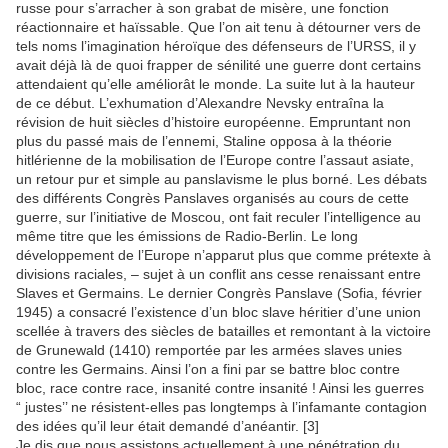
russe pour s’arracher à son grabat de misère, une fonction
réactionnaire et haïssable. Que l’on ait tenu à détourner vers de
tels noms l’imagination héroïque des défenseurs de l’URSS, il y
avait déjà là de quoi frapper de sénilité une guerre dont certains
attendaient qu’elle améliorât le monde. La suite lut à la hauteur
de ce début. L’exhumation d’Alexandre Nevsky entraîna la
révision de huit siècles d’histoire européenne. Empruntant non
plus du passé mais de l’ennemi, Staline opposa à la théorie
hitlérienne de la mobilisation de l’Europe contre l’assaut asiate,
un retour pur et simple au panslavisme le plus borné. Les débats
des différents Congrès Panslaves organisés au cours de cette
guerre, sur l’initiative de Moscou, ont fait reculer l’intelligence au
même titre que les émissions de Radio-Berlin. Le long
développement de l’Europe n’apparut plus que comme prétexte à
divisions raciales, – sujet à un conflit ans cesse renaissant entre
Slaves et Germains. Le dernier Congrès Panslave (Sofia, février
1945) a consacré l’existence d’un bloc slave héritier d’une union
scellée à travers des siècles de batailles et remontant à la victoire
de Grunewald (1410) remportée par les armées slaves unies
contre les Germains. Ainsi l’on a fini par se battre bloc contre
bloc, race contre race, insanité contre insanité ! Ainsi les guerres
“ justes’’ ne résistent-elles pas longtemps à l’infamante contagion
des idées qu’il leur était demandé d’anéantir. [3]
Je dis que nous assistons actuellement à une pénétration du