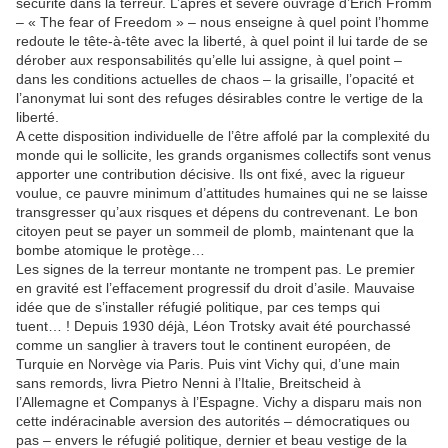
sécurité dans la terreur. L’âpres et sévère ouvrage d’Erich Fromm
– « The fear of Freedom » – nous enseigne à quel point l’homme
redoute le tête-à-tête avec la liberté, à quel point il lui tarde de se
dérober aux responsabilités qu’elle lui assigne, à quel point –
dans les conditions actuelles de chaos – la grisaille, l’opacité et
l’anonymat lui sont des refuges désirables contre le vertige de la
liberté.
A cette disposition individuelle de l’être affolé par la complexité du
monde qui le sollicite, les grands organismes collectifs sont venus
apporter une contribution décisive. Ils ont fixé, avec la rigueur
voulue, ce pauvre minimum d’attitudes humaines qui ne se laisse
transgresser qu’aux risques et dépens du contrevenant. Le bon
citoyen peut se payer un sommeil de plomb, maintenant que la
bombe atomique le protège…
Les signes de la terreur montante ne trompent pas. Le premier
en gravité est l’effacement progressif du droit d’asile. Mauvaise
idée que de s’installer réfugié politique, par ces temps qui
tuent… ! Depuis 1930 déjà, Léon Trotsky avait été pourchassé
comme un sanglier à travers tout le continent européen, de
Turquie en Norvège via Paris. Puis vint Vichy qui, d’une main
sans remords, livra Pietro Nenni à l’Italie, Breitscheid à
l’Allemagne et Companys à l’Espagne. Vichy a disparu mais non
cette indéracinable aversion des autorités – démocratiques ou
pas – envers le réfugié politique, dernier et beau vestige de la