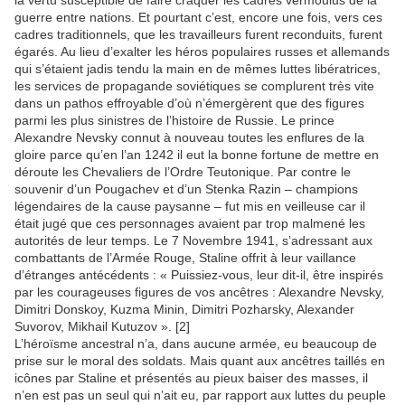
guerre entre nations. Et pourtant c’est, encore une fois, vers ces
cadres traditionnels, que les travailleurs furent reconduits, furent
égarés. Au lieu d’exalter les héros populaires russes et allemands
qui s’étaient jadis tendu la main en de mêmes luttes libératrices,
les services de propagande soviétiques se complurent très vite
dans un pathos effroyable d’où n’émergèrent que des figures
parmi les plus sinistres de l’histoire de Russie. Le prince
Alexandre Nevsky connut à nouveau toutes les enflures de la
gloire parce qu’en l’an 1242 il eut la bonne fortune de mettre en
déroute les Chevaliers de l’Ordre Teutonique. Par contre le
souvenir d’un Pougachev et d’un Stenka Razin – champions
légendaires de la cause paysanne – fut mis en veilleuse car il
était jugé que ces personnages avaient par trop malmené les
autorités de leur temps. Le 7 Novembre 1941, s’adressant aux
combattants de l’Armée Rouge, Staline offrit à leur vaillance
d’étranges antécédents : « Puissiez-vous, leur dit-il, être inspirés
par les courageuses figures de vos ancêtres : Alexandre Nevsky,
Dimitri Donskoy, Kuzma Minin, Dimitri Pozharsky, Alexander
Suvorov, Mikhail Kutuzov ». [2]
L’héroïsme ancestral n’a, dans aucune armée, eu beaucoup de
prise sur le moral des soldats. Mais quant aux ancêtres taillés en
icônes par Staline et présentés au pieux baiser des masses, il
n’en est pas un seul qui n’ait eu, par rapport aux luttes du peuple