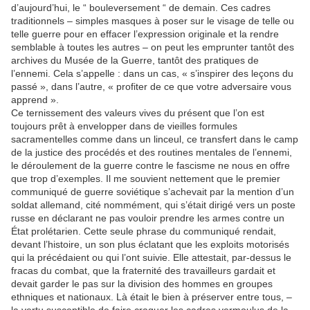
d’aujourd’hui, le “ bouleversement “ de demain. Ces cadres
traditionnels – simples masques à poser sur le visage de telle ou
telle guerre pour en effacer l’expression originale et la rendre
semblable à toutes les autres – on peut les emprunter tantôt des
archives du Musée de la Guerre, tantôt des pratiques de
l’ennemi. Cela s’appelle : dans un cas, « s’inspirer des leçons du
passé », dans l’autre, « profiter de ce que votre adversaire vous
apprend ».
Ce ternissement des valeurs vives du présent que l’on est
toujours prêt à envelopper dans de vieilles formules
sacramentelles comme dans un linceul, ce transfert dans le camp
de la justice des procédés et des routines mentales de l’ennemi,
le déroulement de la guerre contre le fascisme ne nous en offre
que trop d’exemples. Il me souvient nettement que le premier
communiqué de guerre soviétique s’achevait par la mention d’un
soldat allemand, cité nommément, qui s’était dirigé vers un poste
russe en déclarant ne pas vouloir prendre les armes contre un
État prolétarien. Cette seule phrase du communiqué rendait,
devant l’histoire, un son plus éclatant que les exploits motorisés
qui la précédaient ou qui l’ont suivie. Elle attestait, par-dessus le
fracas du combat, que la fraternité des travailleurs gardait et
devait garder le pas sur la division des hommes en groupes
ethniques et nationaux. Là était le bien à préserver entre tous, –
la vertu susceptible de faire craquer les cadres vermoulus de la