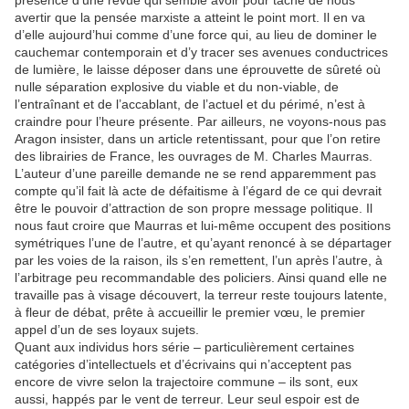
présence d’une revue qui semble avoir pour tâche de nous
avertir que la pensée marxiste a atteint le point mort. Il en va
d’elle aujourd’hui comme d’une force qui, au lieu de dominer le
cauchemar contemporain et d’y tracer ses avenues conductrices
de lumière, le laisse déposer dans une éprouvette de sûreté où
nulle séparation explosive du viable et du non-viable, de
l’entraînant et de l’accablant, de l’actuel et du périmé, n’est à
craindre pour l’heure présente. Par ailleurs, ne voyons-nous pas
Aragon insister, dans un article retentissant, pour que l’on retire
des librairies de France, les ouvrages de M. Charles Maurras.
L’auteur d’une pareille demande ne se rend apparemment pas
compte qu’il fait là acte de défaitisme à l’égard de ce qui devrait
être le pouvoir d’attraction de son propre message politique. Il
nous faut croire que Maurras et lui-même occupent des positions
symétriques l’une de l’autre, et qu’ayant renoncé à se départager
par les voies de la raison, ils s’en remettent, l’un après l’autre, à
l’arbitrage peu recommandable des policiers. Ainsi quand elle ne
travaille pas à visage découvert, la terreur reste toujours latente,
à fleur de débat, prête à accueillir le premier vœu, le premier
appel d’un de ses loyaux sujets.
Quant aux individus hors série – particulièrement certaines
catégories d’intellectuels et d’écrivains qui n’acceptent pas
encore de vivre selon la trajectoire commune – ils sont, eux
aussi, happés par le vent de terreur. Leur seul espoir est de