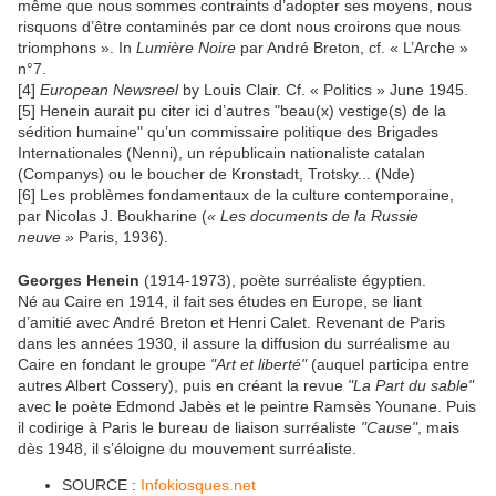
même que nous sommes contraints d’adopter ses moyens, nous
risquons d’être contaminés par ce dont nous croirons que nous
triomphons ». In
Lumière Noire
par André Breton, cf. « L’Arche »
n°7.
[4]
European Newsreel
by Louis Clair. Cf. « Politics » June 1945.
[5] Henein aurait pu citer ici d’autres "beau(x) vestige(s) de la
sédition humaine" qu’un commissaire politique des Brigades
Internationales (Nenni), un républicain nationaliste catalan
(Companys) ou le boucher de Kronstadt, Trotsky... (Nde)
[6] Les problèmes fondamentaux de la culture contemporaine,
par Nicolas J. Boukharine (
« Les documents de la Russie
neuve »
Paris, 1936).
Georges Henein
(1914-1973), poète surréaliste égyptien.
Né au Caire en 1914, il fait ses études en Europe, se liant
d’amitié avec André Breton et Henri Calet. Revenant de Paris
dans les années 1930, il assure la diffusion du surréalisme au
Caire en fondant le groupe
"Art et liberté"
(auquel participa entre
autres Albert Cossery), puis en créant la revue
"La Part du sable"
avec le poète Edmond Jabès et le peintre Ramsès Younane. Puis
il codirige à Paris le bureau de liaison surréaliste
"Cause"
, mais
dès 1948, il s’éloigne du mouvement surréaliste.
SOURCE :
Infokiosques.net