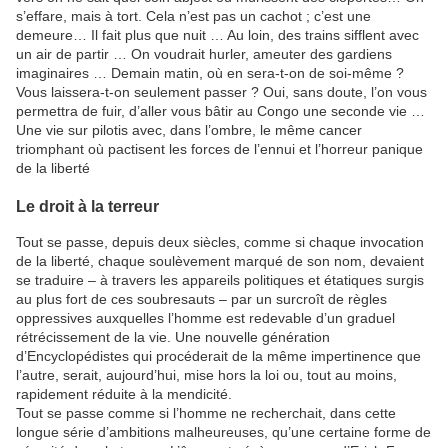
s’effare, mais à tort. Cela n’est pas un cachot ; c’est une
demeure… Il fait plus que nuit … Au loin, des trains sifflent avec
un air de partir … On voudrait hurler, ameuter des gardiens
imaginaires … Demain matin, où en sera-t-on de soi-même ?
Vous laissera-t-on seulement passer ? Oui, sans doute, l’on vous
permettra de fuir, d’aller vous bâtir au Congo une seconde vie …
Une vie sur pilotis avec, dans l’ombre, le même cancer
triomphant où pactisent les forces de l’ennui et l’horreur panique
de la liberté
Le droit à la terreur
Tout se passe, depuis deux siècles, comme si chaque invocation
de la liberté, chaque soulèvement marqué de son nom, devaient
se traduire – à travers les appareils politiques et étatiques surgis
au plus fort de ces soubresauts – par un surcroît de règles
oppressives auxquelles l’homme est redevable d’un graduel
rétrécissement de la vie. Une nouvelle génération
d’Encyclopédistes qui procéderait de la même impertinence que
l’autre, serait, aujourd’hui, mise hors la loi ou, tout au moins,
rapidement réduite à la mendicité.
Tout se passe comme si l’homme ne recherchait, dans cette
longue série d’ambitions malheureuses, qu’une certaine forme de