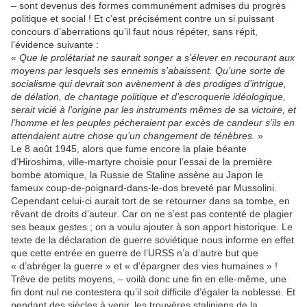
– sont devenus des formes communément admises du progrès
politique et social ! Et c’est précisément contre un si puissant
concours d’aberrations qu’il faut nous répéter, sans répit,
l’évidence suivante :
«
Que le prolétariat ne saurait songer a s’élever en recourant aux
moyens par lesquels ses ennemis s’abaissent. Qu’une sorte de
socialisme qui devrait son avènement à des prodiges d’intrigue,
de délation, de chantage politique et d’escroquerie idéologique,
serait vicié à l’origine par les instruments mêmes de sa victoire, et
l’homme et les peuples pécheraient par excès de candeur s’ils en
attendaient autre chose qu’un changement de ténèbres.
»
Le 8 août 1945, alors que fume encore la plaie béante
d’Hiroshima, ville-martyre choisie pour l’essai de la première
bombe atomique, la Russie de Staline assène au Japon le
fameux coup-de-poignard-dans-le-dos breveté par Mussolini.
Cependant celui-ci aurait tort de se retourner dans sa tombe, en
rêvant de droits d’auteur. Car on ne s’est pas contenté de plagier
ses beaux gestes ; on a voulu ajouter à son apport historique. Le
texte de la déclaration de guerre soviétique nous informe en effet
que cette entrée en guerre de l’URSS n’a d’autre but que
« d’abréger la guerre » et « d’épargner des vies humaines » !
Trêve de petits moyens, – voilà donc une fin en elle-même, une
fin dont nul ne contestera qu’il soit difficile d’égaler la noblesse. Et
pendant des siècles à venir, les trouvères staliniens de la