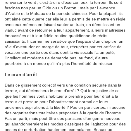
renverser le vent ; c’est-à-dire d’exercer, eux, la terreur. Ils sont
fascinés non par un Gide ou un Breton ; mais par Lawrence
d’Arabie et le Malraux de la période chinoise. Pour la plupart, ils
ont aimé cette guerre car elle leur a permis de se mettre en règle
avec eux-mêmes en faisant sauter un train, en démolissant un
viaduc avant de retourner à leur appartement, à leurs maîtresses
émoussées et à leur fidèle routine quotidienne de récits
saisissants. Incarner, ne serait-ce que l’espace d’un chapitre, un
rôle d’aventurier en marge de tout, récupérer par cet artifice de
vocation une partie des élans dont la vie sociale l’a amputé,
l’intellectuel moderne rie demande pas, au fond, d’autre
pourboire à un monde qu’il n’a plus l’honnêteté de récuser.
Le cran d’arrêt
Dans ce glissement collectif vers une condition sécurité dans la
terreur, qui déclenchera le cran d’arrêt ? Qui fera justice de ce
que les hommes vont s’habituer à prendre pour leur droit à la
terreur et presque pour l’aboutissement normal de leurs
anciennes aspirations à la liberté ? Pas un parti certes, ni aucune
des organisations totalitaires préposées à la garde de l’homme.
Pas un parti, mais peut-être des partisans d’un genre nouveau
qui abandonneraient les modes classiques de l’agitation pour des
gestes de perturbation hautement exemplaires. Beaucoup