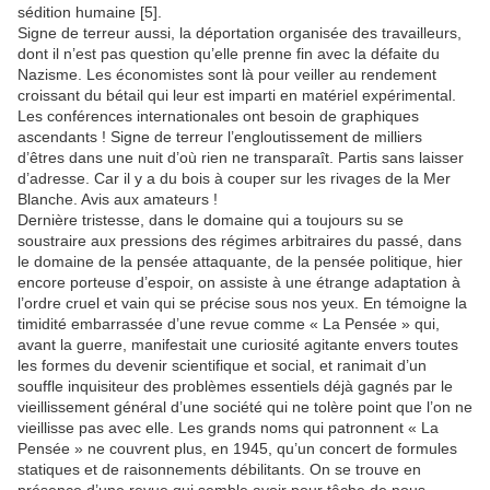
sédition humaine [5].
Signe de terreur aussi, la déportation organisée des travailleurs,
dont il n’est pas question qu’elle prenne fin avec la défaite du
Nazisme. Les économistes sont là pour veiller au rendement
croissant du bétail qui leur est imparti en matériel expérimental.
Les conférences internationales ont besoin de graphiques
ascendants ! Signe de terreur l’engloutissement de milliers
d’êtres dans une nuit d’où rien ne transparaît. Partis sans laisser
d’adresse. Car il y a du bois à couper sur les rivages de la Mer
Blanche. Avis aux amateurs !
Dernière tristesse, dans le domaine qui a toujours su se
soustraire aux pressions des régimes arbitraires du passé, dans
le domaine de la pensée attaquante, de la pensée politique, hier
encore porteuse d’espoir, on assiste à une étrange adaptation à
l’ordre cruel et vain qui se précise sous nos yeux. En témoigne la
timidité embarrassée d’une revue comme « La Pensée » qui,
avant la guerre, manifestait une curiosité agitante envers toutes
les formes du devenir scientifique et social, et ranimait d’un
souffle inquisiteur des problèmes essentiels déjà gagnés par le
vieillissement général d’une société qui ne tolère point que l’on ne
vieillisse pas avec elle. Les grands noms qui patronnent « La
Pensée » ne couvrent plus, en 1945, qu’un concert de formules
statiques et de raisonnements débilitants. On se trouve en