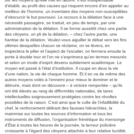
d’établir, au profit des causes qui risquent encore d’en appeler au
meilleur de l’homme, un inventaire des moyens non-susceptibles
d’obscurcir le but poursuivi. Le recours à la délation face à une
nécessité passagère, se traduit, en peu de temps, par une
administration de la délation. Il se forme aussitôt chez une partie
des citoyens, un pli de la délation, – chez l’autre partie, une
hantise de la délation. Voulez-vous aiguiller le débat vers les fins
ultimes desquelles chacun se réclame, on se lèvera, en
inspectera le pilier et l’aspect de l’escalier, on fermera ensuite la
porte à double tour et l’on ne s’exprimera qu’en termes mesurés
et selon un mode d’esprit devenu subitement académique. Le
moyen est passé à l’état d’institution. Il coupe en deux la vie
d’une nation, la vie de chaque homme. Et il en va de même des
autres moyens volés à l’ennemi pour mieux le dominer et le
détruire, mais dont on découvre – à victoire remportée – qu’ils
ont été élevés au rang de difformités nationales, de tares
intellectuelles soigneusement protégées contre les révoltes
possibles de la raison. C’est ainsi que le culte de l’infaillibilité du
chef, le renforcement délirant des fausses hiérarchies, la
mainmise sur toutes les sources d’information et tous les
instruments de diffusion, l’organisation frénétique du mensonge
d’État à toutes les heures de la journée, la terreur policière
croissante à l’égard des citoyens attachés à leur relative lucidité,