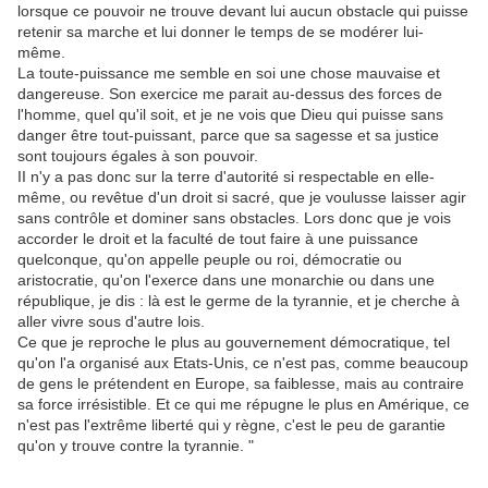
lorsque ce pouvoir ne trouve devant lui aucun obstacle qui puisse
retenir sa marche et lui donner le temps de se modérer lui-
même.
La toute-puissance me semble en soi une chose mauvaise et
dangereuse. Son exercice me parait au-dessus des forces de
l'homme, quel qu'il soit, et je ne vois que Dieu qui puisse sans
danger être tout-puissant, parce que sa sagesse et sa justice
sont toujours égales à son pouvoir.
II n'y a pas donc sur la terre d'autorité si respectable en elle-
même, ou revêtue d'un droit si sacré, que je voulusse laisser agir
sans contrôle et dominer sans obstacles. Lors donc que je vois
accorder le droit et la faculté de tout faire à une puissance
quelconque, qu'on appelle peuple ou roi, démocratie ou
aristocratie, qu'on l'exerce dans une monarchie ou dans une
république, je dis : là est le germe de la tyrannie, et je cherche à
aller vivre sous d'autre lois.
Ce que je reproche le plus au gouvernement démocratique, tel
qu'on l'a organisé aux Etats-Unis, ce n'est pas, comme beaucoup
de gens le prétendent en Europe, sa faiblesse, mais au contraire
sa force irrésistible. Et ce qui me répugne le plus en Amérique, ce
n'est pas l'extrême liberté qui y règne, c'est le peu de garantie
qu'on y trouve contre la tyrannie. "