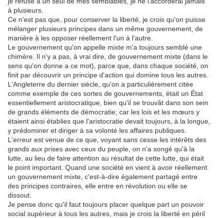
je refuse à un seul de mes semblables, je ne l'accorderai jamais
à plusieurs.
Ce n'est pas que, pour conserver la liberté, je crois qu'on puisse
mélanger plusieurs principes dans un même gouvernement, de
manière à les opposer réellement l'un à l'autre.
Le gouvernement qu'on appelle mixte m'a toujours semblé une
chimère. Il n'y a pas, à vrai dire, de gouvernement mixte (dans le
sens qu'on donne a ce mot), parce que, dans chaque société, on
finit par découvrir un principe d'action qui domine tous les autres.
L'Angleterre du dernier siècle, qu'on a particulièrement citée
comme exemple de ces sortes de gouvernements, était un État
essentiellement aristocratique, bien qu'il se trouvât dans son sein
de grands éléments de démocratie; car les lois et les
mœurs
y
étaient ainsi établies que l'aristocratie devait toujours, à la longue,
y prédominer et diriger à sa volonté les affaires publiques.
L'erreur est venue de ce que, voyant sans cesse les intérêts des
grands aux prises avec ceux du peuple, on n'a songé qu'à la
lutte, au lieu de faire attention au résultat de cette lutte, qui était
le point important. Quand une société en vient à avoir réellement
un gouvernement mixte, c'est-à-dire également partagé entre
des principes contraires, elle entre en révolution ou elle se
dissout.
Je pense donc qu'il faut toujours placer quelque part un pouvoir
social supérieur à tous les autres, mais je crois la liberté en péril