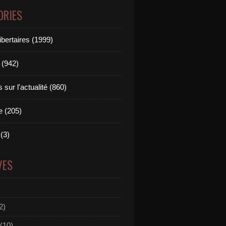
ORIES
ibertaires (1999)
 (942)
sur l'actualité (860)
e (205)
(3)
VES
2)
(10)