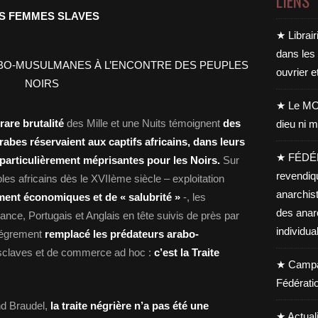
LIENS
S FEMMES SLAVES
★ Librair
dans les
ouvrier e
★ Le MO
rare brutalité
des Mille et une Nuits témoignent
des
dieu ni m
abes réservaient aux captifs africains, dans leurs
★ FÉDÉ
t particulièrement méprisantes pour les Noirs.
Sur
revendiq
les africains dès le XVIIème siècle – exploitation
anarchis
ement économiques et de
« salubrité »
-, les
des anar
nce, Portugais et Anglais en tête suivis de près par
individua
llégrement
remplacé les prédateurs arabo-
esclaves et de commerce ad hoc :
c’est la Traite
★ Campag
Fédérati
nd Braudel,
la traite négrière n’a pas été une
★ Actual