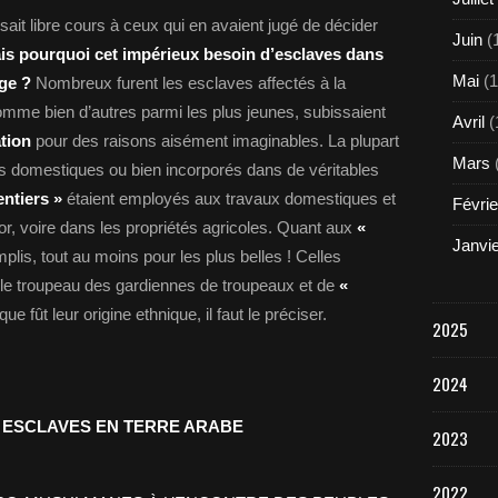
ssait libre cours à ceux qui en avaient jugé de décider
Juin
(
is pourquoi cet impérieux besoin d’esclaves dans
Mai
(1
ge ?
Nombreux furent les esclaves affectés à la
mme bien d’autres parmi les plus jeunes, subissaient
Avril
(
ation
pour des raisons aisément imaginables. La plupart
Mars
s domestiques ou bien incorporés dans de véritables
entiers »
étaient employés aux travaux domestiques et
Févrie
’or, voire dans les propriétés agricoles. Quant aux
«
Janvi
plis, tout au moins pour les plus belles ! Celles
le troupeau des gardiennes de troupeaux et de
«
que fût leur origine ethnique, il faut le préciser.
2025
2024
 ESCLAVES EN TERRE ARABE
2023
2022