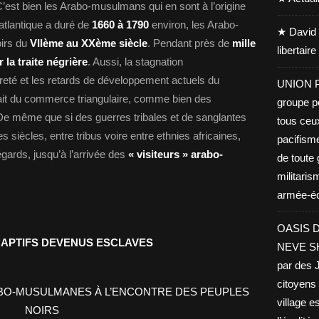
C’est bien les Arabo-musulmans qui en sont à l’origine
e atlantique a duré de
1660 à 1790
environ, les Arabo-
★ David 
oirs du
VIIème au XXème
siècle
. Pendant près de
mille
libertair
r la traite négrière
. Aussi, la stagnation
reté et les retards de développement actuels du
UNION PA
 fait du commerce triangulaire, comme bien des
groupe po
. De même que si des guerres tribales et de sanglantes
tous ceu
es siècles, entre tribus voire entre ethnies africaines,
pacifisme
égards, jusqu’à l’arrivée des
« visiteurs » arabo-
de toute 
militaris
armée-éco
OASIS D
CAPTIFS DEVENUS ESCLAVES
NEVE SHA
par des J
citoyens 
village es