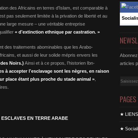
ation des Africains en terres d’Islam, est comparable à
est pas seulement limitée à la privation de liberté et au
Sociali
s une large mesure – une véritable entreprise
ualifier
« d’extinction ethnique par castration. »
NEWSL
nent des traitements abominables que les Arabo-
icains, et aussi de leur solide mépris envers les
Abonnez-
 des Noirs.)
Ainsi et à ce propos, l’historien Ibn-
articles 
es à accepter l’esclavage sont les nègres, en raison
eur place étant plus proche du stade animal »
,
Email
res.
PAGES
★ LIEN
 ESCLAVES EN TERRE ARABE
★ Sociali