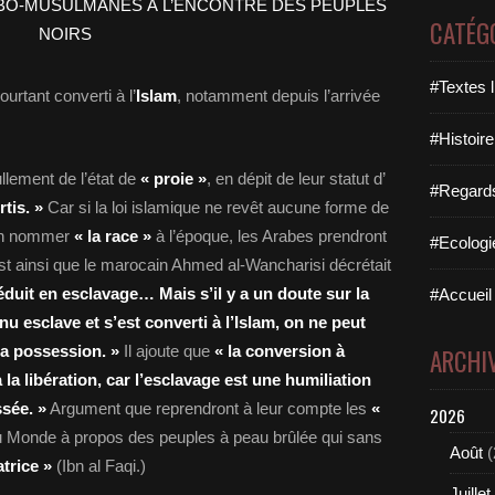
CATÉG
#Textes l
urtant converti à l’
Islam
, notamment depuis l’arrivée
#Histoire
llement de l’état de
« proie »
, en dépit de leur statut d’
#Regards 
tis. »
Car si la loi islamique ne revêt aucune forme de
bien nommer
« la race »
à l’époque, les Arabes prendront
#Ecologi
’est ainsi que le marocain Ahmed al-Wancharisi décrétait
éduit en esclavage… Mais s’il y a un doute sur la
#Accueil 
u esclave et s’est converti à l’Islam, on ne peut
sa possession. »
Il ajoute que
« la conversion à
ARCHI
 la libération, car l’esclavage est une humiliation
sée. »
Argument que reprendront à leur compte les
«
2026
 Monde à propos des peuples à peau brûlée qui sans
Août
(
atrice »
(Ibn al Faqi.)
Juillet