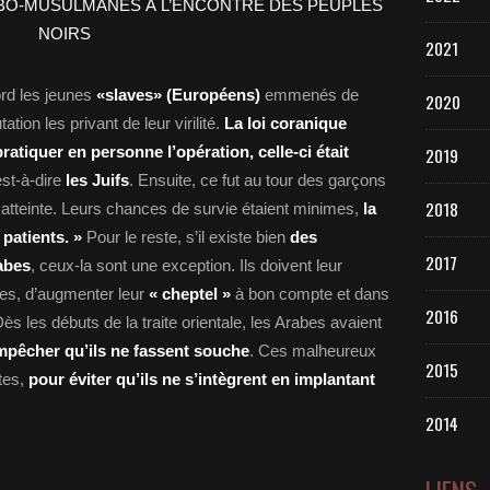
2021
bord les jeunes
«slaves» (Européens)
emmenés de
2020
tion les privant de leur virilité.
La loi coranique
ratiquer en personne l’opération, celle-ci était
2019
st-à-dire
les Juifs
. Ensuite, ce fut au tour des garçons
2018
atteinte. Leurs chances de survie étaient minimes,
la
 patients. »
Pour le reste, s’il existe bien
des
2017
abes
, ceux-la sont une exception. Ils doivent leur
es, d’augmenter leur
« cheptel »
à bon compte et dans
2016
ès les débuts de la traite orientale, les Arabes avaient
empêcher qu’ils ne fassent souche
. Ces malheureux
2015
ntes,
pour éviter qu’ils ne s’intègrent en implantant
2014