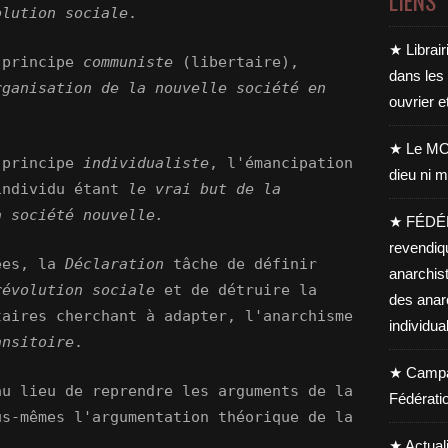
LIENS
olution sociale
.
★ Librair
 principe
communiste
(libertaire),
dans les
rganisation de la nouvelle société en
ouvrier e
★ Le MO
 principe
individualiste
, l'émancipation
dieu ni m
individu étant
le vrai but de la
a société nouvelle.
★ FÉDÉ
revendiq
dées, la
Déclaration
tâche de définir
anarchis
révolution sociale
et de détruire la
des anar
taires cherchant à adapter, l'anarchisme
individua
ansitoire
.
★ Campag
au lieu de reprendre les arguments de la
Fédérati
us-mêmes l'argumentation théorique de la
★ Actual