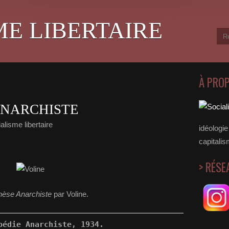
ME LIBERTAIRE
À PRO
ANARCHISTE
alisme libertaire
idéologie 
capitalis
> RÉSE
hèse Anarchiste
par Voline.
pédie Anarchiste, 1934.