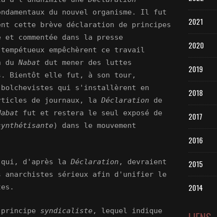
ondamentaux du nouvel organisme. Il fut
2021
ent cette brève déclaration de principes
e et commentée dans la presse
2020
 tempétueux empêchèrent ce travail
on du
Nabat
dut mener des luttes
2019
s. Bientôt elle fut, à son tour,
bolchevistes qui s'installèrent en
2018
rticles de journaux, la
Déclaration
de
Nabat
fut et restera le seul exposé de
2017
synthétisante
) dans le mouvement
2016
 qui, d'après la
Déclaration
, devraient
2015
s anarchistes sérieux afin d'unifier le
2014
tes.
 principe
syndicaliste
, lequel indique