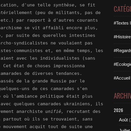
ication, d'une telle
synthèse
, se fit
CATÉG
atériellement (peu de militants, pas de
 etc.) par rapport à d'autres courants
#Textes l
narchisme se vit affaibli encore plus,
e, par suite des querelles intestines
#Histoire
archo-syndicalistes ne voulaient pas
#Regards 
istes-communistes et, en même temps, les
taient avec les individualistes (sans
#Ecologi
. Cet état de choses impressionna
camarades de diverses tendances.
#Accueil 
hassés de la grande Russie par le
quelques-uns de ces camarades s'en
ARCHI
e où l'ambiance politique était plus
 avec quelques camarades ukrainiens, ils
2026
vement anarchiste
unifié,
recrutant des
s partout où ils se trouvaient,
sans
Août
(
e mouvement acquit tout de suite une
Juillet