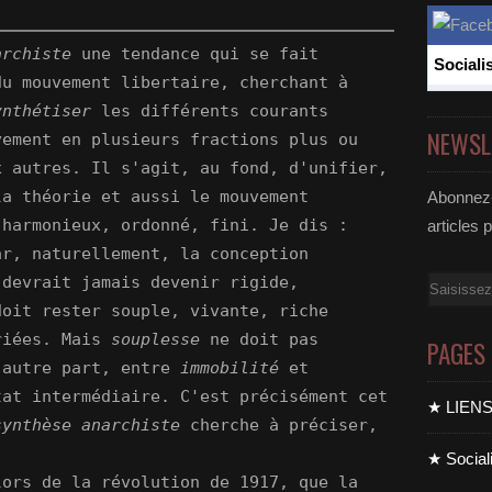
archiste
une tendance qui se fait
Sociali
du mouvement libertaire, cherchant à
ynthétiser
les différents courants
NEWSL
vement en plusieurs fractions plus ou
x autres. Il s'agit, au fond, d'unifier,
la théorie et aussi le mouvement
Abonnez-
 harmonieux, ordonné, fini. Je dis :
articles 
r, naturellement, la conception
 devrait jamais devenir rigide,
Email
doit rester souple, vivante, riche
riées. Mais
souplesse
ne doit pas
PAGES
'autre part, entre
immobilité
et
tat intermédiaire. C'est précisément cet
★ LIEN
synthèse anarchiste
cherche à préciser,
★ Sociali
lors de la révolution de 1917, que la