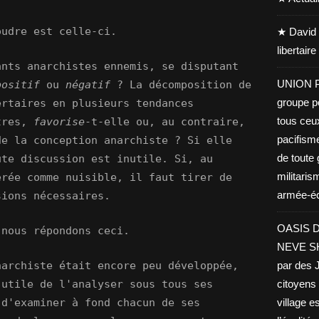
oudre est celle-ci.
★ David 
libertair
ants anarchistes ennemis, se disputant
UNION PA
positif
ou
négatif
? La décomposition de
groupe po
ertaires en plusieurs tendances
tous ceu
utres,
favorise
-t-elle ou, au contraire,
pacifisme
de la conception anarchiste ? Si elle
de toute 
ute discussion est inutile. Si, au
militaris
érée comme nuisible, il faut tirer de
armée-éco
sions nécessaires.
OASIS D
 nous répondons ceci.
NEVE SHA
par des J
narchiste était encore peu développée,
citoyens 
 utile de l'analyser sous tous ses
village es
 d'examiner à fond chacun de ses