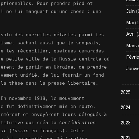
eptionnelles. Pour prendre pied et
Juin
(
il ne lui manquait qu'une chose : une
Mai
(1
Avril
(
ésolu des querelles néfastes parmi les
hisme, sachant aussi que je songeais,
Mars
de les réconcilier, quelques camarades
Févrie
ne petite ville de la Russie centrale où
sèrent de partir en Ukraine, de prendre
Janvi
uvement unifié, de lui fournir un fond
 la thèse dans la presse libertaire.
2025
 En novembre 1918, le mouvement
2024
ne fut définitivement mis en route.
ormèrent et envoyèrent leurs délégués à
2023
stitutive qui créa la
Confédération
bat
(
Tocsin
en français). Cette
2022
ta à l'unanimité une
Déclaration