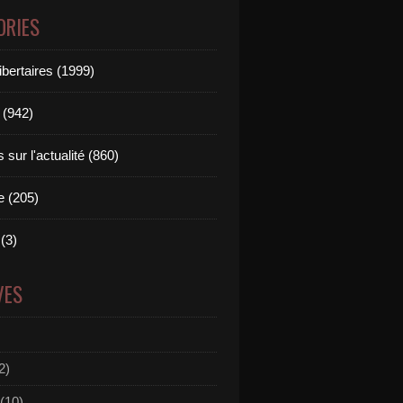
ORIES
ibertaires (1999)
 (942)
sur l'actualité (860)
e (205)
(3)
VES
2)
(10)