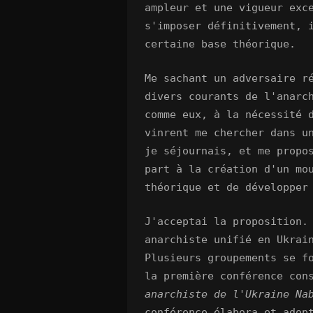
ampleur et une vigueur exc
s'imposer définitivement, 
certaine base théorique.
Me sachant un adversaire r
divers courants de l'anarc
comme eux, à la nécessité 
vinrent me chercher dans u
je séjournais, et me propo
part à la création d'un mo
théorique et de développer
J'acceptai la proposition.
anarchiste unifié en Ukrai
Plusieurs groupements se f
la première conférence con
anarchiste de l'Ukraine Na
conférence élabora et adop