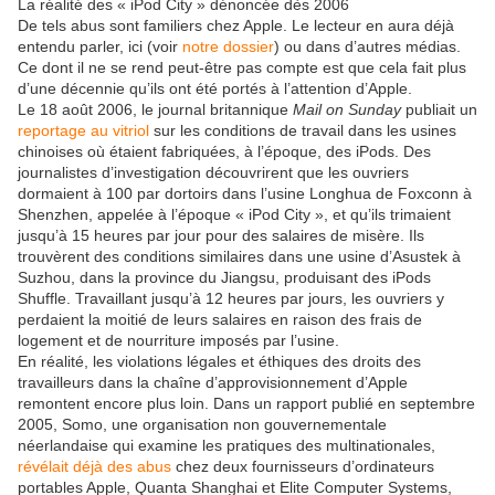
La réalité des « iPod City » dénoncée dès 2006
De tels abus sont familiers chez Apple. Le lecteur en aura déjà
entendu parler, ici (voir
notre dossier
) ou dans d’autres médias.
Ce dont il ne se rend peut-être pas compte est que cela fait plus
d’une décennie qu’ils ont été portés à l’attention d’Apple.
Le 18 août 2006, le journal britannique
Mail on Sunday
publiait un
reportage au vitriol
sur les conditions de travail dans les usines
chinoises où étaient fabriquées, à l’époque, des iPods. Des
journalistes d’investigation découvrirent que les ouvriers
dormaient à 100 par dortoirs dans l’usine Longhua de Foxconn à
Shenzhen, appelée à l’époque « iPod City », et qu’ils trimaient
jusqu’à 15 heures par jour pour des salaires de misère. Ils
trouvèrent des conditions similaires dans une usine d’Asustek à
Suzhou, dans la province du Jiangsu, produisant des iPods
Shuffle. Travaillant jusqu’à 12 heures par jours, les ouvriers y
perdaient la moitié de leurs salaires en raison des frais de
logement et de nourriture imposés par l’usine.
En réalité, les violations légales et éthiques des droits des
travailleurs dans la chaîne d’approvisionnement d’Apple
remontent encore plus loin. Dans un rapport publié en septembre
2005, Somo, une organisation non gouvernementale
néerlandaise qui examine les pratiques des multinationales,
révélait déjà des abus
chez deux fournisseurs d’ordinateurs
portables Apple, Quanta Shanghai et Elite Computer Systems,