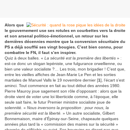
Alors que
le gouvernement use ses rotules en courbettes vers la droite
et son arsenal politico-émotionnel, un retour sur les
dernières décennies montre que la conversion sécuritaire du
PS a déjà soufflé ses vingt bougies. C’est bien connu, pour
combattre le FN, il faut s’en inspirer.
Quiz à deux balles. «
La sécurité est la première des libertés
» :
est-ce donc un slogan lepéniste, une fulgurance orwellienne, ou
bien une valeur socialiste ?… Les trois, mon brigadier ! C’est que,
entre les vieilles affiches de Jean-Marie Le Pen et les sorties
martiales de Manuel Valls le 19 novembre dernier [
1
], l’écart s’est
aminci. Tout commence en fait au tout début des années 1980.
Pierre Mauroy joue sagement son rôle d’opposant : alors que la
droite vient de voter une loi liberticide comme, à l’époque, elle
seule sait faire, le futur Premier ministre socialiste joue de
solennité. «
Nous inversons la proposition : pour nous, la
première sécurité est la liberté.
» Un autre socialiste, Gilbert
Bonnemaison, maire d’Épinay-sur-Seine, chapeaute quelques
années plus tard la « commission des maires sur la sécurité »
chargée de réfléchir au sujet. Ses bouquins ne disent pas que