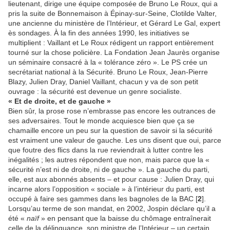
lieutenant, dirige une équipe composée de Bruno Le Roux, qui a
pris la suite de Bonnemaison à Épinay-sur-Seine, Clotilde Valter,
une ancienne du ministère de l’Intérieur, et Gérard Le Gal, expert
ès sondages. À la fin des années 1990, les initiatives se
multiplient : Vaillant et Le Roux rédigent un rapport entièrement
tourné sur la chose policière. La Fondation Jean Jaurès organise
un séminaire consacré à la « tolérance zéro ». Le PS crée un
secrétariat national à la Sécurité. Bruno Le Roux, Jean-Pierre
Blazy, Julien Dray, Daniel Vaillant, chacun y va de son petit
ouvrage : la sécurité est devenue un genre socialiste.
« Et de droite, et de gauche »
Bien sûr, la prose rose n’embrasse pas encore les outrances de
ses adversaires. Tout le monde acquiesce bien que ça se
chamaille encore un peu sur la question de savoir si la sécurité
est vraiment une valeur de gauche. Les uns disent que oui, parce
que foutre des flics dans la rue reviendrait à lutter contre les
inégalités ; les autres répondent que non, mais parce que la «
sécurité n’est ni de droite, ni de gauche ». La gauche du parti,
elle, est aux abonnés absents – et pour cause : Julien Dray, qui
incarne alors l’opposition « sociale » à l’intérieur du parti, est
occupé à faire ses gammes dans les bagnoles de la BAC [
2
].
Lorsqu’au terme de son mandat, en 2002, Jospin déclare qu’il a
été «
naïf
» en pensant que la baisse du chômage entraînerait
celle de la délinquance, son ministre de l’Intérieur – un certain