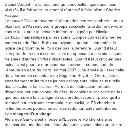
Daniel Vaillant – a la mâchoire qui pendouille : quelques mois
plus tôt, il a fait voter un arsenal répressif à faire blêmir Charles
Pasqua.
Le pauvre Vaillant traverse d’ailleurs des heures sombres : un an
plus tard, à l’Assemblée, le groupe socialiste lui ordonne de voter
contre la loi pour la sécurité intérieure, signée par Nicolas
Sarkozy, mais rédigée par ses soins. L’opposition est malmenée
par les tirs de Flash-Balls sarkozystes : quand il démantèle la
police de proximité, le PS n’ose pas la défendre. Quand il faut
s’en prendre à son discours, c’est en opposant à ses statistiques
frelatées d’autres chiffres discutables. Quand il faut critiquer ses
actes, c’est pour lui reprocher son laxisme – comme lors de
l’émeute en gare du Nord, en mai 2007. Une année qui sera celle
de la farandole sécuritaire de Ségolène Royal : « Ordre juste »,
encadrement militaire des jeunes délinquants, mise sous tutelle
des allocations familiales… Au-delà de l’éducation militaire
dispensée par son colonel de père, la candidate socialiste ne fait
que poursuivre la stratégie de ses prédécesseurs : parce qu’il a
renoncé sur les fronts économique et social, le PS cherche à
rallier les votes populaires sur des rodomontades autoritaires.
Les visages d’un virage
Alors que Sarko s’est imposé à l’Élysée, le PS cherche à se
reconstruire une doctrine. Jean-Jacques Urvoas, alors un illustre