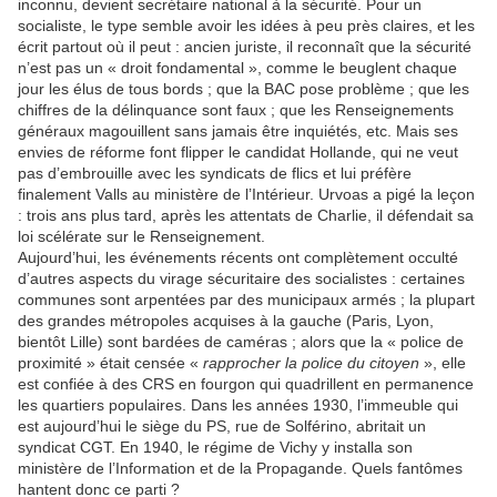
inconnu, devient secrétaire national à la sécurité. Pour un
socialiste, le type semble avoir les idées à peu près claires, et les
écrit partout où il peut : ancien juriste, il reconnaît que la sécurité
n’est pas un « droit fondamental », comme le beuglent chaque
jour les élus de tous bords ; que la BAC pose problème ; que les
chiffres de la délinquance sont faux ; que les Renseignements
généraux magouillent sans jamais être inquiétés, etc. Mais ses
envies de réforme font flipper le candidat Hollande, qui ne veut
pas d’embrouille avec les syndicats de flics et lui préfère
finalement Valls au ministère de l’Intérieur. Urvoas a pigé la leçon
: trois ans plus tard, après les attentats de Charlie, il défendait sa
loi scélérate sur le Renseignement.
Aujourd’hui, les événements récents ont complètement occulté
d’autres aspects du virage sécuritaire des socialistes : certaines
communes sont arpentées par des municipaux armés ; la plupart
des grandes métropoles acquises à la gauche (Paris, Lyon,
bientôt Lille) sont bardées de caméras ; alors que la « police de
proximité » était censée «
rapprocher la police du citoyen
», elle
est confiée à des CRS en fourgon qui quadrillent en permanence
les quartiers populaires. Dans les années 1930, l’immeuble qui
est aujourd’hui le siège du PS, rue de Solférino, abritait un
syndicat CGT. En 1940, le régime de Vichy y installa son
ministère de l’Information et de la Propagande. Quels fantômes
hantent donc ce parti ?