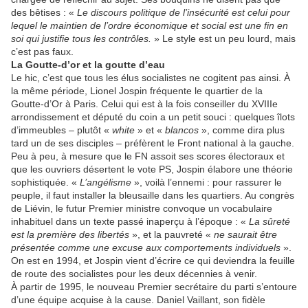
des bêtises : «
Le discours politique de l’insécurité est celui pour
lequel le maintien de l’ordre économique et social est une fin en
soi qui justifie tous les contrôles.
» Le style est un peu lourd, mais
c’est pas faux.
La Goutte-d’or et la goutte d’eau
Le hic, c’est que tous les élus socialistes ne cogitent pas ainsi. À
la même période, Lionel Jospin fréquente le quartier de la
Goutte-d’Or à Paris. Celui qui est à la fois conseiller du XVIIIe
arrondissement et député du coin a un petit souci : quelques îlots
d’immeubles – plutôt «
white
» et «
blancos
», comme dira plus
tard un de ses disciples – préfèrent le Front national à la gauche.
Peu à peu, à mesure que le FN assoit ses scores électoraux et
que les ouvriers désertent le vote PS, Jospin élabore une théorie
sophistiquée. «
L’angélisme
», voilà l’ennemi : pour rassurer le
peuple, il faut installer la bleusaille dans les quartiers. Au congrès
de Liévin, le futur Premier ministre convoque un vocabulaire
inhabituel dans un texte passé inaperçu à l’époque : «
La sûreté
est la première des libertés
», et la pauvreté «
ne saurait être
présentée comme une excuse aux comportements individuels
».
On est en 1994, et Jospin vient d’écrire ce qui deviendra la feuille
de route des socialistes pour les deux décennies à venir.
À partir de 1995, le nouveau Premier secrétaire du parti s’entoure
d’une équipe acquise à la cause. Daniel Vaillant, son fidèle