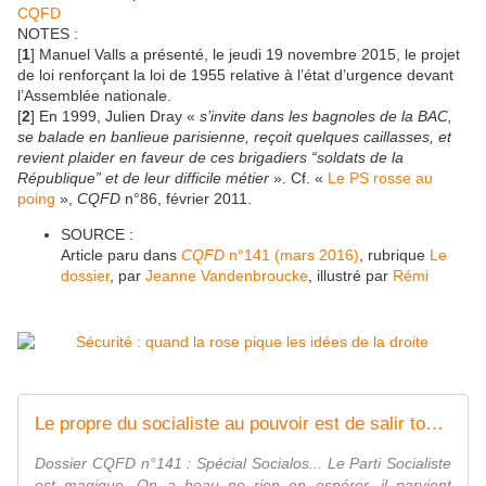
CQFD
NOTES :
[
1
] Manuel Valls a présenté, le jeudi 19 novembre 2015, le projet
de loi renforçant la loi de 1955 relative à l’état d’urgence devant
l’Assemblée nationale.
[
2
] En 1999, Julien Dray «
s’invite dans les bagnoles de la BAC,
se balade en banlieue parisienne, reçoit quelques caillasses, et
revient plaider en faveur de ces brigadiers “soldats de la
République” et de leur difficile métier
». Cf. «
Le PS rosse au
poing
»,
CQFD
n°86, février 2011.
SOURCE :
Article paru dans
CQFD
n°141 (mars 2016)
, rubrique
Le
dossier
, par
Jeanne Vandenbroucke
, illustré par
Rémi
Le propre du socialiste au pouvoir est de salir tout ce qu'il touche - Socialisme libertaire
Dossier CQFD n°141 : Spécial Socialos... Le Parti Socialiste
est magique. On a beau ne rien en espérer, il parvient