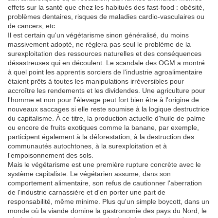
effets sur la santé que chez les habitués des fast-food : obésité,
problèmes dentaires, risques de maladies cardio-vasculaires ou
de cancers, etc.
Il est certain qu'un végétarisme sinon généralisé, du moins
massivement adopté, ne réglera pas seul le problème de la
surexploitation des ressources naturelles et des conséquences
désastreuses qui en découlent. Le scandale des OGM a montré
à quel point les apprentis sorciers de l'industrie agroalimentaire
étaient prêts à toutes les manipulations irréversibles pour
accroître les rendements et les dividendes. Une agriculture pour
l'homme et non pour l'élevage peut fort bien être à l'origine de
nouveaux saccages si elle reste soumise à la logique destructrice
du capitalisme. À ce titre, la production actuelle d'huile de palme
ou encore de fruits exotiques comme la banane, par exemple,
participent également à la déforestation, à la destruction des
communautés autochtones, à la surexploitation et à
l'empoisonnement des sols.
Mais le végétarisme est une première rupture concrète avec le
système capitaliste. Le végétarien assume, dans son
comportement alimentaire, son refus de cautionner l'aberration
de l'industrie carnassière et d'en porter une part de
responsabilité, même minime. Plus qu'un simple boycott, dans un
monde où la viande domine la gastronomie des pays du Nord, le