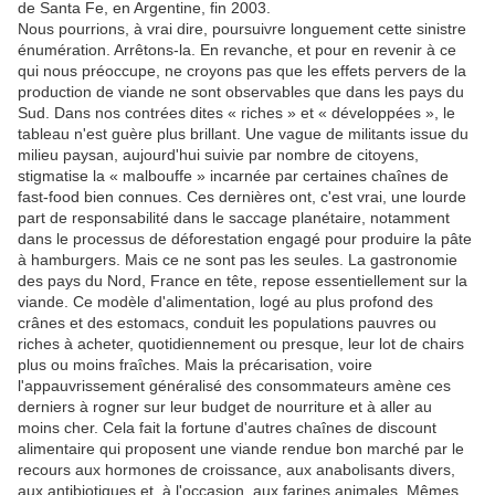
de Santa Fe, en Argentine, fin 2003.
Nous pourrions, à vrai dire, poursuivre longuement cette sinistre
énumération. Arrêtons-la. En revanche, et pour en revenir à ce
qui nous préoccupe, ne croyons pas que les effets pervers de la
production de viande ne sont observables que dans les pays du
Sud. Dans nos contrées dites « riches » et « développées », le
tableau n'est guère plus brillant. Une vague de militants issue du
milieu paysan, aujourd'hui suivie par nombre de citoyens,
stigmatise la « malbouffe » incarnée par certaines chaînes de
fast-food bien connues. Ces dernières ont, c'est vrai, une lourde
part de responsabilité dans le saccage planétaire, notamment
dans le processus de déforestation engagé pour produire la pâte
à hamburgers. Mais ce ne sont pas les seules. La gastronomie
des pays du Nord, France en tête, repose essentiellement sur la
viande. Ce modèle d'alimentation, logé au plus profond des
crânes et des estomacs, conduit les populations pauvres ou
riches à acheter, quotidiennement ou presque, leur lot de chairs
plus ou moins fraîches. Mais la précarisation, voire
l'appauvrissement généralisé des consommateurs amène ces
derniers à rogner sur leur budget de nourriture et à aller au
moins cher. Cela fait la fortune d'autres chaînes de discount
alimentaire qui proposent une viande rendue bon marché par le
recours aux hormones de croissance, aux anabolisants divers,
aux antibiotiques et, à l'occasion, aux farines animales. Mêmes