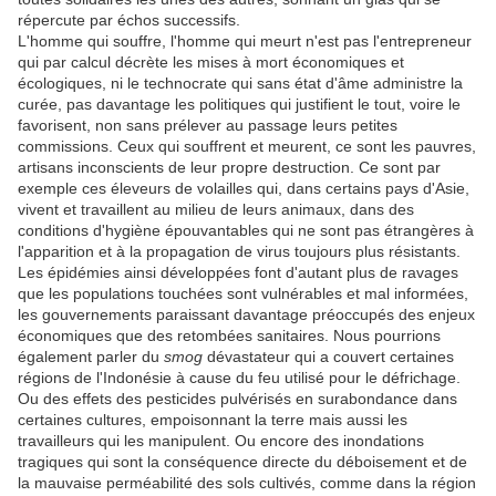
répercute par échos successifs.
L'homme qui souffre, l'homme qui meurt n'est pas l'entrepreneur
qui par calcul décrète les mises à mort économiques et
écologiques, ni le technocrate qui sans état d'âme administre la
curée, pas davantage les politiques qui justifient le tout, voire le
favorisent, non sans prélever au passage leurs petites
commissions. Ceux qui souffrent et meurent, ce sont les pauvres,
artisans inconscients de leur propre destruction. Ce sont par
exemple ces éleveurs de volailles qui, dans certains pays d'Asie,
vivent et travaillent au milieu de leurs animaux, dans des
conditions d'hygiène épouvantables qui ne sont pas étrangères à
l'apparition et à la propagation de virus toujours plus résistants.
Les épidémies ainsi développées font d'autant plus de ravages
que les populations touchées sont vulnérables et mal informées,
les gouvernements paraissant davantage préoccupés des enjeux
économiques que des retombées sanitaires. Nous pourrions
également parler du
smog
dévastateur qui a couvert certaines
régions de l'Indonésie à cause du feu utilisé pour le défrichage.
Ou des effets des pesticides pulvérisés en surabondance dans
certaines cultures, empoisonnant la terre mais aussi les
travailleurs qui les manipulent. Ou encore des inondations
tragiques qui sont la conséquence directe du déboisement et de
la mauvaise perméabilité des sols cultivés, comme dans la région