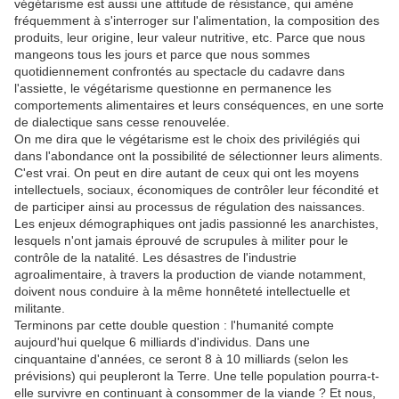
végétarisme est aussi une attitude de résistance, qui amène
fréquemment à s'interroger sur l'alimentation, la composition des
produits, leur origine, leur valeur nutritive, etc. Parce que nous
mangeons tous les jours et parce que nous sommes
quotidiennement confrontés au spectacle du cadavre dans
l'assiette, le végétarisme questionne en permanence les
comportements alimentaires et leurs conséquences, en une sorte
de dialectique sans cesse renouvelée.
On me dira que le végétarisme est le choix des privilégiés qui
dans l'abondance ont la possibilité de sélectionner leurs aliments.
C'est vrai. On peut en dire autant de ceux qui ont les moyens
intellectuels, sociaux, économiques de contrôler leur fécondité et
de participer ainsi au processus de régulation des naissances.
Les enjeux démographiques ont jadis passionné les anarchistes,
lesquels n'ont jamais éprouvé de scrupules à militer pour le
contrôle de la natalité. Les désastres de l'industrie
agroalimentaire, à travers la production de viande notamment,
doivent nous conduire à la même honnêteté intellectuelle et
militante.
Terminons par cette double question : l'humanité compte
aujourd'hui quelque 6 milliards d'individus. Dans une
cinquantaine d'années, ce seront 8 à 10 milliards (selon les
prévisions) qui peupleront la Terre. Une telle population pourra-t-
elle survivre en continuant à consommer de la viande ? Et nous,