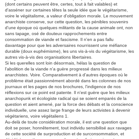
(dont certains peuvent être, certes, tout à fait valables) et
d'asséner sur certaines têtes la seule idée que le végétarisme,
voire le végétalisme, a valeur d'obligation morale. Le mouvement
anarchiste conserve, sur cette question, les pénibles souvenirs
d'une époque où quelques militants de la cause animale ont, non
sans tapage, osé de douteux rapprochements entre
consommation de viande et fascisme. Il n'en a pas fallu
davantage pour que les adversaires nourrissent une méfiance
durable (doux euphémisme), les uns vis-à-vis du végétarisme, les
autres vis-à-vis des organisations libertaires.
Si les querelles sont loin désormais, hélas la question de
l'abolition de la viande n'a guère progressé dans les milieux
anarchistes. Voire. Comparativement à d'autres époques où le
problème était passionnément abordé dans les colonnes de nos
journaux et les pages de nos brochures, l'indigence de nos
réflexions sur ce point est patente. Il n'est guère que les milieux
anarchopunk et écologiste radical qui se soient emparés de la
question et aient amené, par la force des débats et la conscience
individuelle, une assez large frange de leurs activistes à devenir
végétariens, voire végétaliens 1.
Au-delà de toute considération morale, il est une question que
doit se poser, honnêtement, tout individu sensibilisé aux ravages
de cette société de surproduction et de surconsommation, et