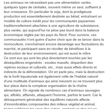
Les animaux ne nécessitant pas une alimentation variée,
quelques types de céréales, souvent même un seul, suffisent à
leur croissance. En particulier le soja, dont la prodigieuse
production est essentiellement destinée au bétail, entraînant un
modèle de culture inédit pour les communautés paysannes
traditionnellement attachées à une agriculture de subsistance,
plus variée, qui aujourd'hui ne pèse pas lourd dans la balance
économique réglée par les pays du Nord. Pour survivre, ces
communautés n'ont guère d'autre choix que de se lancer dans la
monoculture, s'enchaînant encore davantage aux fluctuations du
marché, et participant sans en récolter de bénéfices à la
destruction de leur environnement, qui est aussi le nôtre.
Ce sont eux qui sont les plus directement touchés par les
déséquilibres engendrés : exodes massifs, disparition des
repères sociaux et culturels, etc., mais aussi effets directs et
indirects de la déforestation. On en parle peu, mais la destruction
de la forêt équatoriale est également celle de l'habitat naturel
d'une multitude d'animaux qui ainsi meurent ou ne trouvent plus
leur place dans la complexe organisation de la chaîne
alimentaire. On signale de nombreux cas d'animaux sauvages
qui, affolés, affamés, attaquent l'homme, parfois le tuent. Car le
détraquement généralisé des équilibres naturels affecte
d'innombrables composantes des milieux végétal et animal,
toutes solidaires les unes des autres, sonnant un glas qui se