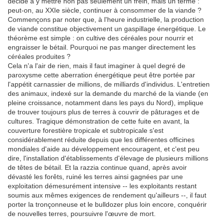
décidé à y mettre non pas seulement un frein, mais un terme :
peut-on, au XXIe siècle, continuer à consommer de la viande ?
Commençons par noter que, à l'heure industrielle, la production
de viande constitue objectivement un gaspillage énergétique. Le
théorème est simple : on cultive des céréales pour nourrir et
engraisser le bétail. Pourquoi ne pas manger directement les
céréales produites ?
Cela n'a l'air de rien, mais il faut imaginer à quel degré de
paroxysme cette aberration énergétique peut être portée par
l'appétit carnassier de millions, de milliards d'individus. L'entretien
des animaux, indexé sur la demande du marché de la viande (en
pleine croissance, notamment dans les pays du Nord), implique
de trouver toujours plus de terres à couvrir de pâturages et de
cultures. Tragique démonstration de cette fuite en avant, la
couverture forestière tropicale et subtropicale s'est
considérablement réduite depuis que les différentes officines
mondiales d'aide au développement encouragent, et c'est peu
dire, l'installation d'établissements d'élevage de plusieurs millions
de têtes de bétail. Et la razzia continue quand, après avoir
dévasté les forêts, ruiné les terres ainsi gagnées par une
exploitation démesurément intensive -- les exploitants restant
soumis aux mêmes exigences de rendement qu'ailleurs --, il faut
porter la tronçonneuse et le bulldozer plus loin encore, conquérir
de nouvelles terres, poursuivre l'œuvre de mort.