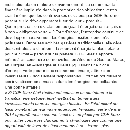
multinationale en matière d’environnement. La communauté
financière impliquée dans la promotion des obligations vertes
craint même que les controverses suscitées par GDF Suez ne
pèsent sur le développement futur de leur « produit ».
Que reproche-t-on exactement au géant énergétique français et
à son « obligation verte » ? Tout d’abord, l’entreprise continue de
développer massivement les énergies fossiles, donc très
polluantes. Outre ses activités gazières traditionnelles, elle gère
des centrales au charbon – la source d’énergie la plus néfaste
pour le climat – partout sur la planète. GDF Suez s’apprête
même à en construire de nouvelles, en Afrique du Sud, au Maroc,
en Turquie, en Allemagne et ailleurs [
2
]. Ouvrir une niche
d’énergie verte pour mieux soigner son image, attirer des
investisseurs « socialement responsables » tout en poursuivant
ses investissements massifs dans les énergies très polluantes…
Une bonne affaire !
« Si GDF Suez était réellement soucieux de contribuer à la
transition énergétique, [elle] mettrait un terme à ses
investissements dans les énergies fossiles. En l’état actuel de
[ses] projets et de leur mix énergétique, l’émission verte de mai
2014 apparaît moins comme l’outil mis en place par GDF Suez
pour lutter contre les changements climatiques que comme une
opportunité de lever des financements à des termes plus