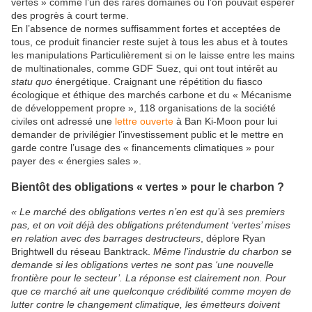
vertes » comme l’un des rares domaines où l’on pouvait espérer
des progrès à court terme.
En l’absence de normes suffisamment fortes et acceptées de
tous, ce produit financier reste sujet à tous les abus et à toutes
les manipulations Particulièrement si on le laisse entre les mains
de multinationales, comme GDF Suez, qui ont tout intérêt au
statu quo
énergétique. Craignant une répétition du fiasco
écologique et éthique des marchés carbone et du « Mécanisme
de développement propre », 118 organisations de la société
civiles ont adressé une
lettre ouverte
à Ban Ki-Moon pour lui
demander de privilégier l’investissement public et le mettre en
garde contre l’usage des « financements climatiques » pour
payer des « énergies sales ».
Bientôt des obligations « vertes » pour le charbon ?
« Le marché des obligations vertes n’en est qu’à ses premiers
pas, et on voit déjà des obligations prétendument ‘vertes’ mises
en relation avec des barrages destructeurs
, déplore Ryan
Brightwell du réseau Banktrack.
Même l’industrie du charbon se
demande si les obligations vertes ne sont pas ‘une nouvelle
frontière pour le secteur’. La réponse est clairement non. Pour
que ce marché ait une quelconque crédibilité comme moyen de
lutter contre le changement climatique, les émetteurs doivent