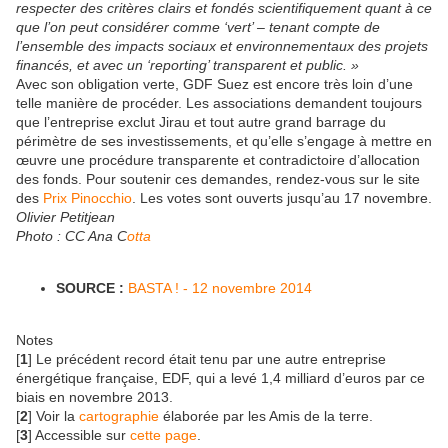
respecter des critères clairs et fondés scientifiquement quant à ce
que l’on peut considérer comme ‘vert’ – tenant compte de
l’ensemble des impacts sociaux et environnementaux des projets
financés, et avec un ‘reporting’ transparent et public. »
Avec son obligation verte, GDF Suez est encore très loin d’une
telle manière de procéder. Les associations demandent toujours
que l’entreprise exclut Jirau et tout autre grand barrage du
périmètre de ses investissements, et qu’elle s’engage à mettre en
œuvre une procédure transparente et contradictoire d’allocation
des fonds. Pour soutenir ces demandes, rendez-vous sur le site
des
Prix Pinocchio
. Les votes sont ouverts jusqu’au 17 novembre.
Olivier Petitjean
Photo : CC Ana C
otta
SOURCE :
BASTA ! - 12 novembre 2014
Notes
[
1
] Le précédent record était tenu par une autre entreprise
énergétique française, EDF, qui a levé 1,4 milliard d’euros par ce
biais en novembre 2013.
[
2
] Voir la
cartographie
élaborée par les Amis de la terre.
[
3
] Accessible sur
cette page
.