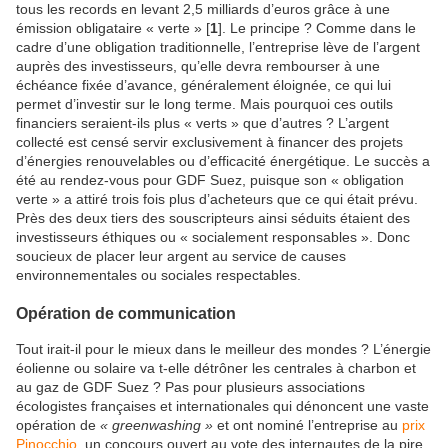
tous les records en levant 2,5 milliards d’euros grâce à une
émission obligataire « verte » [
1
]. Le principe ? Comme dans le
cadre d’une obligation traditionnelle, l’entreprise lève de l’argent
auprès des investisseurs, qu’elle devra rembourser à une
échéance fixée d’avance, généralement éloignée, ce qui lui
permet d’investir sur le long terme. Mais pourquoi ces outils
financiers seraient-ils plus « verts » que d’autres ? L’argent
collecté est censé servir exclusivement à financer des projets
d’énergies renouvelables ou d’efficacité énergétique. Le succès a
été au rendez-vous pour GDF Suez, puisque son « obligation
verte » a attiré trois fois plus d’acheteurs que ce qui était prévu.
Près des deux tiers des souscripteurs ainsi séduits étaient des
investisseurs éthiques ou « socialement responsables ». Donc
soucieux de placer leur argent au service de causes
environnementales ou sociales respectables.
Opération de communication
Tout irait-il pour le mieux dans le meilleur des mondes ? L’énergie
éolienne ou solaire va t-elle détrôner les centrales à charbon et
au gaz de GDF Suez ? Pas pour plusieurs associations
écologistes françaises et internationales qui dénoncent une vaste
opération de
« greenwashing »
et ont nominé l’entreprise au
prix
Pinocchio
, un concours ouvert au vote des internautes de la pire