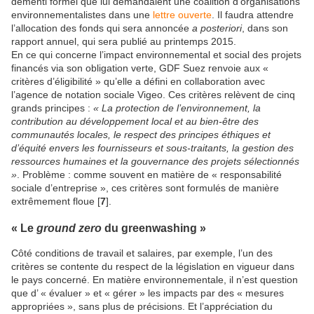
démenti formel que lui demandaient une coalition d’organisations
environnementalistes dans une
lettre ouverte
. Il faudra attendre
l’allocation des fonds qui sera annoncée
a posteriori
, dans son
rapport annuel, qui sera publié au printemps 2015.
En ce qui concerne l’impact environnemental et social des projets
financés via son obligation verte, GDF Suez renvoie aux «
critères d’éligibilité » qu’elle a défini en collaboration avec
l’agence de notation sociale Vigeo. Ces critères relèvent de cinq
grands principes :
« La protection de l’environnement, la
contribution au développement local et au bien-être des
communautés locales, le respect des principes éthiques et
d’équité envers les fournisseurs et sous-traitants, la gestion des
ressources humaines et la gouvernance des projets sélectionnés
»
. Problème : comme souvent en matière de « responsabilité
sociale d’entreprise », ces critères sont formulés de manière
extrêmement floue [
7
].
« Le
ground zero
du greenwashing »
Côté conditions de travail et salaires, par exemple, l’un des
critères se contente du respect de la législation en vigueur dans
le pays concerné. En matière environnementale, il n’est question
que d’ « évaluer » et « gérer » les impacts par des « mesures
appropriées », sans plus de précisions. Et l’appréciation du