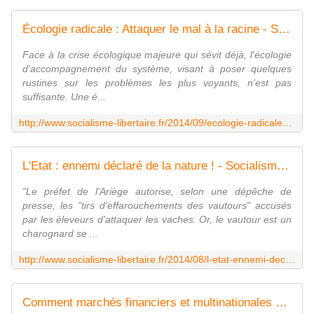
Écologie radicale : Attaquer le mal à la racine - Socialisme Libertaire
Face à la crise écologique majeure qui sévit déjà, l'écologie
d'accompagnement du système, visant à poser quelques
rustines sur les problèmes les plus voyants, n'est pas
suffisante. Une é...
http://www.socialisme-libertaire.fr/2014/09/ecologie-radicale-attaquer-le-mal-a-la-racine.html
L'Etat : ennemi déclaré de la nature ! - Socialisme Libertaire
"Le préfet de l'Ariège autorise, selon une dépêche de
presse, les "tirs d'effarouchements des vautours" accusés
par les éleveurs d'attaquer les vaches. Or, le vautour est un
charognard se ...
http://www.socialisme-libertaire.fr/2014/08/l-etat-ennemi-declare-de-la-nature.html
Comment marchés financiers et multinationales accaparent aussi les mers et les océans - Socialisme Libertaire