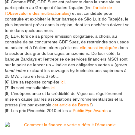
[
4
] Comme EDF, GDF Suez est présente dans la zone via sa
participation au Groupe d’études Tapajós (lire
l’article de
l’Observatoire des multinationales
) et est candidate pour
construire et exploiter le futur barrage de São Luiz do Tapajós, le
plus important prévu dans la région, dont les enchères doivent se
tenir dans quelques mois.
[
5
] EDF, lors de sa propre émission obligataire, a choisi, au
contraire de sa concurrente GDF Suez, de restreindre son usage
au solaire et à l’éolien, alors qu’elle est
elle aussi impliquée
dans
le secteur des grands barrages amazoniens. De leur côté, la
banque Barclays et l’entreprise de services financiers MSCI sont
sur le point de lancer un « indice des obligations vertes » (
green
bond index
excluant les ouvrages hydroélectriques supérieurs à
25 MW. Jirau en fera 3750…
[
6
] Lire sa réponse complète
ici
.
[
7
] Ils sont consultables
ici
.
[
8
] L’indépendance et la crédibilité de Vigeo est régulièrement
mise en cause par les associations environnementalistes et la
presse (lire par exemple
cet article de Basta !
)
[
9
] Les prix Pinocchio 2010 et les «
Public Eye Awards
».