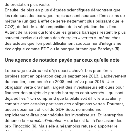
déforestation plus vaste.
Ensuite, de plus en plus d’études scientifiques démontrent que
les retenues des barrages tropicaux sont sources d’émissions de
méthane (un gaz à effet de serre nettement plus puissant que le
CO2), du fait de la décomposition de la végétation dans l’eau.
Autant de raisons qui font que les grands barrages restent le plus
souvent exclus du champ des énergies « vertes », même chez
des acteurs que l’on peut difficilement soupçonner d’intégrisme
écologique comme EDF ou la banque britannique Barclays [
5
].
Une agence de notation payée par ceux qu’elle note
Le barrage de Jirau est déjà quasi achevé. Les premières
turbines sont en opération depuis septembre 2013. L’achèvement
du chantier, commencé en 2008, est prévu pour 2015. Une
obligation verte drainant l’argent des investisseurs éthiques pour
financer des projets de grands barrages controversés... qui sont
déjà édifiés ? On comprend que la pilule soit difficile à avaler, y
compris chez certains partisans des obligations vertes. Pourtant,
aucun document officiel de GDF Suez ne mentionne
explicitement Jirau pour séduire les investisseurs. Et l’entreprise
dénonce le
« procès d’intention »
qui lui est fait à l’occasion des
prix Pinocchio [
6
]. Mais elle a néanmoins refusé d’apporter le