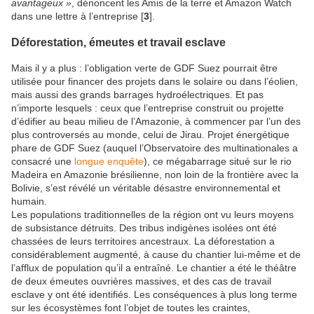
avantageux »
, dénoncent les Amis de la terre et Amazon Watch
dans une lettre à l’entreprise [
3
].
Déforestation, émeutes et travail esclave
Mais il y a plus : l’obligation verte de GDF Suez pourrait être
utilisée pour financer des projets dans le solaire ou dans l’éolien,
mais aussi des grands barrages hydroélectriques. Et pas
n’importe lesquels : ceux que l’entreprise construit ou projette
d’édifier au beau milieu de l’Amazonie, à commencer par l’un des
plus controversés au monde, celui de Jirau. Projet énergétique
phare de GDF Suez (auquel l’Observatoire des multinationales a
consacré une
longue enquête
), ce mégabarrage situé sur le rio
Madeira en Amazonie brésilienne, non loin de la frontière avec la
Bolivie, s’est révélé un véritable désastre environnemental et
humain.
Les populations traditionnelles de la région ont vu leurs moyens
de subsistance détruits. Des tribus indigènes isolées ont été
chassées de leurs territoires ancestraux. La déforestation a
considérablement augmenté, à cause du chantier lui-même et de
l’afflux de population qu’il a entraîné. Le chantier a été le théâtre
de deux émeutes ouvrières massives, et des cas de travail
esclave y ont été identifiés. Les conséquences à plus long terme
sur les écosystèmes font l’objet de toutes les craintes,