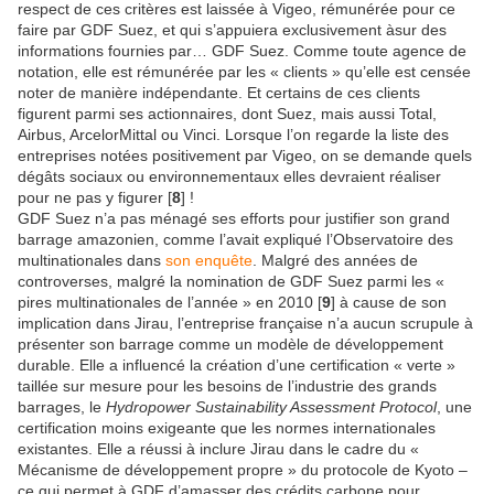
respect de ces critères est laissée à Vigeo, rémunérée pour ce
faire par GDF Suez, et qui s’appuiera exclusivement àsur des
informations fournies par… GDF Suez. Comme toute agence de
notation, elle est rémunérée par les « clients » qu’elle est censée
noter de manière indépendante. Et certains de ces clients
figurent parmi ses actionnaires, dont Suez, mais aussi Total,
Airbus, ArcelorMittal ou Vinci. Lorsque l’on regarde la liste des
entreprises notées positivement par Vigeo, on se demande quels
dégâts sociaux ou environnementaux elles devraient réaliser
pour ne pas y figurer [
8
] !
GDF Suez n’a pas ménagé ses efforts pour justifier son grand
barrage amazonien, comme l’avait expliqué l’Observatoire des
multinationales dans
son enquête
. Malgré des années de
controverses, malgré la nomination de GDF Suez parmi les «
pires multinationales de l’année » en 2010 [
9
] à cause de son
implication dans Jirau, l’entreprise française n’a aucun scrupule à
présenter son barrage comme un modèle de développement
durable. Elle a influencé la création d’une certification « verte »
taillée sur mesure pour les besoins de l’industrie des grands
barrages, le
Hydropower Sustainability Assessment Protocol
, une
certification moins exigeante que les normes internationales
existantes. Elle a réussi à inclure Jirau dans le cadre du «
Mécanisme de développement propre » du protocole de Kyoto –
ce qui permet à GDF d’amasser des crédits carbone pour