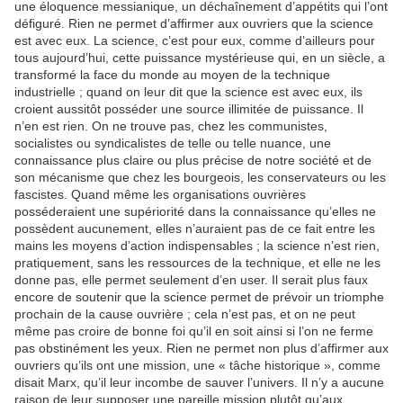
une éloquence messianique, un déchaînement d’appétits qui l’ont
défiguré. Rien ne permet d’affirmer aux ouvriers que la science
est avec eux. La science, c’est pour eux, comme d’ailleurs pour
tous aujourd’hui, cette puissance mystérieuse qui, en un siècle, a
transformé la face du monde au moyen de la technique
industrielle ; quand on leur dit que la science est avec eux, ils
croient aussitôt posséder une source illimitée de puissance. Il
n’en est rien. On ne trouve pas, chez les communistes,
socialistes ou syndicalistes de telle ou telle nuance, une
connaissance plus claire ou plus précise de notre société et de
son mécanisme que chez les bourgeois, les conservateurs ou les
fascistes. Quand même les organisations ouvrières
posséderaient une supériorité dans la connaissance qu’elles ne
possèdent aucunement, elles n’auraient pas de ce fait entre les
mains les moyens d’action indispensables ; la science n’est rien,
pratiquement, sans les ressources de la technique, et elle ne les
donne pas, elle permet seulement d’en user. Il serait plus faux
encore de soutenir que la science permet de prévoir un triomphe
prochain de la cause ouvrière ; cela n’est pas, et on ne peut
même pas croire de bonne foi qu’il en soit ainsi si l’on ne ferme
pas obstinément les yeux. Rien ne permet non plus d’affirmer aux
ouvriers qu’ils ont une mission, une « tâche historique », comme
disait Marx, qu’il leur incombe de sauver l’univers. Il n’y a aucune
raison de leur supposer une pareille mission plutôt qu’aux