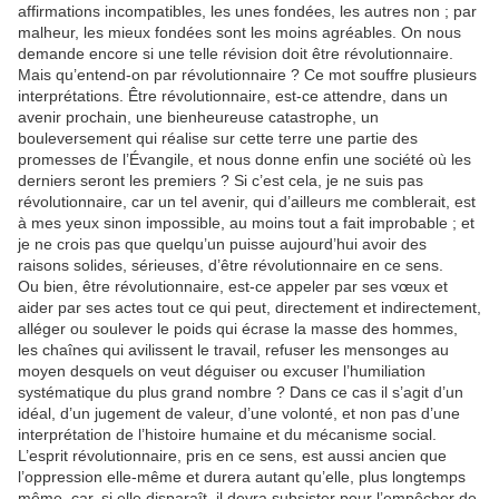
affirmations incompatibles, les unes fondées, les autres non ; par
malheur, les mieux fondées sont les moins agréables. On nous
demande encore si une telle révision doit être révolutionnaire.
Mais qu’entend-on par révolutionnaire ? Ce mot souffre plusieurs
interprétations. Être révolutionnaire, est-ce attendre, dans un
avenir prochain, une bienheureuse catastrophe, un
bouleversement qui réalise sur cette terre une partie des
promesses de l’Évangile, et nous donne enfin une société où les
derniers seront les premiers ? Si c’est cela, je ne suis pas
révolutionnaire, car un tel avenir, qui d’ailleurs me comblerait, est
à mes yeux sinon impossible, au moins tout a fait improbable ; et
je ne crois pas que quelqu’un puisse aujourd’hui avoir des
raisons solides, sérieuses, d’être révolutionnaire en ce sens.
Ou bien, être révolutionnaire, est-ce appeler par ses vœux et
aider par ses actes tout ce qui peut, directement et indirectement,
alléger ou soulever le poids qui écrase la masse des hommes,
les chaînes qui avilissent le travail, refuser les mensonges au
moyen desquels on veut déguiser ou excuser l’humiliation
systématique du plus grand nombre ? Dans ce cas il s’agit d’un
idéal, d’un jugement de valeur, d’une volonté, et non pas d’une
interprétation de l’histoire humaine et du mécanisme social.
L’esprit révolutionnaire, pris en ce sens, est aussi ancien que
l’oppression elle-même et durera autant qu’elle, plus longtemps
même, car, si elle disparaît, il devra subsister pour l’empêcher de