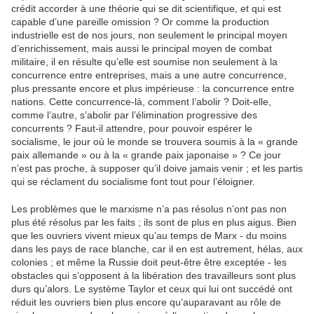
crédit accorder à une théorie qui se dit scientifique, et qui est
capable d’une pareille omission ? Or comme la production
industrielle est de nos jours, non seulement le principal moyen
d’enrichissement, mais aussi le principal moyen de combat
militaire, il en résulte qu’elle est soumise non seulement à la
concurrence entre entreprises, mais a une autre concurrence,
plus pressante encore et plus impérieuse : la concurrence entre
nations. Cette concurrence-là, comment l’abolir ? Doit-elle,
comme l’autre, s’abolir par l’élimination progressive des
concurrents ? Faut-il attendre, pour pouvoir espérer le
socialisme, le jour où le monde se trouvera soumis à la « grande
paix allemande » ou à la « grande paix japonaise » ? Ce jour
n’est pas proche, à supposer qu’il doive jamais venir ; et les partis
qui se réclament du socialisme font tout pour l’éloigner.
Les problèmes que le marxisme n’a pas résolus n’ont pas non
plus été résolus par les faits ; ils sont de plus en plus aigus. Bien
que les ouvriers vivent mieux qu’au temps de Marx - du moins
dans les pays de race blanche, car il en est autrement, hélas, aux
colonies ; et même la Russie doit peut-être être exceptée - les
obstacles qui s’opposent à la libération des travailleurs sont plus
durs qu’alors. Le système Taylor et ceux qui lui ont succédé ont
réduit les ouvriers bien plus encore qu’auparavant au rôle de