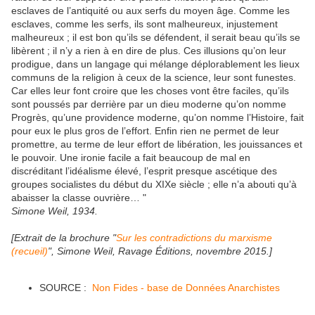
esclaves de l’antiquité ou aux serfs du moyen âge. Comme les
esclaves, comme les serfs, ils sont malheureux, injustement
malheureux ; il est bon qu’ils se défendent, il serait beau qu’ils se
libèrent ; il n’y a rien à en dire de plus. Ces illusions qu’on leur
prodigue, dans un langage qui mélange déplorablement les lieux
communs de la religion à ceux de la science, leur sont funestes.
Car elles leur font croire que les choses vont être faciles, qu’ils
sont poussés par derrière par un dieu moderne qu’on nomme
Progrès, qu’une providence moderne, qu’on nomme l’Histoire, fait
pour eux le plus gros de l’effort. Enfin rien ne permet de leur
promettre, au terme de leur effort de libération, les jouissances et
le pouvoir. Une ironie facile a fait beaucoup de mal en
discréditant l’idéalisme élevé, l’esprit presque ascétique des
groupes socialistes du début du XIXe siècle ; elle n’a abouti qu’à
abaisser la classe ouvrière… "
Simone Weil, 1934.
[Extrait de la brochure "
Sur les contradictions du marxisme
(recueil)
", Simone Weil, Ravage Éditions, novembre 2015.]
SOURCE :
Non Fides - base de Données Anarchistes