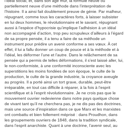
l’idéal social, et, dans son âge mûr, la formule neuve ou
partiellement neuve d’une méthode dans l’interprétation de
l’histoire. Il a ainsi fait doublement preuve de génie. Par malheur,
répugnant, comme tous les caractères forts, à laisser subsister
en lui deux hommes, le révolutionnaire et le savant, répugnant
aussi à l’espèce d’hypocrisie qu’implique l’adhésion à un idéal
non accompagné d’action, trop peu scrupuleux d’ailleurs à l’égard
de sa propre pensée, il a tenu a faire de sa méthode un
instrument pour prédire un avenir conforme a ses vœux. À cet
effet, il lui a fallu donner un coup de pouce et à la méthode et à
l’idéal, les déformer l’une et l’autre. Dans le relâchement de sa
pensée qui a permis de telles déformations, il s’est laissé aller, lui,
le non-conformiste, à une conformité inconsciente avec les
superstitions les moins fondées de son époque, le culte de la
production, le culte de la grande industrie, la croyance aveugle
au progrès. Il a porté ainsi un tort grave, durable, peut-être
irréparable, en tout cas difficile à réparer, à la fois à l’esprit
scientifique et à l’esprit révolutionnaire. Je ne crois pas que le
mouvement ouvrier redevienne dans notre pays quelque chose
de vivant tant qu’il ne cherchera pas, je ne dis pas des doctrines,
mais une source d’inspiration dans ce que Marx et les marxistes
ont combattu et bien follement méprisé : dans Proudhon, dans
les groupements ouvriers de 1848, dans la tradition syndicale,
dans l’esprit anarchiste. Quant à une doctrine, l’avenir seul, au