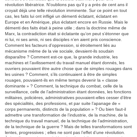
révolution libératrice. N’oublions pas qu’il y a près de cent ans il
croyait déjà une telle révolution imminente. Sur ce point en tout
cas, les faits lui ont infligé un démenti éclatant, éclatant en
Europe et en Amérique, plus éclatant encore en Russie. Mais le
démenti des faits était à peine utile ; dans la doctrine même de
Marx, la contradiction était si éclatante qu’on peut s’étonner que
ni lui, ni ses amis, ni ses disciples n’en aient pris conscience.
Comment les facteurs d’oppression, si étroitement liés au
mécanisme même de la vie sociale, devaient-ils soudain
disparaître ? Comment est-ce que, la grande industrie, les
machines et l’avilissement du travail manuel étant donnés, les
ouvriers pouvaient être autre chose que de simples rouages dans
les usines ? Comment, s’ils continuaient à être de simples
rouages, pouvaient-ils en même temps devenir la « classe
dominante » ? Comment, la technique du combat, celle de la
surveillance, celle de l’administration étant données, les fonctions
militaires, policières, administratives pouvaient-elles cesser d’être
des spécialités, des professions, et par suite l’apanage de «
corps permanents, distincts de la population » ? Ou bien faut-il
admettre une transformation de l’industrie, de la machine, de la
technique du travail manuel, de la technique de l’administration,
de la technique de la guerre ? Mais de telles transformations sont
lentes, progressives ; elles ne sont pas l’effet d’une révolution.