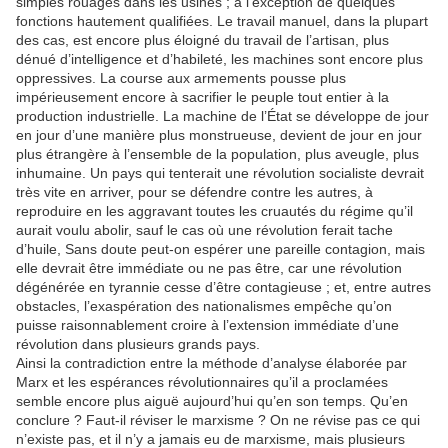
simples rouages dans les usines ; à l’exception de quelques
fonctions hautement qualifiées. Le travail manuel, dans la plupart
des cas, est encore plus éloigné du travail de l’artisan, plus
dénué d’intelligence et d’habileté, les machines sont encore plus
oppressives. La course aux armements pousse plus
impérieusement encore à sacrifier le peuple tout entier à la
production industrielle. La machine de l’État se développe de jour
en jour d’une manière plus monstrueuse, devient de jour en jour
plus étrangère à l’ensemble de la population, plus aveugle, plus
inhumaine. Un pays qui tenterait une révolution socialiste devrait
très vite en arriver, pour se défendre contre les autres, à
reproduire en les aggravant toutes les cruautés du régime qu’il
aurait voulu abolir, sauf le cas où une révolution ferait tache
d’huile, Sans doute peut-on espérer une pareille contagion, mais
elle devrait être immédiate ou ne pas être, car une révolution
dégénérée en tyrannie cesse d’être contagieuse ; et, entre autres
obstacles, l’exaspération des nationalismes empêche qu’on
puisse raisonnablement croire à l’extension immédiate d’une
révolution dans plusieurs grands pays.
Ainsi la contradiction entre la méthode d’analyse élaborée par
Marx et les espérances révolutionnaires qu’il a proclamées
semble encore plus aiguë aujourd’hui qu’en son temps. Qu’en
conclure ? Faut-il réviser le marxisme ? On ne révise pas ce qui
n’existe pas, et il n’y a jamais eu de marxisme, mais plusieurs