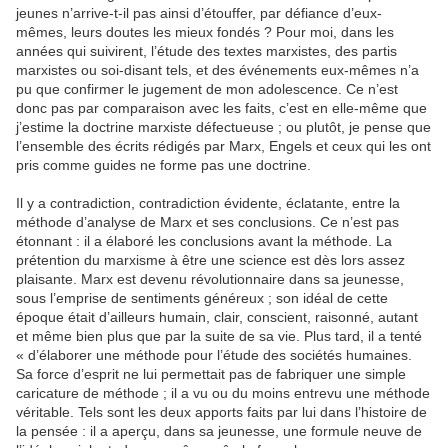
jeunes n’arrive-t-il pas ainsi d’étouffer, par défiance d’eux-
mêmes, leurs doutes les mieux fondés ? Pour moi, dans les
années qui suivirent, l’étude des textes marxistes, des partis
marxistes ou soi-disant tels, et des événements eux-mêmes n’a
pu que confirmer le jugement de mon adolescence. Ce n’est
donc pas par comparaison avec les faits, c’est en elle-même que
j’estime la doctrine marxiste défectueuse ; ou plutôt, je pense que
l’ensemble des écrits rédigés par Marx, Engels et ceux qui les ont
pris comme guides ne forme pas une doctrine.
Il y a contradiction, contradiction évidente, éclatante, entre la
méthode d’analyse de Marx et ses conclusions. Ce n’est pas
étonnant : il a élaboré les conclusions avant la méthode. La
prétention du marxisme à être une science est dès lors assez
plaisante. Marx est devenu révolutionnaire dans sa jeunesse,
sous l’emprise de sentiments généreux ; son idéal de cette
époque était d’ailleurs humain, clair, conscient, raisonné, autant
et même bien plus que par la suite de sa vie. Plus tard, il a tenté
« d’élaborer une méthode pour l’étude des sociétés humaines.
Sa force d’esprit ne lui permettait pas de fabriquer une simple
caricature de méthode ; il a vu ou du moins entrevu une méthode
véritable. Tels sont les deux apports faits par lui dans l’histoire de
la pensée : il a aperçu, dans sa jeunesse, une formule neuve de