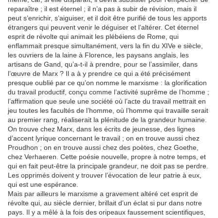
reparaître ; il est éternel ; il n’a pas à subir de révision, mais il
peut s’enrichir, s’aiguiser, et il doit être purifié de tous les apports
étrangers qui peuvent venir le déguiser et l’altérer. Cet éternel
esprit de révolte qui animait les plébéiens de Rome, qui
enflammait presque simultanément, vers la fin du XIVe e siècle,
les ouvriers de la laine à Florence, les paysans anglais, les
artisans de Gand, qu’a-t-il à prendre, pour se l’assimiler, dans
l’œuvre de Marx ? Il a à y prendre ce qui a été précisément
presque oublié par ce qu’on nomme le marxisme : la glorification
du travail productif, conçu comme l’activité suprême de l’homme ;
l’affirmation que seule une société où l’acte du travail mettrait en
jeu toutes les facultés de l’homme, où l’homme qui travaille serait
au premier rang, réaliserait la plénitude de la grandeur humaine.
On trouve chez Marx, dans les écrits de jeunesse, des lignes
d’accent lyrique concernant le travail ; on en trouve aussi chez
Proudhon ; on en trouve aussi chez des poètes, chez Goethe,
chez Verhaeren. Cette poésie nouvelle, propre à notre temps, et
qui en fait peut-être la principale grandeur, ne doit pas se perdre.
Les opprimés doivent y trouver l’évocation de leur patrie à eux,
qui est une espérance.
Mais par ailleurs le marxisme a gravement altéré cet esprit de
révolte qui, au siècle dernier, brillait d’un éclat si pur dans notre
pays. Il y a mêlé à la fois des oripeaux faussement scientifiques,