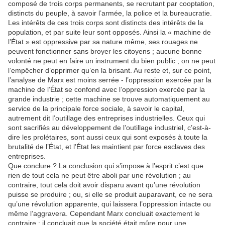
composé de trois corps permanents, se recrutant par cooptation,
distincts du peuple, à savoir l’armée, la police et la bureaucratie.
Les intérêts de ces trois corps sont distincts des intérêts de la
population, et par suite leur sont opposés. Ainsi la « machine de
l’État » est oppressive par sa nature même, ses rouages ne
peuvent fonctionner sans broyer les citoyens ; aucune bonne
volonté ne peut en faire un instrument du bien public ; on ne peut
l’empêcher d’opprimer qu’en la brisant. Au reste et, sur ce point,
l’analyse de Marx est moins serrée - l’oppression exercée par la
machine de l’État se confond avec l’oppression exercée par la
grande industrie ; cette machine se trouve automatiquement au
service de la principale force sociale, à savoir le capital,
autrement dit l’outillage des entreprises industrielles. Ceux qui
sont sacrifiés au développement de l’outillage industriel, c’est-à-
dire les prolétaires, sont aussi ceux qui sont exposés à toute la
brutalité de l’État, et l’État les maintient par force esclaves des
entreprises.
Que conclure ? La conclusion qui s’impose à l’esprit c’est que
rien de tout cela ne peut être aboli par une révolution ; au
contraire, tout cela doit avoir disparu avant qu’une révolution
puisse se produire ; ou, si elle se produit auparavant, ce ne sera
qu’une révolution apparente, qui laissera l’oppression intacte ou
même l’aggravera. Cependant Marx concluait exactement le
contraire ; il concluait que la société était mûre pour une