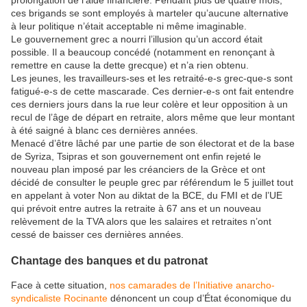
prolongation de l’aide financière. Pendant plus de quatre mois,
ces brigands se sont employés à marteler qu’aucune alternative
à leur politique n’était acceptable ni même imaginable.
Le gouvernement grec a nourri l’illusion qu’un accord était
possible. Il a beaucoup concédé (notamment en renonçant à
remettre en cause la dette grecque) et n’a rien obtenu.
Les jeunes, les travailleurs-ses et les retraité-e-s grec-que-s sont
fatigué-e-s de cette mascarade. Ces dernier-e-s ont fait entendre
ces derniers jours dans la rue leur colère et leur opposition à un
recul de l’âge de départ en retraite, alors même que leur montant
à été saigné à blanc ces dernières années.
Menacé d’être lâché par une partie de son électorat et de la base
de Syriza, Tsipras et son gouvernement ont enfin rejeté le
nouveau plan imposé par les créanciers de la Grèce et ont
décidé de consulter le peuple grec par référendum le 5 juillet tout
en appelant à voter Non au diktat de la BCE, du FMI et de l’UE
qui prévoit entre autres la retraite à 67 ans et un nouveau
relèvement de la TVA alors que les salaires et retraites n’ont
cessé de baisser ces dernières années.
Chantage des banques et du patronat
Face à cette situation,
nos camarades de l’Initiative anarcho-
syndicaliste Rocinante
dénoncent un coup d’État économique du