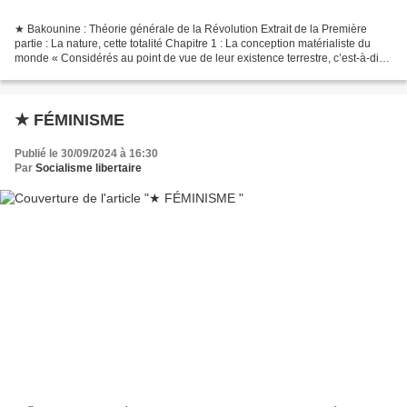
★ Bakounine : Théorie générale de la Révolution Extrait de la Première
partie : La nature, cette totalité Chapitre 1 : La conception matérialiste du
monde « Considérés au point de vue de leur existence terrestre, c’est-à-dire
non fictive mais réelle,...
★ FÉMINISME
Publié le 30/09/2024 à 16:30
Par
Socialisme libertaire