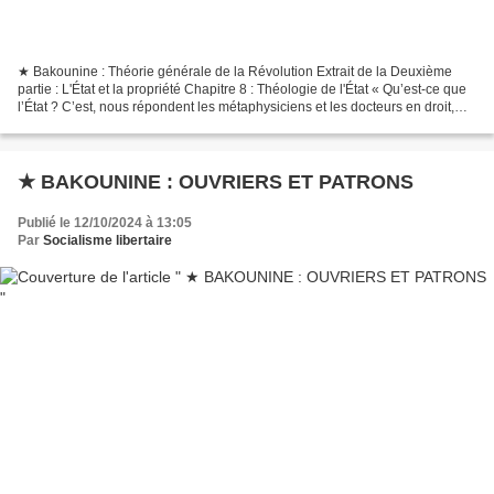
★ Bakounine : Théorie générale de la Révolution Extrait de la Deuxième
partie : L'État et la propriété Chapitre 8 : Théologie de l'État « Qu’est-ce que
l’État ? C’est, nous répondent les métaphysiciens et les docteurs en droit,
c’est la chose publique...
★ BAKOUNINE : OUVRIERS ET PATRONS
Publié le 12/10/2024 à 13:05
Par
Socialisme libertaire