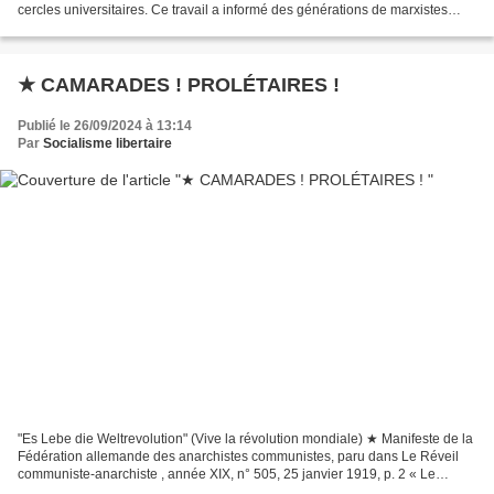
cercles universitaires. Ce travail a informé des générations de marxistes
avec ce qui semblait être l'analyse...
★ CAMARADES ! PROLÉTAIRES !
Publié le 26/09/2024 à 13:14
Par
Socialisme libertaire
"Es Lebe die Weltrevolution" (Vive la révolution mondiale) ★ Manifeste de la
Fédération allemande des anarchistes communistes, paru dans Le Réveil
communiste-anarchiste , année XIX, n° 505, 25 janvier 1919, p. 2 « Le
manifeste suivant a été répandu en...