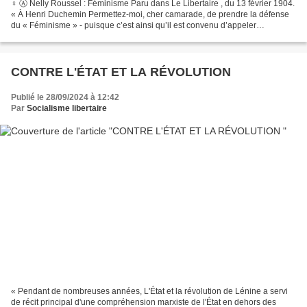
♀️ Ⓐ Nelly Roussel : Féminisme Paru dans Le Libertaire , du 13 février 1904.
« À Henri Duchemin Permettez-moi, cher camarade, de prendre la défense
du « Féminisme » - puisque c’est ainsi qu’il est convenu d’appeler
l’ensemble de nos révoltes de femmes....
CONTRE L'ÉTAT ET LA RÉVOLUTION
Publié le 28/09/2024 à 12:42
Par
Socialisme libertaire
« Pendant de nombreuses années, L'État et la révolution de Lénine a servi
de récit principal d'une compréhension marxiste de l'État en dehors des