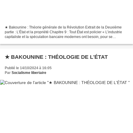
★ Bakounine : Théorie générale de la Révolution Extrait de la Deuxième
partie : L'État et la propriété Chapitre 9 : Tout État est policier « L’industrie
capitaliste et la spéculation bancaire modernes ont besoin, pour se
développer dans toute l’ampleur...
★ BAKOUNINE : THÉOLOGIE DE L'ÉTAT
Publié le 14/10/2024 à 16:05
Par
Socialisme libertaire