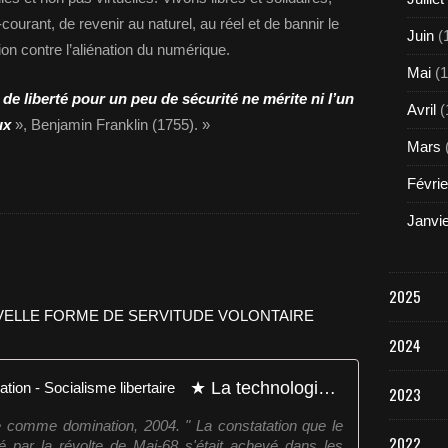
urant, de revenir au naturel, au réel et de bannir le
Juin
(
ion contre l’aliénation du numérique.
Mai
(1
 de liberté pour un peu de sécurité ne mérite ni l’un
Avril
(
ux
», Benjamin Franklin (1755). »
Mars
Févrie
Janvi
2025
2024
★ La technologie comme domination - Socialisme libertaire
2023
 comme domination, 2004. " La constatation que le
2022
ré par la révolte de Mai-68 s'était achevé dans les