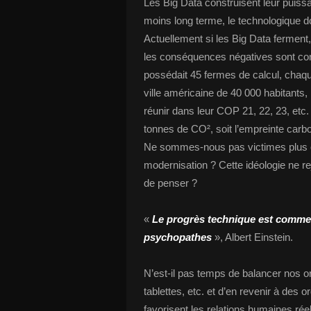
Les Big Data construisent leur puissa
moins long terme, le technologique do
Actuellement si les Big Data ferment,
les conséquences négatives sont con
possédait 45 fermes de calcul, chaqu
ville américaine de 40 000 habitants,
réunir dans leur COP 21, 22, 23, etc
tonnes de CO², soit l’empreinte carb
Ne sommes-nous pas victimes plus ou
modernisation ? Cette idéologie ne rejo
de penser ?
«
Le progrès technique est comme 
psychopathes
», Albert Einstein.
N’est-il pas temps de balancer nos o
tablettes, etc. et d’en revenir à des o
favorisent les relations humaines réell