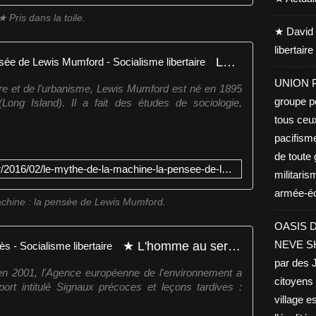
★ Pris dans la toile.
★ David 
libertair
Le mythe de la machine : la pensée de Lewis Mumford - Socialisme libertaire
UNION PA
cture et de l'urbanisme, Lewis Mumford est né en 1895
groupe po
ong Island). Il a fait des études de sociologie,
tous ceu
pacifisme
de toute 
http://www.socialisme-libertaire.fr/2016/02/le-mythe-de-la-machine-la-pensee-de-lewis-mumford.html
militaris
armée-éco
chine : la pensée de Lewis Mumford.
OASIS D
★ L'homme au service du progrès - Socialisme libertaire
NEVE SHA
par des J
en 2001, l'Agence européenne de l'environnement a
citoyens 
port intitulé Signaux précoces et leçons tardives :
village es