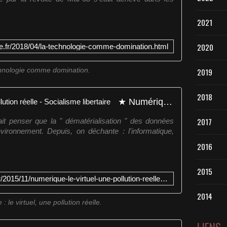
2021
2020
ire.fr/2018/04/la-technologie-comme-domination.html
hnologie comme domination.
2019
2018
★ Numérique : le virtuel, une pollution réelle - Socialisme libertaire
2017
it penser que la " dématérialisation " des données
nvironnement. Depuis, on déchante : l'informatique,
2016
2015
http://www.socialisme-libertaire.fr/2015/11/numerique-le-virtuel-une-pollution-reelle.html
2014
 le virtuel, une pollution réelle.