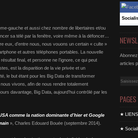
Sociali
trême-gauche et aussi chez nombre de libertaires et/ou
lancer sa télé par la fenêtre, voire même à la défoncer…
NEWSL
re eux, d’entre nous, nous vouons un certain « culte »
artphone et autres téléphones portables. La nouvelle
Abonnez-
résultat final, et personne ne l’ignore, ce qui peut
articles 
es, est la disparition de la vie privée et un
té, le but étant pour les Big Data de transformer
Email
 nous vivons, afin de nous rendre totalement
jours davantage, Big Data, aujourd’hui contrôlé par les
PAGES
★ LIEN
 USA comme la nation dominante d’hier et Google
main
», Charles Edouard Bouée (septembre 2014).
★ Sociali