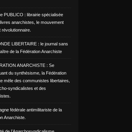
 numérique : un prochain enjeu écologique majeur - Social
ie PUBLICO : librairie spécialisée
 livres anarchistes, le mouvement
t révolutionnaire.
NDE LIBERTAIRE : le journal sans
aître de la Fédération Anarchiste
RATION ANARCHISTE : Se
uant du synthésisme, la Fédération
te mêle des communistes libertaires,
cho-syndicalistes et des
listes.
ne fédérale antimilitariste de la
on Anarchiste.
ité de l'Anarchosyndicalisme