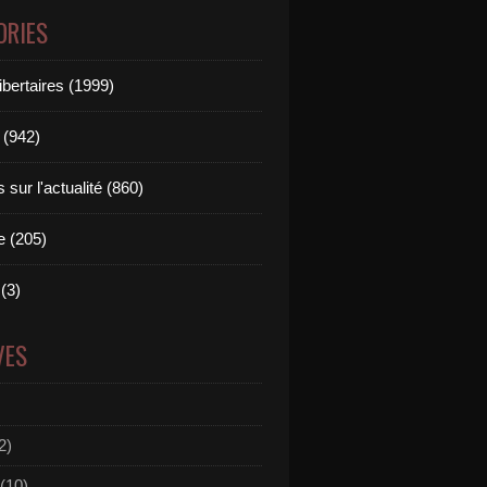
ORIES
ibertaires (1999)
 (942)
sur l'actualité (860)
e (205)
(3)
VES
2)
(10)