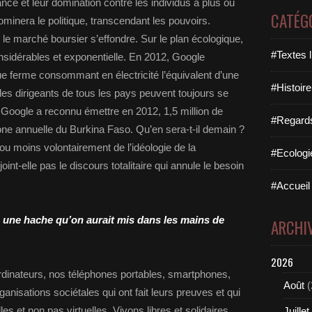
nce et leur domination contre les individus à plus ou
CATÉG
minera le politique, transcendant les pouvoirs.
 le marché boursier s’effondre. Sur le plan écologique,
#Textes l
sidérables et exponentielle. En 2012, Google
e ferme consommant en électricité l’équivalent d’une
#Histoire
 les dirigeants de tous les pays peuvent toujours se
. Google a reconnu émettre en 2012, 1,5 million de
#Regards 
one annuelle du Burkina Faso. Qu’en sera-t-il demain ?
 moins volontairement de l’idéologie de la
#Ecologi
int-elle pas le discours totalitaire qui annule le besoin
#Accueil 
une hache qu’on aurait mis dans les mains de
ARCHI
2026
rdinateurs, nos téléphones portables, smartphones,
Août
(
rganisations sociétales qui ont fait leurs preuves et qui
es et non pas virtuelles. Vivons libres et solidaires,
Juillet