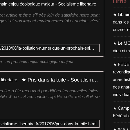
LIENS
La pollution
★ Librair
 article même s'il très loin de satisfaire notre point
gies" et son impact environnemental et social... c'est
dans les
ouvrier e
★ Le MO
http://www.socialisme-libertaire.fr/2018/08/la-pollution-numerique-un-prochain-enjeu-ecologique-majeur.html
dieu ni m
e : un prochain enjeu écologique majeur.
★ FÉDÉ
revendiq
★ Pris dans la toile - Socialisme libertaire
anarchis
des anar
tier a été recouvert par différentes nouvelles toiles.
individua
ile & co... Avec quelle rapidité cette toile allait se
★ Campag
Fédérati
cialisme-libertaire.fr/2017/06/pris-dans-la-toile.html
★ Actual