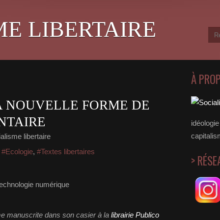
ME LIBERTAIRE
À PRO
A NOUVELLE FORME DE
NTAIRE
idéologie 
capitalis
alisme libertaire
,
#Ecologie
,
#Textes libertaires
> RÉSE
me manuscrite dans son casier à la
librairie Publico