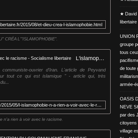
★ David 
libertair
ibertaire.fr/2015/08/et-dieu-crea-l-islamophobie.html
UNION PA
U" CRÉA L'"ISLAMOPHOBIE".
groupe po
tous ceu
L'islamophobie n'a rien à voir avec le racisme - Socialisme libertaire
pacifisme
de toute 
ommuniste-ouvrier d'Iran. L'article de Peyvand
ur tout ce qui est islamique " - article qui, très
militaris
du...
armée-éco
OASIS D
http://www.socialisme-libertaire.fr/2015/05/l-islamophobie-n-a-rien-a-voir-avec-le-racisme.html
NEVE SHA
par des J
 n'a rien à voir avec le racisme.
citoyens 
village es