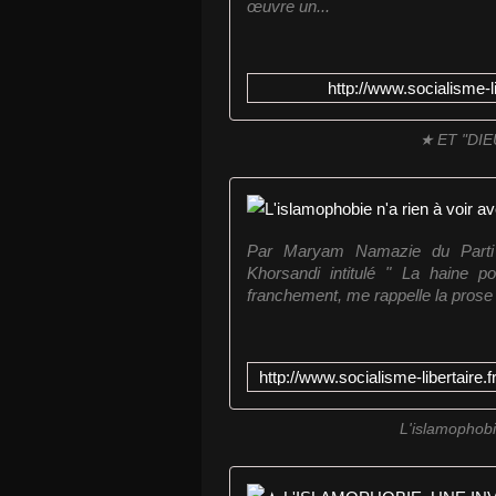
œuvre un...
http://www.socialisme-l
★ ET "DIE
Par Maryam Namazie du Parti c
Khorsandi intitulé " La haine po
franchement, me rappelle la prose 
L'islamophobie