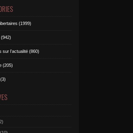
ORIES
ibertaires (1999)
 (942)
sur l'actualité (860)
e (205)
(3)
VES
2)
(10)