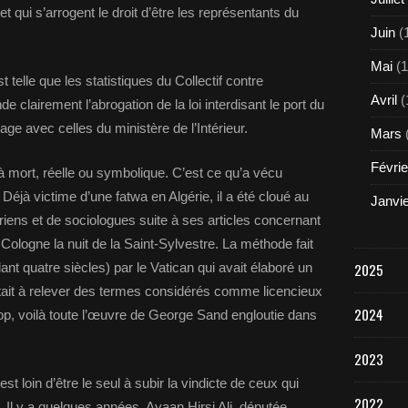
t qui s’arrogent le droit d’être les représentants du
Juin
(
Mai
(1
telle que les statistiques du Collectif contre
Avril
(
 clairement l’abrogation de la loi interdisant le port du
alage avec celles du ministère de l’Intérieur.
Mars
Févrie
 mort, réelle ou symbolique. C’est ce qu’a vécu
 Déjà victime d’une fatwa en Algérie, il a été cloué au
Janvi
oriens et de sociologues suite à ses articles concernant
ologne la nuit de la Saint-Sylvestre. La méthode fait
dant quatre siècles) par le Vatican qui avait élaboré un
2025
sistait à relever des termes considérés comme licencieux
2024
hop, voilà toute l’œuvre de George Sand engloutie dans
2023
loin d’être le seul à subir la vindicte de ceux qui
2022
. Il y a quelques années, Ayaan Hirsi Ali, députée