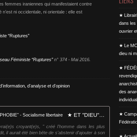
LIENS
s femmes iraniennes qui manifestaient contre
é n’est ni occidentale, ni orientale : elle est
★ Librair
dans les
ouvrier e
ste “Ruptures”
★ Le MO
dieu ni m
seau Féministe “Ruptures”
n° 374 - Mai 2016.
★ FÉDÉ
revendiq
anarchis
d'information, d'analyse et d'opinion
des anar
individua
★ Campag
★ ET "DIEU" CRÉA L'"ISLAMOPHOBIE" - Socialisme libertaire
Fédérati
s vrai(e)s croyant(e)s, " créé l'homme dans les plus
it, il aurait été bien bête de s'abstenir d'ajouter à son
★ Actual