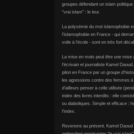
groupes défendant un islam politique e
“vrai islam” : le leur.
La polysémie du mot islamophobie est 
l’islamophobie en France - qui demande
voile à l’école - sont en très fort déc
La mise en mots peut être une mise à
l’écrivain et journaliste Kamel Daoud.
pilori en France par un groupe d’hist
les agressions contre des femmes à C
d’ailleurs penser à celle utilisée (pen
index des livres interdits : elle con
ou diaboliques. Simple et efficace : 
l’index.
Revenons au présent. Kamel Daoud est 
prétendent représenter “le vrai islam”