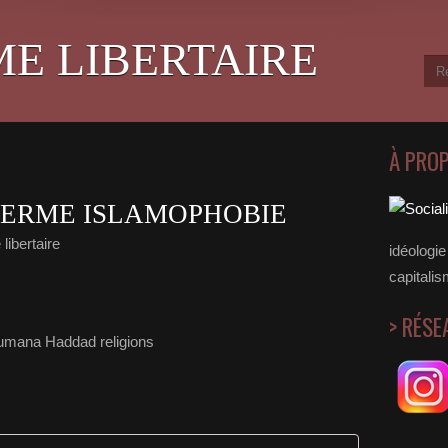
ME LIBERTAIRE
À PRO
TERME ISLAMOPHOBIE
libertaire
idéologie 
capitalis
> RÉSE