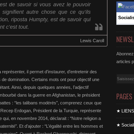
 est de savoir si vous avez le pouvoir
 signifient autre chose que ce qu’ils
Sociali
tion, riposta Humpty, est de savoir qui
t c’est tout.
NEWSL
Lewis Caroll
Abonnez-
.
articles 
représenter, il permet d’instaurer, d’entretenir des
Email
ts de domination. Certains mots ont pour objectif une
étant. Ainsi, depuis quelques années, l’adjectif
PAGES
mbourbé dans la guerre en Afghanistan, le président
attes : “les talibans modérés”, comprenez ceux que
, Recep Erdogan, Président de la Turquie, représente
★ LIEN
qui, en novembre 2014, déclarait : “Notre religion a
★ Sociali
aternité”. Et d’ajouter : “L’égalité entre les hommes et
e humaine”. Quant à Rached Ghannouchi, dirigeant