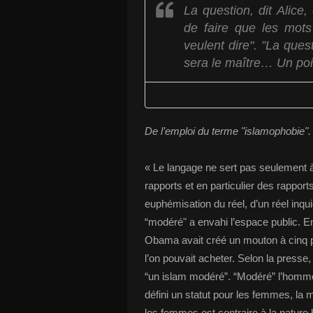
La question, dit Alice,
de faire que les mots
veulent dire". ”La ques
sera le maître… Un poin
De l’emploi du terme "islamophobie"
« Le langage ne sert pas seulement à 
rapports et en particulier des rappor
euphémisation du réel, d’un réel inqui
“modéré" a envahi l’espace public. E
Obama avait créé un mouton à cinq p
l’on pouvait acheter. Selon la presse
“un islam modéré”. “Modéré” l’homme 
défini un statut pour les femmes, la m
les femmes est contraire à la natur