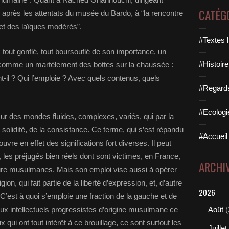
CATÉG
é, après les attentats du musée du Bardo, à “la rencontre
 et des laïques modérés”.
#Textes l
 tout gonflé, tout boursouflé de son importance, un
#Histoire
rme comme un martèlement des bottes sur la chaussée :
nt-il ? Qui l’emploie ? Avec quels contenus, quels
#Regards 
#Ecologi
sur des mondes fluides, complexes, variés, qui par la
 solidité, de la consistance. Ce terme, qui s’est répandu
#Accueil 
uvre en effet des significations fort diverses. Il peut
, les préjugés bien réels dont sont victimes, en France,
ARCHI
ture musulmanes. Mais son emploi vise aussi à opérer
igion, qui fait partie de la liberté d’expression, et, d’autre
2026
C’est à quoi s’emploie une fraction de la gauche et de
aux intellectuels progressistes d’origine musulmane ce
Août
(
x qui ont tout intérêt à ce brouillage, ce sont surtout les
Juillet