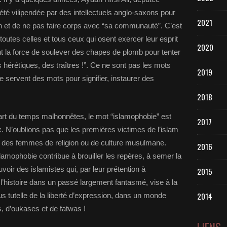
été vilipendée par des intellectuels anglo-saxons pour
2021
ran et de ne pas faire corps avec “sa communauté”. C’est
outes celles et tous ceux qui osent exercer leur esprit
2020
 ont la force de soulever des chapes de plomb pour tenter
es hérétiques, des traîtres !”. Ce ne sont pas les mots
2019
e servent des mots pour signifier, instaurer des
2018
part du temps malhonnêtes, le mot “islamophobie” est
2017
 N’oublions pas que les premières victimes de l’islam
t des femmes de religion ou de culture musulmane.
2016
mophobie contribue à brouiller les repères, à semer la
uvoir des islamistes qui, par leur prétention à
2015
l’histoire dans un passé largement fantasmé, vise à la
2014
ous tutelle de la liberté d’expression, dans un monde
, d’oukases et de fatwas !