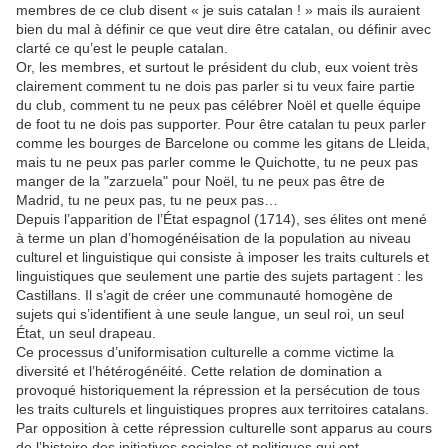
membres de ce club disent « je suis catalan ! » mais ils auraient
bien du mal à définir ce que veut dire être catalan, ou définir avec
clarté ce qu’est le peuple catalan.
Or, les membres, et surtout le président du club, eux voient très
clairement comment tu ne dois pas parler si tu veux faire partie
du club, comment tu ne peux pas célébrer Noël et quelle équipe
de foot tu ne dois pas supporter. Pour être catalan tu peux parler
comme les bourges de Barcelone ou comme les gitans de Lleida,
mais tu ne peux pas parler comme le Quichotte, tu ne peux pas
manger de la "zarzuela" pour Noël, tu ne peux pas être de
Madrid, tu ne peux pas, tu ne peux pas…
Depuis l’apparition de l’État espagnol (1714), ses élites ont mené
à terme un plan d’homogénéisation de la population au niveau
culturel et linguistique qui consiste à imposer les traits culturels et
linguistiques que seulement une partie des sujets partagent : les
Castillans. Il s’agit de créer une communauté homogène de
sujets qui s’identifient à une seule langue, un seul roi, un seul
État, un seul drapeau.
Ce processus d’uniformisation culturelle a comme victime la
diversité et l’hétérogénéité. Cette relation de domination a
provoqué historiquement la répression et la persécution de tous
les traits culturels et linguistiques propres aux territoires catalans.
Par opposition à cette répression culturelle sont apparus au cours
de l’histoire des initiatives sociales et politiques qui ont