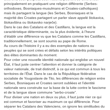
principalement en pratiquant une religion différente (Serbes-
orthodoxes, Bosniaques-musulmans et Croates-catholiques)
mais ils partagent la langue (les Serbes, Bosniaques et la
majorité des Croates partagent un parler slave appelé štokavica,
štokavština ou štokavsko narječe).
Dans le cas des Catalans et des Castillans, la langue est la
caractéristique déterminante, ou la plus évidente, à l’heure
d’établir une différence vu que les Catalans comme les Castillans,
traditionnellement, se sont soumis au pape de Rome.
Au cours de l’histoire il y a eu des exemples de nations ou
peuples qui se sont crées et défaits selon les intérêts politiques
des élites dominantes du moment.
Pour créer une nouvelle identité nationale qui englobe un nouvel
État, il faut juste centrer l’attention et donner la catégorie de
valeur nationale, de trait distinctif, à ce qui est commun à tous les
territoires de l’État. Dans le cas de la République fédérative
socialiste de Yougoslavie de Tito, les différences de religion entre
Serbes, Bosniaques et Croates seront oubliées et l’identité
nationale sera construite sur la base de la lutte contre le fascisme
et de la langue slave commune "serbo-croate".
Pour diviser une nation en deux ou plus, il faut juste nier ce qui
est commun et favoriser au maximum ce qui différencie. Pour
séparer les Catalans des Valenciens, on ignore les similitudes du