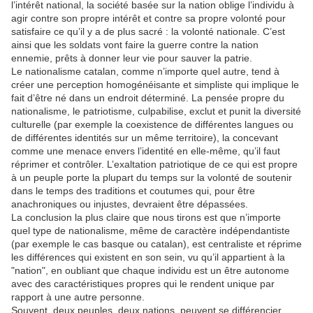
l’intérêt national, la société basée sur la nation oblige l’individu à
agir contre son propre intérêt et contre sa propre volonté pour
satisfaire ce qu’il y a de plus sacré : la volonté nationale. C’est
ainsi que les soldats vont faire la guerre contre la nation
ennemie, prêts à donner leur vie pour sauver la patrie.
Le nationalisme catalan, comme n’importe quel autre, tend à
créer une perception homogénéisante et simpliste qui implique le
fait d’être né dans un endroit déterminé. La pensée propre du
nationalisme, le patriotisme, culpabilise, exclut et punit la diversité
culturelle (par exemple la coexistence de différentes langues ou
de différentes identités sur un même territoire), la concevant
comme une menace envers l’identité en elle-même, qu’il faut
réprimer et contrôler. L’exaltation patriotique de ce qui est propre
à un peuple porte la plupart du temps sur la volonté de soutenir
dans le temps des traditions et coutumes qui, pour être
anachroniques ou injustes, devraient être dépassées.
La conclusion la plus claire que nous tirons est que n’importe
quel type de nationalisme, même de caractère indépendantiste
(par exemple le cas basque ou catalan), est centraliste et réprime
les différences qui existent en son sein, vu qu’il appartient à la
"nation", en oubliant que chaque individu est un être autonome
avec des caractéristiques propres qui le rendent unique par
rapport à une autre personne.
Souvent, deux peuples, deux nations, peuvent se différencier