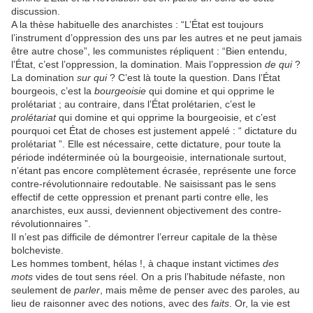
discussion.
A la thèse habituelle des anarchistes : “L’État est toujours
l’instrument d’oppression des uns par les autres et ne peut jamais
être autre chose”, les communistes répliquent : “Bien entendu,
l’État, c’est l’oppression, la domination. Mais l’oppression
de qui
?
La domination
sur qui
? C’est là toute la question. Dans l’État
bourgeois, c’est la
bourgeoisie
qui domine et qui opprime le
prolétariat ; au contraire, dans l’État prolétarien, c’est le
prolétariat
qui domine et qui opprime la bourgeoisie, et c’est
pourquoi cet État de choses est justement appelé : “ dictature du
prolétariat ”. Elle est nécessaire, cette dictature, pour toute la
période indéterminée où la bourgeoisie, internationale surtout,
n’étant pas encore complètement écrasée, représente une force
contre-révolutionnaire redoutable. Ne saisissant pas le sens
effectif de cette oppression et prenant parti contre elle, les
anarchistes, eux aussi, deviennent objectivement des contre-
révolutionnaires ”.
Il n’est pas difficile de démontrer l’erreur capitale de la thèse
bolcheviste.
Les hommes tombent, hélas !, à chaque instant victimes
des
mots
vides de tout sens réel. On a pris l’habitude néfaste, non
seulement de
parler
, mais même de penser avec des paroles, au
lieu de raisonner avec des notions, avec des
faits
. Or, la vie est