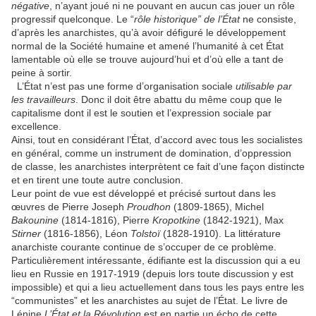
négative
, n’ayant joué ni ne pouvant en aucun cas jouer un rôle
progressif quelconque. Le “
rôle historique”
de l’État
ne consiste,
d’après les anarchistes, qu’à avoir défiguré le développement
normal de la Société humaine et amené l’humanité à cet État
lamentable où elle se trouve aujourd’hui et d’où elle a tant de
peine à sortir.
L’État n’est pas une forme d’organisation sociale
utilisable par
les travailleurs
. Donc il doit être abattu du même coup que le
capitalisme dont il est le soutien et l’expression sociale par
excellence.
Ainsi, tout en considérant l’État, d’accord avec tous les socialistes
en général, comme un instrument de domination, d’oppression
de classe, les anarchistes interprètent ce fait d’une façon distincte
et en tirent une toute autre conclusion.
Leur point de vue est développé et précisé surtout dans les
œuvres de Pierre Joseph
Proudhon
(1809-1865), Michel
Bakounine
(1814-1816), Pierre
Kropotkine
(1842-1921), Max
Stirner
(1816-1856), Léon
Tolstoï
(1828-1910). La littérature
anarchiste courante continue de s’occuper de ce problème.
Particulièrement intéressante, édifiante est la discussion qui a eu
lieu en Russie en 1917-1919 (depuis lors toute discussion y est
impossible) et qui a lieu actuellement dans tous les pays entre les
“communistes” et les anarchistes au sujet de l’État. Le livre de
Lénine
L’État et la Révolution
est en partie un écho de cette