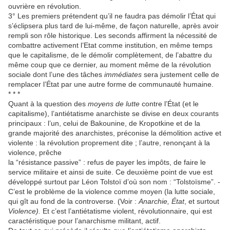
ouvrière en révolution.
3° Les premiers prétendent qu’il ne faudra pas démolir l’État qui
s’éclipsera plus tard de lui-même, de façon naturelle, après avoir
rempli son rôle historique. Les seconds affirment la nécessité de
combattre activement l’Etat comme institution, en même temps
que le capitalisme, de le démolir complètement, de l’abattre du
même coup que ce dernier, au moment même de la révolution
sociale dont l’une des tâches
immédiates
sera justement celle de
remplacer l’État par une autre forme de communauté humaine.
* * *
Quant à la question des
moyens de lutte
contre l’État (et le
capitalisme), l’antiétatisme anarchiste se divise en deux courants
principaux : l’un, celui de Bakounine, de Kropotkine et de la
grande majorité des anarchistes, préconise la démolition active et
violente : la révolution proprement dite ; l’autre, renonçant à la
violence, prêche
la “résistance passive” : refus de payer les impôts, de faire le
service militaire et ainsi de suite. Ce deuxième point de vue est
développé surtout par Léon Tolstoï d’où son nom : “Tolstoïsme”. -
C’est le problème de la violence comme moyen (la lutte sociale,
qui gît au fond de la controverse. (Voir :
Anarchie, État
, et surtout
Violence).
Et c’est l’antiétatisme violent, révolutionnaire, qui est
caractéristique pour l’anarchisme militant, actif.