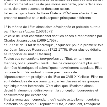
l’État comme tel n’en reste pas moins invariable, précis dans son
sens, dans son essence et dans son action.
Tel est, en gros traits, la thèse Étatiste,
l’Étatisme absolu
. Il se
présente toutefois sous trois aspects principaux différents :
1° la théorie de l’État absolutiste développée et précisée surtout
par Thomas
Hobbes
(15881679) ;
2° celle de l’État constitutionnel dont les bases furent établies par
Charles
Montesquieu
(1689-1755) ;
et 3° celle de l’État démocratique, esquissée pour la première fois
par Jean-Jacques
Rousseau
(1712-1778). (Pour plus de détails,
se rapporter au mot : Étatisme).
Toutes ces
conceptions bourgeoises
de l’État, en tant que
théories, ont aujourd’hui vieilli. Elles ne correspondent plus aux
données historiques ni scientifiques nouvellement acquises. Elles
ont joué leur rôle surtout comme précurseurs de
l’épanouissement prodigieux de l’État au XVIII-XIX siècle. Elles ne
sont défendues de nos jours que par les classes et les groupes
égoïstiquement intéressés. C’est ainsi que l’Étatisme absolu
devint finalement et définitivement la conception bourgeoise et
conservatrice par excellence.
Il est à remarquer, cependant, qu’il existe actuellement certains
éléments
bourgeois
qui répudient l’État, le critiquent, l’attaquent.