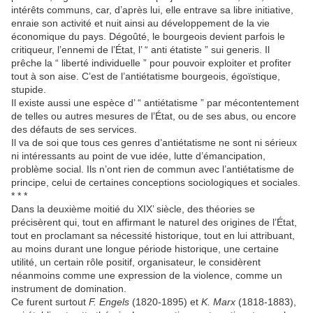
intérêts communs, car, d’après lui, elle entrave sa libre initiative,
enraie son activité et nuit ainsi au développement de la vie
économique du pays. Dégoûté, le bourgeois devient parfois le
critiqueur, l’ennemi de l’État, l’ “ anti étatiste ” sui generis. Il
prêche la “ liberté individuelle ” pour pouvoir exploiter et profiter
tout à son aise. C’est de l’antiétatisme bourgeois, égoïstique,
stupide.
Il existe aussi une espèce d’ “ antiétatisme ” par mécontentement
de telles ou autres mesures de l’État, ou de ses abus, ou encore
des défauts de ses services.
Il va de soi que tous ces genres d’antiétatisme ne sont ni sérieux
ni intéressants au point de vue idée, lutte d’émancipation,
problème social. Ils n’ont rien de commun avec l’antiétatisme de
principe, celui de certaines conceptions sociologiques et sociales.
* * *
Dans la deuxième moitié du XIX’ siècle, des théories se
précisèrent qui, tout en affirmant le naturel des origines de l’État,
tout en proclamant sa nécessité historique, tout en lui attribuant,
au moins durant une longue période historique, une certaine
utilité, un certain rôle positif, organisateur, le considèrent
néanmoins comme une expression de la violence, comme un
instrument de domination.
Ce furent surtout
F. Engels
(1820-1895) et
K. Marx
(1818-1883),