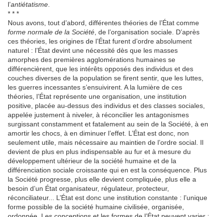
l’
antiétatisme
.
* * *
Nous avons, tout d’abord, différentes théories de l’État comme
forme normale de la Société
, de l’organisation sociale. D’après
ces théories, les origines de l’État furent d’ordre absolument
naturel : l’État devint une nécessité dès que les masses
amorphes des premières agglomérations humaines se
différencièrent, que les intérêts opposés des individus et des
couches diverses de la population se firent sentir, que les luttes,
les guerres incessantes s’ensuivirent. A la lumière de ces
théories, l’État représente une organisation, une institution
positive, placée au-dessus des individus et des classes sociales,
appelée justement à niveler, à réconcilier les antagonismes
surgissant constamment et fatalement au sein de la Société, à en
amortir les chocs, à en diminuer l’effet. L’État est donc, non
seulement utile, mais nécessaire au maintien de l’ordre social. Il
devient de plus en plus indispensable au fur et à mesure du
développement ultérieur de la société humaine et de la
différenciation sociale croissante qui en est la conséquence. Plus
la Société progresse, plus elle devient compliquée, plus elle a
besoin d’un État organisateur, régulateur, protecteur,
réconciliateur... L’État est donc une institution constante : l’unique
forme possible de la société humaine civilisée, organisée,
ordonnée. Les conceptions et les formes de l’État peuvent varier ;