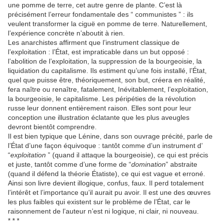
une pomme de terre, cet autre genre de plante. C’est là
précisément l’erreur fondamentale des “ communistes ” : ils
veulent transformer la ciguë en pomme de terre. Naturellement,
l’expérience concrète n’aboutit à rien.
Les anarchistes affirment que l’instrument classique de
l’exploitation : l’État, est impraticable dans un but opposé :
l’abolition de l’exploitation, la suppression de la bourgeoisie, la
liquidation du capitalisme. Ils estiment qu’une fois installé, l’État,
quel que puisse être, théoriquement, son but, créera en réalité,
fera naître ou renaître, fatalement, Inévitablement, l’exploitation,
la bourgeoisie, le capitalisme. Les péripéties de la révolution
russe leur donnent entièrement raison. Elles sont pour leur
conception une illustration éclatante que les plus aveugles
devront bientôt comprendre.
Il est bien typique que Lénine, dans son ouvrage précité, parle de
l’État d’une façon équivoque : tantôt comme d’un instrument d’
“
exploitation
” (quand il attaque la bourgeoisie), ce qui est précis
et juste, tantôt comme d’une forme de “
domination
” abstraite
(quand il défend la théorie Étatiste), ce qui est vague et erroné.
Ainsi son livre devient illogique, confus, faux. Il perd totalement
l’intérêt et l’importance qu’il aurait pu avoir. Il est une des œuvres
les plus faibles qui existent sur le problème de l’État, car le
raisonnement de l’auteur n’est ni logique, ni clair, ni nouveau.
* * *