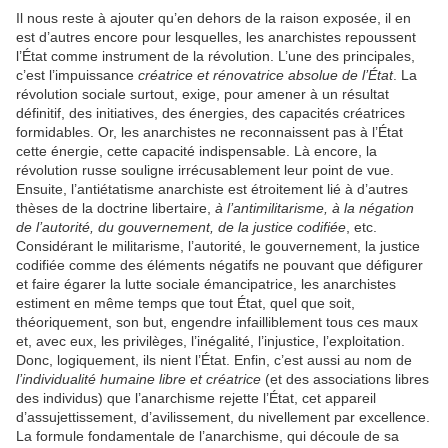
Il nous reste à ajouter qu’en dehors de la raison exposée, il en
est d’autres encore pour lesquelles, les anarchistes repoussent
l’État comme instrument de la révolution. L’une des principales,
c’est l’impuissance
créatrice et rénovatrice absolue de l’État
. La
révolution sociale surtout, exige, pour amener à un résultat
définitif, des initiatives, des énergies, des capacités créatrices
formidables. Or, les anarchistes ne reconnaissent pas à l’État
cette énergie, cette capacité indispensable. Là encore, la
révolution russe souligne irrécusablement leur point de vue.
Ensuite, l’antiétatisme anarchiste est étroitement lié à d’autres
thèses de la doctrine libertaire,
à l’antimilitarisme, à la négation
de l’autorité, du gouvernement, de la justice codifiée
, etc.
Considérant le militarisme, l’autorité, le gouvernement, la justice
codifiée comme des éléments négatifs ne pouvant que défigurer
et faire égarer la lutte sociale émancipatrice, les anarchistes
estiment en même temps que tout État, quel que soit,
théoriquement, son but, engendre infailliblement tous ces maux
et, avec eux, les privilèges, l’inégalité, l’injustice, l’exploitation.
Donc, logiquement, ils nient l’État. Enfin, c’est aussi au nom de
l’individualité humaine libre et créatrice
(et des associations libres
des individus) que l’anarchisme rejette l’État, cet appareil
d’assujettissement, d’avilissement, du nivellement par excellence.
La formule fondamentale de l’anarchisme, qui découle de sa