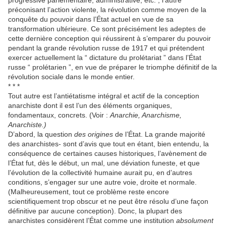
progressive parlementaire, administrative, etc. ; l’autre
préconisant l’action violente, la révolution comme moyen de la
conquête du pouvoir dans l’État actuel en vue de sa
transformation ultérieure. Ce sont précisément les adeptes de
cette dernière conception qui réussirent à s’emparer du pouvoir
pendant la grande révolution russe de 1917 et qui prétendent
exercer actuellement la “ dictature du prolétariat ” dans l’État
russe “ prolétarien ”, en vue de préparer le triomphe définitif de la
révolution sociale dans le monde entier.
* * *
Tout autre est l’antiétatisme intégral et actif de la conception
anarchiste dont il est l’un des éléments organiques,
fondamentaux, concrets. (Voir :
Anarchie, Anarchisme,
Anarchiste.)
D’abord, la question
des origines
de l’État. La grande majorité
des anarchistes- sont d’avis que tout en étant, bien entendu, la
conséquence de certaines causes historiques, l’avènement de
l’État fut, dès le début, un mal, une déviation funeste, et que
l’évolution de la collectivité humaine aurait pu, en d’autres
conditions, s’engager sur une autre voie, droite et normale.
(Malheureusement, tout ce problème reste encore
scientifiquement trop obscur et ne peut être résolu d’une façon
définitive par aucune conception). Donc, la plupart des
anarchistes considèrent l’État comme une institution
absolument