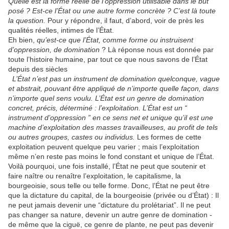
Quelle est la forme réelle de l’oppression utilisable dans le but
posé ? Est-ce l’État ou une autre forme concrète ? C’est là toute
la question.
Pour y répondre, il faut, d’abord, voir de près les
qualités réelles, intimes de l’État.
Eh bien,
qu’est-ce que l’État, comme forme ou instruisent
d’oppression, de domination
? Là réponse nous est donnée par
toute l’histoire humaine, par tout ce que nous savons de l’État
depuis des siècles
L’État n’est pas un instrument de domination quelconque, vague
et abstrait, pouvant être appliqué de n’importe quelle façon, dans
n’importe quel sens voulu. L’État est un genre de domination
concret, précis, déterminé : l’exploitation. L’État est un “
instrument d’oppression ” en ce sens net et unique qu’il est une
machine d’exploitation des masses travailleuses, au profit de tels
ou autres groupes, castes ou individus.
Les formes de cette
exploitation peuvent quelque peu varier ; mais l’exploitation
même n’en reste pas moins le fond constant et unique de l’État.
Voilà pourquoi, une fois installé, l’État ne peut que soutenir et
faire naître ou renaître l’exploitation, le capitalisme, la
bourgeoisie, sous telle ou telle forme. Donc, l’État ne peut être
que la dictature du capital, de la bourgeoisie (privée ou d’État) : Il
ne peut jamais devenir une “dictature du prolétariat”. Il ne peut
pas changer sa nature, devenir un autre genre de domination -
de même que la ciguë, ce genre de plante, ne peut pas devenir