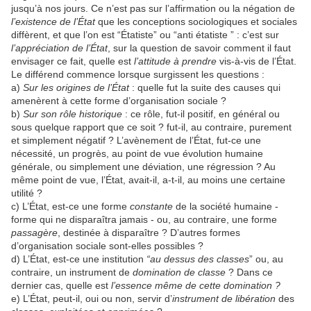
jusqu’à nos jours. Ce n’est pas sur l’affirmation ou la négation de
l’existence de l’État
que les conceptions sociologiques et sociales
diffèrent, et que l’on est “Étatiste” ou “anti étatiste ” : c’est sur
l’appréciation de l’État
, sur la question de savoir comment il faut
envisager ce fait, quelle est
l’attitude à prendre
vis-à-vis de l’État.
Le différend commence lorsque surgissent les questions :
a)
Sur les origines de l’État
: quelle fut la suite des causes qui
amenèrent à cette forme d’organisation sociale ?
b)
Sur son rôle historique
: ce rôle, fut-il positif, en général ou
sous quelque rapport que ce soit ? fut-il, au contraire, purement
et simplement négatif ? L’avènement de l’État, fut-ce une
nécessité, un progrès, au point de vue évolution humaine
générale, ou simplement une déviation, une régression ? Au
même point de vue, l’État, avait-il, a-t-il, au moins une certaine
utilité ?
c) L’État, est-ce une forme
constante
de la société humaine -
forme qui ne disparaîtra jamais - ou, au contraire, une forme
passagère
, destinée à disparaître ? D’autres formes
d’organisation sociale sont-elles possibles ?
d) L’État, est-ce une institution
“au dessus des classes
” ou, au
contraire, un instrument de
domination de classe
? Dans ce
dernier cas, quelle est
l’essence même de cette domination ?
e) L’État, peut-il, oui ou non, servir d’
instrument de libération
des