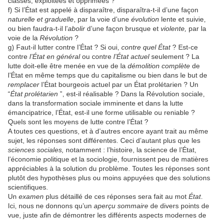
classes, exploitées et opprimées ?
f) Si l’État est appelé à disparaître, disparaîtra-t-il d’une façon
naturelle et graduelle
, par la voie d’une
évolution
lente et suivie,
ou bien faudra-t-il l’
abolir
d’une façon brusque et
violente,
par la
voie de la
Révolution
?
g) Faut-il lutter contre l’État ? Si oui,
contre quel État
? Est-ce
contre
l’État en général
ou contre
l’État actuel
seulement ? La
lutte doit-elle être menée en vue de la
démolition complète
de
l’État en même temps que du capitalisme ou bien dans le but de
remplacer
l’État bourgeois actuel par un État prolétarien ? Un
“
État prolétarien
”, est-il réalisable ? Dans la Révolution sociale,
dans la transformation sociale imminente et dans la lutte
émancipatrice, l’État, est-il une forme utilisable ou reniable ?
Quels sont les moyens de lutte contre l’État ?
A toutes ces questions, et à d’autres encore ayant trait au même
sujet, les réponses sont différentes. Ceci d’autant plus que les
sciences sociales,
notamment : l’histoire, la science de l’État,
l’économie politique et la sociologie, fournissent peu de matières
appréciables à la solution du problème. Toutes les réponses sont
plutôt des hypothèses plus ou moins appuyées que des solutions
scientifiques.
Un
examen
plus détaillé de ces réponses sera fait au mot
État
.
Ici, nous ne donnons qu’un
aperçu sommaire
de divers points de
vue, juste afin de démontrer les différents aspects modernes de