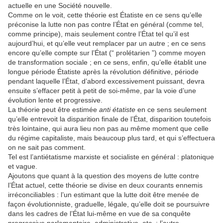
actuelle en une Société nouvelle.
Comme on le voit, cette théorie est Étatiste en ce sens qu’elle
préconise la lutte non pas contre l’État en général (comme tel,
comme principe), mais seulement contre l’État tel qu’il est
aujourd’hui, et qu’elle veut remplacer par un autre ; en ce sens
encore qu’elle compte sur l’État (“ prolétarien ”) comme moyen
de transformation sociale ; en ce sens, enfin, qu’elle établit une
longue période Étatiste après la révolution définitive, période
pendant laquelle l’État, d’abord excessivement puissant, devra
ensuite s’effacer petit à petit de soi-même, par la voie d’une
évolution lente et progressive.
La théorie peut être estimée
anti étatiste
en ce sens seulement
qu’elle entrevoit la disparition finale de l’État, disparition toutefois
très lointaine, qui aura lieu non pas au même moment que celle
du régime capitaliste, mais beaucoup plus tard, et qui s’effectuera
on ne sait pas comment.
Tel est l’antiétatisme marxiste et socialiste en général : platonique
et vague.
Ajoutons que quant à la question des moyens de lutte contre
l’État actuel, cette théorie se divise en deux courants ennemis
irréconciliables : l’un estimant que la lutte doit être menée de
façon évolutionniste, graduelle, légale, qu’elle doit se poursuivre
dans les cadres de l’État lui-même en vue de sa conquête