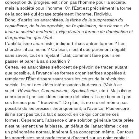
conception du progrès, est : non pas l’homme pour la société,
mais la société pour l’homme. Or, l’État est précisément la forme
de la société qui écrase totalement l’homme, l’individu.
Donc, d’après les anarchistes,
la tâche de la suppression du
capitalisme, de la bourgeoisie, de l’exploitation, des classes, de
toute la société moderne, exige d’autres formes de domination et
d’organisation que l’État.
L’antiétatisme anarchiste, indique-t-il ces autres formes ? Les
cherche-t-il au moins ? Ou bien, n’est-il que purement négatif,
sans savoir, tout en rejetant l’État, comment faire pour s’en
passer et parer à sa disparition ?
Certes, les anarchistes s’efforcent de prévoir, de tracer, autant
que possible, à l’avance les formes organisatrices appelées à
remplacer l’État disparaissant sous les coups de la révolution
sociale. Ils ont des idées intéressantes là-dessus. (Voir à ce
sujet :
Révolution, Communisme, Syndicalisme,
etc.). Mais ils ne
considèrent pas ces idées comme définitives. Ils ne tiennent pas
ces formes pour “ trouvées ”. De plus, ils ne croient même pas
possible de les préciser théoriquement, à l’avance. Plus encore :
ils ne sont pas tout à fait d’accord, en ce qui concerne ces
formes. Cependant, l’absence d’une solution générale toute prête
n’est nullement une faiblesse, un défaut de l’anarchisme : c’est
un phénomène normal, inhérent à sa conception même. Car tous
les anarchistes sont parfaitement d’accord sur un point capital :