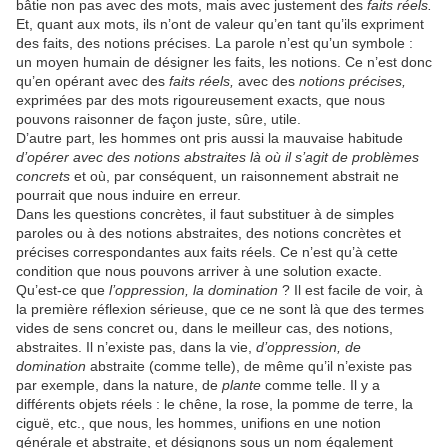
bâtie non pas avec des mots, mais avec justement des
faits réels.
Et, quant aux mots, ils n’ont de valeur qu’en tant qu’ils expriment
des faits, des notions précises. La parole n’est qu’un symbole :
un moyen humain de désigner les faits, les notions. Ce n’est donc
qu’en opérant avec des
faits réels,
avec des
notions précises,
exprimées par des mots rigoureusement exacts, que nous
pouvons raisonner de façon juste, sûre, utile.
D’autre part, les hommes ont pris aussi la mauvaise habitude
d’opérer avec des notions abstraites là où il s’agit de problèmes
concrets
et où, par conséquent, un raisonnement abstrait ne
pourrait que nous induire en erreur.
Dans les questions concrètes, il faut substituer à de simples
paroles ou à des notions abstraites, des notions concrètes et
précises correspondantes aux faits réels. Ce n’est qu’à cette
condition que nous pouvons arriver à une solution exacte.
Qu’est-ce que
l’oppression, la domination
? Il est facile de voir, à
la première réflexion sérieuse, que ce ne sont là que des termes
vides de sens concret ou, dans le meilleur cas, des notions,
abstraites. Il n’existe pas, dans la vie,
d’oppression, de
domination
abstraite (comme telle), de même qu’il n’existe pas
par exemple, dans la nature, de
plante
comme telle. Il y a
différents objets réels : le chêne, la rose, la pomme de terre, la
ciguë, etc., que nous, les hommes, unifions en une notion
générale et abstraite, et désignons sous un nom également