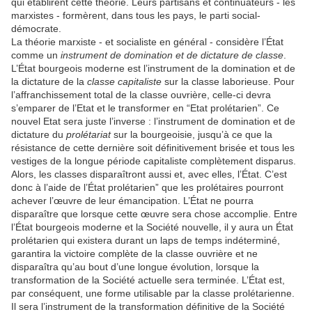
qui établirent cette théorie. Leurs partisans et continuateurs - les
marxistes - formèrent, dans tous les pays, le parti social-
démocrate.
La théorie marxiste - et socialiste en général - considère l’État
comme un
instrument de domination et de dictature de classe
.
L’État bourgeois moderne est l’instrument de la domination et de
la dictature de la
classe capitaliste
sur la classe laborieuse. Pour
l’affranchissement total de la classe ouvrière, celle-ci devra
s’emparer de l’Etat et le transformer en “Etat prolétarien”. Ce
nouvel Etat sera juste l’inverse : l’instrument de domination et de
dictature du
prolétariat
sur la bourgeoisie, jusqu’à ce que la
résistance de cette dernière soit définitivement brisée et tous les
vestiges de la longue période capitaliste complètement disparus.
Alors, les classes disparaîtront aussi et, avec elles, l’État. C’est
donc à l’aide de l’État prolétarien” que les prolétaires pourront
achever l’œuvre de leur émancipation. L’État ne pourra
disparaître que lorsque cette œuvre sera chose accomplie. Entre
l’État bourgeois moderne et la Société nouvelle, il y aura un État
prolétarien qui existera durant un laps de temps indéterminé,
garantira la victoire complète de la classe ouvrière et ne
disparaîtra qu’au bout d’une longue évolution, lorsque la
transformation de la Société actuelle sera terminée. L’État est,
par conséquent, une forme utilisable par la classe prolétarienne.
Il sera l’instrument de la transformation définitive de la Société