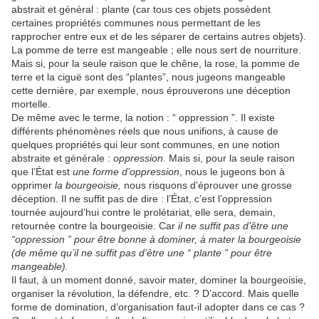
abstrait et général : plante (car tous ces objets possèdent
certaines propriétés communes nous permettant de les
rapprocher entre eux et de les séparer de certains autres objets).
La pomme de terre est mangeable ; elle nous sert de nourriture.
Mais si, pour la seule raison que le chêne, la rose, la pomme de
terre et la ciguë sont des “plantes”, nous jugeons mangeable
cette dernière, par exemple, nous éprouverons une déception
mortelle.
De même avec le terme, la notion : “ oppression ”. Il existe
différents phénomènes réels que nous unifions, à cause de
quelques propriétés qui leur sont communes, en une notion
abstraite et générale :
oppression.
Mais si, pour la seule raison
que l’État est
une forme d’oppression
, nous le jugeons bon à
opprimer
la bourgeoisie,
nous risquons d’éprouver une grosse
déception. Il ne suffit pas de dire : l’État, c’est l’oppression
tournée aujourd’hui contre le prolétariat, elle sera, demain,
retournée contre la bourgeoisie. Car
il ne suffit pas d’être une
“oppression ” pour être bonne à dominer, à mater la bourgeoisie
(de même qu’il ne suffit pas d’être une “ plante ” pour être
mangeable).
Il faut, à un moment donné, savoir mater, dominer la bourgeoisie,
organiser la révolution, la défendre, etc. ? D’accord. Mais quelle
forme de domination, d’organisation faut-il adopter dans ce cas ?