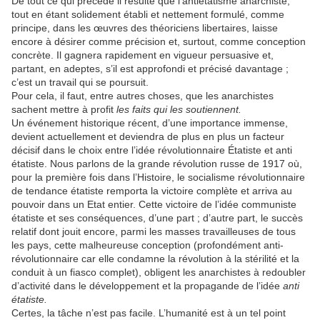
De tout ce qui précède il résulte que l’antiétatisme anarchiste,
tout en étant solidement établi et nettement formulé, comme
principe, dans les œuvres des théoriciens libertaires, laisse
encore à désirer comme précision et, surtout, comme conception
concrète. Il gagnera rapidement en vigueur persuasive et,
partant, en adeptes, s’il est approfondi et précisé davantage ;
c’est un travail qui se poursuit.
Pour cela, il faut, entre autres choses, que les anarchistes
sachent mettre à profit
les faits qui les soutiennent.
Un événement historique récent, d’une importance immense,
devient actuellement et deviendra de plus en plus un facteur
décisif dans le choix entre l’idée révolutionnaire Étatiste et anti
étatiste. Nous parlons de la grande révolution russe de 1917 où,
pour la première fois dans l’Histoire, le socialisme révolutionnaire
de tendance étatiste remporta la victoire complète et arriva au
pouvoir dans un Etat entier. Cette victoire de l’idée communiste
étatiste et ses conséquences, d’une part ; d’autre part, le succès
relatif dont jouit encore, parmi les masses travailleuses de tous
les pays, cette malheureuse conception (profondément anti-
révolutionnaire car elle condamne la révolution à la stérilité et la
conduit à un fiasco complet), obligent les anarchistes à redoubler
d’activité dans le développement et la propagande de l’idée
anti
étatiste.
Certes, la tâche n’est pas facile. L’humanité est à un tel point