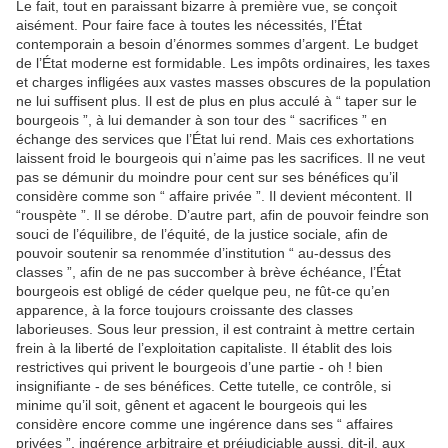
Le fait, tout en paraissant bizarre à première vue, se conçoit
aisément. Pour faire face à toutes les nécessités, l’État
contemporain a besoin d’énormes sommes d’argent. Le budget
de l’État moderne est formidable. Les impôts ordinaires, les taxes
et charges infligées aux vastes masses obscures de la population
ne lui suffisent plus. Il est de plus en plus acculé à “ taper sur le
bourgeois ”, à lui demander à son tour des “ sacrifices ” en
échange des services que l’État lui rend. Mais ces exhortations
laissent froid le bourgeois qui n’aime pas les sacrifices. Il ne veut
pas se démunir du moindre pour cent sur ses bénéfices qu’il
considère comme son “ affaire privée ”. Il devient mécontent. Il
“rouspète ”. Il se dérobe. D’autre part, afin de pouvoir feindre son
souci de l’équilibre, de l’équité, de la justice sociale, afin de
pouvoir soutenir sa renommée d’institution “ au-dessus des
classes ”, afin de ne pas succomber à brève échéance, l’État
bourgeois est obligé de céder quelque peu, ne fût-ce qu’en
apparence, à la force toujours croissante des classes
laborieuses. Sous leur pression, il est contraint à mettre certain
frein à la liberté de l’exploitation capitaliste. Il établit des lois
restrictives qui privent le bourgeois d’une partie - oh ! bien
insignifiante - de ses bénéfices. Cette tutelle, ce contrôle, si
minime qu’il soit, gênent et agacent le bourgeois qui les
considère encore comme une ingérence dans ses “ affaires
privées ”, ingérence arbitraire et préjudiciable aussi, dit-il, aux