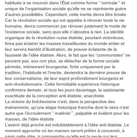
habituée à se mouvoir dans l’État comme forme “ normale ” et
unique de l’organisation sociale qu’elle ne se représente guère
d’autres possibilités. Cependant, cette inertie devra être brisée.
Car la révolution sociale qui est appelée à rénover toute la vie
humaine, devra commencer par rénover justement le mode de
l’existence sociale, sans quoi elle n’aboutira à rien. La stérilité
organique de la révolution russe étatiste, pourtant victorieuse,
finira pas éclairer les masses travailleuses du monde entier et
leur servira bientôt d’illustration, de preuve éclatante de la
fausseté de l’idée étatiste. Alors, le fait que les “communistes” ne
peuvent pas, eux non plus, se détacher de la forme sociale
périmée, intimement bourgeoise, forte uniquement par la
tradition, l’habitude et l’inertie, deviendra la dernière preuve de
leur conservatisme, de leur esprit profondément bourgeois et
anti-révolutionnaire. Cette formidable expérience historique
confirmera demain, et tous les jours davantage, la saisissante
exactitude de la conception anti étatiste, anarchiste.
La victoire du bolchevisme n’est, dans la perspective des
événements, qu’une étape historique franchie dont le sens n’est
autre que l’écroulement “ matériel ”, palpable et évident pour les
masses, de l’idée étatiste.
L’avenir déjà proche est indubitablement à l’idée anti étatiste. Le
moment approche où les
masses seront prêtes
à concevoir, à
saisir cette idée, à comprendre qu’elle est la seule qui leur