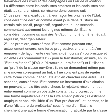
travailleurs des villes et des campagnes en État de révolution.
La différence entre les socialistes étatistes et les socialistes anti
étatistes (anarchistes), se résume donc comme suit
1° Les premiers, expliquant à leur façon les origines de l’État,
considèrent ce dernier comme ayant joué dans l’Histoire un
certain rôle positif, progressif, organisateur. Les seconds,
commentant autrement les origines mêmes de l’État, le
considèrent comme
un mal dès le début
, un phénomène négatif,
régressif, désorganisateur.
2° Les premiers, considérant l’État comme pouvant être,
actuellement encore, une force progressive, cherchent à s’en
emparer - de façon lente (les “social-démocrates”) ou brusque et
violente (les “communistes”) - pour le transformer, ensuite, en un
“État prolétarien” (d’où la “dictature du prolétariat”) et l’utiliser ci
au “profit de la classe ouvrière ; ils ne se demandent même pas
si le moyen correspond au but, s’il ne convient pas de rejeter
cette forme comme inadéquate et d’en chercher une autre. Les
seconds, considérant l’État comme un instrument d’exploitation
ne pouvant jamais être autre chose, le rejettent résolument et
entièrement comme un obstacle constant au progrès, comme
une forme impraticable dans la lutte émancipatrice ; ils estiment
utopique et absurde l’idée d’un “État prolétarien”, et, partant, celle
d’une “dictature du prolétariat” sous forme d’un État ; ils
cherchent une autre forme d’organisation praticable par la classe