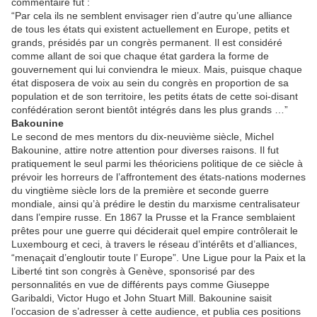
commentaire fut :
“Par cela ils ne semblent envisager rien d’autre qu’une alliance
de tous les états qui existent actuellement en Europe, petits et
grands, présidés par un congrès permanent. Il est considéré
comme allant de soi que chaque état gardera la forme de
gouvernement qui lui conviendra le mieux. Mais, puisque chaque
état disposera de voix au sein du congrès en proportion de sa
population et de son territoire, les petits états de cette soi-disant
confédération seront bientôt intégrés dans les plus grands …”
Bakounine
Le second de mes mentors du dix-neuvième siècle, Michel
Bakounine, attire notre attention pour diverses raisons. Il fut
pratiquement le seul parmi les théoriciens politique de ce siècle à
prévoir les horreurs de l’affrontement des états-nations modernes
du vingtième siècle lors de la première et seconde guerre
mondiale, ainsi qu’à prédire le destin du marxisme centralisateur
dans l’empire russe. En 1867 la Prusse et la France semblaient
prêtes pour une guerre qui déciderait quel empire contrôlerait le
Luxembourg et ceci, à travers le réseau d’intérêts et d’alliances,
“menaçait d’engloutir toute l’ Europe”. Une Ligue pour la Paix et la
Liberté tint son congrès à Genève, sponsorisé par des
personnalités en vue de différents pays comme Giuseppe
Garibaldi, Victor Hugo et John Stuart Mill. Bakounine saisit
l’occasion de s’adresser à cette audience, et publia ces positions