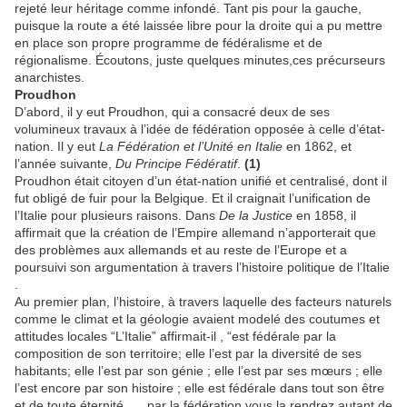
rejeté leur héritage comme infondé. Tant pis pour la gauche,
puisque la route a été laissée libre pour la droite qui a pu mettre
en place son propre programme de fédéralisme et de
régionalisme. Écoutons, juste quelques minutes,ces précurseurs
anarchistes.
Proudhon
D’abord, il y eut Proudhon, qui a consacré deux de ses
volumineux travaux à l’idée de fédération opposée à celle d’état-
nation. Il y eut
La Fédération et l’Unité en Italie
en 1862, et
l’année suivante,
Du Principe Fédératif
.
(1)
Proudhon était citoyen d’un état-nation unifié et centralisé, dont il
fut obligé de fuir pour la Belgique. Et il craignait l’unification de
l’Italie pour plusieurs raisons. Dans
De la Justice
en 1858, il
affirmait que la création de l’Empire allemand n’apporterait que
des problèmes aux allemands et au reste de l’Europe et a
poursuivi son argumentation à travers l’histoire politique de l’Italie
.
Au premier plan, l’histoire, à travers laquelle des facteurs naturels
comme le climat et la géologie avaient modelé des coutumes et
attitudes locales “L’Italie” affirmait-il , “est fédérale par la
composition de son territoire; elle l’est par la diversité de ses
habitants; elle l’est par son génie ; elle l’est par ses mœurs ; elle
l’est encore par son histoire ; elle est fédérale dans tout son être
et de toute éternité. … par la fédération vous la rendrez autant de