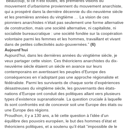
“Beaucoup, si ce n’est toutes, les premières visions du
mouvement d’urbanisme proviennent du mouvement anarchiste,
qui a prospéré dans la dernière décennie du dix-neuvième siècle
et les premières années du vingtième … La vision de ces
pionniers anarchistes n’était pas seulement une forme alternative
de construction, mais une société alternative, ni capitaliste, ni
socialiste bureaucratique : une société fondée sur la coopération
volontaire parmi les femmes et les hommes, travaillant et vivant
dans de petites collectivités auto-gouvernées.”
(6)
Aujourd’hui
Aujourd’hui, dans les dernières années du vingtième siècle, je
veux partager cette vision. Ces théoriciens anarchistes du dix-
neuvième siècle étaient un siècle en avance sur leurs
contemporains en avertissant les peuples d’Europe des
conséquences en n’adoptant pas une approche régionaliste et
fédéraliste. Parmi les survivants de chaque sorte d’expériences
désastreuses du vingtième siècle, les gouvernants des états-
nations d’Europe ont conduit des politiques allant vers plusieurs
types d’existence supranationale. La question cruciale à laquelle
ils sont confrontés est de concevoir soit une Europe des états ou
une Europe des régions.
Proudhon, il y a 130 ans, a lié cette question à l’idée d’un
équilibre des pouvoirs européen, le but des hommes d’état et
théoriciens politiques, et a soutenu qu’il était “impossible de le