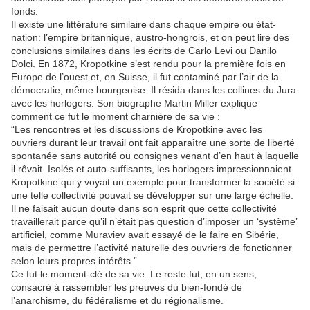
fonds.
Il existe une littérature similaire dans chaque empire ou état-
nation: l’empire britannique, austro-hongrois, et on peut lire des
conclusions similaires dans les écrits de Carlo Levi ou Danilo
Dolci. En 1872, Kropotkine s’est rendu pour la première fois en
Europe de l’ouest et, en Suisse, il fut contaminé par l’air de la
démocratie, même bourgeoise. Il résida dans les collines du Jura
avec les horlogers. Son biographe Martin Miller explique
comment ce fut le moment charnière de sa vie :
“Les rencontres et les discussions de Kropotkine avec les
ouvriers durant leur travail ont fait apparaître une sorte de liberté
spontanée sans autorité ou consignes venant d’en haut à laquelle
il rêvait. Isolés et auto-suffisants, les horlogers impressionnaient
Kropotkine qui y voyait un exemple pour transformer la société si
une telle collectivité pouvait se développer sur une large échelle.
Il ne faisait aucun doute dans son esprit que cette collectivité
travaillerait parce qu’il n’était pas question d’imposer un ‘système’
artificiel, comme Muraviev avait essayé de le faire en Sibérie,
mais de permettre l’activité naturelle des ouvriers de fonctionner
selon leurs propres intérêts.”
Ce fut le moment-clé de sa vie. Le reste fut, en un sens,
consacré à rassembler les preuves du bien-fondé de
l’anarchisme, du fédéralisme et du régionalisme.