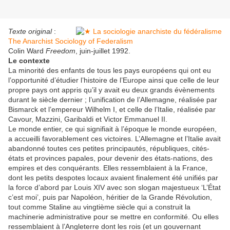
Texte original
:
The Anarchist Sociology of Federalism
Colin Ward
Freedom
, juin-juillet 1992.
Le contexte
La minorité des enfants de tous les pays européens qui ont eu
l’opportunité d’étudier l’histoire de l’Europe ainsi que celle de leur
propre pays ont appris qu’il y avait eu deux grands évènements
durant le siècle dernier ; l’unification de l’Allemagne, réalisée par
Bismarck et l’empereur Wilhelm I, et celle de l’Italie, réalisée par
Cavour, Mazzini, Garibaldi et Victor Emmanuel II.
Le monde entier, ce qui signifiait à l’époque le monde européen,
a accueilli favorablement ces victoires. L’Allemagne et l’Italie avait
abandonné toutes ces petites principautés, républiques, cités-
états et provinces papales, pour devenir des états-nations, des
empires et des conquérants. Elles ressemblaient à la France,
dont les petits despotes locaux avaient finalement été unifiés par
la force d’abord par Louis XIV avec son slogan majestueux ‘L’État
c’est moi’, puis par Napoléon, héritier de la Grande Révolution,
tout comme Staline au vingtième siècle qui a construit la
machinerie administrative pour se mettre en conformité. Ou elles
ressemblaient à l’Angleterre dont les rois (et un gouvernant