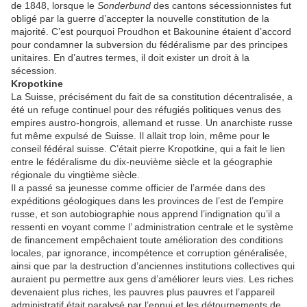
de 1848, lorsque le
Sonderbund
des cantons sécessionnistes fut
obligé par la guerre d’accepter la nouvelle constitution de la
majorité. C’est pourquoi Proudhon et Bakounine étaient d’accord
pour condamner la subversion du fédéralisme par des principes
unitaires. En d’autres termes, il doit exister un droit à la
sécession.
Kropotkine
La Suisse, précisément du fait de sa constitution décentralisée, a
été un refuge continuel pour des réfugiés politiques venus des
empires austro-hongrois, allemand et russe. Un anarchiste russe
fut même expulsé de Suisse. Il allait trop loin, même pour le
conseil fédéral suisse. C’était pierre Kropotkine, qui a fait le lien
entre le fédéralisme du dix-neuvième siècle et la géographie
régionale du vingtième siècle.
Il a passé sa jeunesse comme officier de l’armée dans des
expéditions géologiques dans les provinces de l’est de l’empire
russe, et son autobiographie nous apprend l’indignation qu’il a
ressenti en voyant comme l’ administration centrale et le système
de financement empêchaient toute amélioration des conditions
locales, par ignorance, incompétence et corruption généralisée,
ainsi que par la destruction d’anciennes institutions collectives qui
auraient pu permettre aux gens d’améliorer leurs vies. Les riches
devenaient plus riches, les pauvres plus pauvres et l’appareil
administratif était paralysé par l’ennui et les détournements de