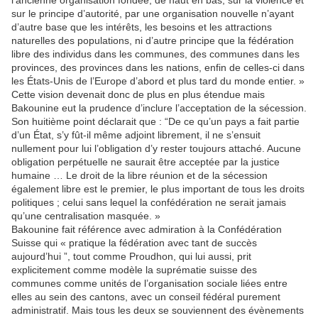
l’ancienne organisation fondée, de haut en bas, sur la violence et
sur le principe d’autorité, par une organisation nouvelle n’ayant
d’autre base que les intérêts, les besoins et les attractions
naturelles des populations, ni d’autre principe que la fédération
libre des individus dans les communes, des communes dans les
provinces, des provinces dans les nations, enfin de celles-ci dans
les États-Unis de l’Europe d’abord et plus tard du monde entier. »
Cette vision devenait donc de plus en plus étendue mais
Bakounine eut la prudence d’inclure l’acceptation de la sécession.
Son huitième point déclarait que : “De ce qu’un pays a fait partie
d’un État, s’y fût-il même adjoint librement, il ne s’ensuit
nullement pour lui l’obligation d’y rester toujours attaché. Aucune
obligation perpétuelle ne saurait être acceptée par la justice
humaine … Le droit de la libre réunion et de la sécession
également libre est le premier, le plus important de tous les droits
politiques ; celui sans lequel la confédération ne serait jamais
qu’une centralisation masquée. »
Bakounine fait référence avec admiration à la Confédération
Suisse qui « pratique la fédération avec tant de succès
aujourd’hui ”, tout comme Proudhon, qui lui aussi, prit
explicitement comme modèle la suprématie suisse des
communes comme unités de l’organisation sociale liées entre
elles au sein des cantons, avec un conseil fédéral purement
administratif. Mais tous les deux se souviennent des évènements