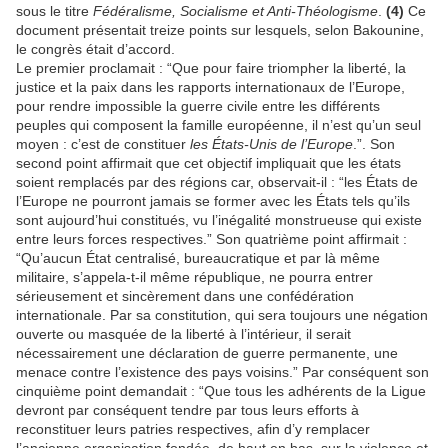
sous le titre
Fédéralisme, Socialisme et Anti-Théologisme
.
(4)
Ce
document présentait treize points sur lesquels, selon Bakounine,
le congrès était d’accord.
Le premier proclamait : “Que pour faire triompher la liberté, la
justice et la paix dans les rapports internationaux de l’Europe,
pour rendre impossible la guerre civile entre les différents
peuples qui composent la famille européenne, il n’est qu’un seul
moyen : c’est de constituer
les États-Unis de l’Europe
.”. Son
second point affirmait que cet objectif impliquait que les états
soient remplacés par des régions car, observait-il : “les États de
l’Europe ne pourront jamais se former avec les États tels qu’ils
sont aujourd’hui constitués, vu l’inégalité monstrueuse qui existe
entre leurs forces respectives.” Son quatrième point affirmait :
“Qu’aucun État centralisé, bureaucratique et par là même
militaire, s’appela-t-il même république, ne pourra entrer
sérieusement et sincèrement dans une confédération
internationale. Par sa constitution, qui sera toujours une négation
ouverte ou masquée de la liberté à l’intérieur, il serait
nécessairement une déclaration de guerre permanente, une
menace contre l’existence des pays voisins.” Par conséquent son
cinquième point demandait : “Que tous les adhérents de la Ligue
devront par conséquent tendre par tous leurs efforts à
reconstituer leurs patries respectives, afin d’y remplacer