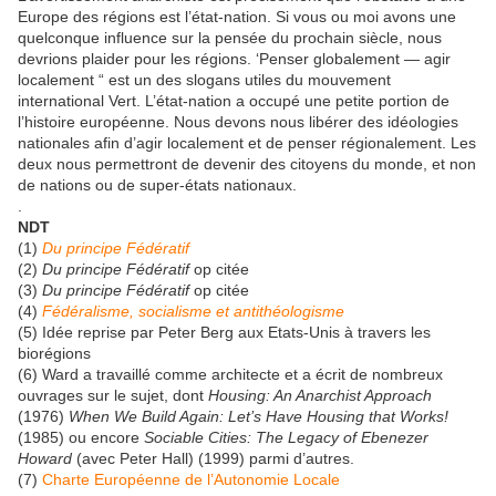
Europe des régions est l’état-nation. Si vous ou moi avons une
quelconque influence sur la pensée du prochain siècle, nous
devrions plaider pour les régions. ‘Penser globalement — agir
localement “ est un des slogans utiles du mouvement
international Vert. L’état-nation a occupé une petite portion de
l’histoire européenne. Nous devons nous libérer des idéologies
nationales afin d’agir localement et de penser régionalement. Les
deux nous permettront de devenir des citoyens du monde, et non
de nations ou de super-états nationaux.
.
NDT
(1)
Du principe Fédératif
(2)
Du principe Fédératif
op citée
(3)
Du principe Fédératif
op citée
(4)
Fédéralisme, socialisme et antithéologisme
(5) Idée reprise par Peter Berg aux Etats-Unis à travers les
biorégions
(6) Ward a travaillé comme architecte et a écrit de nombreux
ouvrages sur le sujet, dont
Housing: An Anarchist Approach
(1976)
When We Build Again: Let’s Have Housing that Works!
(1985) ou encore
Sociable Cities: The Legacy of Ebenezer
Howard
(avec Peter Hall) (1999) parmi d’autres.
(7)
Charte Européenne de l’Autonomie Locale