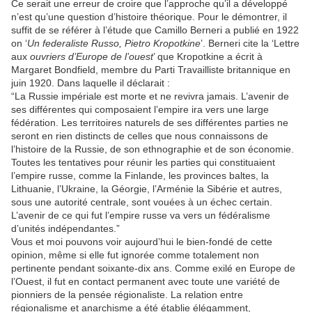
Ce serait une erreur de croire que l’approche qu’il a développé
n’est qu’une question d’histoire théorique. Pour le démontrer, il
suffit de se référer à l’étude que Camillo Berneri a publié en 1922
on ‘
Un federaliste Russo, Pietro Kropotkine
’. Berneri cite la ‘Lettre
aux
ouvriers d’Europe de l’ouest
’ que Kropotkine a écrit à
Margaret Bondfield, membre du Parti Travailliste britannique en
juin 1920. Dans laquelle il déclarait :
“La Russie impériale est morte et ne revivra jamais. L’avenir de
ses différentes qui composaient l’empire ira vers une large
fédération. Les territoires naturels de ses différentes parties ne
seront en rien distincts de celles que nous connaissons de
l’histoire de la Russie, de son ethnographie et de son économie.
Toutes les tentatives pour réunir les parties qui constituaient
l’empire russe, comme la Finlande, les provinces baltes, la
Lithuanie, l’Ukraine, la Géorgie, l’Arménie la Sibérie et autres,
sous une autorité centrale, sont vouées à un échec certain.
L’avenir de ce qui fut l’empire russe va vers un fédéralisme
d’unités indépendantes.”
Vous et moi pouvons voir aujourd’hui le bien-fondé de cette
opinion, même si elle fut ignorée comme totalement non
pertinente pendant soixante-dix ans. Comme exilé en Europe de
l’Ouest, il fut en contact permanent avec toute une variété de
pionniers de la pensée régionaliste. La relation entre
régionalisme et anarchisme a été établie élégamment,