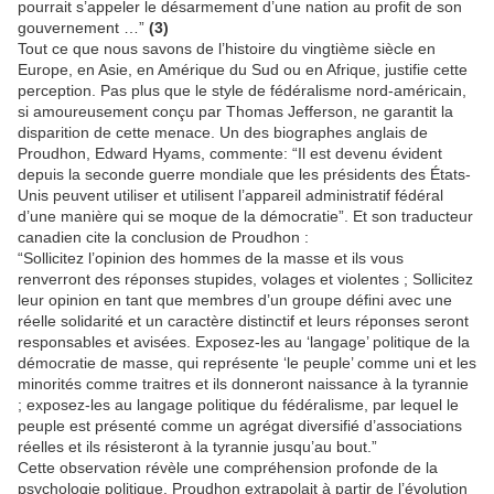
pourrait s’appeler le désarmement d’une nation au profit de son
gouvernement …”
(3)
Tout ce que nous savons de l’histoire du vingtième siècle en
Europe, en Asie, en Amérique du Sud ou en Afrique, justifie cette
perception. Pas plus que le style de fédéralisme nord-américain,
si amoureusement conçu par Thomas Jefferson, ne garantit la
disparition de cette menace. Un des biographes anglais de
Proudhon, Edward Hyams, commente: “Il est devenu évident
depuis la seconde guerre mondiale que les présidents des États-
Unis peuvent utiliser et utilisent l’appareil administratif fédéral
d’une manière qui se moque de la démocratie”. Et son traducteur
canadien cite la conclusion de Proudhon :
“Sollicitez l’opinion des hommes de la masse et ils vous
renverront des réponses stupides, volages et violentes ; Sollicitez
leur opinion en tant que membres d’un groupe défini avec une
réelle solidarité et un caractère distinctif et leurs réponses seront
responsables et avisées. Exposez-les au ‘langage’ politique de la
démocratie de masse, qui représente ‘le peuple’ comme uni et les
minorités comme traitres et ils donneront naissance à la tyrannie
; exposez-les au langage politique du fédéralisme, par lequel le
peuple est présenté comme un agrégat diversifié d’associations
réelles et ils résisteront à la tyrannie jusqu’au bout.”
Cette observation révèle une compréhension profonde de la
psychologie politique. Proudhon extrapolait à partir de l’évolution