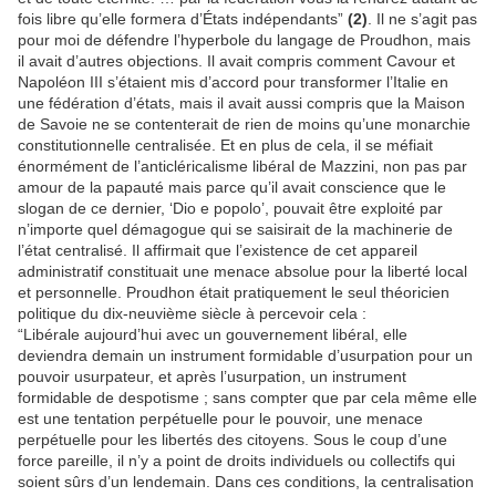
fois libre qu’elle formera d’États indépendants”
(2)
. Il ne s’agit pas
pour moi de défendre l’hyperbole du langage de Proudhon, mais
il avait d’autres objections. Il avait compris comment Cavour et
Napoléon III s’étaient mis d’accord pour transformer l’Italie en
une fédération d’états, mais il avait aussi compris que la Maison
de Savoie ne se contenterait de rien de moins qu’une monarchie
constitutionnelle centralisée. Et en plus de cela, il se méfiait
énormément de l’anticléricalisme libéral de Mazzini, non pas par
amour de la papauté mais parce qu’il avait conscience que le
slogan de ce dernier, ‘Dio e popolo’, pouvait être exploité par
n’importe quel démagogue qui se saisirait de la machinerie de
l’état centralisé. Il affirmait que l’existence de cet appareil
administratif constituait une menace absolue pour la liberté local
et personnelle. Proudhon était pratiquement le seul théoricien
politique du dix-neuvième siècle à percevoir cela :
“Libérale aujourd’hui avec un gouvernement libéral, elle
deviendra demain un instrument formidable d’usurpation pour un
pouvoir usurpateur, et après l’usurpation, un instrument
formidable de despotisme ; sans compter que par cela même elle
est une tentation perpétuelle pour le pouvoir, une menace
perpétuelle pour les libertés des citoyens. Sous le coup d’une
force pareille, il n’y a point de droits individuels ou collectifs qui
soient sûrs d’un lendemain. Dans ces conditions, la centralisation