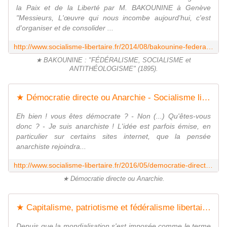
la Paix et de la Liberté par M. BAKOUNINE à Genève
"Messieurs, L'œuvre qui nous incombe aujourd'hui, c'est
d'organiser et de consolider ...
http://www.socialisme-libertaire.fr/2014/08/bakounine-federalisme-socialisme-et-antitheologisme-1895.html
★ BAKOUNINE : "FÉDÉRALISME, SOCIALISME et
ANTITHÉOLOGISME" (1895).
★ Démocratie directe ou Anarchie - Socialisme libertaire
Eh bien ! vous êtes démocrate ? - Non (...) Qu'êtes-vous
donc ? - Je suis anarchiste ! L'idée est parfois émise, en
particulier sur certains sites internet, que la pensée
anarchiste rejoindra...
http://www.socialisme-libertaire.fr/2016/05/democratie-directe-ou-anarchie.html
★ Démocratie directe ou Anarchie.
★ Capitalisme, patriotisme et fédéralisme libertaire - Socialisme libertaire
Depuis que la mondialisation s'est imposée comme le terme