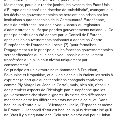
Maintenant, pour leur rendre justice, les avocats des États Unis
d’Europe ont élaboré une doctrine de ‘subsidiarité’, avançant que
les décisions gouvernementales ne seraient pas prises par les
institutions supranationales de la Communauté Européenne,
mais de préférence, par des niveaux locaux ou régionaux
d’administration,plutôt que par des gouvernements nationaux. Ce
principe particulier a été adopté par le Conseil de l’ Europe,
appelant les gouvernements nationaux a adopté sa Charte
Européenne de l’Autonomie Locale
(7)
“pour formaliser
l’engagement sur le principe que les fonctions gouvernementales
seront effectuées au plus bas niveau possible et seulement
transférées à un plus haut niveau uniquement par
consentement.”
Ce principe est un extraordinaire hommage à Proudhon,
Bakounine et Kropotkine, et aux opinions qu’ils étaient les seuls à
exprimer (à part quelques théoriciens espagnols captivants
comme Piy Margall ou Joaquin Costa), mais, bien sûr, c’est l’un
des premiers aspects de l’idéologie pan-européenne que les
gouvernements choisiront d’ignorer. Ils existe des différences
manifestes entre les différentes états-nations à ce sujet. Dans
beaucoup d’entre eux — L’Allemagne, l’Italie, l’Espagne et même
la France — l’appareil d’état est beaucoup plus décentralisé qu’il
ne l’était il y a cinquante ans. Cela sera bientôt vrai pour l’Union