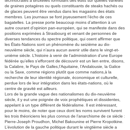
technocrates à Bruxelles formulant des édits sur quelles variétés
de graines potagères ou quels constituants de steaks hachés ou
de glaces peuvent être vendus dans les magasins des états
membres. Les journaux se font joyeusement l’écho de ces
bagatelles. La presse porte beaucoup moins d’attention à un
autre courant d’opinion pan-européen, qui se manifeste dans des
positions exprimées à Strasbourg et venant de personnes de
diverses tendances du spectre politique, qui osent affirmer que
les États-Nations sont un phénomène du seizième au dix-
neuvième siècle, qui n’aura aucun avenir utile dans le vingt-et-
unième siècle. L’histoire à venir de l’administration d’une Europe
fédérée qu’elles s’efforcent de découvrir est un lien entre, disons,
la Calabre, le Pays de Galles,l’Aquitaine, l’Andalousie, la Galice
ou la Saxe, comme régions plutôt que comme nations,à la
recherche de leur identité régionale, économique et culturelle,
perdue lors de leur intégration dans les états-nations, où le
centre de gravité est ailleurs.
Lors de la grande vague des nationalismes du dix-neuvième
siècle, il y eut une poignée de voix prophétiques et dissidentes,
appelant à un type différent de fédéralisme. Il est intéressant,
pour le moins, de noter que ceux dont les noms survivent furent
les trois théoriciens les plus connus de l’anarchisme de ce siècle :
Pierre-Joseph Proudhon, Michel Bakounine et Pierre Kropotkine.
L’évolution de la gauche politique durant le vingtième siècle a