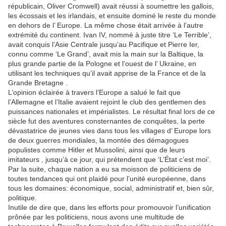
républicain, Oliver Cromwell) avait réussi à soumettre les gallois,
les écossais et les irlandais, et ensuite dominé le reste du monde
en dehors de l’ Europe. La même chose était arrivée à l’autre
extrémité du continent. Ivan IV, nommé à juste titre ‘Le Terrible’,
avait conquis l’Asie Centrale jusqu’au Pacifique et Pierre Ier,
connu comme ‘Le Grand’, avait mis la main sur la Baltique, la
plus grande partie de la Pologne et l’ouest de l’ Ukraine, en
utilisant les techniques qu’il avait apprise de la France et de la
Grande Bretagne .
L’opinion éclairée à travers l’Europe a salué le fait que
l’Allemagne et l’Italie avaient rejoint le club des gentlemen des
puissances nationales et impérialistes. Le résultat final lors de ce
siècle fut des aventures consternantes de conquêtes, la perte
dévastatrice de jeunes vies dans tous les villages d’ Europe lors
de deux guerres mondiales, la montée des démagogues
populistes comme Hitler et Mussolini, ainsi que de leurs
imitateurs , jusqu’à ce jour, qui prétendent que ‘L’État c’est moi’.
Par la suite, chaque nation a eu sa moisson de politiciens de
toutes tendances qui ont plaidé pour l’unité européenne, dans
tous les domaines: économique, social, administratif et, bien sûr,
politique.
Inutile de dire que, dans les efforts pour promouvoir l’unification
prônée par les politiciens, nous avons une multitude de