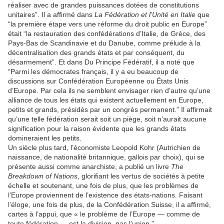
réaliser avec de grandes puissances dotées de constitutions
unitaires”. Il a affirmé dans
La Fédération et l’Unité en Italie
que
“la première étape vers une réforme du droit public en Europe”
était “la restauration des confédérations d’Italie, de Grèce, des
Pays-Bas de Scandinavie et du Danube, comme prélude à la
décentralisation des grands états et par conséquent, du
désarmement”. Et dans Du Principe Fédératif, il a noté que
“Parmi les démocrates français, il y a eu beaucoup de
discussions sur Confédération Européenne ou États Unis
d’Europe. Par cela ils ne semblent envisager rien d’autre qu’une
alliance de tous les états qui existent actuellement en Europe,
petits et grands, présidés par un congrès permanent.” Il affirmait
qu’une telle fédération serait soit un piège, soit n’aurait aucune
signification pour la raison évidente que les grands états
domineraient les petits.
Un siècle plus tard, l’économiste Leopold Kohr (Autrichien de
naissance, de nationalité britannique, gallois par choix), qui se
présente aussi comme anarchiste, a publié un livre
The
Breakdown of Nations
, glorifiant les vertus de sociétés à petite
échelle et soutenant, une fois de plus, que les problèmes de
l’Europe proviennent de l’existence des états-nations. Faisant
l’éloge, une fois de plus, de la Confédération Suisse, il a affirmé,
cartes à l’appui, que « le problème de l’Europe — comme de
toute fédération — est la division, pas l’union.”