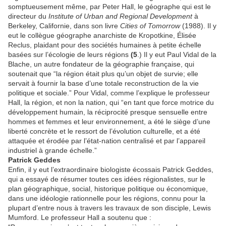
somptueusement même, par Peter Hall, le géographe qui est le
directeur du
Institute of Urban and Regional Development
à
Berkeley, Californie, dans son livre
Cities of Tomorrow
(1988). Il y
eut le collègue géographe anarchiste de Kropotkine, Élisée
Reclus, plaidant pour des sociétés humaines à petite échelle
basées sur l’écologie de leurs régions
(5
.) Il y eut Paul Vidal de la
Blache, un autre fondateur de la géographie française, qui
soutenait que “la région était plus qu’un objet de survie; elle
servait à fournir la base d’une totale reconstruction de la vie
politique et sociale.” Pour Vidal, comme l’explique le professeur
Hall, la région, et non la nation, qui “en tant que force motrice du
développement humain, la réciprocité presque sensuelle entre
hommes et femmes et leur environnement, a été le siège d’une
liberté concrète et le ressort de l’évolution culturelle, et a été
attaquée et érodée par l’état-nation centralisé et par l’appareil
industriel à grande échelle.”
Patrick Geddes
Enfin, il y eut l’extraordinaire biologiste écossais Patrick Geddes,
qui a essayé de résumer toutes ces idées régionalistes, sur le
plan géographique, social, historique politique ou économique,
dans une idéologie rationnelle pour les régions, connu pour la
plupart d’entre nous à travers les travaux de son disciple, Lewis
Mumford. Le professeur Hall a soutenu que :