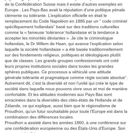
de la Confédération Suisse mais il existe d’autres exemples en
Europe . Les Pays-Bas avait la réputation d’une politique pénale
clémente ou tolérante. L’explication officielle en était le
remplacement du Code Napoléon en 1886 par un “ code criminel
spécifiquement hollandais” basé sur des traditions culturelles
comme la « fameuse ‘tolérance’ hollandaise et la tendance à
accepter les minorités déviantes ». Je cite le criminologue
hollandais, le Dr Willem de Haan, qui avance l’explication selon
laquelle la société hollandaise « a été basée traditionnellement
sur des fondements religieux, politiques et idéologiques plutôt
que de classes. Les grands groupes confessionnels ont créé
leurs propres institutions sociales dans toutes les grandes
sphères publiques. Ce processus a véhiculé une attitude
générale tolérante et pragmatique comme règle sociale absolue”.
Autrement dit, c’est la diversité et non l’unité qui crée le type de
société dans laquelle nous pouvons vivre vous et moi de manière
confortable. Et les attitudes modernes aux Pays Bas sont
enracinées dans la diversités des cités-états de Hollande et de
Zélande, ce qui explique, aussi bien que le régionalisme de
Proudhon, qu’un futur souhaitable pour toute l’Europe est dans la
combinaison des différences locales.
Proudhon a assisté dans les années 1860, à une conférence sur
une confédération européenne ou des États-Unis d’Europe. Son