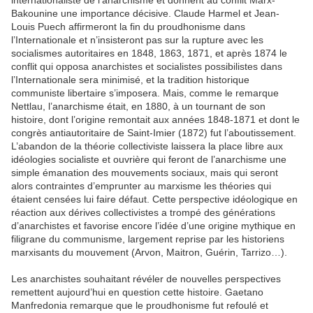
internationaliste de l’anarchisme et donnent au conflit Marx-
Bakounine une importance décisive. Claude Harmel et Jean-
Louis Puech affirmeront la fin du proudhonisme dans
l’Internationale et n’insisteront pas sur la rupture avec les
socialismes autoritaires en 1848, 1863, 1871, et après 1874 le
conflit qui opposa anarchistes et socialistes possibilistes dans
l’Internationale sera minimisé, et la tradition historique
communiste libertaire s’imposera. Mais, comme le remarque
Nettlau, l’anarchisme était, en 1880, à un tournant de son
histoire, dont l’origine remontait aux années 1848-1871 et dont le
congrès antiautoritaire de Saint-Imier (1872) fut l’aboutissement.
L’abandon de la théorie collectiviste laissera la place libre aux
idéologies socialiste et ouvrière qui feront de l’anarchisme une
simple émanation des mouvements sociaux, mais qui seront
alors contraintes d’emprunter au marxisme les théories qui
étaient censées lui faire défaut. Cette perspective idéologique en
réaction aux dérives collectivistes a trompé des générations
d’anarchistes et favorise encore l’idée d’une origine mythique en
filigrane du communisme, largement reprise par les historiens
marxisants du mouvement (Arvon, Maitron, Guérin, Tarrizo…).
Les anarchistes souhaitant révéler de nouvelles perspectives
remettent aujourd’hui en question cette histoire. Gaetano
Manfredonia remarque que le proudhonisme fut refoulé et