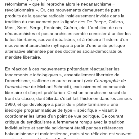
réformisme » que lui reproche alors le néoanarchisme «
révolutionnaire ». Or, ces mouvements demeurent de purs
produits de la gauche radicale insidieusement invitée dans la
tradition du mouvement par la lignée des De Paepe, Cafiero,
Most, Sorel, Serge, Fontenis, Guérin, etc. L’ambition de ces
néoanarchistes et postanarchistes semble consister à unifier les
luttes libertaires, souvent idéalisées, et à réécrire l’histoire d’un
mouvement anarchiste mythique à partir d’une unité politique
alternative alimentée par des doctrines social-démocrate ou
marxiste libertaire.
En réaction à ces mouvements prétendant réactualiser les
fondements « idéologiques », essentiellement libertaire de
l’anarchisme, s’affirme un autre courant (voir
Cartographie de
l’anarchisme
de Michael Schmidt), exclusivement communiste
libertaire et d’esprit prolétarien. C’est un anarchisme social de
front de classe, dont Skirda s’était fait l’historien dans les années
1980, et qui développe à partir du « plate-formisme » une
idéologie programmatique de type « spécifique » visant à
coordonner les luttes d’un point de vue politique. Ce courant
critique du syndicalisme a fermement rompu avec la tradition
individualiste et semble solidement établi par ses références
bakouninienne et malatestienne, mais si sa réflexion est souvent