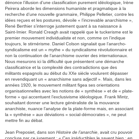
dénonce l’illusion d’une classification purement idéologique, Irène
Peirera aborde les dimensions humaniste et pragmatique à la
recherche d’une nouvelle grammaire, Philippe Pelletier, contre les
idées reçues et les postures, dévoile « l’increvable anarchisme »,
René Berthier s’interroge justement quant à sa naissance à
Saint-Imier. Ronald Creagh avait rappelé que le tuckerisme est le
premier mouvement individualiste et non, comme on l’indique
toujours, le stirnérisme. Daniel Colson signalait que l’anarcho-
syndicalisme est un « mythe » du syndicalisme révolutionnaire et
non la continuation de l’anarchisme ouvrier des internationaux.
Nous mesurons ici la difficulté que présentent une démarche
classificatrice et la complexité des contradictions que des
militants espagnols au début du XXe siècle voulurent dépasser
en revendiquant un « anarchisme sans adjectif ». Mais, dans les
années 1920, le mouvement militant figea ses orientations
organisationnelles avec les notions de « synthèse » et de « plate-
forme » qui accentuent l’exclusivisme idéologique. Frank Mintz,
souhaitant donner une lecture généraliste de la mouvance
anarchiste, nuance l’analyse de la plate-forme mais, en associant
la « synthèse » aux déviations « social-démocrates », ne peut
mettre fin au débat.
Jean Preposiet, dans son
Histoire de l’anarchie
, avait cru pouvoir
conclure par ce jugement : « Ces irréductibles le savent bien : en