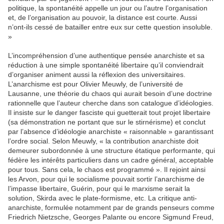
politique, la spontanéité appelle un jour ou l’autre l’organisation
et, de l’organisation au pouvoir, la distance est courte. Aussi
n’ont-ils cessé de batailler entre eux sur cette question insoluble.
»
L’incompréhension d’une authentique pensée anarchiste et sa
réduction à une simple spontanéité libertaire qu’il conviendrait
d’organiser animent aussi la réflexion des universitaires.
L’anarchisme est pour Olivier Meuwly, de l’université de
Lausanne, une théorie du chaos qui aurait besoin d’une doctrine
rationnelle que l’auteur cherche dans son catalogue d’idéologies.
Il insiste sur le danger fasciste qui guetterait tout projet libertaire
(sa démonstration ne portant que sur le stirnérisme) et conclut
par l’absence d’idéologie anarchiste « raisonnable » garantissant
l’ordre social. Selon Meuwly, « la contribution anarchiste doit
demeurer subordonnée à une structure étatique performante, qui
fédère les intérêts particuliers dans un cadre général, acceptable
pour tous. Sans cela, le chaos est programmé ». Il rejoint ainsi
les Arvon, pour qui le socialisme pouvait sortir l’anarchisme de
l’impasse libertaire, Guérin, pour qui le marxisme serait la
solution, Skirda avec le plate-formisme, etc. La critique anti-
anarchiste, formulée notamment par de grands penseurs comme
Friedrich Nietzsche, Georges Palante ou encore Sigmund Freud,