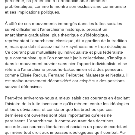
pertinente, sa prétention à l’orthodoxie anar demeure
problématique, comme le montre son exclusivisme communiste
et ses implications politiques.
À côté de ces mouvements immergés dans les luttes sociales
survit difficilement l’anarchisme historique, prônant un
anarchisme gradualiste, plus théorique qu’idéologique,
représentant l’anarchisme classique, dit « gardien de la tradition
», mais que définit assez mal le « synthésisme » trop éclectique.
Ce courant plus mutuelliste qu’individualiste et plus fédéraliste
que communiste, que l’on nommait jadis collectiviste, s’implique
dans le mouvement ouvrier sans nier l’apport individualiste et se
réfère à l’anarchisme proudho-bakouninien et à des penseurs
comme Élisée Reclus, Fernand Pelloutier, Malatesta et Nettlau. Il
est malheureusement déconsidéré car crispé sur des positions
souvent défensives.
Peut-être arriverons-nous à mieux saisir ces courants en étudiant
l’histoire de la lutte incessante qu’ils mènent contre les idéologies
et leurs déviations, et constater que les brèches que ces
dernières ont ouvertes sont plus importantes qu’elles ne
paraissent. L’anarchisme, à contre-courant des doctrines,
accorde aux sources libertaires et sociales un pouvoir exorbitant
qui mène tout droit aux impasses idéologiques qu’il combat. Au-