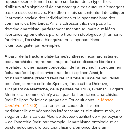
repose essentiellement sur une confusion de ce type. Il est
d’ailleurs très significatif de constater que ces auteurs n’engagent
pas de discussion avec Proudhon, mais se contentent de critiquer
l’harmonie sociale des individualistes et le spontanéisme des
communistes libertaires. Ainsi s’adressent-ils, non pas à la
doctrine anarchiste, parfaitement méconnue, mais aux idées
libertaires agrémentées par une tradition idéologique (l’harmonie
fouriériste, l’activisme blanquiste ou le spontanéisme
luxembourgiste, par exemple).
À partir de la fracture plate-forme/synthèse, néoanarchistes et
postanarchistes reprennent aujourd’hui ce discours libertaire
révélateur d’une fausse conception de l’anarchie, historiquement
échafaudée et qu’il conviendrait de discipliner. Ainsi, le
postanarchisme prétend revisiter l’histoire à l’aide de nouvelles
pensées, comme celle de Spinoza, Foucault ou Deleuze,
s’inspirant de Nietzsche, de la pensée de 1968, Gramsci, Edgard
Morin, etc., comme s’il n’y avait pas de théoriciens anarchistes
(voir Philippe Pelletier à propos de Foucault dans
Le M
onde
libertaire n°
1730
)… La remise en cause de l’histoire
traditionnelle est néanmoins intéressante et stimulante mais, en
s’égarant dans ce que Maurice Joyeux qualifiait de « paroxysme
» de l’anarchie (voir, par exemple, l’anarchisme ontologique et
épistémologique), le postanarchisme s’enfonce dans un «