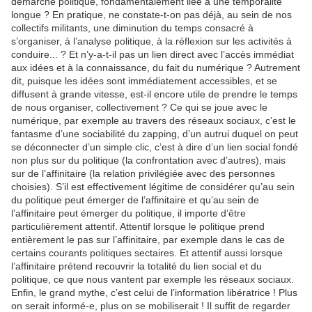
démarche politique, fondamentalement liée à une temporalité
longue ? En pratique, ne constate-t-on pas déjà, au sein de nos
collectifs militants, une diminution du temps consacré à
s’organiser, à l’analyse politique, à la réflexion sur les activités à
conduire... ? Et n’y-a-t-il pas un lien direct avec l’accès immédiat
aux idées et à la connaissance, du fait du numérique ? Autrement
dit, puisque les idées sont immédiatement accessibles, et se
diffusent à grande vitesse, est-il encore utile de prendre le temps
de nous organiser, collectivement ? Ce qui se joue avec le
numérique, par exemple au travers des réseaux sociaux, c’est le
fantasme d’une sociabilité du zapping, d’un autrui duquel on peut
se déconnecter d’un simple clic, c’est à dire d’un lien social fondé
non plus sur du politique (la confrontation avec d’autres), mais
sur de l’affinitaire (la relation privilégiée avec des personnes
choisies). S’il est effectivement légitime de considérer qu’au sein
du politique peut émerger de l’affinitaire et qu’au sein de
l’affinitaire peut émerger du politique, il importe d’être
particulièrement attentif. Attentif lorsque le politique prend
entièrement le pas sur l’affinitaire, par exemple dans le cas de
certains courants politiques sectaires. Et attentif aussi lorsque
l’affinitaire prétend recouvrir la totalité du lien social et du
politique, ce que nous vantent par exemple les réseaux sociaux.
Enfin, le grand mythe, c’est celui de l’information libératrice ! Plus
on serait informé-e, plus on se mobiliserait ! Il suffit de regarder