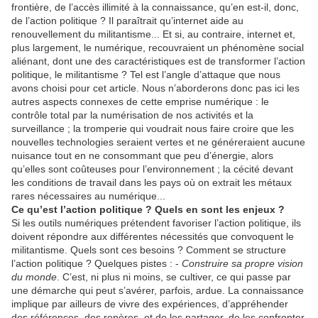
frontière, de l’accès illimité à la connaissance, qu’en est-il, donc,
de l’action politique ? Il paraîtrait qu’internet aide au
renouvellement du militantisme... Et si, au contraire, internet et,
plus largement, le numérique, recouvraient un phénomène social
aliénant, dont une des caractéristiques est de transformer l’action
politique, le militantisme ? Tel est l’angle d’attaque que nous
avons choisi pour cet article. Nous n’aborderons donc pas ici les
autres aspects connexes de cette emprise numérique : le
contrôle total par la numérisation de nos activités et la
surveillance ; la tromperie qui voudrait nous faire croire que les
nouvelles technologies seraient vertes et ne généreraient aucune
nuisance tout en ne consommant que peu d’énergie, alors
qu’elles sont coûteuses pour l’environnement ; la cécité devant
les conditions de travail dans les pays où on extrait les métaux
rares nécessaires au numérique...
Ce qu’est l’action politique ? Quels en sont les enjeux ?
Si les outils numériques prétendent favoriser l’action politique, ils
doivent répondre aux différentes nécessités que convoquent le
militantisme. Quels sont ces besoins ? Comment se structure
l’action politique ? Quelques pistes : -
Construire sa propre vision
du monde
. C’est, ni plus ni moins, se cultiver, ce qui passe par
une démarche qui peut s’avérer, parfois, ardue. La connaissance
implique par ailleurs de vivre des expériences, d’appréhender
des références, des repères, et de les partager, de les confronter