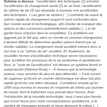
Schéma ci-dessus
: l’accélération des techniques (1) entraîne
l’accélération du changement social (2) et, au final, l’accélération
du rythme de vie (3) qui nécessite à nouveau une accélération
des techniques. « Les gens
se sentent (...) contraints de suivre le
rythme rapide du changement auquel ils sont confrontés dans
leur monde social et technologique, afin d’éviter de manquer des
options et des connexions potentiellement valables (...) et de
garder leurs chances dans la compétition. Ce problème est
aggravé par le fait que, dans un monde en constant changement,
il devient difficile de déterminer quelles options finiront par se
révéler valables. Le changement social accéléré mènera donc à
son tour à un "rythme de vie" accéléré. Et, finalement, de
nouvelles formes d’accélération technique seront nécessaires
pour accélérer les processus de la vie productive et quotidienne.
Ainsi, le "cycle de l’accélération" est devenu un système fermé et
autopropulsé [Hartmut
R
osa] » -
À mesure que la technologie
avance, nous sommes de plus en plus débordés. « Il est co
rrect
de supposer qu’écrire un courrier électronique est deux fois plus
rapide qu’écrire une lettre classique. Considérez ensuite qu’en
1990 vous écriviez et receviez en moyenne dix lettres par journée
de travail, dont le traitement vous prenait deux heures. Avec
l’introduction de la nouvelle technologie, vous n’avez plus besoin
que d’une heure pour votre correspondance quotidienne, si le
nombre de messages envoyés et reçus demeure le même (...)