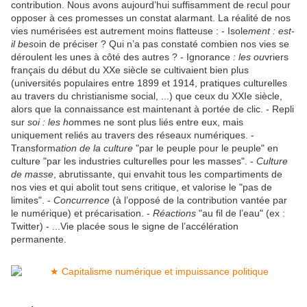
contribution. Nous avons aujourd’hui suffisamment de recul pour
opposer à ces promesses un constat alarmant. La réalité de nos
vies numérisées est autrement moins flatteuse : - Isole
ment : est-
il bes
oin de préciser ? Qui n’a pas constaté combien nos vies se
déroulent les unes à côté des autres ? - Ignorance
: les ou
vriers
français du début du XXe siècle se cultivaient bien plus
(universités populaires entre 1899 et 1914, pratiques culturelles
au travers du christianisme social, ...) que ceux du XXIe siècle,
alors que la connaissance est maintenant à portée de clic. - Repli
sur
soi : les ho
mmes ne sont plus liés entre eux, mais
uniquement reliés au travers des réseaux numériques. -
Transform
ation de la culture
"par le peuple pour le peuple" en
culture "par les industries culturelles pour les masses". -
Culture
de masse
, abrutissante, qui envahit tous les compartiments de
nos vies et qui abolit tout sens critique, et valorise le "pas de
limites". -
Concurrence
(à l’opposé de la contribution vantée par
le numérique) et précarisation. -
Réactions
"au fil de l’eau" (ex :
Twitter) - ...Vie placée sous le signe de l’accélération
permanente.