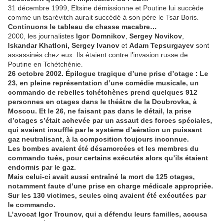
31 décembre 1999, Eltsine démissionne et Poutine lui succède
comme un tsarévitch aurait succédé à son père le Tsar Boris.
Continuons le tableau de chasse macabre…
2000, les journalistes
Igor Domnikov
,
Sergey Novikov
,
Iskandar Khatloni,
Sergey Ivanov
et
Adam Tepsurgayev
sont
assassinés chez eux. Ils étaient contre l’invasion russe de
Poutine en Tchétchénie.
26 octobre 2002. Épilogue tragique d’une prise d’otage : Le
23, en pleine représentation d’une comédie musicale, un
commando de rebelles tchétchènes prend quelques 912
personnes en otages dans le théâtre de la Doubrovka, à
Moscou. Et le 26, ne faisant pas dans le détail, la prise
d’otages s’était achevée par un assaut des forces spéciales,
qui avaient insufflé par le système d’aération un puissant
gaz neutralisant, à la composition toujours inconnue.
Les bombes avaient été désamorcées et les membres du
commando tués, pour certains exécutés alors qu’ils étaient
endormis par le gaz.
Mais celui-ci avait aussi entraîné la mort de 125 otages,
notamment faute d’une prise en charge médicale appropriée.
Sur les 130 victimes, seules cinq avaient été exécutées par
le commando.
L’avocat Igor Trounov, qui a défendu leurs familles, accusa