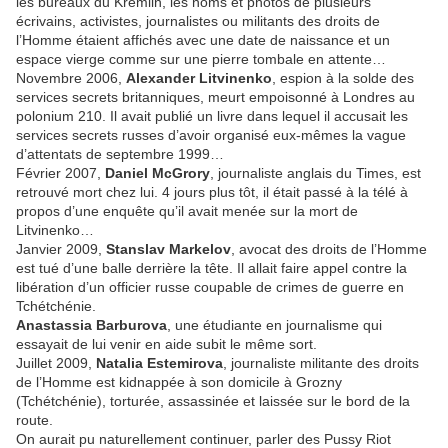
les bureaux du Kremlin, les noms et photos de plusieurs
écrivains, activistes, journalistes ou militants des droits de
l’Homme étaient affichés avec une date de naissance et un
espace vierge comme sur une pierre tombale en attente…
Novembre 2006,
Alexander Litvinenko
, espion à la solde des
services secrets britanniques, meurt empoisonné à Londres au
polonium 210. Il avait publié un livre dans lequel il accusait les
services secrets russes d’avoir organisé eux-mêmes la vague
d’attentats de septembre 1999…
Février 2007,
Daniel McGrory
, journaliste anglais du Times, est
retrouvé mort chez lui. 4 jours plus tôt, il était passé à la télé à
propos d’une enquête qu’il avait menée sur la mort de
Litvinenko…
Janvier 2009,
Stanslav Markelov
, avocat des droits de l’Homme
est tué d’une balle derrière la tête. Il allait faire appel contre la
libération d’un officier russe coupable de crimes de guerre en
Tchétchénie.
Anastassia Barburova
, une étudiante en journalisme qui
essayait de lui venir en aide subit le même sort.
Juillet 2009,
Natalia Estemirova
, journaliste militante des droits
de l’Homme est kidnappée à son domicile à Grozny
(Tchétchénie), torturée, assassinée et laissée sur le bord de la
route.
On aurait pu naturellement continuer, parler des Pussy Riot