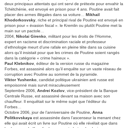
deux principaux attentats qui ont servi de prétexte pour envahir la
Tchétchénie, est envoyé en prison pour 4 ans. Poutine avait fait
placer des armes illégales dans sa voiture…
Mikhail
Khodorkosvsky
, riche et principal rival de Poutine est envoyé en
prison pour « évasion fiscal ». le Kremlin ou plutôt Poutine met la
main sur un pactole…
2004,
Nikolai Girenko
, militant pour les droits de l’Homme,
expert en racisme et discrimination raciale et professeur
d’ethnologie meurt d’une rafale en pleine tête dans sa cuisine
alors qu’il insistait pour que les crimes de Poutine soient rangés
dans la catégorie « crime haineux ».
Paul Klebnikov
, éditeur de la version russe du magazine
Forbes, est assassiné alors qu’il enquête sur un vaste réseau de
corruption avec Poutine au sommet de la pyramide.
Viktor Yushenko
, candidat politique ukrainien anti russe est
empoisonné mais survit miraculeusement
Septembre 2006,
Andrei Kozlov
, vice-président de la Banque
Centrale Russe, est assassiné devant sa maison avec son
chauffeur. Il enquêtait sur le même sujet que l’éditeur du
Forbes…
Octobre 2006, jour de l’anniversaire de Poutine,
Anna
Politkovskaya
est assassinée dans l’ascenseur la menant chez
elle qui avait écrit un livre sur Poutine où elle révélait que dans