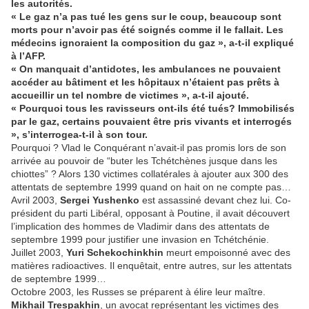
les autorités.
« Le gaz n’a pas tué les gens sur le coup, beaucoup sont
morts pour n’avoir pas été soignés comme il le fallait. Les
médecins ignoraient la composition du gaz », a-t-il expliqué
à l’AFP.
« On manquait d’antidotes, les ambulances ne pouvaient
accéder au bâtiment et les hôpitaux n’étaient pas prêts à
accueillir un tel nombre de victimes », a-t-il ajouté.
« Pourquoi tous les ravisseurs ont-ils été tués? Immobilisés
par le gaz, certains pouvaient être pris vivants et interrogés
», s’interrogea-t-il à son tour.
Pourquoi ? Vlad le Conquérant n’avait-il pas promis lors de son
arrivée au pouvoir de “buter les Tchétchènes jusque dans les
chiottes” ? Alors 130 victimes collatérales à ajouter aux 300 des
attentats de septembre 1999 quand on hait on ne compte pas…
Avril 2003,
Sergei Yushenko
est assassiné devant chez lui. Co-
président du parti Libéral, opposant à Poutine, il avait découvert
l’implication des hommes de Vladimir dans des attentats de
septembre 1999 pour justifier une invasion en Tchétchénie.
Juillet 2003,
Yuri Schekochinkhin
meurt empoisonné avec des
matières radioactives. Il enquêtait, entre autres, sur les attentats
de septembre 1999…
Octobre 2003, les Russes se préparent à élire leur maître.
Mikhail Trespakhin
, un avocat représentant les victimes des