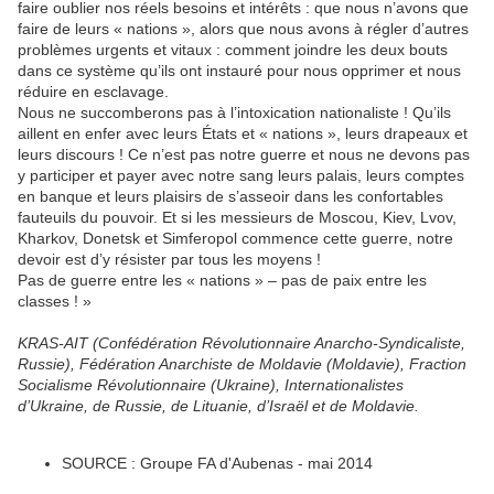
faire oublier nos réels besoins et intérêts : que nous n’avons que
faire de leurs « nations », alors que nous avons à régler d’autres
problèmes urgents et vitaux : comment joindre les deux bouts
dans ce système qu’ils ont instauré pour nous opprimer et nous
réduire en esclavage.
Nous ne succomberons pas à l’intoxication nationaliste ! Qu’ils
aillent en enfer avec leurs États et « nations », leurs drapeaux et
leurs discours ! Ce n’est pas notre guerre et nous ne devons pas
y participer et payer avec notre sang leurs palais, leurs comptes
en banque et leurs plaisirs de s’asseoir dans les confortables
fauteuils du pouvoir. Et si les messieurs de Moscou, Kiev, Lvov,
Kharkov, Donetsk et Simferopol commence cette guerre, notre
devoir est d’y résister par tous les moyens !
Pas de guerre entre les « nations » – pas de paix entre les
classes ! »
KRAS-AIT (Confédération Révolutionnaire Anarcho-Syndicaliste,
Russie),
Fédération Anarchiste de Moldavie (Moldavie),
Fraction
Socialisme Révolutionnaire (Ukraine),
Internationalistes
d’Ukraine, de Russie, de Lituanie, d’Israël et de
Moldavie.
SOURCE : Groupe FA d'Aubenas - mai 2014