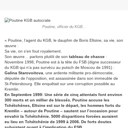
Poutine, officier du KGB...
« Poutine, l’agent du KGB, le dauphin de Boris Eltsine, sa vie, son
œuvre :
Sa vie, on s’en fout royalement.
Son œuvre… parlons plutôt de son
tableau de chasse
:
Novembre 1998, Poutine est à la tête du FSB (digne successeur
du KGB qui n’a pas survécu au putsch de Moscou de 1991) :
Galina Starovoitova
, une ardente militante pro-démocratie,
députée de l’opposition, est assassinée dans son immeuble de
St-Petersbourg. Elle enquêtait sur une corruption possible au
Kremlin.
En Septembre 1999: Une série de cinq attentats font environ
300 morts et un millier de blessés. Poutine accuse les
Tchétchènes, Eltsine est sur le départ, les hommes forts du
Kremlin – autour de Poutine – sautent sur l’occasion pour
envahir la Tchétchénie. 5000 disparitions forcées auraient
eu lieu en Tchétchénie de 1999 à 2006. De forts doutes
subsistent quant à l’implication du FSB…