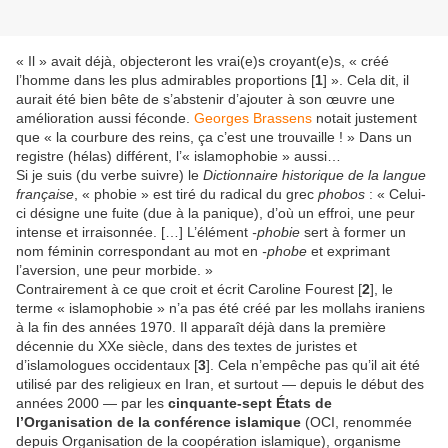
« Il » avait déjà, objecteront les vrai(e)s croyant(e)s, « créé
l’homme dans les plus admirables proportions [
1
] ». Cela dit, il
aurait été bien bête de s’abstenir d’ajouter à son œuvre une
amélioration aussi féconde.
Georges Brassens
notait justement
que « la courbure des reins, ça c’est une trouvaille ! » Dans un
registre (hélas) différent, l’« islamophobie » aussi…
Si je suis (du verbe suivre) le
Dictionnaire historique de la langue
française
, « phobie » est tiré du radical du grec
phobos
: « Celui-
ci désigne une fuite (due à la panique), d’où un effroi, une peur
intense et irraisonnée. […] L’élément
-phobie
sert à former un
nom féminin correspondant au mot en
-phobe
et exprimant
l’aversion, une peur morbide. »
Contrairement à ce que croit et écrit Caroline Fourest [
2
], le
terme « islamophobie » n’a pas été créé par les mollahs iraniens
à la fin des années 1970. Il apparaît déjà dans la première
décennie du XXe siècle, dans des textes de juristes et
d’islamologues occidentaux [
3
]. Cela n’empêche pas qu’il ait été
utilisé par des religieux en Iran, et surtout — depuis le début des
années 2000 — par les
cinquante-sept États de
l’Organisation de la conférence islamique
(OCI, renommée
depuis Organisation de la coopération islamique), organisme