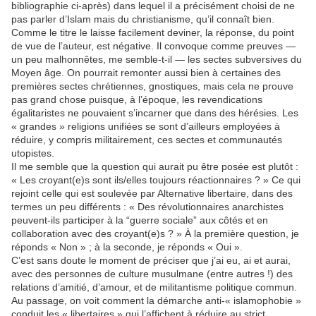
bibliographie ci-après) dans lequel il a précisément choisi de ne
pas parler d’Islam mais du christianisme, qu’il connaît bien.
Comme le titre le laisse facilement deviner, la réponse, du point
de vue de l’auteur, est négative. Il convoque comme preuves —
un peu malhonnêtes, me semble-t-il — les sectes subversives du
Moyen âge. On pourrait remonter aussi bien à certaines des
premières sectes chrétiennes, gnostiques, mais cela ne prouve
pas grand chose puisque, à l’époque, les revendications
égalitaristes ne pouvaient s’incarner que dans des hérésies. Les
« grandes » religions unifiées se sont d’ailleurs employées à
réduire, y compris militairement, ces sectes et communautés
utopistes.
Il me semble que la question qui aurait pu être posée est plutôt :
« Les croyant(e)s sont ils/elles toujours réactionnaires ? » Ce qui
rejoint celle qui est soulevée par Alternative libertaire, dans des
termes un peu différents : « Des révolutionnaires anarchistes
peuvent-ils participer à la “guerre sociale” aux côtés et en
collaboration avec des croyant(e)s ? » À la première question, je
réponds « Non » ; à la seconde, je réponds « Oui ».
C’est sans doute le moment de préciser que j’ai eu, ai et aurai,
avec des personnes de culture musulmane (entre autres !) des
relations d’amitié, d’amour, et de militantisme politique commun.
Au passage, on voit comment la démarche anti-« islamophobie »
conduit les « libertaires » qui l’affichent à réduire au strict