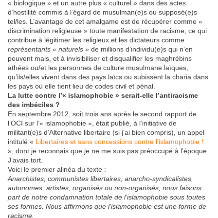
« biologique » et un autre plus « culturel » dans des actes
d’hostilité commis à l’égard de musulman(e)s ou supposé(e)s
tel/les. L’avantage de cet amalgame est de récupérer comme «
discrimination religieuse » toute manifestation de racisme, ce qui
contribue à légitimer les religieux et les dictateurs comme
représentants « naturels »
de millions d’individu(e)s qui n’en
peuvent mais, et à invisibiliser et disqualifier les maghrébins
athées ou/et les personnes de culture musulmane laïques,
qu’ils/elles vivent dans des pays laïcs ou subissent la charia dans
les pays où elle tient lieu de codes civil et pénal.
La lutte contre l’« islamophobie » serait-elle l’antiracisme
des imbéciles ?
En septembre 2012, soit trois ans après le second rapport de
l’OCI sur l’« islamophobie », était publié, à l’initiative de
militant(e)s d’Alternative libertaire (si j’ai bien compris), un appel
intitulé «
Libertaires et sans concessions contre l’islamophobie !
», dont je reconnais que je ne me suis pas préoccupé à l’époque.
J’avais tort.
Voici le premier alinéa du texte :
Anarchistes, communistes libertaires, anarcho-syndicalistes,
autonomes, artistes, organisés ou non-organisés, nous faisons
part de notre condamnation totale de l’islamophobie sous toutes
ses formes. Nous affirmons que l’islamophobie est une forme de
racisme.