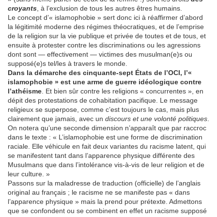
croyants
, à l’exclusion de tous les autres êtres humains.
Le concept d’« islamophobie » sert donc ici à réaffirmer d’abord
la légitimité moderne des régimes théocratiques, et de l’emprise
de la religion sur la vie publique et privée de toutes et de tous, et
ensuite à protester contre les discriminations ou les agressions
dont sont — effectivement — victimes des musulman(e)s ou
supposé(e)s tel/les à travers le monde.
Dans la démarche des cinquante-sept États de l’OCI, l’«
islamophobie » est une arme de guerre idéologique contre
l’athéisme
. Et bien sûr contre les religions « concurrentes », en
dépit des protestations de cohabitation pacifique. Le message
religieux se superpose, comme c’est toujours le cas, mais plus
clairement que jamais, avec un
discours et une volonté politiques
.
On notera qu’une seconde dimension n’apparaît que par raccroc
dans le texte : « L’islamophobie est une forme de discrimination
raciale. Elle véhicule en fait deux variantes du racisme latent, qui
se manifestent tant dans l’apparence physique différente des
Musulmans que dans l’intolérance vis-à-vis de leur religion et de
leur culture. »
Passons sur la maladresse de traduction (officielle) de l’anglais
original au français ; le racisme ne se manifeste pas « dans
l’apparence physique » mais la prend pour prétexte. Admettons
que se confondent ou se combinent en effet un racisme supposé