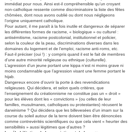
immédiat pour nous. Ainsi est-il compréhensible qu’un croyant
non-catholique ressente comme discriminatoire la liste des fêtes
chômées, dont nous avons oublié ou dont nous négligeons
l’origine uniquement catholique.
Pour autant, il me paraît à la fois inutile et dangereux de séparer
les différentes formes de racisme, « biologique » ou culturel :
antisémitisme, racisme postcolonial, institutionnel et policier,
selon la couleur de la peau, discriminations diverses dans les
domaines du logement et de l’emploi, racisme anti-roms, etc.
Faut-il préciser (oui !) : y compris quand il est le fait de membres
d’une autre minorité religieuse ou ethnique (culturelle).
L’agression d’un jeune portant une kippa n’est ni moins grave ni
moins condamnable que l’agression visant une femme portant le
hijab.
Dangereux encore d’ouvrir la porte à des revendications
religieuses. Qui décidera, et selon quels critères, que
l’enseignement du créationnisme ne constitue pas un « droit »
pour les élèves dont les « convictions » (ou celles de leur
familles, musulmanes, catholiques ou protestantes) récusent le
darwinisme ? Qui décidera que les billevesées d’un imam sur la
course du soleil autour de la terre doivent bien être dénoncées
comme contrevérités scientifiques ou que cela vient « heurter des
sensibilités » aussi légitimes que d’autres ?