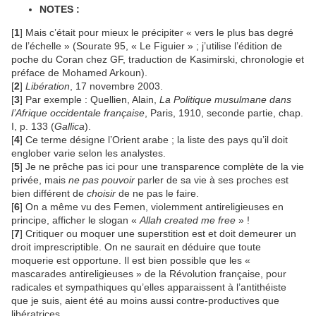
NOTES :
[
1
] Mais c’était pour mieux le précipiter « vers le plus bas degré
de l’échelle » (Sourate 95, « Le Figuier » ; j’utilise l’édition de
poche du Coran chez GF, traduction de Kasimirski, chronologie et
préface de Mohamed Arkoun).
[
2
]
Libération
, 17 novembre 2003.
[
3
] Par exemple : Quellien, Alain,
La Politique musulmane dans
l’Afrique occidentale française
, Paris, 1910, seconde partie, chap.
I, p. 133 (
Gallica
).
[
4
] Ce terme désigne l’Orient arabe ; la liste des pays qu’il doit
englober varie selon les analystes.
[
5
] Je ne prêche pas ici pour une transparence complète de la vie
privée, mais
ne pas pouvoir
parler de sa vie à ses proches est
bien différent de
choisir
de ne pas le faire.
[
6
] On a même vu des Femen, violemment antireligieuses en
principe, afficher le slogan «
Allah created me free
» !
[
7
] Critiquer ou moquer une superstition est et doit demeurer un
droit imprescriptible. On ne saurait en déduire que toute
moquerie est opportune. Il est bien possible que les «
mascarades antireligieuses » de la Révolution française, pour
radicales et sympathiques qu’elles apparaissent à l’antithéiste
que je suis, aient été au moins aussi contre-productives que
libératrices.