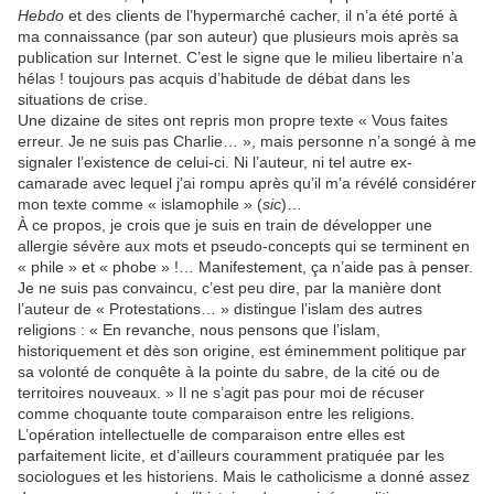
Hebdo
et des clients de l’hypermarché cacher, il n’a été porté à
ma connaissance (par son auteur) que plusieurs mois après sa
publication sur Internet. C’est le signe que le milieu libertaire n’a
hélas ! toujours pas acquis d’habitude de débat dans les
situations de crise.
Une dizaine de sites ont repris mon propre texte « Vous faites
erreur. Je ne suis pas Charlie… », mais personne n’a songé à me
signaler l’existence de celui-ci. Ni l’auteur, ni tel autre ex-
camarade avec lequel j’ai rompu après qu’il m’a révélé considérer
mon texte comme « islamophile » (
sic
)…
À ce propos, je crois que je suis en train de développer une
allergie sévère aux mots et pseudo-concepts qui se terminent en
« phile » et « phobe » !… Manifestement, ça n’aide pas à penser.
Je ne suis pas convaincu, c’est peu dire, par la manière dont
l’auteur de « Protestations… » distingue l’islam des autres
religions : « En revanche, nous pensons que l’islam,
historiquement et dès son origine, est éminemment politique par
sa volonté de conquête à la pointe du sabre, de la cité ou de
territoires nouveaux. » Il ne s’agit pas pour moi de récuser
comme choquante toute comparaison entre les religions.
L’opération intellectuelle de comparaison entre elles est
parfaitement licite, et d’ailleurs couramment pratiquée par les
sociologues et les historiens. Mais le catholicisme a donné assez