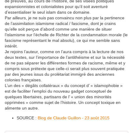
de preuves, au cours de l’histoire, de ses visées politiques
expansionnistes et colonialistes pour qu’il soit aventuré
d’essentialiser le seul islam dans ce domaine.
Par ailleurs, je ne suis pas convaincu non plus par la pertinence
de l’assimilation islamisme radical / fascisme, dont je crains
qu’elle soit perçue d’abord comme une manière de situer
l’islamisme sur l’échelle de Richter de la condamnation morale (le
fascisme représentant le mal absolu), ce qui me semble sans
intérêt.
Je rejoins l’auteur, comme on l’aura compris à la lecture de nos
deux textes, sur l’importance de l’antithéisme et sur la nécessité
de ne pas séparer les différentes formes de racisme, même et y
compris sous prétexte que celle-ci serait plus souvent pratiquée
par des jeunes issus du prolétariat immigré des anciennes
colonies françaises.
L’un des « dégâts collatéraux » du concept d’ « islamophobie »
est de faciliter l’emploi du nouveau gadget conceptuel de
quelques libertaires, partisans de l’ « union des minorités
opprimées » comme sujet de l’histoire. Un concept toxique en
alimente un autre.
SOURCE :
Blog de Claude Guillon - 23 août 2015