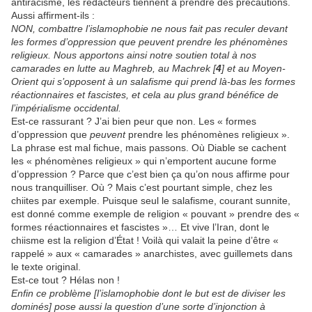
antiracisme, les rédacteurs tiennent à prendre des précautions.
Aussi affirment-ils :
NON, combattre l’islamophobie ne nous fait pas reculer devant
les formes d’oppression que peuvent prendre les phénomènes
religieux. Nous apportons ainsi notre soutien total à nos
camarades en lutte au Maghreb, au Machrek [
4
] et au Moyen-
Orient qui s’opposent à un salafisme qui prend là-bas les formes
réactionnaires et fascistes, et cela au plus grand bénéfice de
l’impérialisme occidental.
Est-ce rassurant ? J’ai bien peur que non. Les « formes
d’oppression que
peuvent
prendre les phénomènes religieux ».
La phrase est mal fichue, mais passons. Où Diable se cachent
les « phénomènes religieux » qui n’emportent aucune forme
d’oppression ? Parce que c’est bien ça qu’on nous affirme pour
nous tranquilliser. Où ? Mais c’est pourtant simple, chez les
chiites par exemple. Puisque seul le salafisme, courant sunnite,
est donné comme exemple de religion « pouvant » prendre des «
formes réactionnaires et fascistes »… Et vive l’Iran, dont le
chiisme est la religion d’État ! Voilà qui valait la peine d’être «
rappelé » aux « camarades » anarchistes, avec guillemets dans
le texte original.
Est-ce tout ? Hélas non !
Enfin ce problème [l’islamophobie dont le but est de diviser les
dominés] pose aussi la question d’une sorte d’injonction à