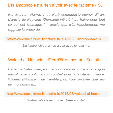
L'islamophobie n'a rien à voir avec le racisme - Socialisme libertaire
Par Maryam Namazie du Parti communiste-ouvrier d'Iran.
L'article de Peyvand Khorsandi intitulé " La haine pour tout
ce qui est islamique " - article qui, très franchement, me
rappelle la prose du...
http://www.socialisme-libertaire.fr/2015/05/l-islamophobie-n-a-rien-a-voir-avec-le-racisme.html
L’islamophobie n’a rien à voir avec le racisme.
Waleed al-Husseini : Fier d'être apostat - Socialisme libertaire
Ce jeune Palestinien, torturé pour avoir renoncé à la religion
musulmane, continue son combat pour la laïcité en France.
Waleed al-Husseini ne tremble pas. Pour prouver que ses
dix mois dans u...
http://www.socialisme-libertaire.fr/2015/03/waleed-al-husseini-fier-d-etre-apostat.html
Waleed al-Husseini : Fier d’être apostat.