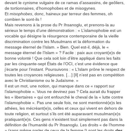
devant le cynisme vulgaire de ce ramas d’assassins, de geôliers,
de tortionnaires, d’homophobes et de misogynes.
Et
misophobes
, donc, haineux par terreur des femmes, oh
combien le sont-ils !
Mais revenons à la prose du Pr Ihsanoglu, et prenons-la au
sérieux le temps d’une démonstration : « L’islamophobie est un
vocable qui désigne la résurgence contemporaine de la vieille
discrimination contre les Musulmans et la déformation du
message éternel de l’Islam. » Bien. Quel est-il, déjà, le «
message éternel de l’Islam » ? Facile : paix aux croyant(e)s de
bonne volonté ! Que cela soit loin d’être appliqué dans les faits
par les cinquante-sept États de l’OCI, c’est une évidence que
j’écarte pour l’instant. Poursuivons : « L’Islam prône le respect de
toutes les croyances religieuses. […] [Il] n’est pas en compétition
avec le Christianisme ou le Judaïsme. »
Il est un mot, une notion, qui manque dans ce « rapport sur
l’islamophobie ». Vous ne devinez pas ? Cela aurait du frapper
les « libertaires » qui ont enfourché le cheval de la « lutte contre
l’islamophobie ». Pas une seule fois, ne sont mentionné(e)s les
athées, les mécréant(e)s, celles et ceux qui vivent en dehors de
toute religion, et surtout s’ils ont été auparavant musulman(e)s
pratiquant(e)s. Ces gens n’existent tout simplement pas dans la
définition de l’humanité du Pr Ihsanoglu. Les droits « de l’homme
» (sans même parler de ceux de la femme !) sont les droits
des