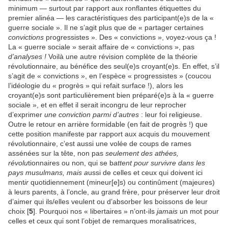
minimum — surtout par rapport aux ronflantes étiquettes du
premier alinéa — les caractéristiques des participant(e)s de la «
guerre sociale ». Il ne s’agit plus que de « partager certaines
convictions
progressistes ». Des « convictions », voyez-vous ça !
La « guerre sociale » serait affaire de « convictions », pas
d’analyses !
Voilà une autre révision complète de la théorie
révolutionnaire, au bénéfice des seul(e)s croyant(e)s. En effet, s’il
s’agit de « convictions », en l’espèce « progressistes » (coucou
l’idéologie du « progrès » qui refait surface !), alors les
croyant(e)s sont particulièrement bien préparé(e)s à la « guerre
sociale », et en effet il serait incongru de leur reprocher
d’exprimer
une conviction parmi d’autres
: leur foi religieuse.
Outre le retour en arrière formidable (en fait de progrès !) que
cette position manifeste par rapport aux acquis du mouvement
révolutionnaire, c’est aussi une volée de coups de rames
assénées sur la tête, non pas
seulement des athées,
révolu
tionnaires ou non, qui se b
attent pour survivre dans les
pays musulmans, mais a
ussi de celles et ceux qui doivent ici
ment
ir
quotidiennement (mineur[e]s) ou continûment (majeures)
à leurs parents, à l’oncle, au grand frère, pour préserver leur droit
d’aimer qui ils/elles veulent ou d’absorber les boissons de leur
choix [
5
]. Pourquoi nos « libertaires » n’ont-ils
jamais
un mot pour
celles et ceux qui sont l’objet de remarques moralisatrices,