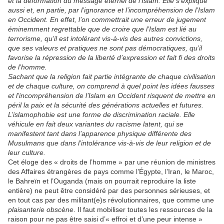
et la déformation du message éternel de l’Islam. Elle s’explique
aussi et, en partie, par l’ignorance et l’incompréhension de l’Islam
en Occident. En effet, l’on commettrait une erreur de jugement
éminemment regrettable que de croire que l’Islam est lié au
terrorisme, qu’il est intolérant vis-à-vis des autres convictions,
que ses valeurs et pratiques ne sont pas démocratiques, qu’il
favorise la répression de la liberté d’expression et fait fi des droits
de l’homme.
Sachant que la religion fait partie intégrante de chaque civilisation
et de chaque culture, on comprend à quel point les idées fausses
et l’incompréhension de l’Islam en Occident risquent de mettre en
péril la paix et la sécurité des générations actuelles et futures.
L’islamophobie est une forme de discrimination raciale. Elle
véhicule en fait deux variantes du racisme latent, qui se
manifestent tant dans l’apparence physique différente des
Musulmans que dans l’intolérance vis-à-vis de leur religion et de
leur culture.
Cet éloge des « droits de l’homme » par une réunion de ministres
des Affaires étrangères de pays comme l’Égypte, l’Iran, le Maroc,
le Bahreïn et l’Ouganda (mais on pourrait reproduire la liste
entière) ne peut être considéré par des personnes sérieuses, et
en tout cas par des militant(e)s révolutionnaires, que comme une
plaisanterie obscène
. Il faut mobiliser toutes les ressources de la
raison pour ne pas être saisi d’« effroi et d’une peur intense »