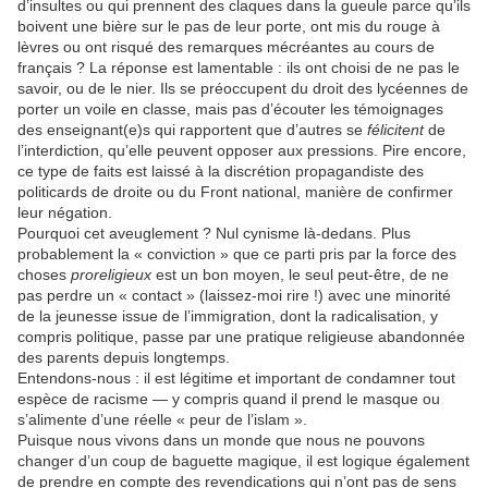
d’insultes ou qui prennent des claques dans la gueule parce qu’ils
boivent une bière sur le pas de leur porte, ont mis du rouge à
lèvres ou ont risqué des remarques mécréantes au cours de
français ? La réponse est lamentable : ils ont choisi de ne pas le
savoir, ou de le nier. Ils se préoccupent du droit des lycéennes de
porter un voile en classe, mais pas d’écouter les témoignages
des enseignant(e)s qui rapportent que d’autres se
félicitent
de
l’interdiction, qu’elle peuvent opposer aux pressions. Pire encore,
ce type de faits est laissé à la discrétion propagandiste des
politicards de droite ou du Front national, manière de confirmer
leur négation.
Pourquoi cet aveuglement ? Nul cynisme là-dedans. Plus
probablement la « conviction » que ce parti pris par la force des
choses
proreligieux
est un bon moyen, le seul peut-être, de ne
pas perdre un « contact » (laissez-moi rire !) avec une minorité
de la jeunesse issue de l’immigration, dont la radicalisation, y
compris politique, passe par une pratique religieuse abandonnée
des parents depuis longtemps.
Entendons-nous : il est légitime et important de condamner tout
espèce de racisme — y compris quand il prend le masque ou
s’alimente d’une réelle « peur de l’islam ».
Puisque nous vivons dans un monde que nous ne pouvons
changer d’un coup de baguette magique, il est logique également
de prendre en compte des revendications qui n’ont pas de sens