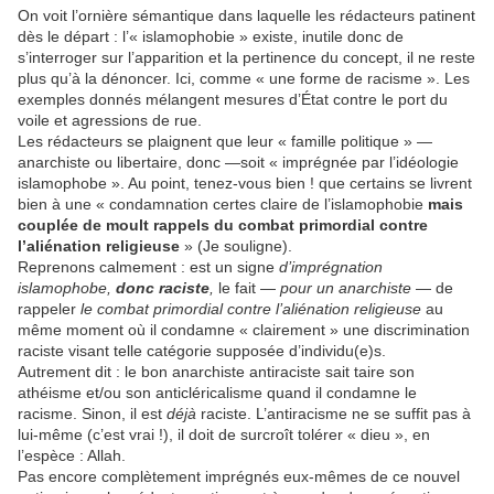
On voit l’ornière sémantique dans laquelle les rédacteurs patinent
dès le départ : l’« islamophobie » existe, inutile donc de
s’interroger sur l’apparition et la pertinence du concept, il ne reste
plus qu’à la dénoncer. Ici, comme « une forme de racisme ». Les
exemples donnés mélangent mesures d’État contre le port du
voile et agressions de rue.
Les rédacteurs se plaignent que leur « famille politique » —
anarchiste ou libertaire, donc —soit « imprégnée par l’idéologie
islamophobe ». Au point, tenez-vous bien ! que certains se livrent
bien à une « condamnation certes claire de l’islamophobie
mais
couplée de moult rappels du combat primordial contre
l’aliénation religieuse
» (Je souligne).
Reprenons calmement : est un signe
d’imprégnation
islamophobe,
donc raciste
,
le fait —
pour un anarchiste
— de
rappeler
le combat primordial contre l’aliénation religieuse
au
même moment où il condamne « clairement » une discrimination
raciste visant telle catégorie supposée d’individu(e)s.
Autrement dit : le bon anarchiste antiraciste sait taire son
athéisme et/ou son anticléricalisme quand il condamne le
racisme. Sinon, il est
déjà
raciste. L’antiracisme ne se suffit pas à
lui-même (c’est vrai !), il doit de surcroît tolérer « dieu », en
l’espèce : Allah.
Pas encore complètement imprégnés eux-mêmes de ce nouvel