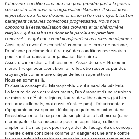
l’athéisme, condition sine qua non pour prendre part à la guerre
sociale et militer dans une organisation libertaire. Il serait donc
impossible ou infondé d’exprimer sa foi si l’on est croyant, tout en
partageant certaines convictions progressistes. Nous nous
opposons à l’essentialisation des croyants et du phénomène
religieux, qui se fait sans donner la parole aux premiers
concernés, et qui nous conduit aujourd’hui aux pires amalgames.
Ainsi, après avoir été considéré comme une forme de racisme,
l’athéisme proclamé doit être rayé des conditions nécessaires
pour « militer dans une organisation libertaire ».
Assez d’« injonction à l’athéisme » ! Assez de ces « Ni dieu ni
maître ! », qui pourraient bien, en effet, être ressentis par des
croyant(e)s comme une critique de leurs superstitions.
Nous en sommes là.
Et c’est le concept d’« islamophobie » qui a servi de véhicule.
La lecture de ces deux documents, l’un émanant d’une réunions
de ministres d’États religieux, l’autre de « libertaires » (j’ai bien
droit aux guillemets, moi aussi, n’est-ce pas) ; l’ahurissante et
répugnante convergence idéologique qu’ils manifestent dans
l’invisibilisation et la négation du simple droit à l’athéisme (sans
même parler de sa nécessité pour un esprit libre) suffisent
amplement à mes yeux pour se garder de l’usage du dit concept.
Il mérite d’être considéré comme un danger et une arme contre