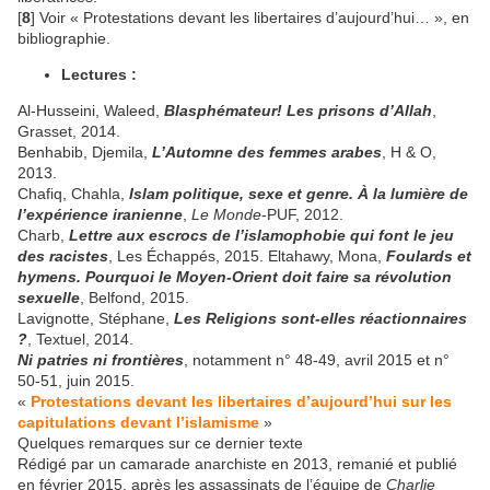
[
8
] Voir « Protestations devant les libertaires d’aujourd’hui… », en
bibliographie.
Lectures :
Al-Husseini, Waleed,
Blasphémateur! Les prisons d’Allah
,
Grasset, 2014.
Benhabib, Djemila,
L’Automne des femmes arabes
, H & O,
2013.
Chafiq, Chahla,
Islam politique, sexe et genre. À la lumière de
l’expérience iranienne
,
Le Monde
-PUF, 2012.
Charb,
Lettre aux escrocs de l’islamophobie qui font le jeu
des racistes
, Les Échappés, 2015. Eltahawy, Mona,
Foulards et
hymens. Pourquoi le Moyen-Orient doit faire sa révolution
sexuelle
, Belfond, 2015.
Lavignotte, Stéphane,
Les Religions sont-elles réactionnaires
?
, Textuel, 2014.
Ni patries ni frontières
, notamment n° 48-49, avril 2015 et n°
50-51, juin 2015.
«
Protestations devant les libertaires d’aujourd’hui sur les
capitulations devant l’islamisme
»
Quelques remarques sur ce dernier texte
Rédigé par un camarade anarchiste en 2013, remanié et publié
en février 2015, après les assassinats de l’équipe de
Charlie