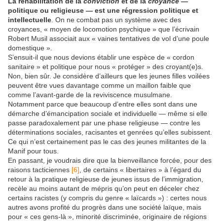
La réhabilitation de la
conviction
et de la
croyance
—
politique ou religieuse — est une régression politique et
intellectuelle
. On ne combat pas un système avec des
croyances, « moyen de locomotion psychique » que l’écrivain
Robert Musil associait aux « vaines tentatives de vol d’une poule
domestique ».
S’ensuit-il que nous devions établir une espèce de « cordon
sanitaire » et politique pour nous « protéger » des croyant(e)s.
Non, bien sûr. Je considère d’ailleurs que les jeunes filles voilées
peuvent être vues davantage comme un maillon faible que
comme l’avant-garde de la reviviscence musulmane.
Notamment parce que beaucoup d’entre elles sont dans une
démarche d’émancipation sociale et individuelle — même si elle
passe paradoxalement par une phase religieuse — contre les
déterminations sociales, racisantes et genrées qu’elles subissent.
Ce qui n’est certainement pas le cas des jeunes militantes de la
Manif pour tous.
En passant, je voudrais dire que la bienveillance forcée, pour des
raisons tacticiennes
[6]
, de certains « libertaires » à l’égard du
retour à la pratique religieuse de jeunes issus de l’immigration,
recèle au moins autant de mépris qu’on peut en déceler chez
certains racistes (y compris du genre « laïcards ») : certes nous
autres avons profité du progrès dans une société laïque, mais
pour « ces gens-là », minorité discriminée, originaire de régions