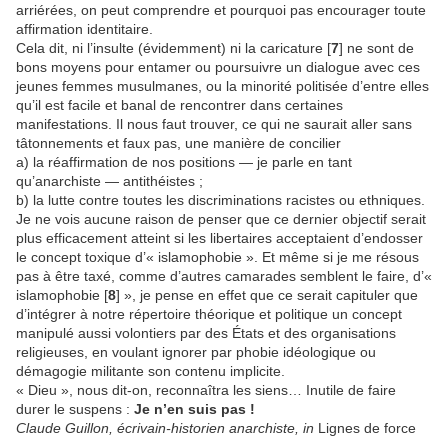
arriérées, on peut comprendre et pourquoi pas encourager toute
affirmation identitaire.
Cela dit, ni l’insulte (évidemment) ni la caricature [
7
] ne sont de
bons moyens pour entamer ou poursuivre un dialogue avec ces
jeunes femmes musulmanes, ou la minorité politisée d’entre elles
qu’il est facile et banal de rencontrer dans certaines
manifestations. Il nous faut trouver, ce qui ne saurait aller sans
tâtonnements et faux pas, une manière de concilier
a) la réaffirmation de nos positions — je parle en tant
qu’anarchiste — antithéistes ;
b) la lutte contre toutes les discriminations racistes ou ethniques.
Je ne vois aucune raison de penser que ce dernier objectif serait
plus efficacement atteint si les libertaires acceptaient d’endosser
le concept toxique d’« islamophobie ». Et même si je me résous
pas à être taxé, comme d’autres camarades semblent le faire, d’«
islamophobie [
8
] », je pense en effet que ce serait capituler que
d’intégrer à notre répertoire théorique et politique un concept
manipulé aussi volontiers par des États et des organisations
religieuses, en voulant ignorer par phobie idéologique ou
démagogie militante son contenu implicite.
« Dieu », nous dit-on, reconnaîtra les siens… Inutile de faire
durer le suspens :
Je n’en suis pas !
Claude Guillon, écrivain-historien anarchiste, in
Lignes de force