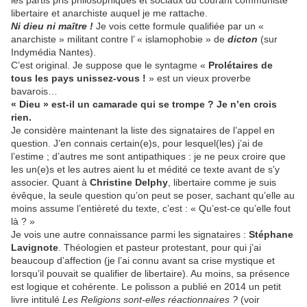
les partis pris philosophiques et sociaux du courant communiste
libertaire et anarchiste auquel je me rattache.
Ni dieu ni maître !
Je vois cette formule qualifiée par un «
anarchiste » militant contre l’ « islamophobie » de
dicton
(sur
Indymédia Nantes).
C’est original. Je suppose que le syntagme «
Prolétaires de
tous les pays unissez-vous !
» est un vieux proverbe
bavarois…
« Dieu » est-il un camarade qui se trompe ? Je n’en crois
rien.
Je considère maintenant la liste des signataires de l’appel en
question. J’en connais certain(e)s, pour lesquel(les) j’ai de
l’estime ; d’autres me sont antipathiques : je ne peux croire que
les un(e)s et les autres aient lu et médité ce texte avant de s’y
associer. Quant à
Christine Delphy
, libertaire comme je suis
évêque, la seule question qu’on peut se poser, sachant qu’elle au
moins assume l’entièreté du texte, c’est : « Qu’est-ce qu’elle fout
là ? »
Je vois une autre connaissance parmi les signataires :
Stéphane
Lavignote
. Théologien et pasteur protestant, pour qui j’ai
beaucoup d’affection (je l’ai connu avant sa crise mystique et
lorsqu’il pouvait se qualifier de libertaire). Au moins, sa présence
est logique et cohérente. Le polisson a publié en 2014 un petit
livre intitulé
Les Religions sont-elles réactionnaires ?
(voir