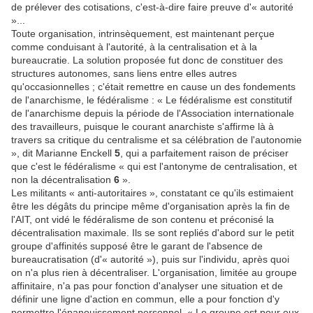
de prélever des cotisations, c'est-à-dire faire preuve d'« autorité
»...
Toute organisation, intrinsèquement, est maintenant perçue
comme conduisant à l'autorité, à la centralisation et à la
bureaucratie. La solution proposée fut donc de constituer des
structures autonomes, sans liens entre elles autres
qu'occasionnelles ; c'était remettre en cause un des fondements
de l'anarchisme, le fédéralisme : « Le fédéralisme est constitutif
de l'anarchisme depuis la période de l'Association internationale
des travailleurs, puisque le courant anarchiste s'affirme là à
travers sa critique du centralisme et sa célébration de l'autonomie
», dit Marianne Enckell
5
, qui a parfaitement raison de préciser
que c'est le fédéralisme « qui est l'antonyme de centralisation, et
non la décentralisation
6
».
Les militants « anti-autoritaires », constatant ce qu'ils estimaient
être les dégâts du principe même d'organisation après la fin de
l'AIT, ont vidé le fédéralisme de son contenu et préconisé la
décentralisation maximale. Ils se sont repliés d'abord sur le petit
groupe d'affinités supposé être le garant de l'absence de
bureaucratisation (d'« autorité »), puis sur l'individu, après quoi
on n'a plus rien à décentraliser. L'organisation, limitée au groupe
affinitaire, n'a pas pour fonction d'analyser une situation et de
définir une ligne d'action en commun, elle a pour fonction d'y
permettre l'épanouissement personnel. « Le groupe est pour eux