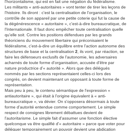
l'horizontalisme, qui est en fait une négation du fédéralisme.
Les militants « anti-autoritaires » vont tenter de tirer les leçons de
l'histoire. Ils diront : c'est la centralisation de l'organisation, le
contrôle de son appareil par une petite coterie qui fut la cause de
la dégénérescence « autoritaire », c'est-à-dire bureaucratique, de
l'Internationale. Il faut donc empêcher toute centralisation quelle
qu'elle soit. Contre les positions défendues par les grands
théoriciens du mouvement libertaire qui préconisaient le
fédéralisme, c'est-à-dire un équilibre entre l'action autonome des
structures de base et la centralisation
2
, ils vont, par réaction, se
faire les défenseurs exclusifs de l'autonomie, les adversaires
acharnés de toute forme d'organisation, accusée d'être par
nature productrice d'« autorité ». Alors que des délégués
nommés par les sections représentaient celles-ci lors des
congrès, on devient maintenant un opposant à toute forme de
représentation.
Mais peu à peu, le contenu sémantique de l'expression «
antiautoritaire », qui était à l'origine équivalent à « anti-
bureaucratique », va dévier. On s'opposera désormais à toute
forme d'autorité entendue comme comportement. Le simple
respect de consignes librement débattues devient de
l'autoritarisme. Le simple fait d'assumer une fonction élective
quelconque va être qualifié d'« autoritaire » parce que voter pour
déléguer temporairement un pouvoir devient une abdication