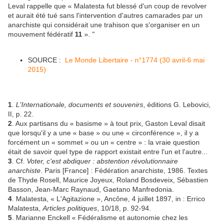
Leval rappelle que « Malatesta fut blessé d'un coup de revolver
et aurait été tué sans l'intervention d'autres camarades par un
anarchiste qui considérait une trahison que s'organiser en un
mouvement fédératif
11
». "
SOURCE :
Le Monde Libertaire - n°1774 (30 avril-6 mai
2015)
1
.
L'Internationale, documents et souvenirs
, éditions G. Lebovici,
II, p. 22.
2
. Aux partisans du « basisme » à tout prix, Gaston Leval disait
que lorsqu'il y a une « base » ou une « circonférence », il y a
forcément un « sommet » ou un « centre » : la vraie question
était de savoir quel type de rapport existait entre l'un et l'autre...
3
. Cf.
Voter, c'est abdiquer : abstention révolutionnaire
anarchiste
. Paris [France] : Fédération anarchiste, 1986. Textes
de Thyde Rosell, Maurice Joyeux, Roland Bosdeveix, Sébastien
Basson, Jean-Marc Raynaud, Gaetano Manfredonia.
4
. Malatesta, « L'Agitazione », Ancône, 4 juillet 1897, in : Errico
Malatesta,
Articles politiques
, 10/18, p. 92-94.
5
. Marianne Enckell « Fédéralisme et autonomie chez les