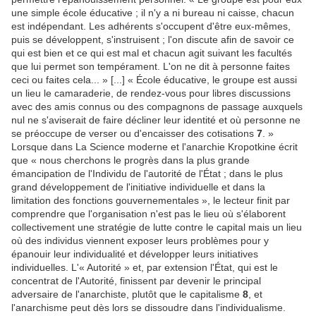
une simple école éducative ; il n'y a ni bureau ni caisse, chacun
est indépendant. Les adhérents s'occupent d'être eux-mêmes,
puis se développent, s'instruisent ; l'on discute afin de savoir ce
qui est bien et ce qui est mal et chacun agit suivant les facultés
que lui permet son tempérament. L'on ne dit à personne faites
ceci ou faites cela... » [...] « École éducative, le groupe est aussi
un lieu le camaraderie, de rendez-vous pour libres discussions
avec des amis connus ou des compagnons de passage auxquels
nul ne s'aviserait de faire décliner leur identité et où personne ne
se préoccupe de verser ou d'encaisser des cotisations
7
. »
Lorsque dans La Science moderne et l'anarchie Kropotkine écrit
que « nous cherchons le progrès dans la plus grande
émancipation de l'Individu de l'autorité de l'État ; dans le plus
grand développement de l'initiative individuelle et dans la
limitation des fonctions gouvernementales », le lecteur finit par
comprendre que l'organisation n'est pas le lieu où s'élaborent
collectivement une stratégie de lutte contre le capital mais un lieu
où des individus viennent exposer leurs problèmes pour y
épanouir leur individualité et développer leurs initiatives
individuelles. L'« Autorité » et, par extension l'État, qui est le
concentrat de l'Autorité, finissent par devenir le principal
adversaire de l'anarchiste, plutôt que le capitalisme
8
, et
l'anarchisme peut dès lors se dissoudre dans l'individualisme.