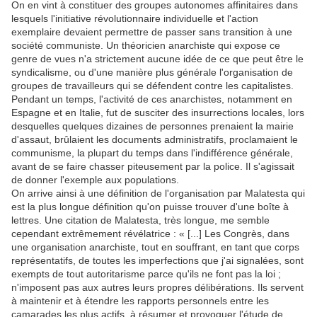
On en vint à constituer des groupes autonomes affinitaires dans
lesquels l'initiative révolutionnaire individuelle et l'action
exemplaire devaient permettre de passer sans transition à une
société communiste. Un théoricien anarchiste qui expose ce
genre de vues n'a strictement aucune idée de ce que peut être le
syndicalisme, ou d'une manière plus générale l'organisation de
groupes de travailleurs qui se défendent contre les capitalistes.
Pendant un temps, l'activité de ces anarchistes, notamment en
Espagne et en Italie, fut de susciter des insurrections locales, lors
desquelles quelques dizaines de personnes prenaient la mairie
d'assaut, brûlaient les documents administratifs, proclamaient le
communisme, la plupart du temps dans l'indifférence générale,
avant de se faire chasser piteusement par la police. Il s'agissait
de donner l'exemple aux populations.
On arrive ainsi à une définition de l'organisation par Malatesta qui
est la plus longue définition qu'on puisse trouver d'une boîte à
lettres. Une citation de Malatesta, très longue, me semble
cependant extrêmement révélatrice : « [...] Les Congrès, dans
une organisation anarchiste, tout en souffrant, en tant que corps
représentatifs, de toutes les imperfections que j'ai signalées, sont
exempts de tout autoritarisme parce qu'ils ne font pas la loi ;
n'imposent pas aux autres leurs propres délibérations. Ils servent
à maintenir et à étendre les rapports personnels entre les
camarades les plus actifs, à résumer et provoquer l'étude de