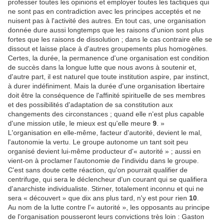
professer toutes les opinions et employer toutes les tactiques qui
ne sont pas en contradiction avec les principes acceptés et ne
nuisent pas à l'activité des autres. En tout cas, une organisation
donnée dure aussi longtemps que les raisons d'union sont plus
fortes que les raisons de dissolution ; dans le cas contraire elle se
dissout et laisse place à d'autres groupements plus homogènes.
Certes, la durée, la permanence d'une organisation est condition
de succès dans la longue lutte que nous avons à soutenir et,
d'autre part, il est naturel que toute institution aspire, par instinct,
à durer indéfiniment. Mais la durée d'une organisation libertaire
doit être la conséquence de l'affinité spirituelle de ses membres
et des possibilités d'adaptation de sa constitution aux
changements des circonstances ; quand elle n'est plus capable
d'une mission utile, le mieux est qu'elle meure
9
. »
L'organisation en elle-même, facteur d'autorité, devient le mal,
l'autonomie la vertu. Le groupe autonome un tant soit peu
organisé devient lui-même producteur d'« autorité » ; aussi en
vient-on à proclamer l'autonomie de l'individu dans le groupe.
C'est sans doute cette réaction, qu'on pourrait qualifier de
centrifuge, qui sera le déclencheur d'un courant qui se qualifiera
d'anarchiste individualiste. Stirner, totalement inconnu et qui ne
sera « découvert » que dix ans plus tard, n'y est pour rien
10
.
Au nom de la lutte contre l'« autorité », les opposants au principe
de l'organisation pousseront leurs convictions très loin : Gaston