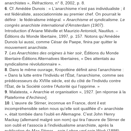
anarchistes »,
Réfractions
, n° 8, 2002, p. 8.
6
. Cf. Amédée Dunois : « L'anarchisme n'est pas individualiste ; il
est fédéraliste, associationniste au premier chef. On pourrait le
définir : le fédéralisme intégral. »
Anarchisme et syndicalisme. Le
congrès anarchiste international d'Amsterdam (1907)
.
Introduction d'Ariane Miéville et Maurizio Antonioli, Nautilus. –
Éditions du Monde libertaire, 1997, p. 157. Notons qu'Amédée
Dunois lui aussi, comme César de Paepe, finira par quitter le
mouvement anarchiste.
7
.
Les Anarchistes des origines à hier soir
, Éditions du Monde
libertaire-Éditions Alternatives libertaires, « Des attentats au
syndicalisme révolutionnaire ».
8
. Dans le même ouvrage, Kropotkine définit ainsi l'anarchisme :
« Dans la lutte entre l'Individu et l'État, l'anarchisme, comme ses
prédécesseurs du XVIIIe siècle, est du côté de l'Individu contre
l'État, de la Société contre l'Autorité qui l'opprime. »
9
. Malatesta, « Anarchie et organisation », 1927. [en réponse à la
Plateforme d'Archinov].
10
. L'œuvre de Stirner, inconnue en France, dont il est
incompréhensible selon nous qu'elle soit qualifiée d'« anarchiste
», était tombée dans l'oubli en Allemagne. C'est John Henry
Mackay (allemand malgré son nom) qui tira l'œuvre de Stirner de
son oubli et l'associa à l'individualisme anarchiste, après la
publication de
Max Stirner – sein Leben und sein Werk
(1898).