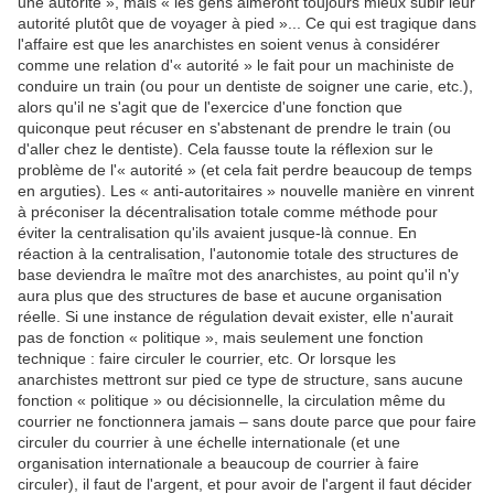
une autorité », mais « les gens aimeront toujours mieux subir leur
autorité plutôt que de voyager à pied »... Ce qui est tragique dans
l'affaire est que les anarchistes en soient venus à considérer
comme une relation d'« autorité » le fait pour un machiniste de
conduire un train (ou pour un dentiste de soigner une carie, etc.),
alors qu'il ne s'agit que de l'exercice d'une fonction que
quiconque peut récuser en s'abstenant de prendre le train (ou
d'aller chez le dentiste). Cela fausse toute la réflexion sur le
problème de l'« autorité » (et cela fait perdre beaucoup de temps
en arguties). Les « anti-autoritaires » nouvelle manière en vinrent
à préconiser la décentralisation totale comme méthode pour
éviter la centralisation qu'ils avaient jusque-là connue. En
réaction à la centralisation, l'autonomie totale des structures de
base deviendra le maître mot des anarchistes, au point qu'il n'y
aura plus que des structures de base et aucune organisation
réelle. Si une instance de régulation devait exister, elle n'aurait
pas de fonction « politique », mais seulement une fonction
technique : faire circuler le courrier, etc. Or lorsque les
anarchistes mettront sur pied ce type de structure, sans aucune
fonction « politique » ou décisionnelle, la circulation même du
courrier ne fonctionnera jamais – sans doute parce que pour faire
circuler du courrier à une échelle internationale (et une
organisation internationale a beaucoup de courrier à faire
circuler), il faut de l'argent, et pour avoir de l'argent il faut décider