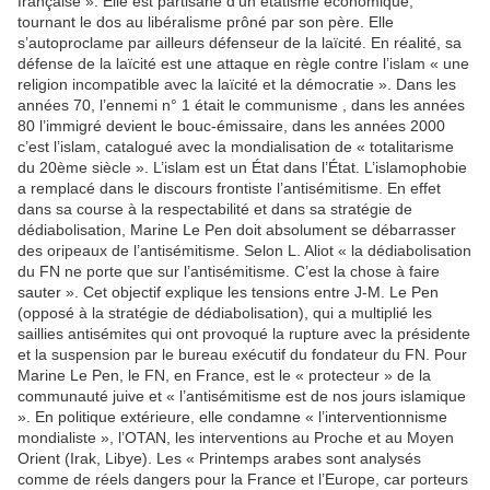
française ». Elle est partisane d’un étatisme économique,
tournant le dos au libéralisme prôné par son père. Elle
s’autoproclame par ailleurs défenseur de la laïcité. En réalité, sa
défense de la laïcité est une attaque en règle contre l’islam « une
religion incompatible avec la laïcité et la démocratie ». Dans les
années 70, l’ennemi n° 1 était le communisme , dans les années
80 l’immigré devient le bouc-émissaire, dans les années 2000
c’est l’islam, catalogué avec la mondialisation de « totalitarisme
du 20ème siècle ». L’islam est un État dans l’État. L’islamophobie
a remplacé dans le discours frontiste l’antisémitisme. En effet
dans sa course à la respectabilité et dans sa stratégie de
dédiabolisation, Marine Le Pen doit absolument se débarrasser
des oripeaux de l’antisémitisme. Selon L. Aliot « la dédiabolisation
du FN ne porte que sur l’antisémitisme. C’est la chose à faire
sauter ». Cet objectif explique les tensions entre J-M. Le Pen
(opposé à la stratégie de dédiabolisation), qui a multiplié les
saillies antisémites qui ont provoqué la rupture avec la présidente
et la suspension par le bureau exécutif du fondateur du FN. Pour
Marine Le Pen, le FN, en France, est le « protecteur » de la
communauté juive et « l’antisémitisme est de nos jours islamique
». En politique extérieure, elle condamne « l’interventionnisme
mondialiste », l’OTAN, les interventions au Proche et au Moyen
Orient (Irak, Libye). Les « Printemps arabes sont analysés
comme de réels dangers pour la France et l’Europe, car porteurs