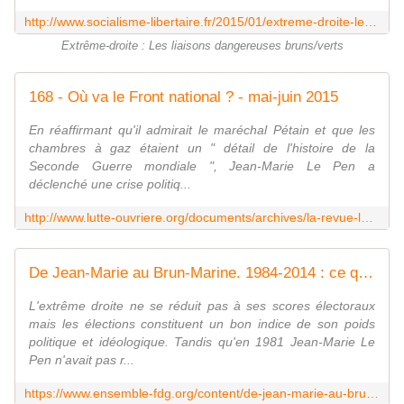
http://www.socialisme-libertaire.fr/2015/01/extreme-droite-les-liaisons-dangereuses-bruns-verts.html
Extrême-droite : Les liaisons dangereuses bruns/verts
168 - Où va le Front national ? - mai-juin 2015
En réaffirmant qu'il admirait le maréchal Pétain et que les
chambres à gaz étaient un " détail de l'histoire de la
Seconde Guerre mondiale ", Jean-Marie Le Pen a
déclenché une crise politiq...
http://www.lutte-ouvriere.org/documents/archives/la-revue-lutte-de-classe/serie-actuelle-1993/article/ou-va-le-front-national
De Jean-Marie au Brun-Marine. 1984-2014 : ce qui a changé en trente ans à l'extrême droite
L'extrême droite ne se réduit pas à ses scores électoraux
mais les élections constituent un bon indice de son poids
politique et idéologique. Tandis qu'en 1981 Jean-Marie Le
Pen n'avait pas r...
https://www.ensemble-fdg.org/content/de-jean-marie-au-brun-marine-1984-2014-ce-qui-chang-en-trente-ans-lextrme-droite