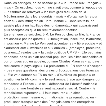
Dans les cortèges, on ne scande plus « la France aux Français »
mais « On est chez nous ». Il ne s’agit plus, comme à l’époque de
J-P. Stirbois de renvoyer « les immigrés d’au-delà de la
Méditerranée dans leurs gourbis » mais « d’organiser le retour
chez eux des immigrés du Tiers- Monde ». Dans les faits, on
assiste plus à un habillage des fondamentaux qui apparaissent
plus acceptables qu’à un réel revirement doctrinal.
En effet, que ce soit chez J-M. Le Pen ou chez sa fille, la France
est assaillie par les quatre I : « immigration, insécurité, islamisme,
imposition ». Marine Le Pen veut accentuer sa « fibre sociale » et
s’adresser aux « invisibles et aux oubliés » (employés, précaires,
ouvriers…) rejetés par « la caste politique UMPS ». Elle peut ainsi
dénoncer, dans un élan national-populiste, les élites incapables et
corrompues et d’en appeler, comme Charles Maurras « au pays
réel contre le pays légal ». La présidente du FN entend s’occuper
« des vraies questions, des vraies préoccupations des Français
». Elle veut donner au FN un rôle « d’éveilleur du peuple » et
positionner le FN comme « le seul rempart face aux dangers qui
menacent la France », le seul défenseur de l’identité nationale.
Le programme frontiste se veut national et social. Contre « le
mondialisme superstar », il faut instaurer « un alter
protectionnisme mesuré », un nationalisme pragmatique, un «
produisons français avec des Français dans des entreprises