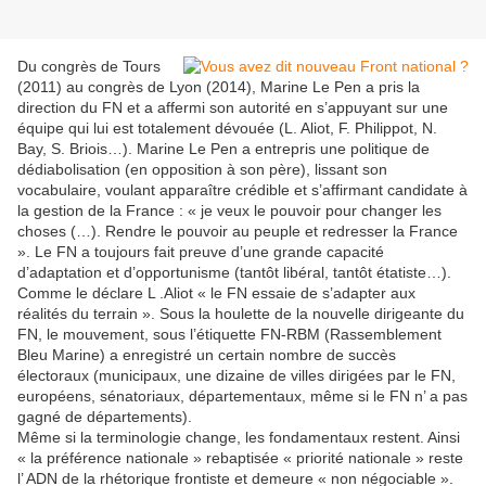
Du congrès de Tours
(2011) au congrès de Lyon (2014), Marine Le Pen a pris la
direction du FN et a affermi son autorité en s’appuyant sur une
équipe qui lui est totalement dévouée (L. Aliot, F. Philippot, N.
Bay, S. Briois…). Marine Le Pen a entrepris une politique de
dédiabolisation (en opposition à son père), lissant son
vocabulaire, voulant apparaître crédible et s’affirmant candidate à
la gestion de la France : « je veux le pouvoir pour changer les
choses (…). Rendre le pouvoir au peuple et redresser la France
». Le FN a toujours fait preuve d’une grande capacité
d’adaptation et d’opportunisme (tantôt libéral, tantôt étatiste…).
Comme le déclare L .Aliot « le FN essaie de s’adapter aux
réalités du terrain ». Sous la houlette de la nouvelle dirigeante du
FN, le mouvement, sous l’étiquette FN-RBM (Rassemblement
Bleu Marine) a enregistré un certain nombre de succès
électoraux (municipaux, une dizaine de villes dirigées par le FN,
européens, sénatoriaux, départementaux, même si le FN n’ a pas
gagné de départements).
Même si la terminologie change, les fondamentaux restent. Ainsi
« la préférence nationale » rebaptisée « priorité nationale » reste
l’ ADN de la rhétorique frontiste et demeure « non négociable ».