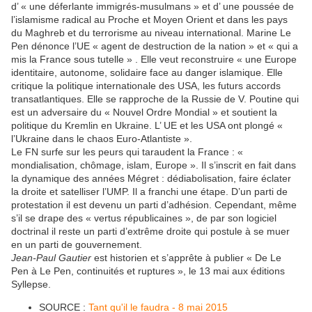
d’ « une déferlante immigrés-musulmans » et d’ une poussée de
l’islamisme radical au Proche et Moyen Orient et dans les pays
du Maghreb et du terrorisme au niveau international. Marine Le
Pen dénonce l’UE « agent de destruction de la nation » et « qui a
mis la France sous tutelle » . Elle veut reconstruire « une Europe
identitaire, autonome, solidaire face au danger islamique. Elle
critique la politique internationale des USA, les futurs accords
transatlantiques. Elle se rapproche de la Russie de V. Poutine qui
est un adversaire du « Nouvel Ordre Mondial » et soutient la
politique du Kremlin en Ukraine. L’ UE et les USA ont plongé «
l’Ukraine dans le chaos Euro-Atlantiste ».
Le FN surfe sur les peurs qui taraudent la France : «
mondialisation, chômage, islam, Europe ». Il s’inscrit en fait dans
la dynamique des années Mégret : dédiabolisation, faire éclater
la droite et satelliser l’UMP. Il a franchi une étape. D’un parti de
protestation il est devenu un parti d’adhésion. Cependant, même
s’il se drape des « vertus républicaines », de par son logiciel
doctrinal il reste un parti d’extrême droite qui postule à se muer
en un parti de gouvernement.
Jean-Paul Gautier
est historien et s’apprête à publier « De Le
Pen à Le Pen, continuités et ruptures », le 13 mai aux éditions
Syllepse.
SOURCE :
Tant qu'il le faudra - 8 mai 2015