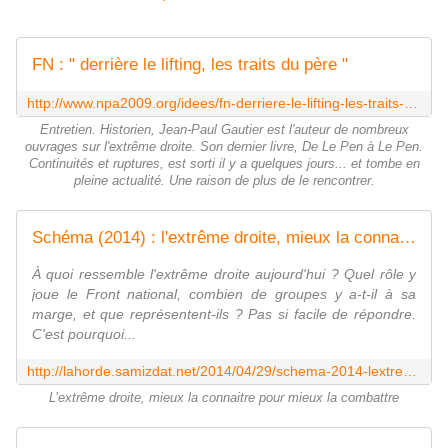
FN : " derrière le lifting, les traits du père "
http://www.npa2009.org/idees/fn-derriere-le-lifting-les-traits-du-pere
Entretien. Historien, Jean-Paul Gautier est l'auteur de nombreux
ouvrages sur l'extrême droite. Son dernier livre, De Le Pen à Le Pen.
Continuités et ruptures, est sorti il y a quelques jours... et tombe en
pleine actualité. Une raison de plus de le rencontrer.
Schéma (2014) : l'extrême droite, mieux la connaitre pour mieux la combattre
À quoi ressemble l'extrême droite aujourd'hui ? Quel rôle y
joue le Front national, combien de groupes y a-t-il à sa
marge, et que représentent-ils ? Pas si facile de répondre.
C'est pourquoi...
http://lahorde.samizdat.net/2014/04/29/schema-2014-lextreme-droite-mieux-la-connaitre-pour-mieux-la-combattre/
L’extrême droite, mieux la connaitre pour mieux la combattre