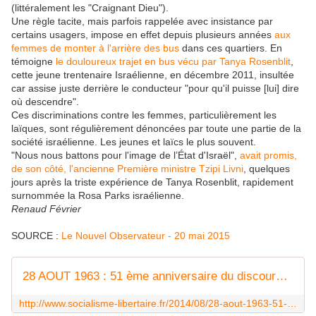
(littéralement les "Craignant Dieu").
Une règle tacite, mais parfois rappelée avec insistance par
certains usagers, impose en effet depuis plusieurs années
aux
femmes de monter à l'arrière des bus
dans ces quartiers. En
témoigne
le douloureux trajet en bus vécu par Tanya Rosenblit
,
cette jeune trentenaire Israélienne, en décembre 2011, insultée
car assise juste derrière le conducteur "pour qu'il puisse [lui] dire
où descendre".
Ces discriminations contre les femmes, particulièrement les
laïques, sont régulièrement dénoncées par toute une partie de la
société israélienne. Les jeunes et laïcs le plus souvent.
"Nous nous battons pour l'image de l’État d'Israël",
avait promis,
de son côté, l'ancienne Première ministre Tzipi Livni
, quelques
jours après la triste expérience de Tanya Rosenblit, rapidement
surnommée la Rosa Parks israélienne.
Renaud Février
SOURCE :
Le Nouvel Observateur - 20 mai 2015
28 AOUT 1963 : 51 ème anniversaire du discours de martin luther-king - Socialisme libertaire
http://www.socialisme-libertaire.fr/2014/08/28-aout-1963-51-eme-anniversaire-du-discours-de-martin-luther-king.html