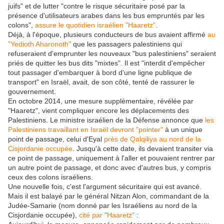
juifs" et de lutter "contre le risque sécuritaire posé par la
présence d'utilisateurs arabes dans les bus empruntés par les
colons",
assure le quotidien israélien "Haaretz"
.
Déjà, à l'époque, plusieurs conducteurs de bus avaient affirmé
au
"Yedioth Aharonoth"
que les passagers palestiniens qui
refuseraient d'emprunter les nouveaux "bus palestiniens" seraient
priés de quitter les bus dits "mixtes". Il est "interdit d'empêcher
tout passager d'embarquer à bord d'une ligne publique de
transport" en Israël, avait, de son côté, tenté de rassurer le
gouvernement.
En octobre 2014, une mesure supplémentaire, révélée par
"Haaretz", vient compliquer encore les déplacements des
Palestiniens. Le ministre israélien de la Défense annonce que
les
Palestiniens travaillant en Israël devront "pointer"
à un unique
point de passage, celui d'Eyal
près de Qalqiliya au nord de la
Cisjordanie occupée
. Jusqu'à cette date, ils devaient transiter via
ce point de passage, uniquement à l'aller et pouvaient rentrer par
un autre point de passage, et donc avec d'autres bus, y compris
ceux des colons israéliens.
Une nouvelle fois, c'est l'argument sécuritaire qui est avancé.
Mais il est balayé par le général Nitzan Alon, commandant de la
Judée-Samarie (nom donné par les Israéliens au nord de la
Cisjordanie occupée),
cité par "Haaretz"
: