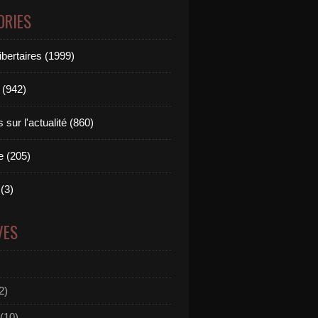
ORIES
ibertaires (1999)
 (942)
sur l'actualité (860)
e (205)
(3)
VES
2)
(10)