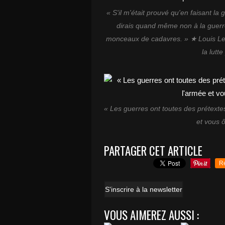
« S'il m'était prouvé qu'en faisant la
dirais quand même non à la guerr
monceaux de cadavres. » ★ Louis Lecoi
la lutt
« Les guerres ont toutes des prétexte
et vous ô
PARTAGER CET ARTICLE
R
S'inscrire à la newsletter
VOUS AIMEREZ AUSSI :