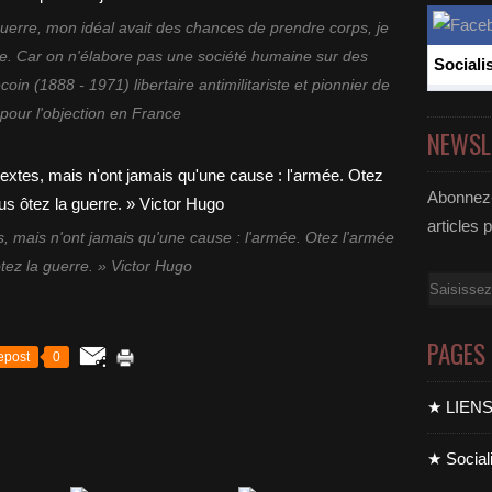
 guerre, mon idéal avait des chances de prendre corps, je
e. Car on n'élabore pas une société humaine sur des
Sociali
n (1888 - 1971) libertaire antimilitariste et pionnier de
e pour l'objection en France
NEWSL
Abonnez-
articles 
s, mais n'ont jamais qu'une cause : l'armée. Otez l'armée
tez la guerre. » Victor Hugo
Email
PAGES
epost
0
★ LIEN
★ Sociali