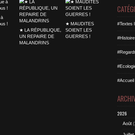
CATÉG
 à
ous !
★ MAUDITES
#Textes l
★ LA RÉPUBLIQUE,
SOIENT LES
UN REPAIRE DE
GUERRES !
#Histoire
MALANDRINS
#Regards 
#Ecologi
#Accueil 
ARCHI
2026
Août
(
Juillet