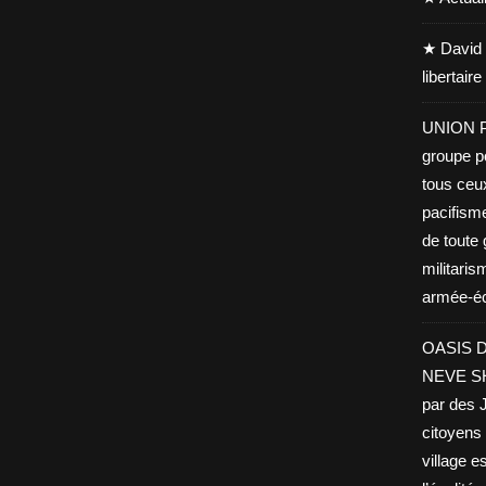
★ David 
libertair
UNION PA
groupe po
tous ceu
pacifisme
de toute 
militaris
armée-éco
OASIS D
NEVE SHA
par des J
citoyens 
village es