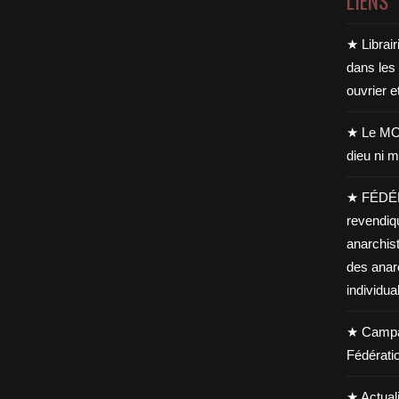
LIENS
★ Librair
dans les
ouvrier e
★ Le MO
dieu ni m
★ FÉDÉ
revendiq
anarchis
des anar
individua
★ Campag
Fédérati
★ Actual