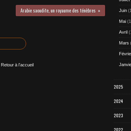
Arabie saoudite, un royaume des ténèbres
Juin
(
Mai
(1
Avril
(
Mars
Févrie
Janvi
Retour à l'accueil
2025
2024
2023
2022